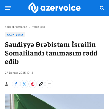
Voice of Azerbaijan
/
Yaxın Şərq
YAXIN ŞƏRQ
Səudiyyə Ərəbistanı İsrailin
Somalilandı tanımasını rədd
edib
27 Dekabr 2025 19:13