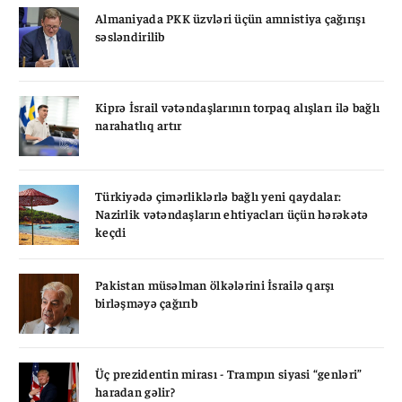
Almaniyada PKK üzvləri üçün amnistiya çağırışı
səsləndirilib
Kiprə İsrail vətəndaşlarının torpaq alışları ilə bağlı
narahatlıq artır
Türkiyədə çimərliklərlə bağlı yeni qaydalar:
Nazirlik vətəndaşların ehtiyacları üçün hərəkətə
keçdi
Pakistan müsəlman ölkələrini İsrailə qarşı
birləşməyə çağırıb
Üç prezidentin mirası - Trampın siyasi “genləri”
haradan gəlir?