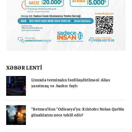
XƏBƏR LENTİ
Linuxda terminalın fərdiləşdirilməsi: Alias
yaratmaq və .bashrc faylı
“Betmen”dən “Odisseya”ya: Kristofer Nolan Qərbin
günahlarını necə təhlil edir?