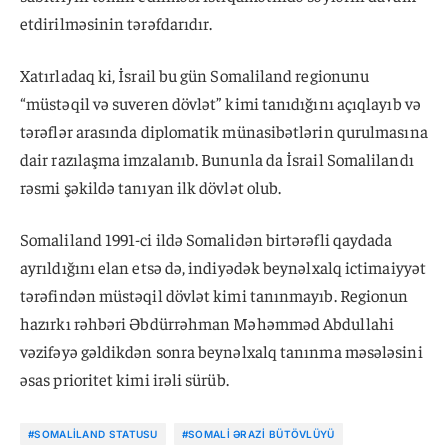
etdirilməsinin tərəfdarıdır.
Xatırladaq ki, İsrail bu gün Somaliland regionunu
“müstəqil və suveren dövlət” kimi tanıdığını açıqlayıb və
tərəflər arasında diplomatik münasibətlərin qurulmasına
dair razılaşma imzalanıb. Bununla da İsrail Somalilandı
rəsmi şəkildə tanıyan ilk dövlət olub.
Somaliland 1991-ci ildə Somalidən birtərəfli qaydada
ayrıldığını elan etsə də, indiyədək beynəlxalq ictimaiyyət
tərəfindən müstəqil dövlət kimi tanınmayıb. Regionun
hazırkı rəhbəri Əbdürrəhman Məhəmməd Abdullahi
vəzifəyə gəldikdən sonra beynəlxalq tanınma məsələsini
əsas prioritet kimi irəli sürüb.
#SOMALILAND STATUSU
#SOMALI ƏRAZI BÜTÖVLÜYÜ