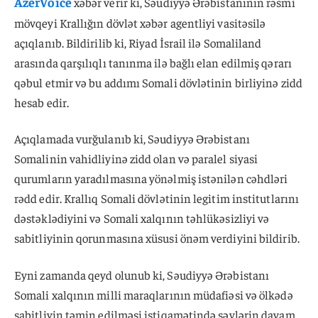
AzerVoice
xəbər verir ki, Səudiyyə Ərəbistanının rəsmi
mövqeyi Krallığın dövlət xəbər agentliyi vasitəsilə
açıqlanıb. Bildirilib ki, Riyad İsrail ilə Somaliland
arasında qarşılıqlı tanınma ilə bağlı elan edilmiş qərarı
qəbul etmir və bu addımı Somali dövlətinin birliyinə zidd
hesab edir.
Açıqlamada vurğulanıb ki, Səudiyyə Ərəbistanı
Somalinin vahidliyinə zidd olan və paralel siyasi
qurumların yaradılmasına yönəlmiş istənilən cəhdləri
rədd edir. Krallıq Somali dövlətinin legitim institutlarını
dəstəklədiyini və Somali xalqının təhlükəsizliyi və
sabitliyinin qorunmasına xüsusi önəm verdiyini bildirib.
Eyni zamanda qeyd olunub ki, Səudiyyə Ərəbistanı
Somali xalqının milli maraqlarının müdafiəsi və ölkədə
sabitliyin təmin edilməsi istiqamətində səylərin davam