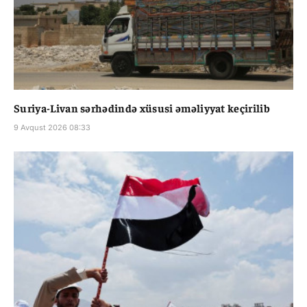
Suriya-Livan sərhədində xüsusi əməliyyat keçirilib
9 Avqust 2026 08:33