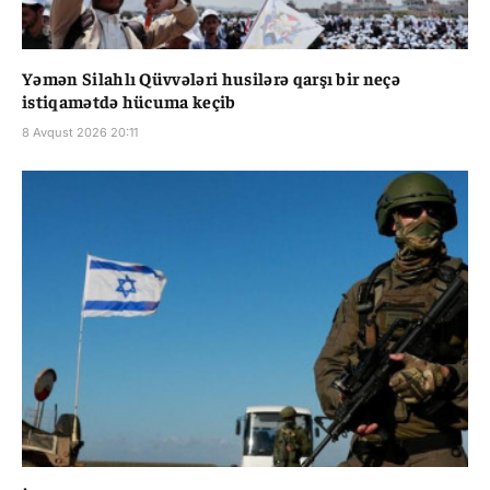
Yəmən Silahlı Qüvvələri husilərə qarşı bir neçə
istiqamətdə hücuma keçib
8 Avqust 2026 20:11