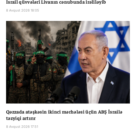
İsrail qüvvələri Livanın cənubunda irəliləyib
8 Avqust 2026 18:05
Qəzzada atəşkəsin ikinci mərhələsi üçün ABŞ İsrailə
təzyiqi artırır
8 Avqust 2026 17:51