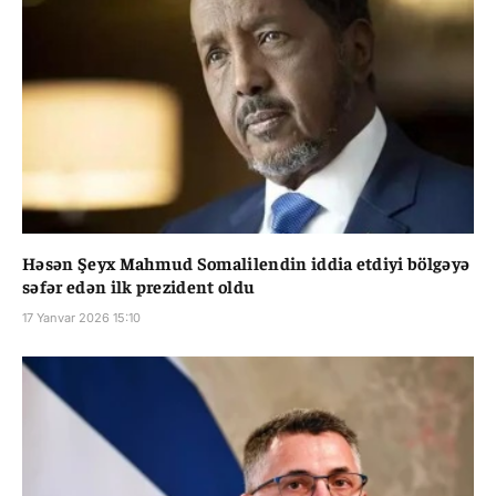
Həsən Şeyx Mahmud Somalilendin iddia etdiyi bölgəyə
səfər edən ilk prezident oldu
17 Yanvar 2026 15:10