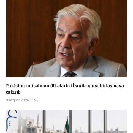
Pakistan müsəlman ölkələrini İsrailə qarşı birləşməyə
çağırıb
9 Avqust 2026 13:56