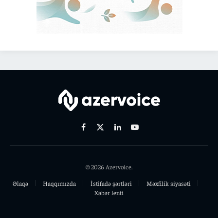
Facebook
X
Linkedin
Youtube
(Twitter)
© 2026 Azervoice.
Əlaqə
Haqqımızda
İstifadə şərtləri
Məxfilik siyasəti
Xəbər lenti