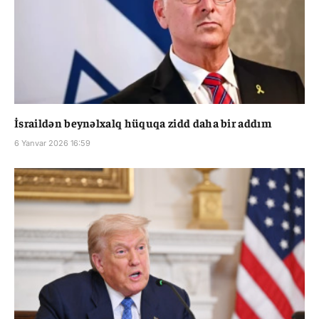
İsraildən beynəlxalq hüquqa zidd daha bir addım
6 Yanvar 2026 16:59