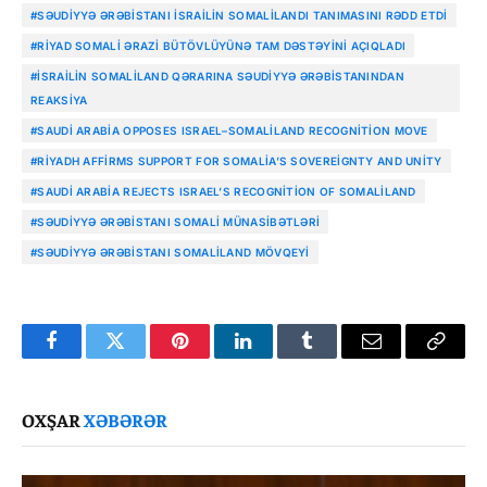
#SƏUDIYYƏ ƏRƏBISTANI İSRAILIN SOMALILANDI TANIMASINI RƏDD ETDI
#RIYAD SOMALI ƏRAZI BÜTÖVLÜYÜNƏ TAM DƏSTƏYINI AÇIQLADI
#İSRAILIN SOMALILAND QƏRARINA SƏUDIYYƏ ƏRƏBISTANINDAN
REAKSIYA
#SAUDI ARABIA OPPOSES ISRAEL–SOMALILAND RECOGNITION MOVE
#RIYADH AFFIRMS SUPPORT FOR SOMALIA’S SOVEREIGNTY AND UNITY
#SAUDI ARABIA REJECTS ISRAEL’S RECOGNITION OF SOMALILAND
#SƏUDIYYƏ ƏRƏBISTANI SOMALI MÜNASIBƏTLƏRI
#SƏUDIYYƏ ƏRƏBISTANI SOMALILAND MÖVQEYI
Facebook
Twitter
Pinterest
LinkedIn
Tumblr
Email
Copy
Link
OXŞAR
XƏBƏRƏR