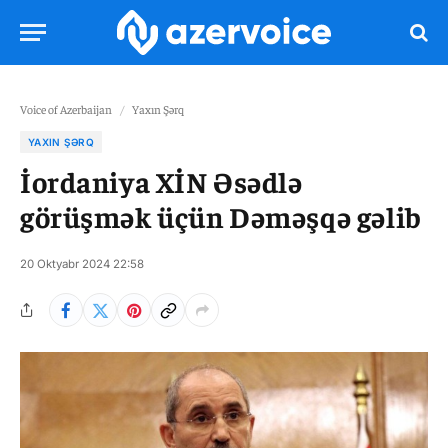
Voice of Azerbaijan
/
Yaxın Şərq
YAXIN ŞƏRQ
İordaniya XİN Əsədlə
görüşmək üçün Dəməşqə gəlib
20 Oktyabr 2024 22:58