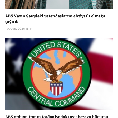
ABŞ Yaxın Şərqdəki vətəndaşlarını ehtiyatlı olmağa
çağırıb
1 Avqust 2026 18:14
ABŞ ordusu İranın İordaniyadakı aviabazaya hücumu