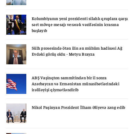
Kolumbiyanın yeni prezidenti silahlı qruplara qarşı
sərt mövqe mesajı verərək vəzifəsinin icrasına
başlayıb
Sülh prosesində ötən ilin ən mühüm hadisəsi Ağ
Evdəki görüş oldu - Metyu Brayza
ABŞ Vaşinqton sammitindən bir il sonra
Azərbaycan və Ermənistan münasibətlərindəki
irəliləyişi qiymətləndirib
Nikol Paşinyan Prezident İlham Əliyevə zəng edib