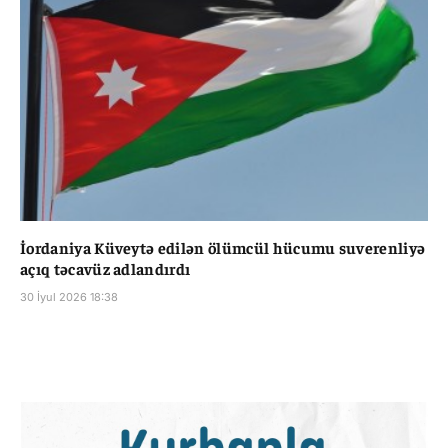
İordaniya Küveytə edilən ölümcül hücumu suverenliyə
açıq təcavüz adlandırdı
30 İyul 2026 18:38