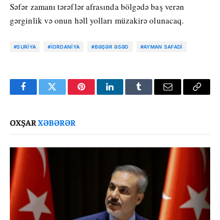
Səfər zamanı tərəflər afrasında bölgədə baş verən
gərginlik və onun həll yolları müzakirə olunacaq.
#SURIYA
#İORDANIYA
#BƏŞƏR ƏSƏD
#AYMAN SAFADI
Facebook
Twitter
Pinterest
LinkedIn
Tumblr
Email
Copy
Link
OXŞAR
XƏBƏRƏR