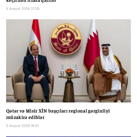
5 Avqust 2026 21:28
Qətər və Misir XİN başçıları regional gərginliyi
müzakirə ediblər
5 Avqust 2026 19:41