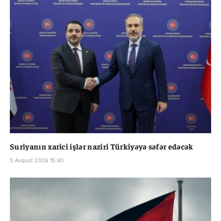
Suriyanın xarici işlər naziri Türkiyəyə səfər edəcək
5 Avqust 2026 15:40