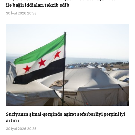
ilə bağlı iddiaları təkzib edib
30 İyul 2026 20:58
Suriyanın şimal-şərqində aşirət səfərbərliyi gərginliyi
artırır
30 İyul 2026 20:25