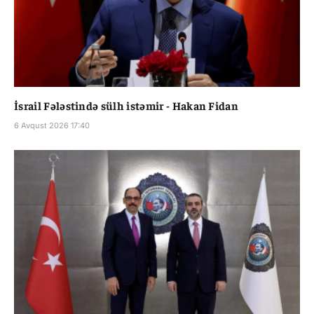
İsrail Fələstində sülh istəmir - Hakan Fidan
6 Avqust 2026 17:40