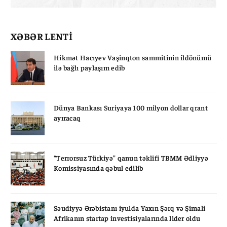
XƏBƏR LENTİ
Hikmət Hacıyev Vaşinqton sammitinin ildönümü
ilə bağlı paylaşım edib
Dünya Bankası Suriyaya 100 milyon dollar qrant
ayıracaq
“Terrorsuz Türkiyə” qanun təklifi TBMM Ədliyyə
Komissiyasında qəbul edilib
Səudiyyə Ərəbistanı iyulda Yaxın Şərq və Şimali
Afrikanın startap investisiyalarında lider oldu