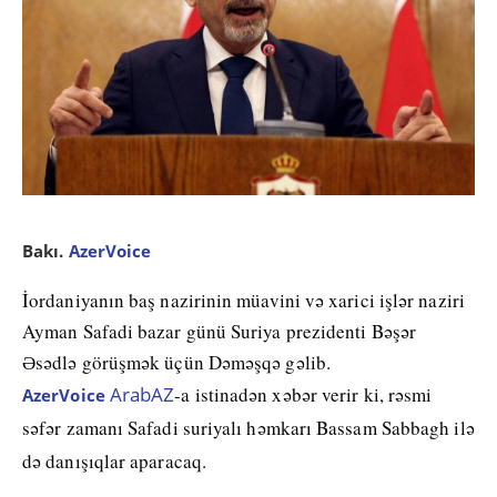
Bakı.
AzerVoice
İordaniyanın baş nazirinin müavini və xarici işlər naziri
Ayman Safadi bazar günü Suriya prezidenti Bəşər
Əsədlə görüşmək üçün Dəməşqə gəlib.
ArabAZ
-a istinadən xəbər verir ki,
rəsmi
AzerVoice
səfər zamanı Safadi suriyalı həmkarı Bassam Sabbagh ilə
də danışıqlar aparacaq.