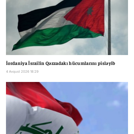
İordaniya İsrailin Qəzzadakı hücumlarını pisləyib
4 Avqust 2026 18:29