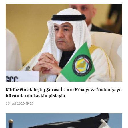
Körfəz Əməkdaşlıq Şurası İranın Küveyt və İordaniyaya
hücumlarını kəskin pisləyib
30 İyul 2026 19:03