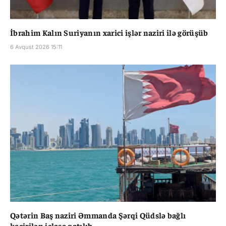
İbrahim Kalın Suriyanın xarici işlər naziri ilə görüşüb
6 Avqust 2026 15:11
Qətərin Baş naziri Əmmanda Şərqi Qüdslə bağlı
keçirilən iclasa qatılıb