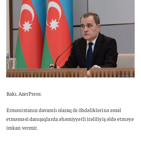
Bakı. AzerPress:
Ermənistanın davamlı olaraq öz öhdəliklərinə əməl
etməməsi danışıqlarda əhəmiyyətli irəliliyiş əldə etməyə
imkan vermir.