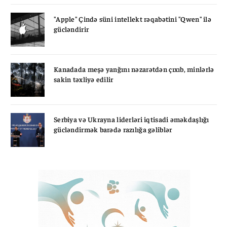
"Apple" Çində süni intellekt rəqabətini "Qwen" ilə
gücləndirir
Kanadada meşə yanğını nəzarətdən çıxıb, minlərlə
sakin təxliyə edilir
Serbiya və Ukrayna liderləri iqtisadi əməkdaşlığı
gücləndirmək barədə razılığa gəliblər