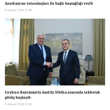
Azərbaycan vətəndaşları ilə bağlı başsağlığı verib
6 Avqust 2026 12:49
Ceyhun Bayramovla Andriy Sibiha arasında təkbətək
görüş başlayıb
6 Avqust 2026 12:00