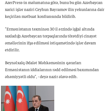
AzerPress-in məlumatına görə, bunu bu gün Azərbaycan
xarici işlər naziri Ceyhun Bayramov ilin yekunlarına dair
keçirilən mətbuat konfransında bildirib.
"Ermənistanın təxminən 30 il ərzində işğal altında
saxladığı Azərbaycan torpaqlarında törətdiyi cinayət
əməllərinin ifşa edilməsi istiqamətində işlər davam
etdirilir.
Beynəlxalq Ədalət Məhkəməsinin qərarları
Ermənistanın iddialarının rədd edilməsi baxımından
əhəmiyyətli oldu", - deyə nazir əlavə edib.