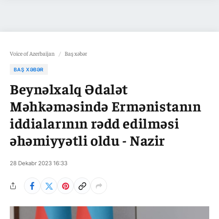
Voice of Azerbaijan
/
Baş xəbər
BAŞ XƏBƏR
Beynəlxalq Ədalət
Məhkəməsində Ermənistanın
iddialarının rədd edilməsi
əhəmiyyətli oldu - Nazir
28 Dekabr 2023 16:33