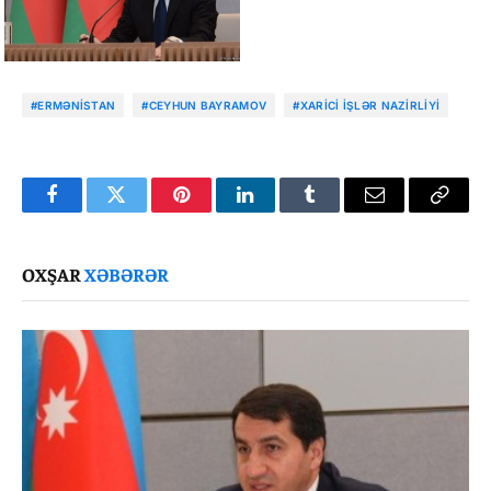
#ERMƏNISTAN
#CEYHUN BAYRAMOV
#XARICI İŞLƏR NAZIRLIYI
Facebook
Twitter
Pinterest
LinkedIn
Tumblr
Email
Copy
Link
OXŞAR
XƏBƏRƏR