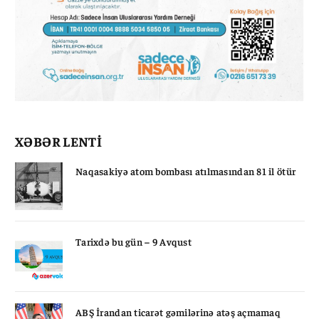
XƏBƏR LENTİ
Naqasakiyə atom bombası atılmasından 81 il ötür
Tarixdə bu gün – 9 Avqust
ABŞ İrandan ticarət gəmilərinə atəş açmamaq