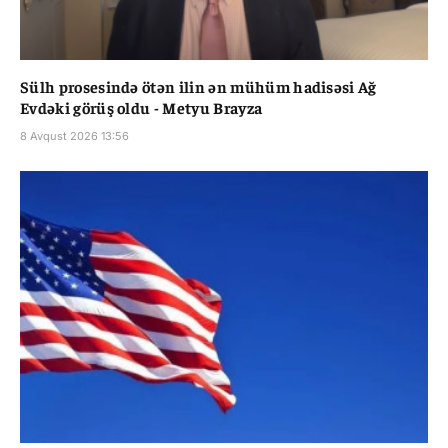
Sülh prosesində ötən ilin ən mühüm hadisəsi Ağ
Evdəki görüş oldu - Metyu Brayza
8 Avqust 2026 13:56