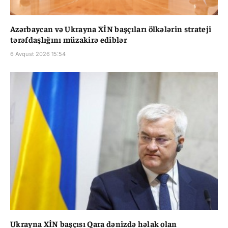
Azərbaycan və Ukrayna XİN başçıları ölkələrin strateji
tərəfdaşlığını müzakirə ediblər
6 Avqust 2026 15:54
Ukrayna XİN başçısı Qara dənizdə həlak olan