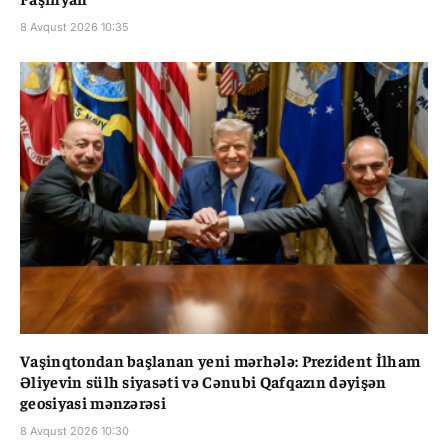
8 Avqust 2026 10:35
Vaşinqtondan başlanan yeni mərhələ: Prezident İlham
Əliyevin sülh siyasəti və Cənubi Qafqazın dəyişən
geosiyasi mənzərəsi
8 Avqust 2026 10:30