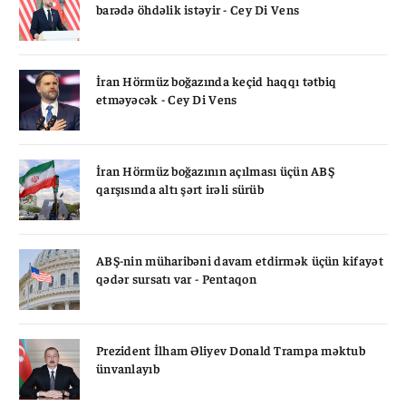
barədə öhdəlik istəyir - Cey Di Vens
İran Hörmüz boğazında keçid haqqı tətbiq
etməyəcək - Cey Di Vens
İran Hörmüz boğazının açılması üçün ABŞ
qarşısında altı şərt irəli sürüb
ABŞ-nin müharibəni davam etdirmək üçün kifayət
qədər sursatı var - Pentaqon
Prezident İlham Əliyev Donald Trampa məktub
ünvanlayıb