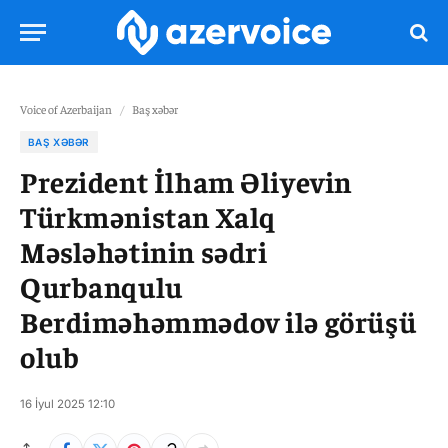
Voice of Azerbaijan
/
Baş xəbər
BAŞ XƏBƏR
Prezident İlham Əliyevin
Türkmənistan Xalq
Məsləhətinin sədri
Qurbanqulu
Berdiməhəmmədov ilə görüşü
olub
16 İyul 2025 12:10