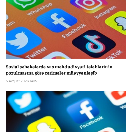
Sosial şəbəkələrdə yaş məhdudiyyəti tələblərinin
pozulmasına görə cərimələr müəyyənləşib
5 Avqust 2026 14:15