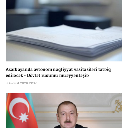
Azərbayanda avtonom nəqliyyat vasitəsiləri tətbiq
ediləcək - Dövlət rüsumu müəyyənləşib
3 Avqust 2026 13:37