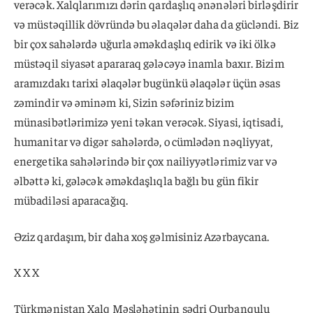
verəcək. Xalqlarımızı dərin qardaşlıq ənənələri birləşdirir
və müstəqillik dövründə bu əlaqələr daha da gücləndi. Biz
bir çox sahələrdə uğurla əməkdaşlıq edirik və iki ölkə
müstəqil siyasət apararaq gələcəyə inamla baxır. Bizim
aramızdakı tarixi əlaqələr bugünkü əlaqələr üçün əsas
zəmindir və əminəm ki, Sizin səfəriniz bizim
münasibətlərimizə yeni təkan verəcək. Siyasi, iqtisadi,
humanitar və digər sahələrdə, o cümlədən nəqliyyat,
energetika sahələrində bir çox nailiyyətlərimiz var və
əlbəttə ki, gələcək əməkdaşlıqla bağlı bu gün fikir
mübadiləsi aparacağıq.
Əziz qardaşım, bir daha xoş gəlmisiniz Azərbaycana.
X X X
Türkmənistan Xalq Məsləhətinin sədri Qurbanqulu