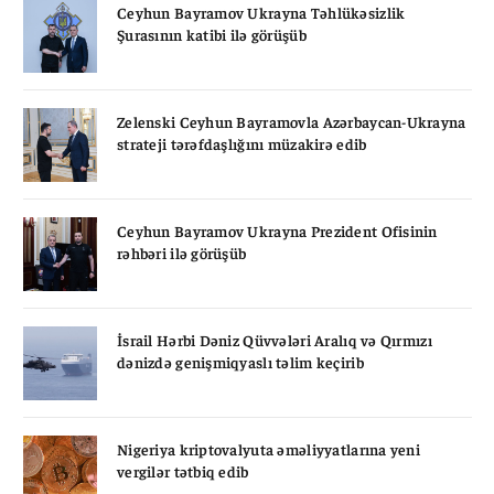
Ceyhun Bayramov Ukrayna Təhlükəsizlik
Şurasının katibi ilə görüşüb
Zelenski Ceyhun Bayramovla Azərbaycan-Ukrayna
strateji tərəfdaşlığını müzakirə edib
Ceyhun Bayramov Ukrayna Prezident Ofisinin
rəhbəri ilə görüşüb
İsrail Hərbi Dəniz Qüvvələri Aralıq və Qırmızı
dənizdə genişmiqyaslı təlim keçirib
Nigeriya kriptovalyuta əməliyyatlarına yeni
vergilər tətbiq edib