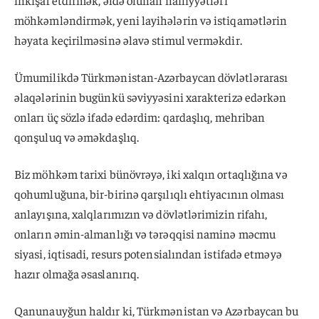
inkişaf etdirmək, əldə olunan nailiyyətləri
möhkəmləndirmək, yeni layihələrin və istiqamətlərin
həyata keçirilməsinə əlavə stimul verməkdir.
Ümumilikdə Türkmənistan-Azərbaycan dövlətlərarası
əlaqələrinin bugünkü səviyyəsini xarakterizə edərkən
onları üç sözlə ifadə edərdim: qardaşlıq, mehriban
qonşuluq və əməkdaşlıq.
Biz möhkəm tarixi bünövrəyə, iki xalqın ortaqlığına və
qohumluğuna, bir-birinə qarşılıqlı ehtiyacının olması
anlayışına, xalqlarımızın və dövlətlərimizin rifahı,
onların əmin-almanlığı və tərəqqisi naminə məcmu
siyasi, iqtisadi, resurs potensialından istifadə etməyə
hazır olmağa əsaslanırıq.
Qanunauyğun haldır ki, Türkmənistan və Azərbaycan bu