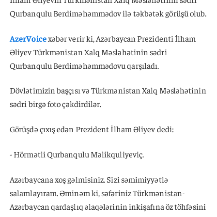
Qurbanqulu Berdiməhəmmədov ilə təkbətək görüşü olub.
AzerVoice
xəbər verir ki, Azərbaycan Prezidenti İlham
Əliyev Türkmənistan Xalq Məsləhətinin sədri
Qurbanqulu Berdiməhəmmədovu qarşıladı.
Dövlətimizin başçısı və Türkmənistan Xalq Məsləhətinin
sədri birgə foto çəkdirdilər.
Görüşdə çıxış edən Prezident İlham Əliyev dedi:
- Hörmətli Qurbanqulu Məlikquliyeviç.
Azərbaycana xoş gəlmisiniz. Sizi səmimiyyətlə
salamlayıram. Əminəm ki, səfəriniz Türkmənistan-
Azərbaycan qardaşlıq əlaqələrinin inkişafına öz töhfəsini