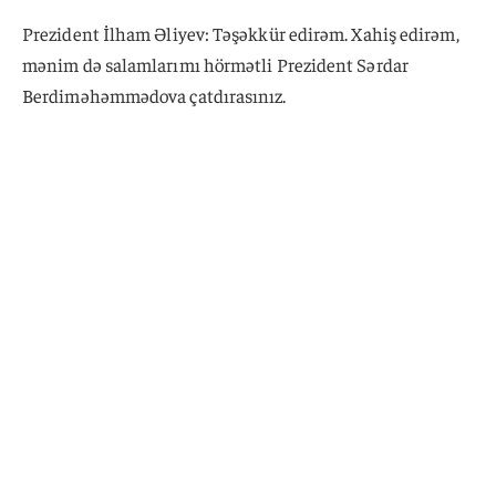
Prezident İlham Əliyev: Təşəkkür edirəm. Xahiş edirəm,
mənim də salamlarımı hörmətli Prezident Sərdar
Berdiməhəmmədova çatdırasınız.