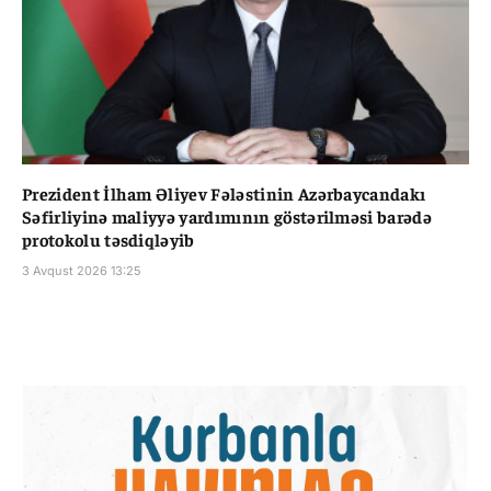
Prezident İlham Əliyev Fələstinin Azərbaycandakı
Səfirliyinə maliyyə yardımının göstərilməsi barədə
protokolu təsdiqləyib
3 Avqust 2026 13:25