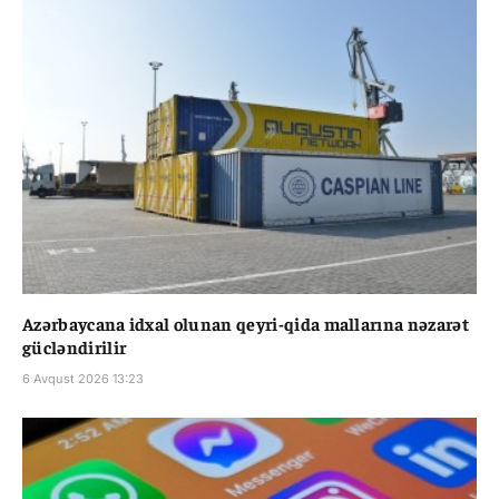
Azərbaycana idxal olunan qeyri-qida mallarına nəzarət
gücləndirilir
6 Avqust 2026 13:23