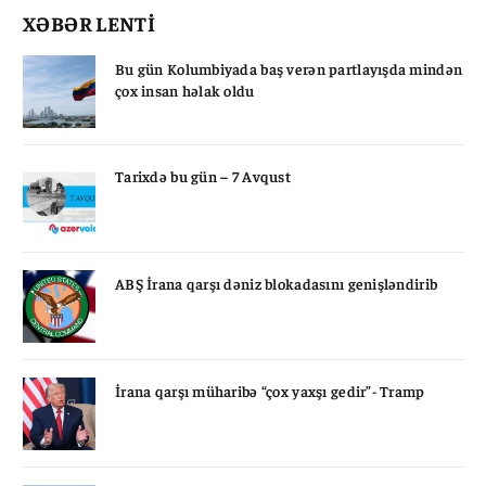
XƏBƏR LENTİ
Bu gün Kolumbiyada baş verən partlayışda mindən
çox insan həlak oldu
Tarixdə bu gün – 7 Avqust
ABŞ İrana qarşı dəniz blokadasını genişləndirib
İrana qarşı müharibə “çox yaxşı gedir”- Tramp