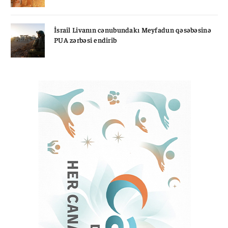
İsrail Livanın cənubundakı Meyfadun qəsəbəsinə
PUA zərbəsi endirib