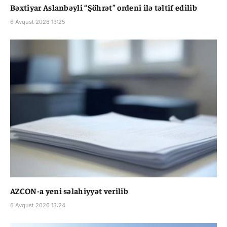
Bəxtiyar Aslanbəyli “Şöhrət” ordeni ilə təltif edilib
6 Avqust 2026 13:25
AZCON-a yeni səlahiyyət verilib
6 Avqust 2026 13:24