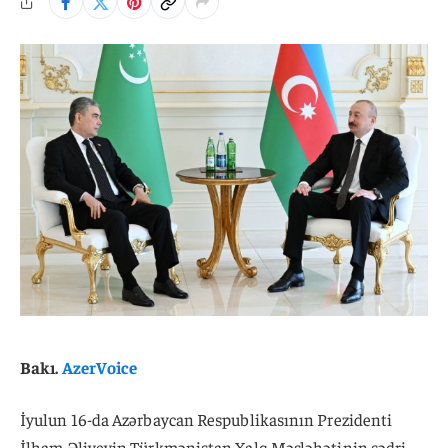
Bakı.
AzerVoice
İyulun 16-da Azərbaycan Respublikasının Prezidenti
İlham Əliyevin Türkmənistan Xalq Məsləhətinin sədri