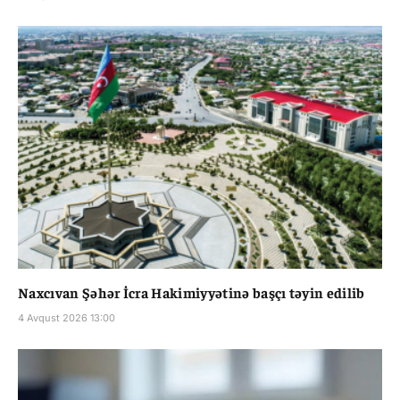
Naxcıvan Şəhər İcra Hakimiyyətinə başçı təyin edilib
4 Avqust 2026 13:00