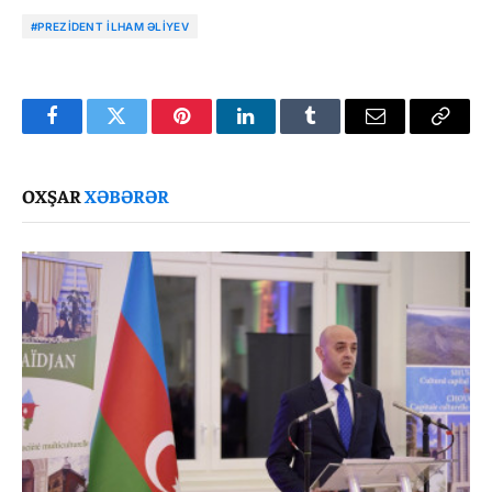
#PREZIDENT İLHAM ƏLIYEV
Facebook
Twitter
Pinterest
LinkedIn
Tumblr
Email
Copy
Link
OXŞAR
XƏBƏRƏR