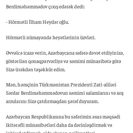
Berdiməhəmmədov çıxış edərək dedi:
- Hörmətli İlham Heydər oğlu.
Hörmətli nümayəndə heyətlərinin üzvləri.
Əvvəlcə icazə verin, Azərbaycana səfərə dəvət etdiyinizə,
göstərilən qonaqpərvərliyə və səmimi münasibətə görə
Sizə ürəkdən təşəkkür edim.
Mən, həmçinin Türkmənistan Prezidenti Zati-aliləri
Sərdar Berdiməhəmmədovun səmimi salamlarını və xoş
arzularını Sizə çatdırmaqdan şərəf duyuram.
Azərbaycan Respublikasına bu səfərimin əsas məqsədi
ikitərəfli münasibətləri daha da dərinləşdirmək və