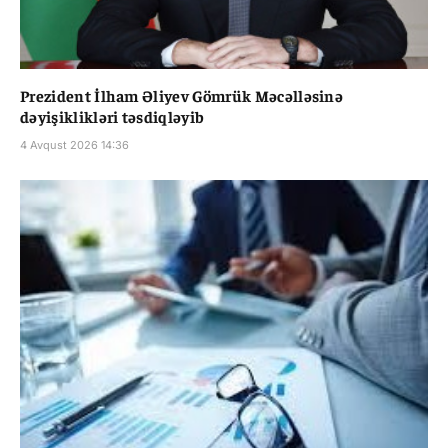
Prezident İlham Əliyev Gömrük Məcəlləsinə
dəyişiklikləri təsdiqləyib
4 Avqust 2026 14:36