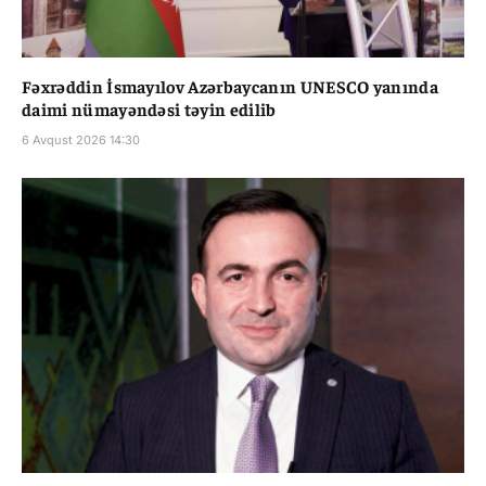
Fəxrəddin İsmayılov Azərbaycanın UNESCO yanında
daimi nümayəndəsi təyin edilib
6 Avqust 2026 14:30