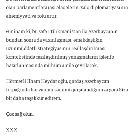
olan parlamentlərarası əlaqələrin, xalq diplomatiyasının
əhəmiyyəti və rolu artır.
Əminəm ki, bu səfər Türkmənistan ilə Azərbaycanın
bundan sonra da yaxınlaşması, əməkdaşlığın
uzunmüddətli strategiyasının reallaşdırılması
kontekstində razılaşdırılmış yanaşmaların işlənib
hazırlanmasında mühüm amilə çevriləcək.
Hörmətli İlham Heydər oğlu, qardaş Azərbaycan
torpağında hər zaman səmimi qarşılandığımıza görə Sizə
bir daha təşəkkür edirəm.
Çox sağ olun.
X X X