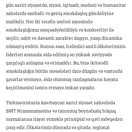
gün xarici siyasətdə, siyasi, iqtisadi, mədəni və humanitar
sahələrdə sanballı və geniş əməkdaşlıq gündəliyinə
malikdir. Hər iki tərəfin səyləri sayəsində
əməkdaşlığımız məqsədyönlülüyü və konkretliyi ilə
seçilir, sabit və davamlı xarakter daşıyır, yaxşı dinamika
nümayiş etdirir. Bunun əsas, həlledici amili ölkələrimizin
liderləri arasında əldə edilmiş ən yüksək səviyyədə
qarşılıqlı anlaşma və etimaddır. Bu, bizə ikitərəfli
əməkdaşlığın bütün məsələləri üzrə düzgün və vaxtında
qərarlar verməyə, əldə olunmuş razılaşmaların həyata
keçirilməsini təmin etməyə imkan yaradır.
Türkmənistanla Azərbaycan xarici siyasət sahəsində
BMT Nizamnaməsinə və tanınmış beynəlxalq hüquq
normalarına riayət etməklə prinsipial və qəti mövqedən
çıxış edir. Ölkələrimiz dünyada və qitədə, regional