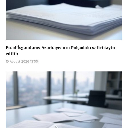
Fuad İsgəndərov Azərbaycanın Polşadakı səfiri təyin
edilib
10 Avqust 2026 13:55