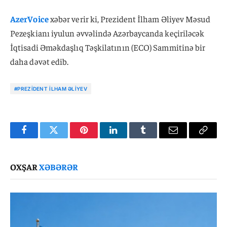
AzerVoice
xəbər verir ki, Prezident İlham Əliyev Məsud
Pezeşkianı iyulun əvvəlində Azərbaycanda keçiriləcək
İqtisadi Əməkdaşlıq Təşkilatının (ECO) Sammitinə bir
daha dəvət edib.
#PREZIDENT İLHAM ƏLIYEV
Facebook
Twitter
Pinterest
LinkedIn
Tumblr
Email
Copy
Link
OXŞAR
XƏBƏRƏR