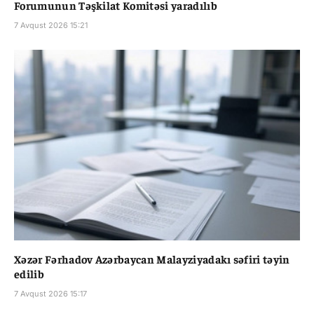
Forumunun Təşkilat Komitəsi yaradılıb
7 Avqust 2026 15:21
Xəzər Fərhadov Azərbaycan Malayziyadakı səfiri təyin
edilib
7 Avqust 2026 15:17