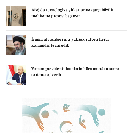
ABŞ-də texnologiya şirkətlərinə qarşı böyük
məhkəmə prosesi başlayır
İranın ali rəhbəri altı yüksək rütbəli hərbi
komandir təyin edib
Yəmən prezidenti husilərin hücumundan sonra
sərt mesaj verib