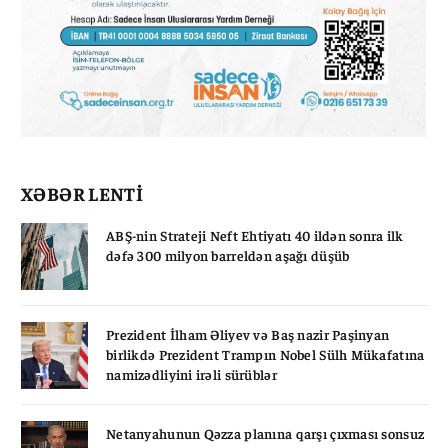
XƏBƏR LENTİ
ABŞ-nin Strateji Neft Ehtiyatı 40 ildən sonra ilk
dəfə 300 milyon barreldən aşağı düşüb
Prezident İlham Əliyev və Baş nazir Paşinyan
birlikdə Prezident Trampın Nobel Sülh Mükafatına
namizədliyini irəli sürüblər
Netanyahunun Qəzza planına qarşı çıxması sonsuz