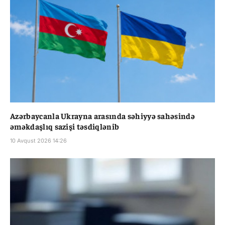
Azərbaycanla Ukrayna arasında səhiyyə sahəsində
əməkdaşlıq sazişi təsdiqlənib
10 Avqust 2026 14:26