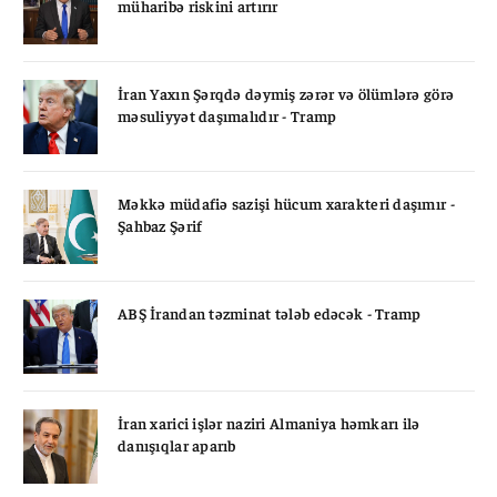
müharibə riskini artırır
İran Yaxın Şərqdə dəymiş zərər və ölümlərə görə
məsuliyyət daşımalıdır - Tramp
Məkkə müdafiə sazişi hücum xarakteri daşımır -
Şahbaz Şərif
ABŞ İrandan təzminat tələb edəcək - Tramp
İran xarici işlər naziri Almaniya həmkarı ilə
danışıqlar aparıb