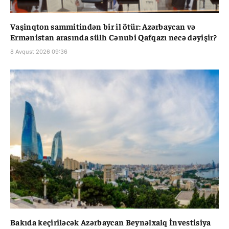
Vaşinqton sammitindən bir il ötür: Azərbaycan və
Ermənistan arasında sülh Cənubi Qafqazı necə dəyişir?
8 Avqust 2026 09:36
Bakıda keçiriləcək Azərbaycan Beynəlxalq İnvestisiya