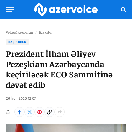
Voice of Azerbaijan
/
Baş xəbər
BAŞ XƏBƏR
Prezident İlham Əliyev
Pezeşkianı Azərbaycanda
keçiriləcək ECO Sammitinə
dəvət edib
26 İyun 2025 12:07