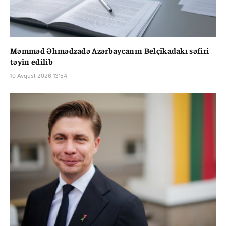
Məmməd Əhmədzadə Azərbaycanın Belçikadakı səfiri
təyin edilib
10 Avqust 2026 13:54