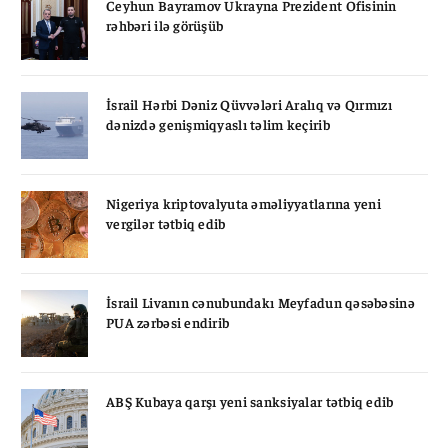
Ceyhun Bayramov Ukrayna Prezident Ofisinin
rəhbəri ilə görüşüb
İsrail Hərbi Dəniz Qüvvələri Aralıq və Qırmızı
dənizdə genişmiqyaslı təlim keçirib
Nigeriya kriptovalyuta əməliyyatlarına yeni
vergilər tətbiq edib
İsrail Livanın cənubundakı Meyfadun qəsəbəsinə
PUA zərbəsi endirib
ABŞ Kubaya qarşı yeni sanksiyalar tətbiq edib