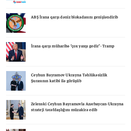
ABŞ İrana qarşı dəniz blokadasını genişləndirib
İrana qarşı müharibə “çox yaxşı gedir”- Tramp
Ceyhun Bayramov Ukrayna Təhlükəsizlik
Şurasının katibi ilə görüşüb
Zelenski Ceyhun Bayramovla Azərbaycan-Ukrayna
strateji tərəfdaşlığını müzakirə edib