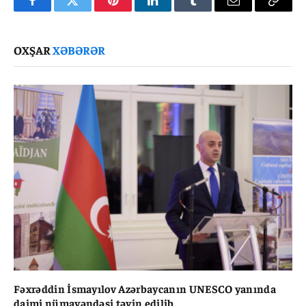
Facebook
Twitter
Pinterest
LinkedIn
Tumblr
Email
Copy
Link
OXŞAR
XƏBƏRƏR
Fəxrəddin İsmayılov Azərbaycanın UNESCO yanında
daimi nümayəndəsi təyin edilib