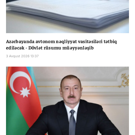
Azərbayanda avtonom nəqliyyat vasitəsiləri tətbiq
ediləcək - Dövlət rüsumu müəyyənləşib
3 Avqust 2026 13:37