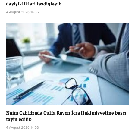
dəyişiklikləri təsdiqləyib
4 Avqust 2026 14:36
Naim Cahidzadə Culfa Rayon İcra Hakimiyyətinə başçı
təyin edilib
4 Avqust 2026 14:03