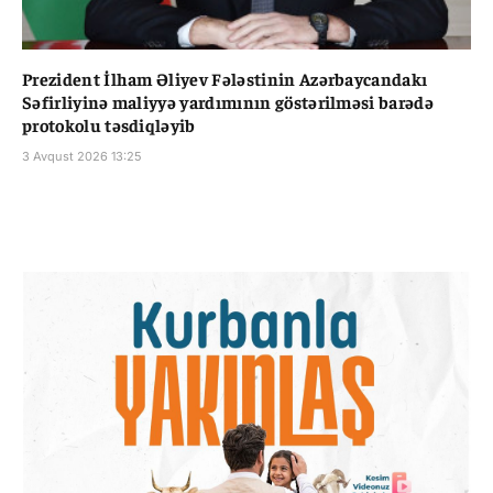
Prezident İlham Əliyev Fələstinin Azərbaycandakı
Səfirliyinə maliyyə yardımının göstərilməsi barədə
protokolu təsdiqləyib
3 Avqust 2026 13:25