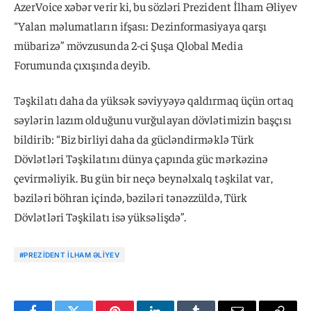
AzerVoice xəbər verir ki, bu sözləri Prezident İlham Əliyev
“Yalan məlumatların ifşası: Dezinformasiyaya qarşı
mübarizə” mövzusunda 2-ci Şuşa Qlobal Media
Forumunda çıxışında deyib.
Təşkilatı daha da yüksək səviyyəyə qaldırmaq üçün ortaq
səylərin lazım olduğunu vurğulayan dövlətimizin başçısı
bildirib: “Biz birliyi daha da gücləndirməklə Türk
Dövlətləri Təşkilatını dünya çapında güc mərkəzinə
çevirməliyik. Bu gün bir neçə beynəlxalq təşkilat var,
bəziləri böhran içində, bəziləri tənəzzüldə, Türk
Dövlətləri Təşkilatı isə yüksəlişdə”.
#PREZIDENT İLHAM ƏLIYEV