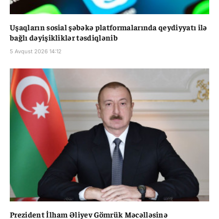
Uşaqların sosial şəbəkə platformalarında qeydiyyatı ilə
bağlı dəyişikliklər təsdiqlənib
5 Avqust 2026 14:12
Prezident İlham Əliyev Gömrük Məcəlləsinə