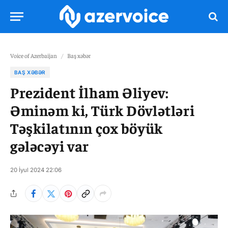
Voice of Azerbaijan
/
Baş xəbər
BAŞ XƏBƏR
Prezident İlham Əliyev:
Əminəm ki, Türk Dövlətləri
Təşkilatının çox böyük
gələcəyi var
20 İyul 2024 22:06