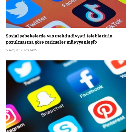
Sosial şəbəkələrdə yaş məhdudiyyəti tələblərinin
pozulmasına görə cərimələr müəyyənləşib
5 Avqust 2026 14:15