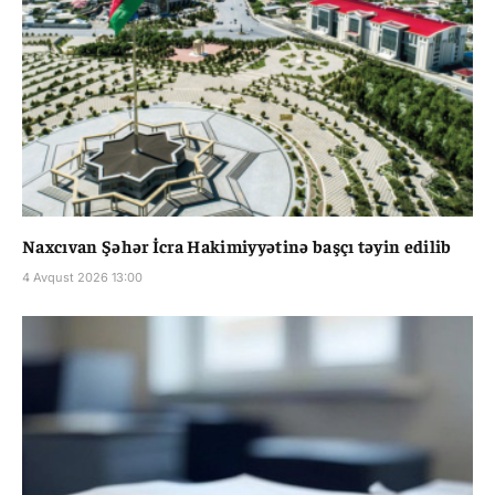
Naxcıvan Şəhər İcra Hakimiyyətinə başçı təyin edilib
4 Avqust 2026 13:00