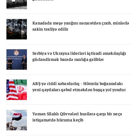
Kanadada meşə yanğını nəzarətdən çıxıb, minlərlə
sakin təxliyə edilir
Serbiya və Ukrayna liderləri iqtisadi əməkdaşlığı
gücləndirmək barədə razılığa gəliblər
ABŞ-yə ciddi xəbərdarlıq - Hörmüz boğazındakı
yeni qaydaları qəbul etməkdən başqa yol yoxdur
Yəmən Silahlı Qüvvələri husilərə qarşı bir neçə
istiqamətdə hücuma keçib