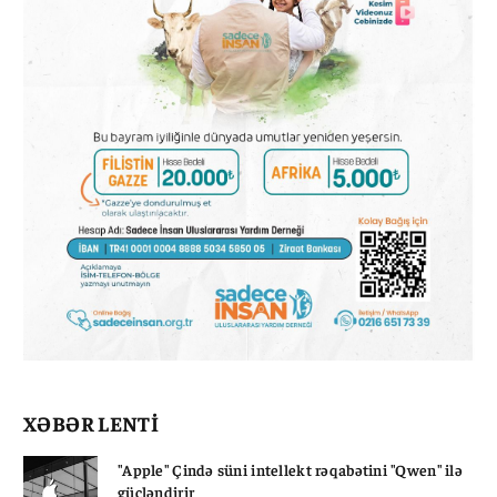
XƏBƏR LENTİ
"Apple" Çində süni intellekt rəqabətini "Qwen" ilə
gücləndirir