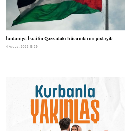
İordaniya İsrailin Qəzzadakı hücumlarını pisləyib
4 Avqust 2026 18:29