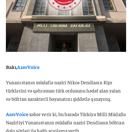
Bakı,
AzerVoice
Yunanıstanın müdafiə naziri Nikos Dendiasın Kipr
türklərini və qəhrəman türk ordusunu hədəf alan yalan
və böhtan xarakterli bəyanatını şiddətlə qınayırıq.
AzerVoice
xəbər verir ki, bu barədə Türkiyə Milli Müdafiə
Nazirliyi Yunanıstanın müdafiə naziri Dendiasın böhtan
dolu sözləri ilə bağlı açıqlama verib.