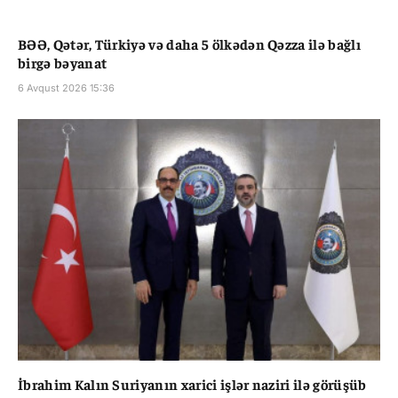
BƏƏ, Qətər, Türkiyə və daha 5 ölkədən Qəzza ilə bağlı
birgə bəyanat
6 Avqust 2026 15:36
İbrahim Kalın Suriyanın xarici işlər naziri ilə görüşüb