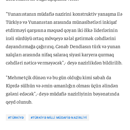
"Yunanıstanın müdafiə nazirini konstruktiv yanaşma ilə
Türkiyə və Yunanıstan arasında münasibətləri inkişaf
etdirməyi qarşısına məqsəd qoyan iki ölkə liderlərinin
irəli sürdüyü ortaq mövqeyə xələl gətirmək cəhdlərini
dayandırmağa çağırırıq. Cənab Dendiasın türk və yunan
xalqları arasında nifaq salaraq siyasi karyera qurmaq
cəhdləri nəticə verməyəcək",- deyə nazirlikdən bildirilib.
"Mehmetçik dünən və bu gün olduğu kimi sabah da
Kiprdə sülhün və əmin-amanlığın olması üçün əlindən
gələni edəcək",- deyə müdafiə nazirliyinin bəyənatında
qeyd olunub.
#TÜRKIYƏ
#TÜRKIYƏ MILLI MÜDAFIƏ NAZIRLIYI