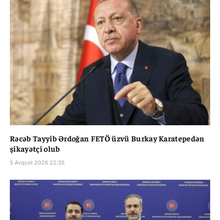
Rəcəb Tayyib Ərdoğan FETÖ üzvü Burkay Karatepedən
şikayətçi olub
5 Avqust 2026 22:35