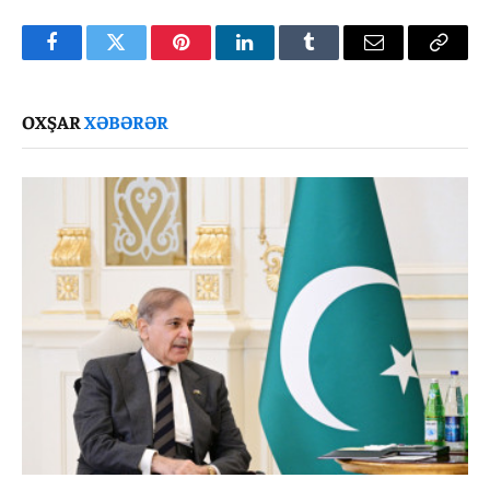
Facebook
Twitter
Pinterest
LinkedIn
Tumblr
Email
Copy
Link
OXŞAR
XƏBƏRƏR