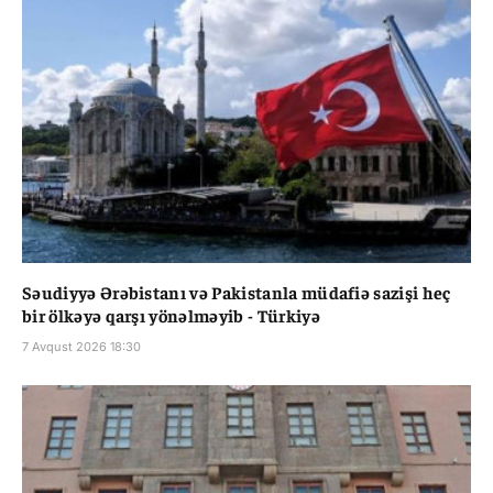
Səudiyyə Ərəbistanı və Pakistanla müdafiə sazişi heç
bir ölkəyə qarşı yönəlməyib - Türkiyə
7 Avqust 2026 18:30