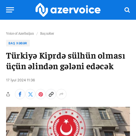
Voice of Azerbaijan
/
Baş xəbər
BAŞ XƏBƏR
Türkiyə Kiprdə sülhün olması
üçün əlindən gələni edəcək
17 İyul 2024 11:36