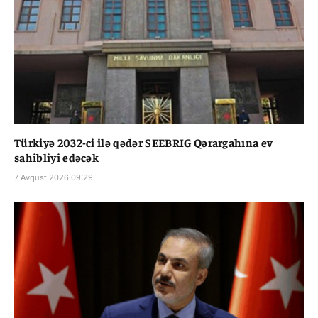
Türkiyə 2032-ci ilə qədər SEEBRIG Qərargahına ev
sahibliyi edəcək
7 Avqust 2026 09:29