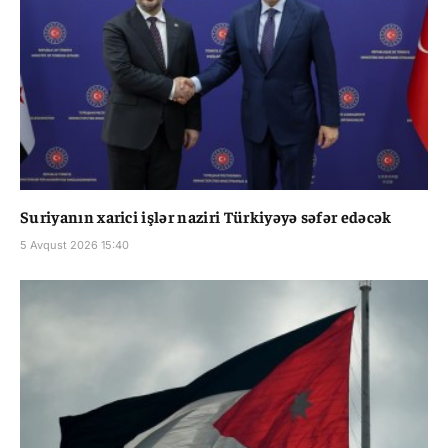
Suriyanın xarici işlər naziri Türkiyəyə səfər edəcək
5 Avqust 2026 15:40