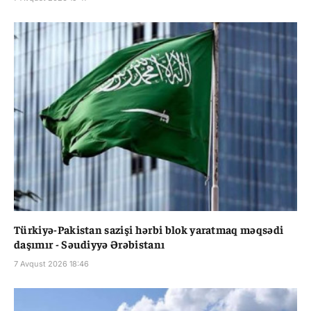
Türkiyə-Pakistan sazişi hərbi blok yaratmaq məqsədi
daşımır - Səudiyyə Ərəbistanı
7 Avqust 2026 18:46