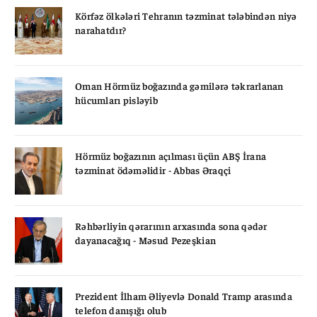
Körfəz ölkələri Tehranın təzminat tələbindən niyə
narahatdır?
Oman Hörmüz boğazında gəmilərə təkrarlanan
hücumları pisləyib
Hörmüz boğazının açılması üçün ABŞ İrana
təzminat ödəməlidir - Abbas Əraqçi
Rəhbərliyin qərarının arxasında sona qədər
dayanacağıq - Məsud Pezeşkian
Prezident İlham Əliyevlə Donald Tramp arasında
telefon danışığı olub