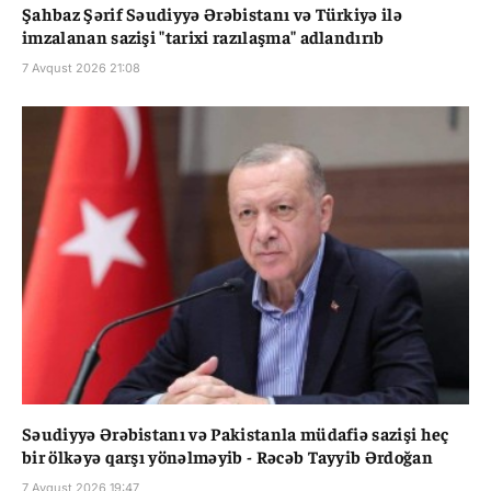
Şahbaz Şərif Səudiyyə Ərəbistanı və Türkiyə ilə
imzalanan sazişi "tarixi razılaşma" adlandırıb
7 Avqust 2026 21:08
Səudiyyə Ərəbistanı və Pakistanla müdafiə sazişi heç
bir ölkəyə qarşı yönəlməyib - Rəcəb Tayyib Ərdoğan
7 Avqust 2026 19:47