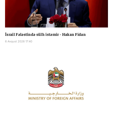
İsrail Fələstində sülh istəmir - Hakan Fidan
6 Avqust 2026 17:40