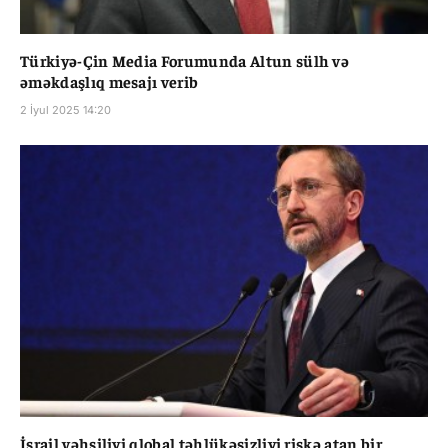
Türkiyə-Çin Media Forumunda Altun sülh və
əməkdaşlıq mesajı verib
2 İyul 2025 14:20
İsrail vəhşiliyi qlobal təhlükəsizliyi riskə atan bir