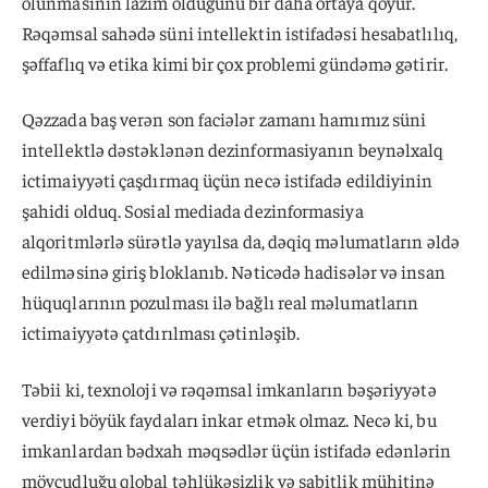
olunmasının lazım olduğunu bir daha ortaya qoyur.
Rəqəmsal sahədə süni intellektin istifadəsi hesabatlılıq,
şəffaflıq və etika kimi bir çox problemi gündəmə gətirir.
Qəzzada baş verən son faciələr zamanı hamımız süni
intellektlə dəstəklənən dezinformasiyanın beynəlxalq
ictimaiyyəti çaşdırmaq üçün necə istifadə edildiyinin
şahidi olduq. Sosial mediada dezinformasiya
alqoritmlərlə sürətlə yayılsa da, dəqiq məlumatların əldə
edilməsinə giriş bloklanıb. Nəticədə hadisələr və insan
hüquqlarının pozulması ilə bağlı real məlumatların
ictimaiyyətə çatdırılması çətinləşib.
Təbii ki, texnoloji və rəqəmsal imkanların bəşəriyyətə
verdiyi böyük faydaları inkar etmək olmaz. Necə ki, bu
imkanlardan bədxah məqsədlər üçün istifadə edənlərin
mövcudluğu qlobal təhlükəsizlik və sabitlik mühitinə