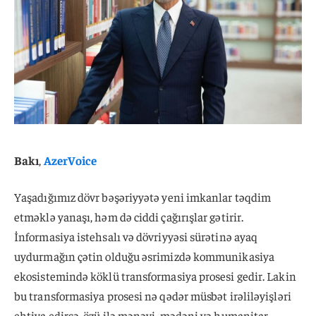
Bakı
,
AzerVoice
Yaşadığımız dövr bəşəriyyətə yeni imkanlar təqdim
etməklə yanaşı, həm də ciddi çağırışlar gətirir.
İnformasiya istehsalı və dövriyyəsi sürətinə ayaq
uydurmağın çətin olduğu əsrimizdə kommunikasiya
ekosistemində köklü transformasiya prosesi gedir. Lakin
bu transformasiya prosesi nə qədər müsbət irəliləyişləri
ehtiva edirsə, özü ilə mənəvi, mədəni və humanitar