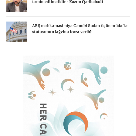
təmin edilməlidir - Kazım Qəribabadi
ABŞ məhkəməsi niyə Cənubi Sudan üçün müdafiə
statusunun ləğvinə icazə verib?