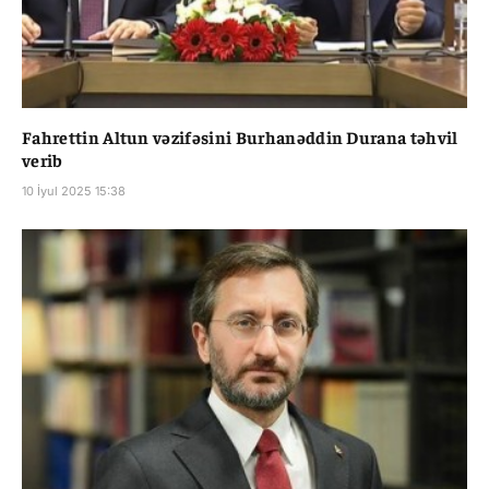
Fahrettin Altun vəzifəsini Burhanəddin Durana təhvil
verib
10 İyul 2025 15:38