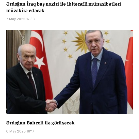
Ərdoğan İraq baş naziri ilə ikitərəfli münasibətləri
müzakirə edəcək
7 May 2025 17:33
Ərdoğan Bahçeli ilə görüşəcək
6 May 2025 16:17