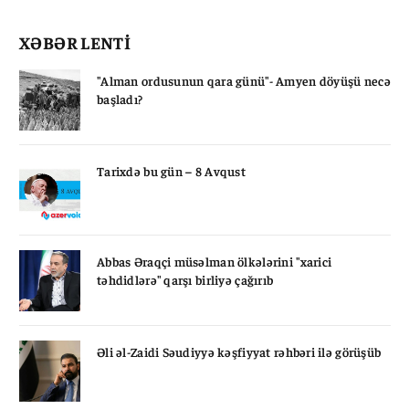
XƏBƏR LENTİ
"Alman ordusunun qara günü"- Amyen döyüşü necə
başladı?
Tarixdə bu gün – 8 Avqust
Abbas Əraqçi müsəlman ölkələrini "xarici
təhdidlərə" qarşı birliyə çağırıb
Əli əl-Zaidi Səudiyyə kəşfiyyat rəhbəri ilə görüşüb