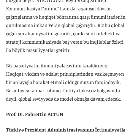
düzgün deyil. “STRATCOM: “Beynəlxalq Strateji
Kommunikasiya Forumu” həm də rəqəmsal dövrün
çağırışlarına və həqiqət böhranına qarşı ümumi iradənin
qurulmasına imkan verən qlobal çağırışdır. Biz bu qlobal
çağırışın əhəmiyyətini görürük, çünki süni intellekt və
strateji kommunikasiyada baş verən bu inqilablar özləri
ilə böyük məsuliyyətlər gətirir.
Biz bəşəriyyətin ümumi gələcəyinin tərəfdarıyıq;
Həqiqət, vicdan və ədalət prinsiplərindən vaz keçməyən
bir anlayışla hərəkət etməli olduğumuzun fərqindəyik.
Bu anlayışı rəhbər tutaraq Türkiyə təkcə öz bölgəsində
deyil, qlobal səviyyədə də model olmağa davam edəcək.
Prof. Dr. Fahrettin ALTUN
Türkiyə Prezident Administrasiyasının İctimaiyyətlə