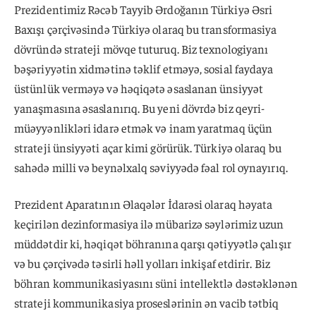
Prezidentimiz Rəcəb Tayyib Ərdoğanın Türkiyə Əsri
Baxışı çərçivəsində Türkiyə olaraq bu transformasiya
dövründə strateji mövqe tuturuq. Biz texnologiyanı
bəşəriyyətin xidmətinə təklif etməyə, sosial faydaya
üstünlük verməyə və həqiqətə əsaslanan ünsiyyət
yanaşmasına əsaslanırıq. Bu yeni dövrdə biz qeyri-
müəyyənlikləri idarə etmək və inam yaratmaq üçün
strateji ünsiyyəti açar kimi görürük. Türkiyə olaraq bu
sahədə milli və beynəlxalq səviyyədə fəal rol oynayırıq.
Prezident Aparatının Əlaqələr İdarəsi olaraq həyata
keçirilən dezinformasiya ilə mübarizə səylərimiz uzun
müddətdir ki, həqiqət böhranına qarşı qətiyyətlə çalışır
və bu çərçivədə təsirli həll yolları inkişaf etdirir. Biz
böhran kommunikasiyasını süni intellektlə dəstəklənən
strateji kommunikasiya proseslərinin ən vacib tətbiq