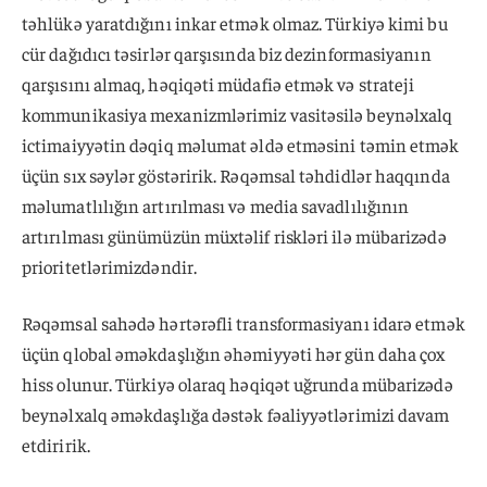
təhlükə yaratdığını inkar etmək olmaz. Türkiyə kimi bu
cür dağıdıcı təsirlər qarşısında biz dezinformasiyanın
qarşısını almaq, həqiqəti müdafiə etmək və strateji
kommunikasiya mexanizmlərimiz vasitəsilə beynəlxalq
ictimaiyyətin dəqiq məlumat əldə etməsini təmin etmək
üçün sıx səylər göstəririk. Rəqəmsal təhdidlər haqqında
məlumatlılığın artırılması və media savadlılığının
artırılması günümüzün müxtəlif riskləri ilə mübarizədə
prioritetlərimizdəndir.
Rəqəmsal sahədə hərtərəfli transformasiyanı idarə etmək
üçün qlobal əməkdaşlığın əhəmiyyəti hər gün daha çox
hiss olunur. Türkiyə olaraq həqiqət uğrunda mübarizədə
beynəlxalq əməkdaşlığa dəstək fəaliyyətlərimizi davam
etdiririk.