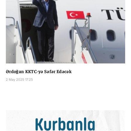
Ərdoğan KKTC-yə Səfər Edəcək
2 May 2025 17:25