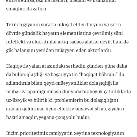
sınaqları da gətirir.
Texnologiyanın sürətlə inkişaf etdiyi bu yeni və çətin
dövrdə gündəlik həyatın elementlərinə çevrilmiş süni
intellekt və alqoritmlər artıq sadəcə alətlər deyil, həm də
güc balansını yenidən müəyyən edən aktorlardır.
Həqiqətlə yalan arasındakı sərhədin gündən-günə daha
da bulanıqlaşdığı və bəşəriyyətin “həqiqət böhranı” da
adlandırıla bilən qeyri-müəyyənliklər dolaşıqlığı ilə
mübarizə apardığı müasir dünyada biz böyük çətinliklərlə
üz-üzəyik və bilirik ki, problemlərin bu dolaşıqlığını
aradan qaldırmaq üçün effektiv ünsiyyət strategiyaları
hazırlamaqdır, yeganə çıxış yolu budur.
Bizim prioritetimiz cəmiyyətin xeyrinə texnologiyanın