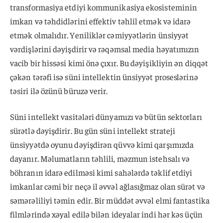
transformasiya etdiyi kommunikasiya ekosisteminin
imkan və təhdidlərini effektiv təhlil etmək və idarə
etmək olmalıdır. Yeniliklər cəmiyyətlərin ünsiyyət
vərdişlərini dəyişdirir və rəqəmsal media həyatımızın
vacib bir hissəsi kimi önə çıxır. Bu dəyişikliyin ən diqqət
çəkən tərəfi isə süni intellektin ünsiyyət proseslərinə
təsiri ilə özünü büruzə verir.
Süni intellekt vasitələri dünyamızı və bütün sektorları
sürətlə dəyişdirir. Bu gün süni intellekt strateji
ünsiyyətdə oyunu dəyişdirən qüvvə kimi qarşımızda
dayanır. Məlumatların təhlili, məzmun istehsalı və
böhranın idarə edilməsi kimi sahələrdə təklif etdiyi
imkanlar cəmi bir neçə il əvvəl ağlasığmaz olan sürət və
səmərəliliyi təmin edir. Bir müddət əvvəl elmi fantastika
filmlərində xəyal edilə bilən ideyalar indi hər kəs üçün