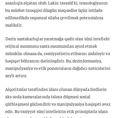
asanlıqla əlçatan olub. Lakin təəssüf ki, texnologiyanın
bu müsbət tərəqqisi düzgün məqsədlər üçün istifadə
edilmədikdə rəqəmsal silaha çevrilmək potensialına
malikdir.
Dərin saxtakarlıqlar yaratmağa qadir olan süni intellekt
orijinal məzmunu saxta məzmundan ayırd etmək
mümkün olmasa da, cəmiyyətlərin etibarını zədələyir və
həqiqət böhranını dərinləşdirir. Bu, dezinformasiya,
manipulyasiya və etik pozuntuların dağıdıcı nəticələrini
xeyli artırır.
Alqoritmlər tərəfindən idarə olunan dünyada fərdlərin
əks-səda kameralarında tələyə düşməsi sosial
qütbləşməni gücləndirir və manipulyasiya həqiqəti əvəz
edir. Bu vəziyyət süni intellektin etik prinsiplərlə idarə