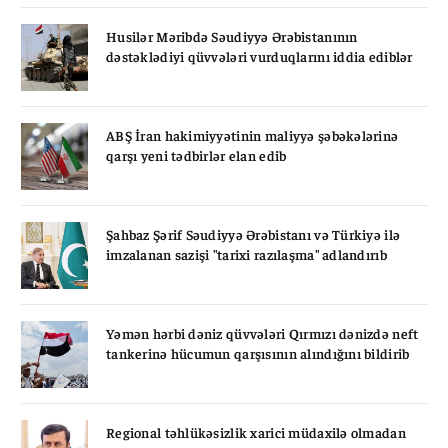
Husilər Məribdə Səudiyyə Ərəbistanının
dəstəklədiyi qüvvələri vurduqlarını iddia ediblər
ABŞ İran hakimiyyətinin maliyyə şəbəkələrinə
qarşı yeni tədbirlər elan edib
Şahbaz Şərif Səudiyyə Ərəbistanı və Türkiyə ilə
imzalanan sazişi "tarixi razılaşma" adlandırıb
Yəmən hərbi dəniz qüvvələri Qırmızı dənizdə neft
tankerinə hücumun qarşısının alındığını bildirib
Regional təhlükəsizlik xarici müdaxilə olmadan