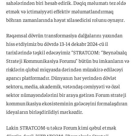
sahələrindən biri hesab edirik. Dəqiq məlumatı tez əldə
etmək və ictimaiyyəti effektiv məlumatlandırmaq
böhran zamanlarında həyat xilasedicisi rolunu oynayır.
Rəqəmsal dövrün transformasiya dalğalarını yaxından
hiss etdiyimiz bu dövrdə 13-14 dekabr 2024-cü il
tarixlərində təşkil edəcəyimiz “STRATCOM: “Beynəlxalq
Strateji Kommunikasiya Forumu” bütün bu imkanların və
risklərin qlobal miqyasda dərindən müzakirə ediləcəyi
aparıcı platformadır. Dünyanın hər yerindən dövlət
sektoru, media, akademik, vətəndaş cəmiyyəti və özəl
sektor nümayəndələrini bir araya gətirən Forum strateji
kommunikasiya ekosisteminin gələcəyini formalaşdıran
ideyaların birləşdirildiyi mərkəzdir.
Lakin STRATCOM-u təkcə Forum kimi qəbul etmək