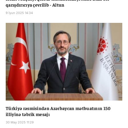
qarışdırıcıya çevrilib - Altun
9 İyun 2025 14:34
Türkiyə rəsmisindən Azərbaycan mətbuatının 150
illiyinə təbrik mesajı
30 May 2025 11:29