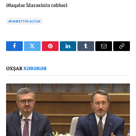
Əlaqələr İdarəsinin rəhbəri
#FAHRETTIN ALTUN
Facebook
Twitter
Pinterest
LinkedIn
Tumblr
Email
Copy
Link
OXŞAR
XƏBƏRƏR