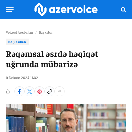
Voice of Azerbaijan
/
Baş xəbər
BAŞ XƏBƏR
Rəqəmsal əsrdə həqiqət
uğrunda mübarizə
9 Dekabr 2024 11:02