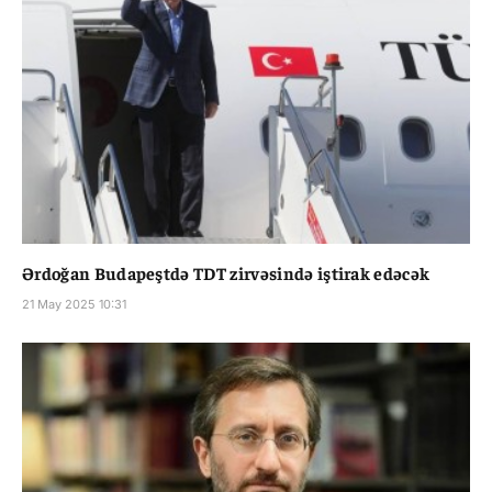
Ərdoğan Budapeştdə TDT zirvəsində iştirak edəcək
21 May 2025 10:31