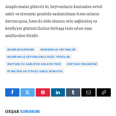
Araşdırmalar göstərir ki, heyvanların kəsimdən əvvəl
sakit və stresssiz şəraitdə saxlanılması həm onların
davranışına, həm də əldə olunan ətin sağlamlıq və
keyfiyyət göstəricilərinə birbaşa təsir edən əsas
amillərdən biridir.
#QURBAN BAYRAMI
#QURBANLIQ HEYVANLAR
#QURBANLIQ HEYVANLARLA BAĞLI VIDEOLAR
#HEYVAN ÖZ AQIBƏTINI ANLAYIR FIKRI
#HEYVAN ORQANIZMI
#TƏHLÜKƏ VƏ STRESS QARŞI REAKSIYA
Facebook
Twitter
Pinterest
LinkedIn
Tumblr
Email
Copy
Link
OXŞAR
XƏBƏRƏR