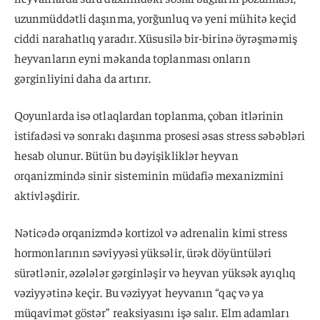
uzunmüddətli daşınma, yorğunluq və yeni mühitə keçid
ciddi narahatlıq yaradır. Xüsusilə bir-birinə öyrəşməmiş
heyvanların eyni məkanda toplanması onların
gərginliyini daha da artırır.
Qoyunlarda isə otlaqlardan toplanma, çoban itlərinin
istifadəsi və sonrakı daşınma prosesi əsas stress səbəbləri
hesab olunur. Bütün bu dəyişikliklər heyvan
orqanizmində sinir sisteminin müdafiə mexanizmini
aktivləşdirir.
Nəticədə orqanizmdə kortizol və adrenalin kimi stress
hormonlarının səviyyəsi yüksəlir, ürək döyüntüləri
sürətlənir, əzələlər gərginləşir və heyvan yüksək ayıqlıq
vəziyyətinə keçir. Bu vəziyyət heyvanın “qaç və ya
müqavimət göstər” reaksiyasını işə salır. Elm adamları