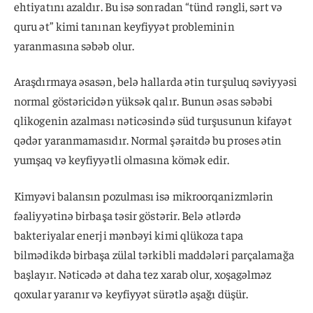
ehtiyatını azaldır. Bu isə sonradan “tünd rəngli, sərt və
quru ət” kimi tanınan keyfiyyət probleminin
yaranmasına səbəb olur.
Araşdırmaya əsasən, belə hallarda ətin turşuluq səviyyəsi
normal göstəricidən yüksək qalır. Bunun əsas səbəbi
qlikogenin azalması nəticəsində süd turşusunun kifayət
qədər yaranmamasıdır. Normal şəraitdə bu proses ətin
yumşaq və keyfiyyətli olmasına kömək edir.
Kimyəvi balansın pozulması isə mikroorqanizmlərin
fəaliyyətinə birbaşa təsir göstərir. Belə ətlərdə
bakteriyalar enerji mənbəyi kimi qlükoza tapa
bilmədikdə birbaşa zülal tərkibli maddələri parçalamağa
başlayır. Nəticədə ət daha tez xarab olur, xoşagəlməz
qoxular yaranır və keyfiyyət sürətlə aşağı düşür.