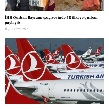
İHH Qurban Bayramı çərçivəsində 60 ölkəyə qurban
paylayıb
11 İyun 2025 19:28