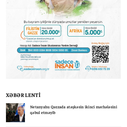
XƏBƏR LENTİ
Netanyahu Qəzzada atəşkəsin ikinci mərhələsini
qəbul etməyib