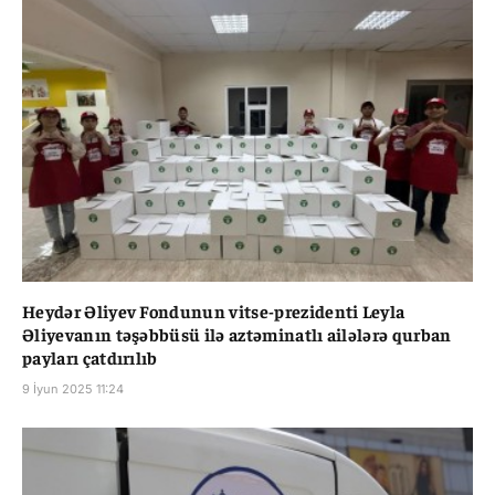
Heydər Əliyev Fondunun vitse-prezidenti Leyla
Əliyevanın təşəbbüsü ilə aztəminatlı ailələrə qurban
payları çatdırılıb
9 İyun 2025 11:24