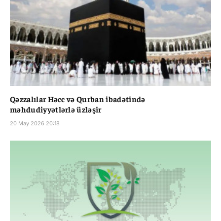
Qəzzalılar Həcc və Qurban ibadətində
məhdudiyyətlərlə üzləşir
20 May 2026 20:18