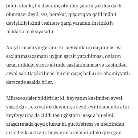
bildirirlər ki, bu davranış ölümün şüurlu şəkildə dərk
olunması deyil, səs, hərəkət, qışqırıq və qəfil mühit
dəyişikliyi kimi təsirlərə qarşı yaranan instinktiv
müdafiə reaksiyasıdır.
Araşdırmada vurğulanır ki, heyvanların daşınması və
saxlanması zamanı uyğun şərait yaradılması, onların
uzun müddət stress altında saxlanmaması və kəsimdən
əvvəl sakitləşdirilməsi bu cür qaçış hallarını əhəmiyyətli
dərəcədə azalda bilər.
Mütəxəssislər bildirirlər ki, heyvanın kəsimdən əvvəl
yaşadığı stress yalnız davranışa deyil, eyni zamanda ətin
keyfiyyətinə də ciddi təsir göstərir. Başqa bir elmi
araşdırmada qeyd olunur ki, güclü stress və həddindən
artıq fiziki aktivlik heyvanın əzələlərindəki qlikogen