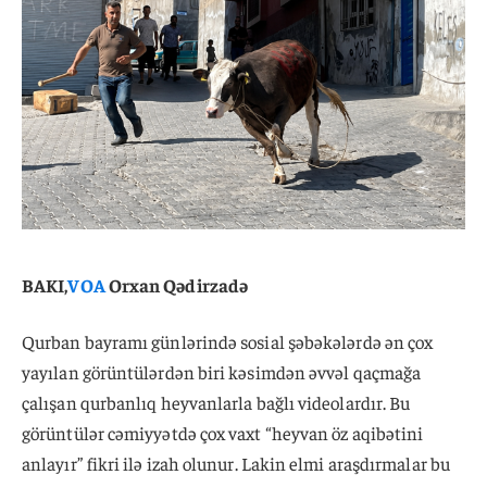
BAKI,
VOA
Orxan Qədirzadə
Qurban bayramı günlərində sosial şəbəkələrdə ən çox
yayılan görüntülərdən biri kəsimdən əvvəl qaçmağa
çalışan qurbanlıq heyvanlarla bağlı videolardır. Bu
görüntülər cəmiyyətdə çox vaxt “heyvan öz aqibətini
anlayır” fikri ilə izah olunur. Lakin elmi araşdırmalar bu