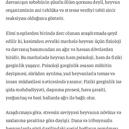
davranışın səbəbinin şüurlu ölüm qorxusu deyil, heyvan
orqanizminin ani təhlükə və stressə verdiyi təbii sinir
reaksiyası olduğunu göstərir.
Elmi nəşrlərdən birində dərc olunan araşdırmada qeyd
edilir ki, kəsimdən əvvəlki mərhələ heyvan üçün fizioloji
və davranış baxımından ən ağır və həssas dövrlərdən
biridir. Bu mərhələdə heyvan həm psixoloji, həm də fiziki
gərginlik yaşayır. Psixoloji gərginlik əsasən mühitin
dəyişməsi, sürüdən ayrılma, yad heyvanlarla təmas və
insan müdaxiləsi nəticəsində yaranır. Fiziki gərginlik isə
qida məhdudiyyəti, daşınma prosesi, hava şəraiti,
yorğunluq və bəzi hallarda ağrı ilə bağlı olur.
Araşdırmaya görə, stressin səviyyəsi heyvanın növünə və
saxlanma şəraitinə görə dəyişir. Dana və iribuynuzlu
heyvanlarda sürü daxilindəki sosial bağların pozulması,