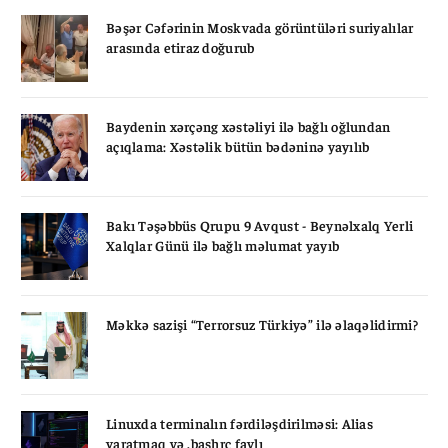
Bəşər Cəfərinin Moskvada görüntüləri suriyalılar
arasında etiraz doğurub
Baydenin xərçəng xəstəliyi ilə bağlı oğlundan
açıqlama: Xəstəlik bütün bədəninə yayılıb
Bakı Təşəbbüs Qrupu 9 Avqust - Beynəlxalq Yerli
Xalqlar Günü ilə bağlı məlumat yayıb
Məkkə sazişi “Terrorsuz Türkiyə” ilə əlaqəlidirmi?
Linuxda terminalın fərdiləşdirilməsi: Alias
yaratmaq və .bashrc faylı