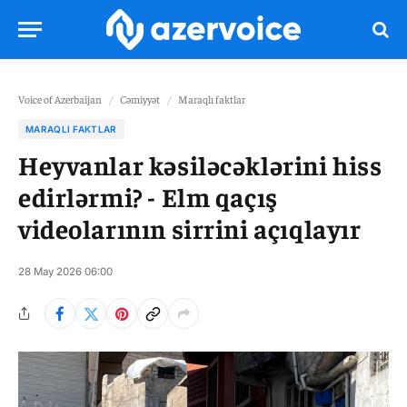
Voice of Azerbaijan
/
Cəmiyyət
/
Maraqlı faktlar
MARAQLI FAKTLAR
Heyvanlar kəsiləcəklərini hiss
edirlərmi? - Elm qaçış
videolarının sirrini açıqlayır
28 May 2026 06:00