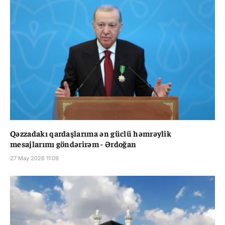
Qəzzadakı qardaşlarıma ən güclü həmrəylik
mesajlarımı göndərirəm - Ərdoğan
27 May 2026 11:09