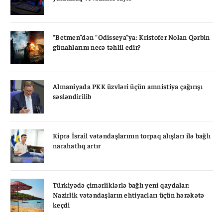
“Betmen”dən “Odisseya”ya: Kristofer Nolan Qərbin
günahlarını necə təhlil edir?
Almaniyada PKK üzvləri üçün amnistiya çağırışı
səsləndirilib
Kiprə İsrail vətəndaşlarının torpaq alışları ilə bağlı
narahatlıq artır
Türkiyədə çimərliklərlə bağlı yeni qaydalar:
Nazirlik vətəndaşların ehtiyacları üçün hərəkətə
keçdi