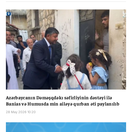
Azərbaycanın Dəməşqdəkı səfirliyinin dəstəyi ilə
Banias və Humusda min ailəyə qurban əti paylanılıb
28 May 2026 10:20