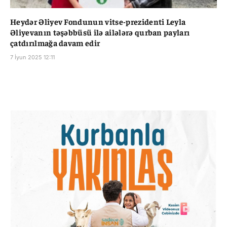
Heydər Əliyev Fondunun vitse-prezidenti Leyla
Əliyevanın təşəbbüsü ilə ailələrə qurban payları
çatdırılmağa davam edir
7 İyun 2025 12:11