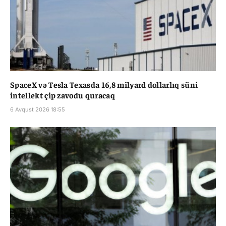
SpaceX və Tesla Texasda 16,8 milyard dollarlıq süni
intellekt çip zavodu quracaq
6 Avqust 2026 18:55