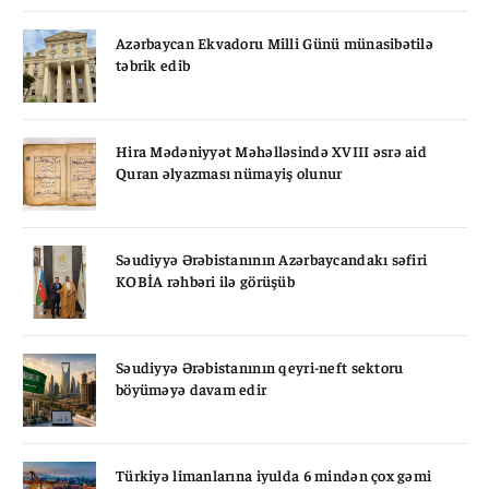
Azərbaycan Ekvadoru Milli Günü münasibətilə
təbrik edib
Hira Mədəniyyət Məhəlləsində XVIII əsrə aid
Quran əlyazması nümayiş olunur
Səudiyyə Ərəbistanının Azərbaycandakı səfiri
KOBİA rəhbəri ilə görüşüb
Səudiyyə Ərəbistanının qeyri-neft sektoru
böyüməyə davam edir
Türkiyə limanlarına iyulda 6 mindən çox gəmi