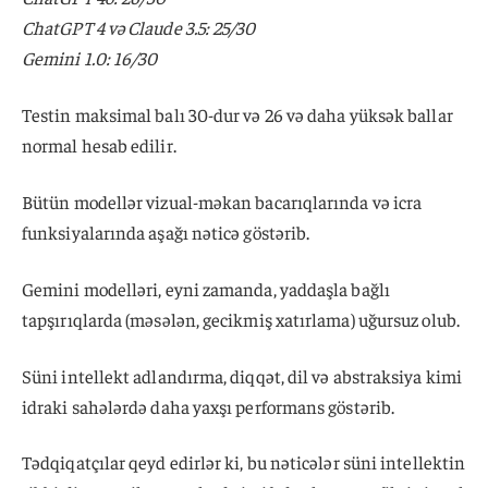
ChatGPT 4 və Claude 3.5: 25/30
Gemini 1.0: 16/30
Testin maksimal balı 30-dur və 26 və daha yüksək ballar
normal hesab edilir.
Bütün modellər vizual-məkan bacarıqlarında və icra
funksiyalarında aşağı nəticə göstərib.
Gemini modelləri, eyni zamanda, yaddaşla bağlı
tapşırıqlarda (məsələn, gecikmiş xatırlama) uğursuz olub.
Süni intellekt adlandırma, diqqət, dil və abstraksiya kimi
idraki sahələrdə daha yaxşı performans göstərib.
Tədqiqatçılar qeyd edirlər ki, bu nəticələr süni intellektin