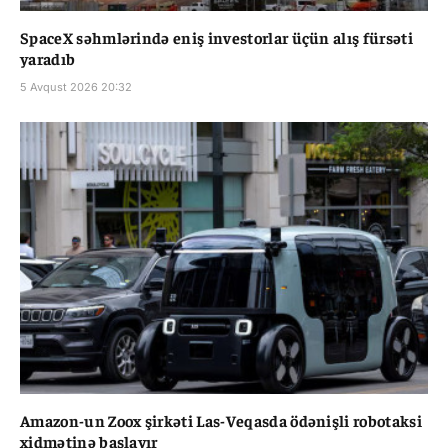
SpaceX səhmlərində eniş investorlar üçün alış fürsəti
yaradıb
5 Avqust 2026 20:32
Amazon-un Zoox şirkəti Las-Veqasda ödənişli robotaksi
xidmətinə başlayır