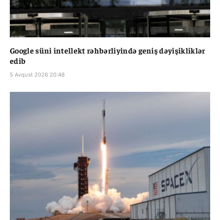
Google süni intellekt rəhbərliyində geniş dəyişikliklər
edib
5 Avqust 2026 20:48