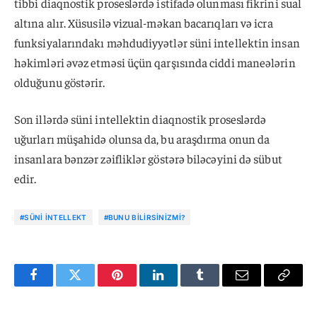
tibbi diaqnostik proseslərdə istifadə olunması fikrini sual
altına alır. Xüsusilə vizual-məkan bacarıqları və icra
funksiyalarındakı məhdudiyyətlər süni intellektin insan
həkimləri əvəz etməsi üçün qarşısında ciddi maneələrin
olduğunu göstərir.
Son illərdə süni intellektin diaqnostik proseslərdə
uğurları müşahidə olunsa da, bu araşdırma onun da
insanlara bənzər zəifliklər göstərə biləcəyini də sübut
edir.
#SÜNI INTELLEKT
#BUNU BILIRSINIZMI?
Facebook
Twitter
Pinterest
LinkedIn
Tumblr
Email
Copy
Link