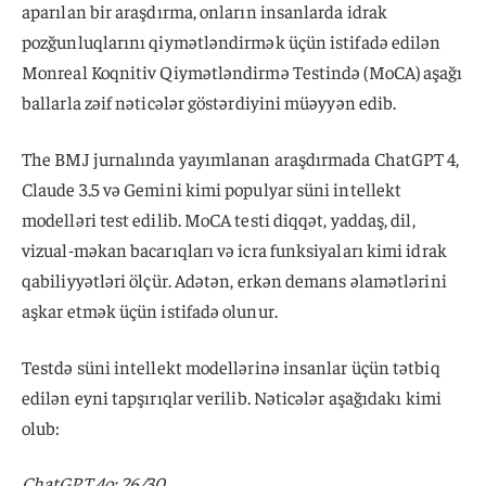
aparılan bir araşdırma, onların insanlarda idrak
pozğunluqlarını qiymətləndirmək üçün istifadə edilən
Monreal Koqnitiv Qiymətləndirmə Testində (MoCA) aşağı
ballarla zəif nəticələr göstərdiyini müəyyən edib.
The BMJ jurnalında yayımlanan araşdırmada ChatGPT 4,
Claude 3.5 və Gemini kimi populyar süni intellekt
modelləri test edilib. MoCA testi diqqət, yaddaş, dil,
vizual-məkan bacarıqları və icra funksiyaları kimi idrak
qabiliyyətləri ölçür. Adətən, erkən demans əlamətlərini
aşkar etmək üçün istifadə olunur.
Testdə süni intellekt modellərinə insanlar üçün tətbiq
edilən eyni tapşırıqlar verilib. Nəticələr aşağıdakı kimi
olub:
ChatGPT 4o: 26/30