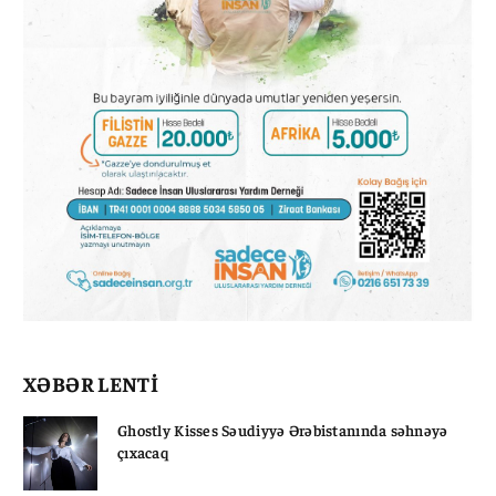
XƏBƏR LENTİ
Ghostly Kisses Səudiyyə Ərəbistanında səhnəyə
çıxacaq