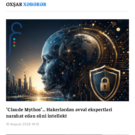
OXŞAR
XƏBƏRƏR
"Claude Mythos"... Hakerlərdən əvvəl ekspertləri
narahat edən süni intellekt
10 Avqust 2026 14:15