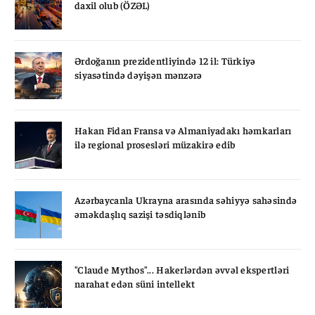
daxil olub (ÖZƏL)
Ərdoğanın prezidentliyində 12 il: Türkiyə
siyasətində dəyişən mənzərə
Hakan Fidan Fransa və Almaniyadakı həmkarları
ilə regional prosesləri müzakirə edib
Azərbaycanla Ukrayna arasında səhiyyə sahəsində
əməkdaşlıq sazişi təsdiqlənib
"Claude Mythos"... Hakerlərdən əvvəl ekspertləri
narahat edən süni intellekt