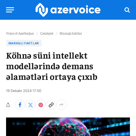
Voice of Azerbaijan
/
Cəmiyyət
/
Maraqlı faktlar
MARAQLI FAKTLAR
Köhnə süni intellekt
modellərində demans
əlamətləri ortaya çıxıb
19 Dekabr 2024 17:00