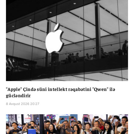
"Apple" Çində süni intellekt rəqabətini "Qwen" ilə
gücləndirir
8 Avqust 2026 20:27