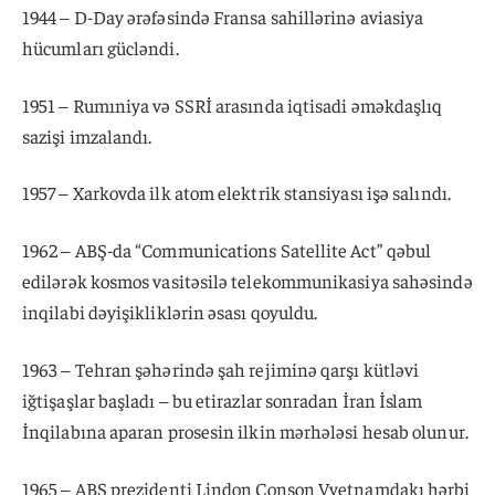
1944 – D-Day ərəfəsində Fransa sahillərinə aviasiya
hücumları gücləndi.
1951 – Rumıniya və SSRİ arasında iqtisadi əməkdaşlıq
sazişi imzalandı.
1957 – Xarkovda ilk atom elektrik stansiyası işə salındı.
1962 – ABŞ-da “Communications Satellite Act” qəbul
edilərək kosmos vasitəsilə telekommunikasiya sahəsində
inqilabi dəyişikliklərin əsası qoyuldu.
1963 – Tehran şəhərində şah rejiminə qarşı kütləvi
iğtişaşlar başladı – bu etirazlar sonradan İran İslam
İnqilabına aparan prosesin ilkin mərhələsi hesab olunur.
1965 – ABŞ prezidenti Lindon Conson Vyetnamdakı hərbi