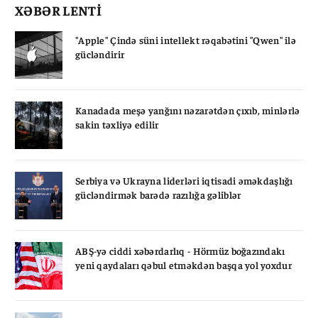
XƏBƏR LENTİ
"Apple" Çində süni intellekt rəqabətini "Qwen" ilə
gücləndirir
Kanadada meşə yanğını nəzarətdən çıxıb, minlərlə
sakin təxliyə edilir
Serbiya və Ukrayna liderləri iqtisadi əməkdaşlığı
gücləndirmək barədə razılığa gəliblər
ABŞ-yə ciddi xəbərdarlıq - Hörmüz boğazındakı
yeni qaydaları qəbul etməkdən başqa yol yoxdur