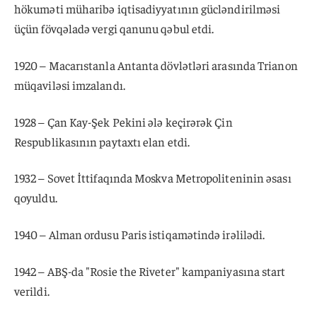
hökuməti müharibə iqtisadiyyatının gücləndirilməsi
üçün fövqəladə vergi qanunu qəbul etdi.
1920 – Macarıstanla Antanta dövlətləri arasında Trianon
müqaviləsi imzalandı.
1928 – Çan Kay-Şek Pekini ələ keçirərək Çin
Respublikasının paytaxtı elan etdi.
1932 – Sovet İttifaqında Moskva Metropoliteninin əsası
qoyuldu.
1940 – Alman ordusu Paris istiqamətində irəlilədi.
1942 – ABŞ-da "Rosie the Riveter" kampaniyasına start
verildi.