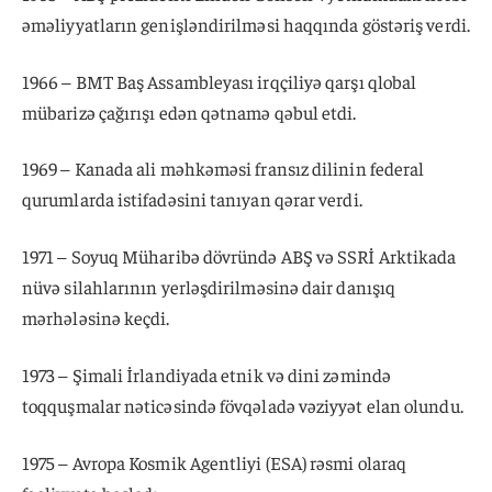
əməliyyatların genişləndirilməsi haqqında göstəriş verdi.
1966 – BMT Baş Assambleyası irqçiliyə qarşı qlobal
mübarizə çağırışı edən qətnamə qəbul etdi.
1969 – Kanada ali məhkəməsi fransız dilinin federal
qurumlarda istifadəsini tanıyan qərar verdi.
1971 – Soyuq Müharibə dövründə ABŞ və SSRİ Arktikada
nüvə silahlarının yerləşdirilməsinə dair danışıq
mərhələsinə keçdi.
1973 – Şimali İrlandiyada etnik və dini zəmində
toqquşmalar nəticəsində fövqəladə vəziyyət elan olundu.
1975 – Avropa Kosmik Agentliyi (ESA) rəsmi olaraq