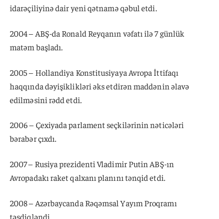
idarəçiliyinə dair yeni qətnamə qəbul etdi.
2004 – ABŞ-da Ronald Reyqanın vəfatı ilə 7 günlük
matəm başladı.
2005 – Hollandiya Konstitusiyaya Avropa İttifaqı
haqqında dəyişiklikləri əks etdirən maddənin əlavə
edilməsini rədd etdi.
2006 – Çexiyada parlament seçkilərinin nəticələri
bərabər çıxdı.
2007 – Rusiya prezidenti Vladimir Putin ABŞ-ın
Avropadakı raket qalxanı planını tənqid etdi.
2008 – Azərbaycanda Rəqəmsal Yayım Proqramı
təsdiqləndi.