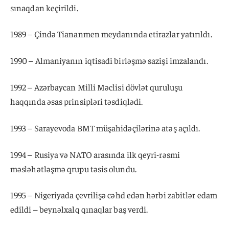
sınaqdan keçirildi.
1989 – Çində Tiananmen meydanında etirazlar yatırıldı.
1990 – Almaniyanın iqtisadi birləşmə sazişi imzalandı.
1992 – Azərbaycan Milli Məclisi dövlət quruluşu
haqqında əsas prinsipləri təsdiqlədi.
1993 – Sarayevoda BMT müşahidəçilərinə atəş açıldı.
1994 – Rusiya və NATO arasında ilk qeyri-rəsmi
məsləhətləşmə qrupu təsis olundu.
1995 – Nigeriyada çevrilişə cəhd edən hərbi zabitlər edam
edildi – beynəlxalq qınaqlar baş verdi.