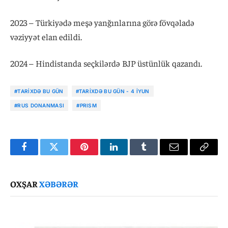
2023 – Türkiyədə meşə yanğınlarına görə fövqəladə
vəziyyət elan edildi.
2024 – Hindistanda seçkilərdə BJP üstünlük qazandı.
#TARIXDƏ BU GÜN
#TARIXDƏ BU GÜN - 4 İYUN
#RUS DONANMASI
#PRISM
Facebook
Twitter
Pinterest
LinkedIn
Tumblr
Email
Copy
Link
OXŞAR
XƏBƏRƏR