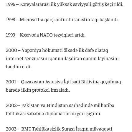
1996 – Koreyalararası ilk yüksək səviyyəli görüş keçirildi.
1998 – Microsoft-a qarşı antiinhisar istintaqı başlandı.
1999 – Kosovoda NATO təzyiqləri artdı.
2000 – Yaponiya hökuməti ölkədə ilk dəfə olaraq
internet senzurasını qanuniləşdirən qanun layihəsini
təqdim etdi.
2001 – Qazaxıstan Avrasiya İqtisadi Birliyinə qoşulmaq
barədə ilkin protokol imzaladı.
2002 – Pakistan və Hindistan sərhədində müharibə
təhlükəsi səbəbilə diplomatlarını geri çağırdı.
2003 – BMT Təhlükəsizlik Şurası İraqın müvəqqəti