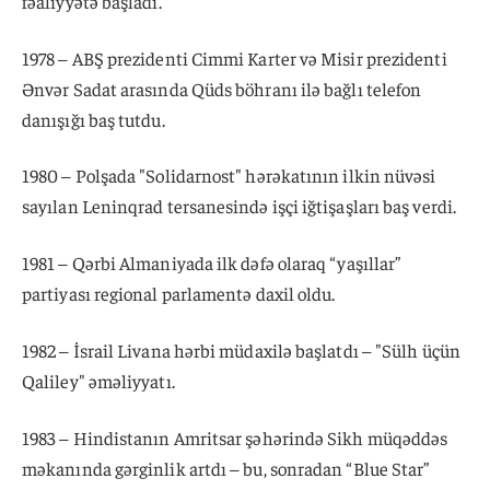
fəaliyyətə başladı.
1978 – ABŞ prezidenti Cimmi Karter və Misir prezidenti
Ənvər Sadat arasında Qüds böhranı ilə bağlı telefon
danışığı baş tutdu.
1980 – Polşada "Solidarnost" hərəkatının ilkin nüvəsi
sayılan Leninqrad tersanesində işçi iğtişaşları baş verdi.
1981 – Qərbi Almaniyada ilk dəfə olaraq “yaşıllar”
partiyası regional parlamentə daxil oldu.
1982 – İsrail Livana hərbi müdaxilə başlatdı – "Sülh üçün
Qaliley" əməliyyatı.
1983 – Hindistanın Amritsar şəhərində Sikh müqəddəs
məkanında gərginlik artdı – bu, sonradan “Blue Star”