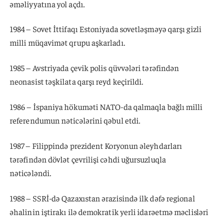
əməliyyatına yol açdı.
1984 – Sovet İttifaqı Estoniyada sovetləşməyə qarşı gizli
milli müqavimət qrupu aşkarladı.
1985 – Avstriyada çevik polis qüvvələri tərəfindən
neonasist təşkilata qarşı reyd keçirildi.
1986 – İspaniya hökuməti NATO-da qalmaqla bağlı milli
referendumun nəticələrini qəbul etdi.
1987 – Filippində prezident Koryonun əleyhdarları
tərəfindən dövlət çevrilişi cəhdi uğursuzluqla
nəticələndi.
1988 – SSRİ-də Qazaxıstan ərazisində ilk dəfə regional
əhalinin iştirakı ilə demokratik yerli idarəetmə məclisləri