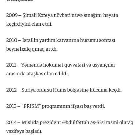
2009 – Şimali Koreya növbəti nüvə sınağını həyata
keçirdiyini elan etdi.
2010 – İsrailin yardım karvanına hücumu sonrası
beynəlxalq qınaq artdı.
2011 – Yəməndə hökumət qüvvələri və üsyançılar
arasında atəşkəs elan edildi.
2012 – Suriya ordusu Hums bölgəsinə hücuma keçdi.
2013 – “PRISM” proqramının ifşası baş verdi.
2014 – Misirdə prezident Əbdülfəttah əs-Sisi rəsmi olaraq
vəzifəyə başladı.