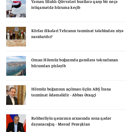
Yəmən Silahlı Qüvvələri husilərə qarşı bir neçə
istiqamətdə hücuma keçib
Körfəz ölkələri Tehranın təzminat tələbindən niyə
narahatdır?
Oman Hörmüz boğazında gəmilərə təkrarlanan
hücumları pisləyib
Hörmüz boğazının açılması üçün ABŞ İrana
təzminat ödəməlidir - Abbas Əraqçi
Rəhbərliyin qərarının arxasında sona qədər
dayanacağıq - Məsud Pezeşkian