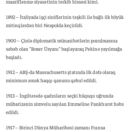
maariflənmə siyasətinin tərkib hissəsi kimi.
1892 – İtaliyada işçi siniflərinin təşkili ilə bağlı ilk böyük
mitinqlərdən biri Neapolda keçirildi.
1900 – Çinlə diplomatik münasibətlərin pozulmasına
səbəb olan "Boxer Üsyanı" başlayaraq Pekinə yayılmağa
başladı.
1912 – ABŞ-da Massachusetts ştatında ilk dəfə olaraq
minimum əmək haqqı qanunu qəbul edildi.
1913 – İngiltərədə qadınların seçki hüququ uğrunda
mübarizənin simvolu sayılan Emmeline Pankhurst həbs
edildi.
1917 – Birinci Dünya Müharibəsi zamanı Fransa