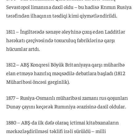
Sevastopol limanına daxil oldu – bu hadisə Krımın Rusiya
tərəfindən ilhaqının təsdiqi kimi qiymətləndirildi.
1811 – İngiltərədə sənaye əleyhinə çıxış edən Ladditlər
hərəkatı çərçivəsində toxuculuq fabriklərinə qarşı
hücumlar artdı.
1812 – ABŞ Konqresi Böyük Britaniyaya qarşı müharibə
elan etməyə hazırlıq məqsədilə debatlara başladı (1812
Müharibəsi öncəsi gərginlik).
1877 – Rusiya-Osmanlı müharibəsi zamanı rus qoşunları
Dunay çayını keçərək Rumıniya ərazisinə daxil oldular.
1880 – ABŞ-da ilk dəfə olaraq ictimai kitabxanaların
mərkəzləşdirilməsi təklifi irəli sürüldü – milli