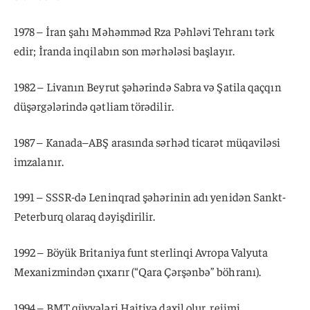
1978 – İran şahı Məhəmməd Rza Pəhləvi Tehranı tərk
edir; İranda inqilabın son mərhələsi başlayır.
1982 – Livanın Beyrut şəhərində Sabra və Şatila qaçqın
düşərgələrində qətliam törədilir.
1987 – Kanada–ABŞ arasında sərhəd ticarət müqaviləsi
imzalanır.
1991 – SSSR-də Leninqrad şəhərinin adı yenidən Sankt-
Peterburq olaraq dəyişdirilir.
1992 – Böyük Britaniya funt sterlinqi Avropa Valyuta
Mexanizmindən çıxarır (“Qara Çərşənbə” böhranı).
1994 – BMT qüvvələri Haitiyə daxil olur, rejimi