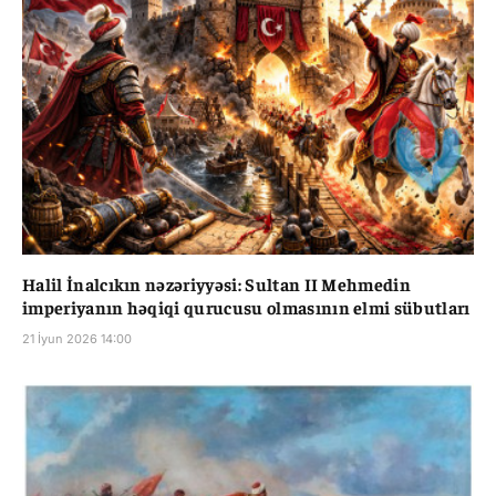
Halil İnalcıkın nəzəriyyəsi: Sultan II Mehmedin
imperiyanın həqiqi qurucusu olmasının elmi sübutları
21 İyun 2026 14:00