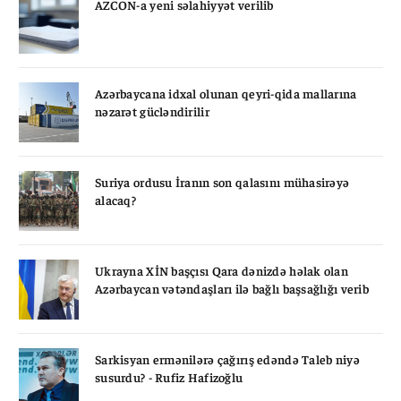
AZCON-a yeni səlahiyyət verilib
Azərbaycana idxal olunan qeyri-qida mallarına
nəzarət gücləndirilir
Suriya ordusu İranın son qalasını mühasirəyə
alacaq?
Ukrayna XİN başçısı Qara dənizdə həlak olan
Azərbaycan vətəndaşları ilə bağlı başsağlığı verib
Sarkisyan ermənilərə çağırış edəndə Taleb niyə
susurdu? - Rufiz Hafizoğlu