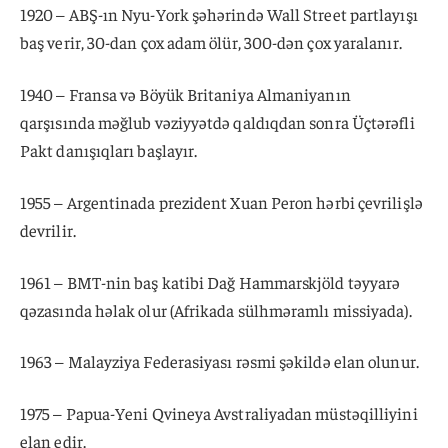
1920 – ABŞ-ın Nyu-York şəhərində Wall Street partlayışı
baş verir, 30-dan çox adam ölür, 300-dən çox yaralanır.
1940 – Fransa və Böyük Britaniya Almaniyanın
qarşısında məğlub vəziyyətdə qaldıqdan sonra Üçtərəfli
Pakt danışıqları başlayır.
1955 – Argentinada prezident Xuan Peron hərbi çevrilişlə
devrilir.
1961 – BMT-nin baş katibi Dağ Hammarskjöld təyyarə
qəzasında həlak olur (Afrikada sülhməramlı missiyada).
1963 – Malayziya Federasiyası rəsmi şəkildə elan olunur.
1975 – Papua-Yeni Qvineya Avstraliyadan müstəqilliyini
elan edir.