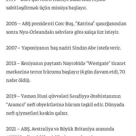
sabitləşdirmək üçün missiya başlayır.
2005 – ABŞ prezidenti Corc Buş, “Katrina” qasırğasından
sonra Nyu-Orleandakı səhvlərə görə xalqa üzr istəyir.
2007 – Yaponiyanın baş naziri Sindzo Abe istefa verir.
2013 – Keniyanın paytaxtı Nayrobidə “Westgate” ticarət
mərkəzinə terror hücumu başlayır (4 gün davam etdi, 70
nəfər öldü).
2019 – Yəmən Husi qüvvələri Səudiyyə Ərəbistanının
“Aramco” neft obyektlərinə hücum təşkil edir. Dünyada
neft qiymətləri kəskin qalxır.
2021 – ABŞ, Avstraliya və Böyük Britaniya arasında