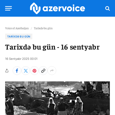
Voice of Azerbaijan
/
Tarixdə bu gün
TARIXDƏ BU GÜN
Tarixdə bu gün - 16 sentyabr
16 Sentyabr 2025 00:01