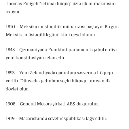
Thomas Freigeh “ictimai hüquq” üzrə ilk mühazirəsini
oxuyur.
1810 – Meksika müstəqillik mübarizəsi başlayır. Bu gün
Meksika müstəqillik günü kimi qeyd olunur.
1848 – Qermaniyada Frankfurt parlamenti qəbul etdiyi
yeni konstitusiyanı elan edir.
1893 – Yeni Zelandiyada qadınlara səsvermə hüququ
verilir. Dünyada qadınlara seçki hüququ tanıyan ilk
dövlət olur.
1908 – General Motors şirkəti ABŞ-da qurulur.
1919 – Macarıstanda sovet respublikası ləğv edilir.