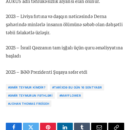
AUKUS adlı təhlükəsizlik alyansı elan olunur.
2023 – Liviya fırtına və daşqın nəticəsində Derna
şəhərində minlərlə insanın ölümünə səbəb olan dəhşətli
təbii fəlakətlə üzləşir.
2025 – İsrail Qəzzanın tam işğalı üçün quru əməliyyatına
başladı
2025 – BƏƏ Prezidenti Şuşaya səfər etdi
#ƏMIR TEYMUR KIMDIR?
#TARIXDƏ BU GÜN 16 SENTYABR
#ƏMIR TEYMURUN FƏTHLƏRI
#MAYFLOWER
#JOHAN THOMAS FREIGEH