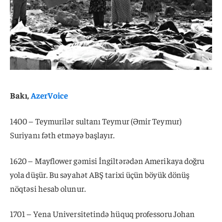
Bakı,
AzerVoice
1400 – Teymurilər sultanı Teymur (Əmir Teymur)
Suriyanı fəth etməyə başlayır.
1620 – Mayflower gəmisi İngiltərədən Amerikaya doğru
yola düşür. Bu səyahət ABŞ tarixi üçün böyük dönüş
nöqtəsi hesab olunur.
1701 – Yena Universitetində hüquq professoru Johan