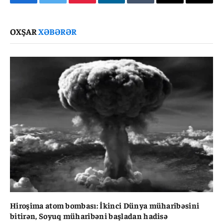
Facebook
Twitter
Pinterest
LinkedIn
Tumblr
Email
Copy
Link
OXŞAR
XƏBƏRƏR
Hiroşima atom bombası: İkinci Dünya müharibəsini
bitirən, Soyuq müharibəni başladan hadisə