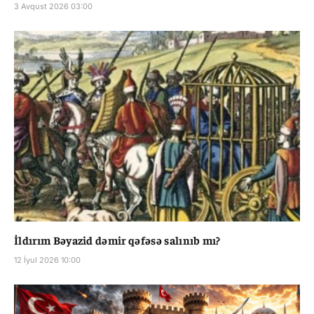
3 Avqust 2026 03:00
İldırım Bəyazid dəmir qəfəsə salınıb mı?
12 İyul 2026 10:00