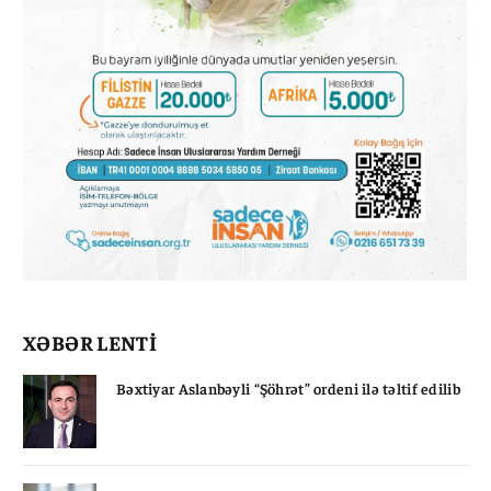
XƏBƏR LENTİ
Bəxtiyar Aslanbəyli “Şöhrət” ordeni ilə təltif edilib