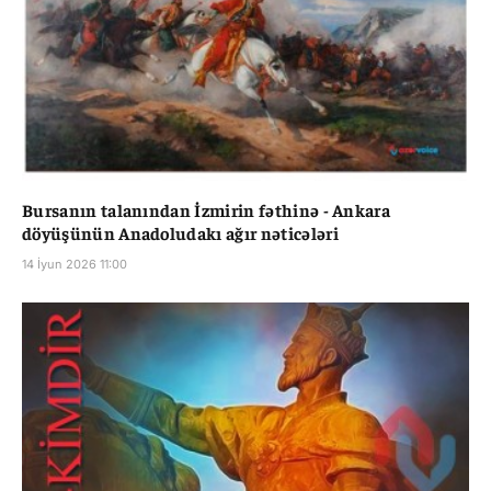
Bursanın talanından İzmirin fəthinə - Ankara
döyüşünün Anadoludakı ağır nəticələri
14 İyun 2026 11:00