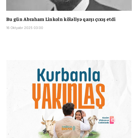
Bu gün Abraham Linkoln köləliyə qarşı çıxış etdi
16 Oktyabr 2025 03:00