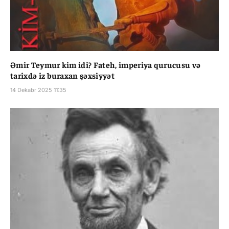
Əmir Teymur kim idi? Fateh, imperiya qurucusu və
tarixdə iz buraxan şəxsiyyət
14 Dekabr 2025 11:35