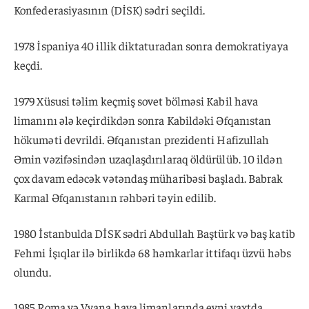
Konfederasiyasının (DİSK) sədri seçildi.
1978 İspaniya 40 illik diktaturadan sonra demokratiyaya
keçdi.
1979 Xüsusi təlim keçmiş sovet bölməsi Kabil hava
limanını ələ keçirdikdən sonra Kabildəki Əfqanıstan
hökuməti devrildi. Əfqanıstan prezidenti Hafizullah
Əmin vəzifəsindən uzaqlaşdırılaraq öldürülüb. 10 ildən
çox davam edəcək vətəndaş müharibəsi başladı. Babrak
Karmal Əfqanıstanın rəhbəri təyin edilib.
1980 İstanbulda DİSK sədri Abdullah Baştürk və baş katib
Fehmi İşıqlar ilə birlikdə 68 həmkarlar ittifaqı üzvü həbs
olundu.
1985 Roma və Vyana hava limanlarında eyni vaxtda