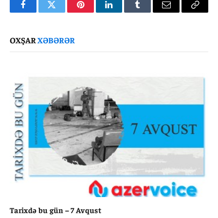
Facebook
Twitter
Pinterest
LinkedIn
Tumblr
Email
Copy
Link
OXŞAR
XƏBƏRƏR
Tarixdə bu gün – 7 Avqust