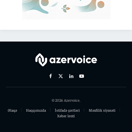
Facebook
X
Linkedin
Youtube
(Twitter)
© 2026 Azervoice.
Əlaqə
Haqqımızda
İstifadə şərtləri
Məxfilik siyasəti
Xəbər lenti