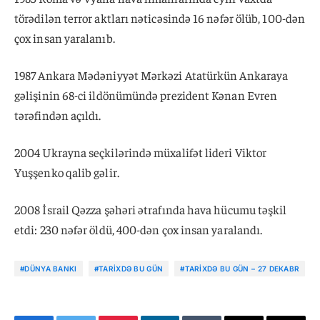
törədilən terror aktları nəticəsində 16 nəfər ölüb, 100-dən
çox insan yaralanıb.
1987 Ankara Mədəniyyət Mərkəzi Atatürkün Ankaraya
gəlişinin 68-ci ildönümündə prezident Kənan Evren
tərəfindən açıldı.
2004 Ukrayna seçkilərində müxalifət lideri Viktor
Yuşşenko qalib gəlir.
2008 İsrail Qəzza şəhəri ətrafında hava hücumu təşkil
etdi: 230 nəfər öldü, 400-dən çox insan yaralandı.
#DÜNYA BANKI
#TARIXDƏ BU GÜN
#TARIXDƏ BU GÜN – 27 DEKABR