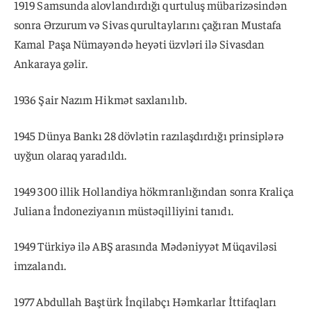
1919 Samsunda alovlandırdığı qurtuluş mübarizəsindən
sonra Ərzurum və Sivas qurultaylarını çağıran Mustafa
Kamal Paşa Nümayəndə heyəti üzvləri ilə Sivasdan
Ankaraya gəlir.
1936 Şair Nazım Hikmət saxlanılıb.
1945 Dünya Bankı 28 dövlətin razılaşdırdığı prinsiplərə
uyğun olaraq yaradıldı.
1949 300 illik Hollandiya hökmranlığından sonra Kraliça
Juliana İndoneziyanın müstəqilliyini tanıdı.
1949 Türkiyə ilə ABŞ arasında Mədəniyyət Müqaviləsi
imzalandı.
1977 Abdullah Baştürk İnqilabçı Həmkarlar İttifaqları