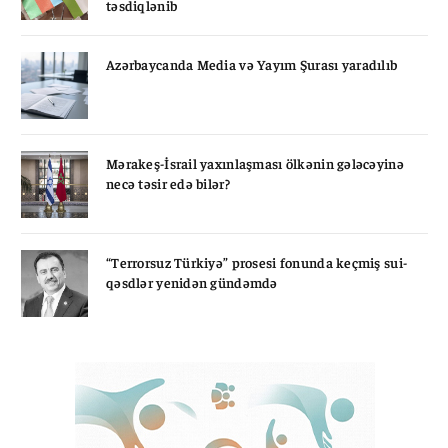
təsdiqlənib
Azərbaycanda Media və Yayım Şurası yaradılıb
Mərakeş-İsrail yaxınlaşması ölkənin gələcəyinə
necə təsir edə bilər?
“Terrorsuz Türkiyə” prosesi fonunda keçmiş sui-
qəsdlər yenidən gündəmdə