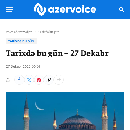
Voice of Azerbaijan
/
Tarixdə bu gün
TARIXDƏ BU GÜN
Tarixdə bu gün – 27 Dekabr
27 Dekabr 2025 00:01