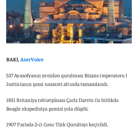
BAKI,
AzerVoice
537 Ayasofyanın yenidən qurulması Bizans imperatoru I
Justinianın şəxsi nəzarəti altında tamamlandı.
1831 Britaniya təbiətşünası Çarlz Darvin ilə birlikdə
Beagle ekspedisiya gəmisi yola düşdü.
1907 Parisdə 2-ci Gənc Türk Qurultayı keçirildi.