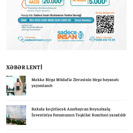
XƏBƏR LENTİ
Məkkə Birgə Müdafiə Zirvəsinin birgə bəyanatı
yayımlanıb
Bakıda keçiriləcək Azərbaycan Beynəlxalq
İnvestisiya Forumunun Təşkilat Komitəsi yaradılıb