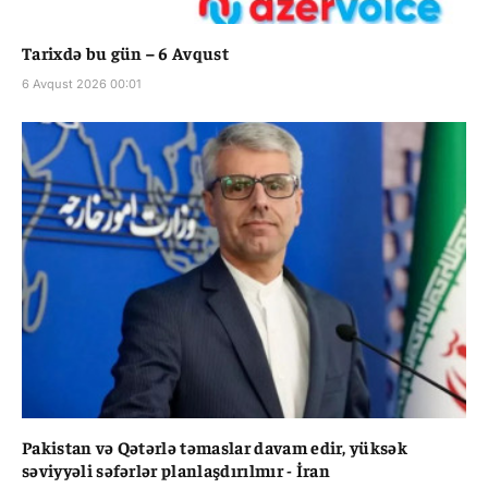
Tarixdə bu gün – 6 Avqust
6 Avqust 2026 00:01
Pakistan və Qətərlə təmaslar davam edir, yüksək
səviyyəli səfərlər planlaşdırılmır - İran