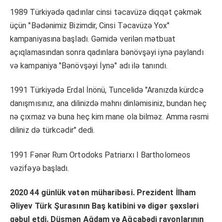
1989 Türkiyədə qadınlar cinsi təcavüzə diqqət çəkmək
üçün "Bədənimiz Bizimdir, Cinsi Təcavüzə Yox"
kampaniyasına başladı. Gəmidə verilən mətbuat
açıqlamasından sonra qadınlara bənövşəyi iynə paylandı
və kampaniya "Bənövşəyi İynə" adı ilə tanındı.
1991 Türkiyədə Erdal İnönü, Tuncelidə "Aranızda kürdcə
danışmısınız, ana dilinizdə mahnı dinləmisiniz, bundan heç
nə çıxmaz və buna heç kim mane ola bilməz. Amma rəsmi
diliniz də türkcədir" dedi.
1991 Fənər Rum Ortodoks Patriarxı I Bartholomeos
vəzifəyə başladı.
2020 44 günlük vətən müharibəsi. Prezident İlham
Əliyev Türk Şurasının Baş katibini və digər şəxsləri
qəbul etdi. Düşmən Ağdam və Ağcabədi rayonlarının