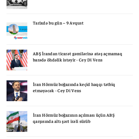
Tarixdə bu gün – 9 Avqust
ABŞ İrandan ticarət gəmilərinə atəş açmamaq
barədə öhdəlik istəyir - Cey Di Vens
İran Hörmüz boğazında keçid haqqı tətbiq
etməyəcək - Cey Di Vens
İran Hörmüz boğazının açılması üçün ABŞ
qarşısında altı şərt irəli sürüb