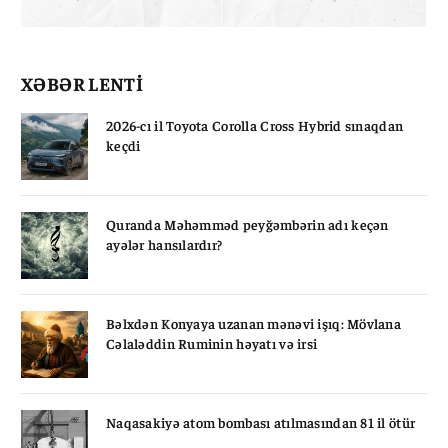
XƏBƏR LENTİ
2026-cı il Toyota Corolla Cross Hybrid sınaqdan
keçdi
Quranda Məhəmməd peyğəmbərin adı keçən
ayələr hansılardır?
Bəlxdən Konyaya uzanan mənəvi işıq: Mövlana
Cəlaləddin Ruminin həyatı və irsi
Naqasakiyə atom bombası atılmasından 81 il ötür