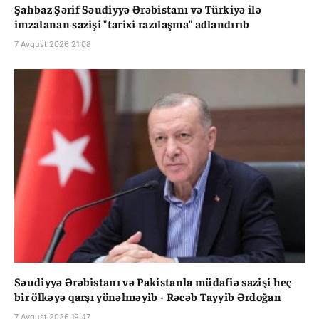
Şahbaz Şərif Səudiyyə Ərəbistanı və Türkiyə ilə
imzalanan sazişi "tarixi razılaşma" adlandırıb
7 Avqust 2026 21:08
Səudiyyə Ərəbistanı və Pakistanla müdafiə sazişi heç
bir ölkəyə qarşı yönəlməyib - Rəcəb Tayyib Ərdoğan
7 Avqust 2026 19:47