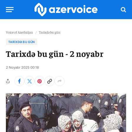
Voice of Azerbaijan
/
Tarixdə bu gün
TARIXDƏ BU GÜN
Tarixdə bu gün - 2 noyabr
2 Noyabr 2025 00:18