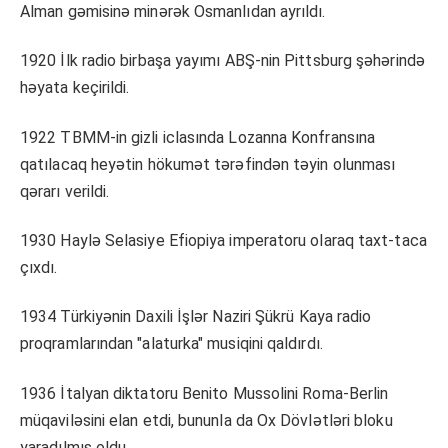
Alman gəmisinə minərək Osmanlıdan ayrıldı.
1920 İlk radio birbaşa yayımı ABŞ-nin Pittsburg şəhərində
həyata keçirildi.
1922 TBMM-in gizli iclasında Lozanna Konfransına
qatılacaq heyətin hökumət tərəfindən təyin olunması
qərarı verildi.
1930 Haylə Selasiye Efiopiya imperatoru olaraq taxt-taca
çıxdı.
1934 Türkiyənin Daxili İşlər Naziri Şükrü Kaya radio
proqramlarından "alaturka" musiqini qaldırdı.
1936 İtalyan diktatoru Benito Mussolini Roma-Berlin
müqaviləsini elan etdi, bununla da Ox Dövlətləri bloku
yaradılmış oldu.