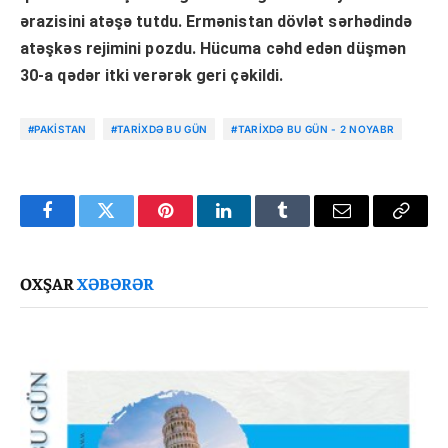
ərazisini atəşə tutdu. Ermənistan dövlət sərhədində
atəşkəs rejimini pozdu. Hücuma cəhd edən düşmən
30-a qədər itki verərək geri çəkildi.
#PAKISTAN
#TARIXDƏ BU GÜN
#TARIXDƏ BU GÜN - 2 NOYABR
Facebook
Twitter
Pinterest
LinkedIn
Tumblr
Email
Copy
Link
OXŞAR
XƏBƏRƏR