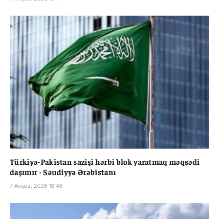
Türkiyə-Pakistan sazişi hərbi blok yaratmaq məqsədi
daşımır - Səudiyyə Ərəbistanı
7 Avqust 2026 18:46