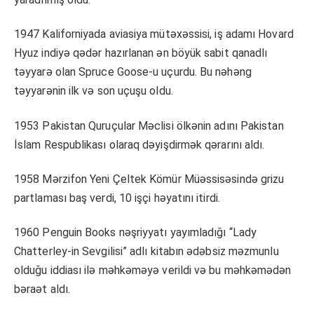
1947 Kaliforniyada aviasiya mütəxəssisi, iş adamı Hovard
Hyuz indiyə qədər hazırlanan ən böyük sabit qanadlı
təyyarə olan Spruce Goose-u uçurdu. Bu nəhəng
təyyarənin ilk və son uçuşu oldu.
1953 Pakistan Quruçular Məclisi ölkənin adını Pakistan
İslam Respublikası olaraq dəyişdirmək qərarını aldı.
1958 Mərzifon Yeni Çeltek Kömür Müəssisəsində grizu
partlaması baş verdi, 10 işçi həyatını itirdi.
1960 Penguin Books nəşriyyatı yayımladığı “Lady
Chatterley-in Sevgilisi” adlı kitabın ədəbsiz məzmunlu
olduğu iddiası ilə məhkəməyə verildi və bu məhkəmədən
bəraət aldı.