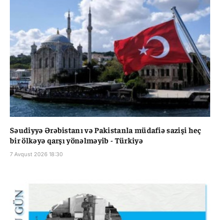
Səudiyyə Ərəbistanı və Pakistanla müdafiə sazişi heç
bir ölkəyə qarşı yönəlməyib - Türkiyə
7 Avqust 2026 18:30