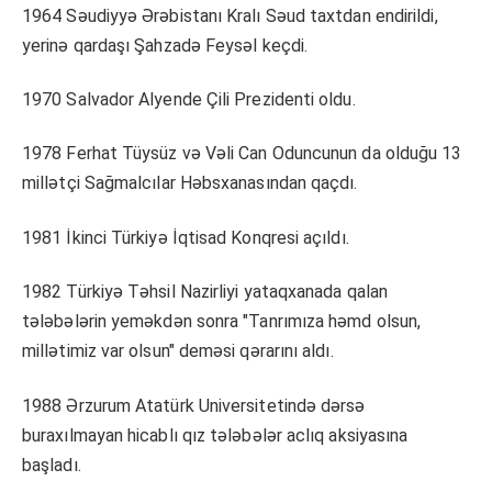
1964 Səudiyyə Ərəbistanı Kralı Səud taxtdan endirildi,
yerinə qardaşı Şahzadə Feysəl keçdi.
1970 Salvador Alyende Çili Prezidenti oldu.
1978 Ferhat Tüysüz və Vəli Can Oduncunun da olduğu 13
millətçi Sağmalcılar Həbsxanasından qaçdı.
1981 İkinci Türkiyə İqtisad Konqresi açıldı.
1982 Türkiyə Təhsil Nazirliyi yataqxanada qalan
tələbələrin yeməkdən sonra "Tanrımıza həmd olsun,
millətimiz var olsun" deməsi qərarını aldı.
1988 Ərzurum Atatürk Universitetində dərsə
buraxılmayan hicablı qız tələbələr aclıq aksiyasına
başladı.