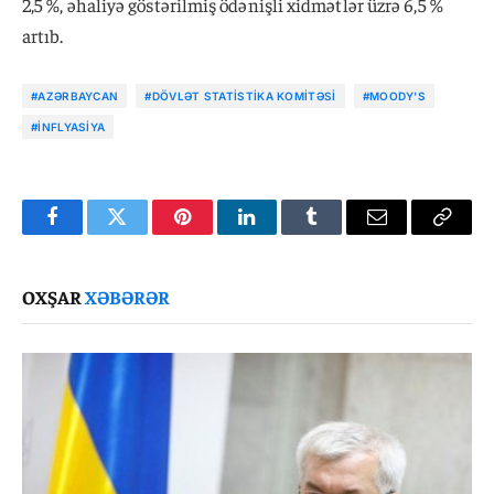
2,5 %, əhaliyə göstərilmiş ödənişli xidmətlər üzrə 6,5 %
artıb.
#AZƏRBAYCAN
#DÖVLƏT STATISTIKA KOMITƏSI
#MOODY'S
#INFLYASIYA
Facebook
Twitter
Pinterest
LinkedIn
Tumblr
Email
Copy
Link
OXŞAR
XƏBƏRƏR