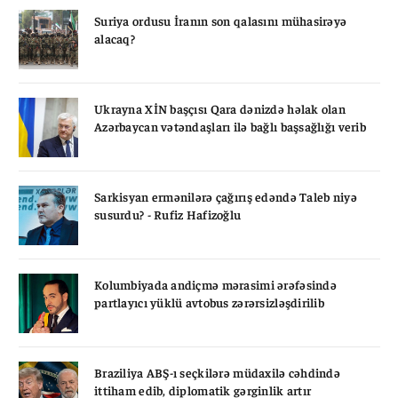
Suriya ordusu İranın son qalasını mühasirəyə
alacaq?
Ukrayna XİN başçısı Qara dənizdə həlak olan
Azərbaycan vətəndaşları ilə bağlı başsağlığı verib
Sarkisyan ermənilərə çağırış edəndə Taleb niyə
susurdu? - Rufiz Hafizoğlu
Kolumbiyada andiçmə mərasimi ərəfəsində
partlayıcı yüklü avtobus zərərsizləşdirilib
Braziliya ABŞ-ı seçkilərə müdaxilə cəhdində
ittiham edib, diplomatik gərginlik artır