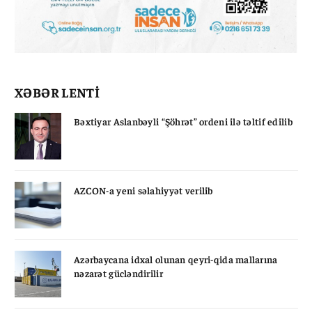
XƏBƏR LENTİ
Bəxtiyar Aslanbəyli “Şöhrət” ordeni ilə təltif edilib
AZCON-a yeni səlahiyyət verilib
Azərbaycana idxal olunan qeyri-qida mallarına
nəzarət gücləndirilir