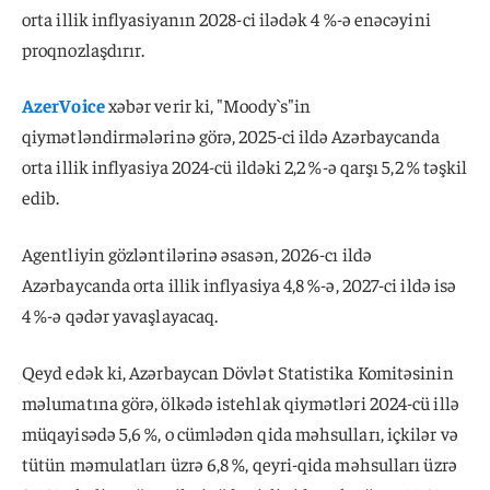
orta illik inflyasiyanın 2028-ci ilədək 4 %-ə enəcəyini
proqnozlaşdırır.
AzerVoice
xəbər verir ki, "Moody`s"in
qiymətləndirmələrinə görə, 2025-ci ildə Azərbaycanda
orta illik inflyasiya 2024-cü ildəki 2,2 %-ə qarşı 5,2 % təşkil
edib.
Agentliyin gözləntilərinə əsasən, 2026-cı ildə
Azərbaycanda orta illik inflyasiya 4,8 %-ə, 2027-ci ildə isə
4 %-ə qədər yavaşlayacaq.
Qeyd edək ki, Azərbaycan Dövlət Statistika Komitəsinin
məlumatına görə, ölkədə istehlak qiymətləri 2024-cü illə
müqayisədə 5,6 %, o cümlədən qida məhsulları, içkilər və
tütün məmulatları üzrə 6,8 %, qeyri-qida məhsulları üzrə