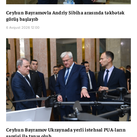
Ceyhun Bayramovla Andriy Sibiha arasında təkbətək
görüş başlayıb
6 Avqust 2026 12:00
Ceyhun Bayramov Ukraynada yerli istehsal PUA-ların
sərgisi ilə tanış olub