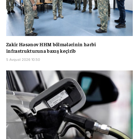
Zakir Həsənov HHM bölmələrinin hərbi
infrastrukturuna baxış keçirib
5 Avqust 2026 10:50