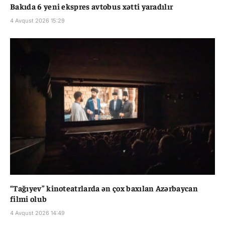
Bakıda 6 yeni ekspres avtobus xətti yaradılır
4 Avqust 2026 15:29
“Tağıyev” kinoteatrlarda ən çox baxılan Azərbaycan
filmi olub
4 Avqust 2026 14:49