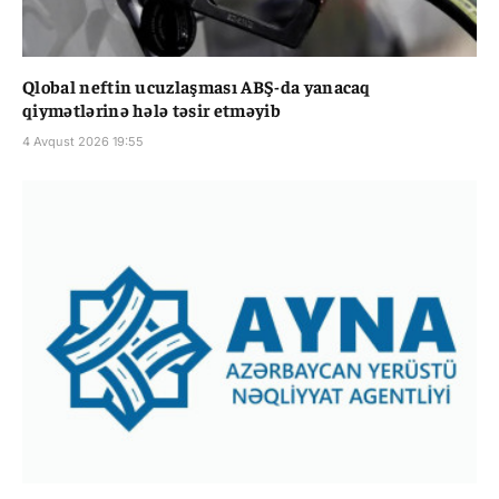
Qlobal neftin ucuzlaşması ABŞ-da yanacaq
qiymətlərinə hələ təsir etməyib
4 Avqust 2026 19:55