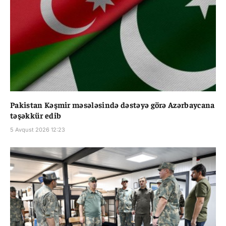
Pakistan Kəşmir məsələsində dəstəyə görə Azərbaycana
təşəkkür edib
5 Avqust 2026 12:23