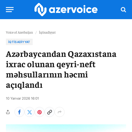
Voice of Azerbaijan
/
İqtisadiyyat
İQTISADIYYAT
Azərbaycandan Qazaxıstana
ixrac olunan qeyri-neft
məhsullarının həcmi
açıqlandı
10 Yanvar 2026 16:01