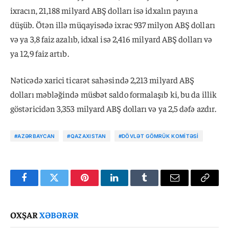
ixracın, 21,188 milyard ABŞ dolları isə idxalın payına
düşüb. Ötən illə müqayisədə ixrac 937 milyon ABŞ dolları
və ya 3,8 faiz azalıb, idxal isə 2,416 milyard ABŞ dolları və
ya 12,9 faiz artıb.
Nəticədə xarici ticarət sahəsində 2,213 milyard ABŞ
dolları məbləğində müsbət saldo formalaşıb ki, bu da illik
göstəricidən 3,353 milyard ABŞ dolları və ya 2,5 dəfə azdır.
#AZƏRBAYCAN
#QAZAXISTAN
#DÖVLƏT GÖMRÜK KOMITƏSI
Facebook
Twitter
Pinterest
LinkedIn
Tumblr
Email
Copy
Link
OXŞAR
XƏBƏRƏR