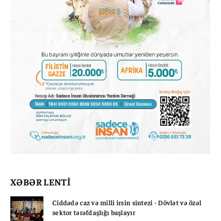
XƏBƏR LENTİ
Ciddədə caz və milli irsin sintezi - Dövlət və özəl
sektor tərəfdaşlığı başlayır