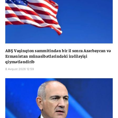
ABŞ Vaşinqton sammitindən bir il sonra Azərbaycan və
Ermənistan münasibətlərindəki irəliləyişi
qiymətləndirib
8 Avqust 2026 12:59