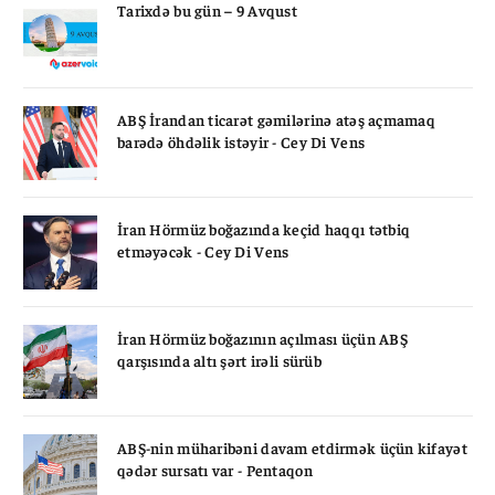
Tarixdə bu gün – 9 Avqust
ABŞ İrandan ticarət gəmilərinə atəş açmamaq
barədə öhdəlik istəyir - Cey Di Vens
İran Hörmüz boğazında keçid haqqı tətbiq
etməyəcək - Cey Di Vens
İran Hörmüz boğazının açılması üçün ABŞ
qarşısında altı şərt irəli sürüb
ABŞ-nin müharibəni davam etdirmək üçün kifayət
qədər sursatı var - Pentaqon