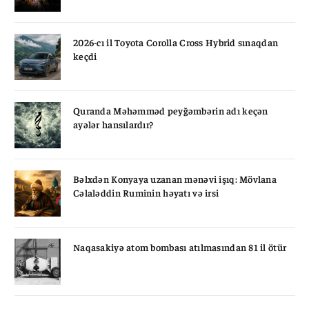
2026-cı il Toyota Corolla Cross Hybrid sınaqdan
keçdi
Quranda Məhəmməd peyğəmbərin adı keçən
ayələr hansılardır?
Bəlxdən Konyaya uzanan mənəvi işıq: Mövlana
Cəlaləddin Ruminin həyatı və irsi
Naqasakiyə atom bombası atılmasından 81 il ötür