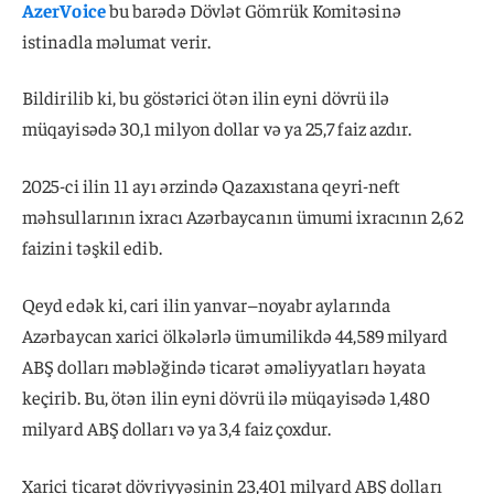
AzerVoice
bu barədə Dövlət Gömrük Komitəsinə
istinadla məlumat verir.
Bildirilib ki, bu göstərici ötən ilin eyni dövrü ilə
müqayisədə 30,1 milyon dollar və ya 25,7 faiz azdır.
2025-ci ilin 11 ayı ərzində Qazaxıstana qeyri-neft
məhsullarının ixracı Azərbaycanın ümumi ixracının 2,62
faizini təşkil edib.
Qeyd edək ki, cari ilin yanvar–noyabr aylarında
Azərbaycan xarici ölkələrlə ümumilikdə 44,589 milyard
ABŞ dolları məbləğində ticarət əməliyyatları həyata
keçirib. Bu, ötən ilin eyni dövrü ilə müqayisədə 1,480
milyard ABŞ dolları və ya 3,4 faiz çoxdur.
Xarici ticarət dövriyyəsinin 23,401 milyard ABŞ dolları