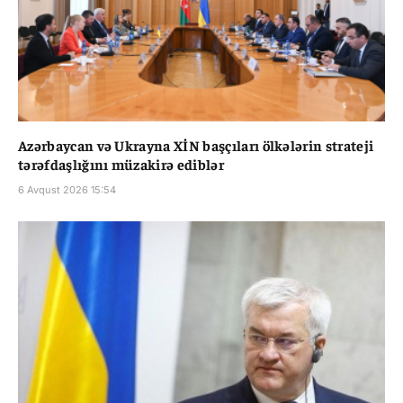
Azərbaycan və Ukrayna XİN başçıları ölkələrin strateji
tərəfdaşlığını müzakirə ediblər
6 Avqust 2026 15:54