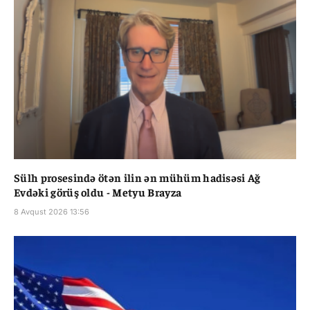
Sülh prosesində ötən ilin ən mühüm hadisəsi Ağ
Evdəki görüş oldu - Metyu Brayza
8 Avqust 2026 13:56