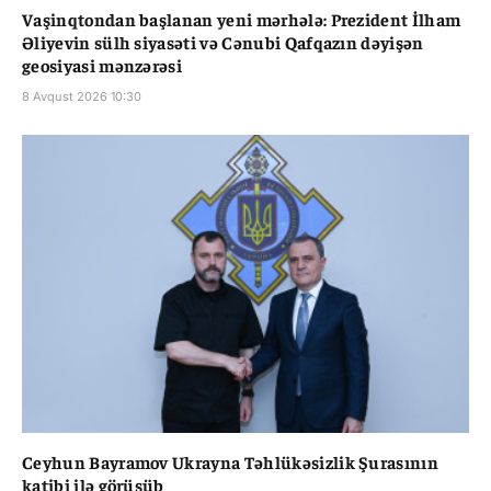
Vaşinqtondan başlanan yeni mərhələ: Prezident İlham
Əliyevin sülh siyasəti və Cənubi Qafqazın dəyişən
geosiyasi mənzərəsi
8 Avqust 2026 10:30
Ceyhun Bayramov Ukrayna Təhlükəsizlik Şurasının
katibi ilə görüşüb