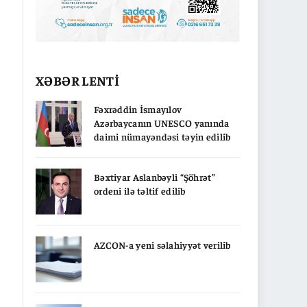
XƏBƏR LENTİ
Fəxrəddin İsmayılov
Azərbaycanın UNESCO yanında
daimi nümayəndəsi təyin edilib
Bəxtiyar Aslanbəyli “Şöhrət”
ordeni ilə təltif edilib
AZCON-a yeni səlahiyyət verilib