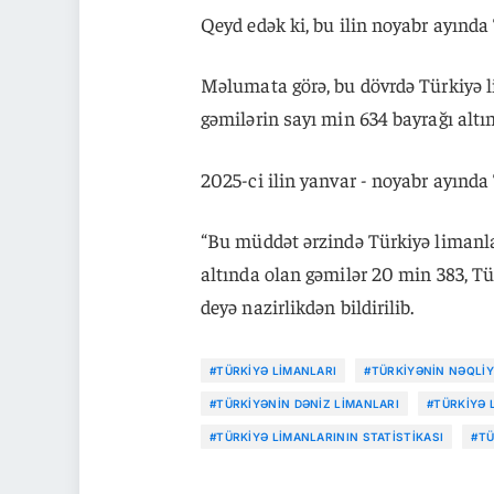
Qeyd edək ki, bu ilin noyabr ayında
Məlumata görə, bu dövrdə Türkiyə li
gəmilərin sayı min 634 bayrağı altın
2025-ci ilin yanvar - noyabr ayında
“Bu müddət ərzində Türkiyə limanlar
altında olan gəmilər 20 min 383, Tür
deyə nazirlikdən bildirilib.
#TÜRKIYƏ LIMANLARI
#TÜRKIYƏNIN NƏQLIY
#TÜRKIYƏNIN DƏNIZ LIMANLARI
#TÜRKIYƏ 
#TÜRKIYƏ LIMANLARININ STATISTIKASI
#TÜ