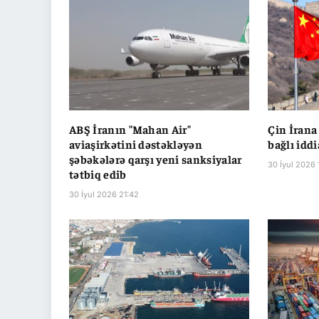
ABŞ İranın "Mahan Air"
Çin İrana
aviaşirkətini dəstəkləyən
bağlı iddi
şəbəkələrə qarşı yeni sanksiyalar
30 İyul 2026 
tətbiq edib
30 İyul 2026 21:42