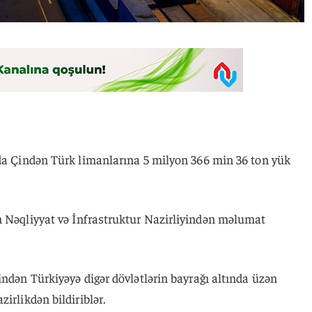
nda Çindən Türk limanlarına 5 milyon 366 min 36 ton yük
n Nəqliyyat və İnfrastruktur Nazirliyindən məlumat
indən Türkiyəyə digər dövlətlərin bayrağı altında üzən
irlikdən bildiriblər.