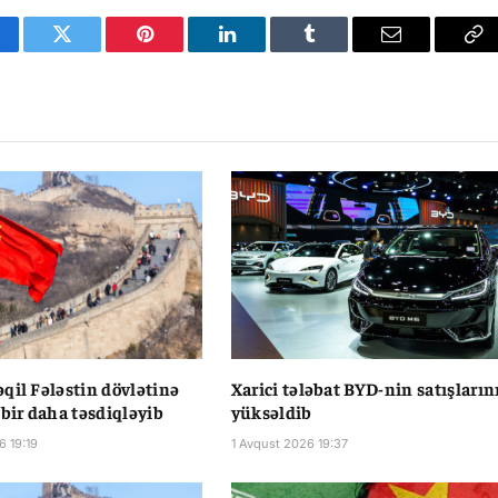
cebook
Twitter
Pinterest
LinkedIn
Tumblr
Email
Co
Li
qil Fələstin dövlətinə
Xarici tələbat BYD-nin satışların
 bir daha təsdiqləyib
yüksəldib
6 19:19
1 Avqust 2026 19:37