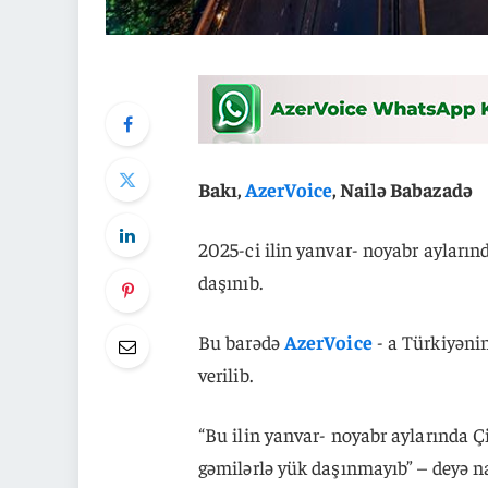
Bakı,
AzerVoice
, Nailə Babazadə
2025-ci ilin yanvar- noyabr ayları
daşınıb.
Bu barədə
AzerVoice
- a Türkiyəni
verilib.
“Bu ilin yanvar- noyabr aylarında Ç
gəmilərlə yük daşınmayıb” – deyə naz