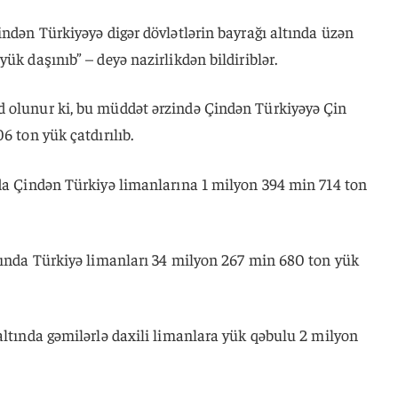
indən Türkiyəyə digər dövlətlərin bayrağı altında üzən
ük daşınıb” – deyə nazirlikdən bildiriblər.
 olunur ki, bu müddət ərzində Çindən Türkiyəyə Çin
6 ton yük çatdırılıb.
nda Çindən Türkiyə limanlarına 1 milyon 394 min 714 ton
ayında Türkiyə limanları 34 milyon 267 min 680 ton yük
altında gəmilərlə daxili limanlara yük qəbulu 2 milyon