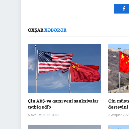
Fa
OXŞAR
XƏBƏRƏR
Çin ABŞ-yə qarşı yeni sanksiyalar
Çin müstə
tətbiq edib
dəstəyini
5 Avqust 2026 14:52
3 Avqust 202