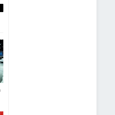
py
nk
ı