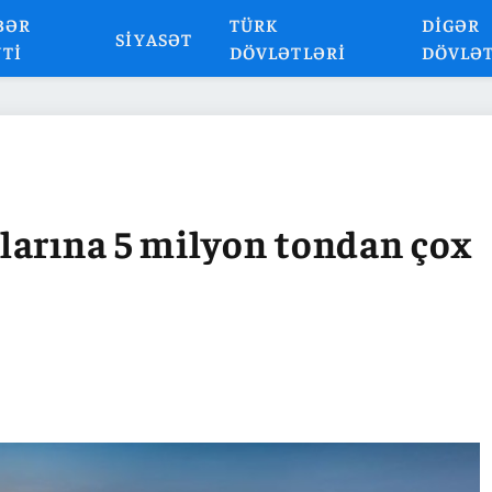
BƏR
TÜRK
DIGƏR
SIYASƏT
NTI
DÖVLƏTLƏRI
DÖVLƏ
larına 5 milyon tondan çox