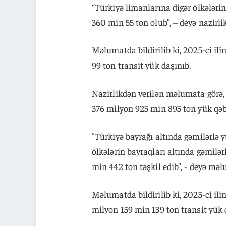
“Türkiyə limanlarına digər ölkələri
360 min 55 ton olub”, – deyə nazirlik
Məlumatda bildirilib ki, 2025-ci il
99 ton transit yük daşınıb.
Nazirlikdən verilən məlumata görə, 
376 milyon 925 min 895 ton yük qəb
"Türkiyə bayrağı altında gəmilərlə 
ölkələrin bayraqları altında gəmilə
min 442 ton təşkil edib”, - deyə məl
Məlumatda bildirilib ki, 2025-ci il
milyon 159 min 139 ton transit yük 