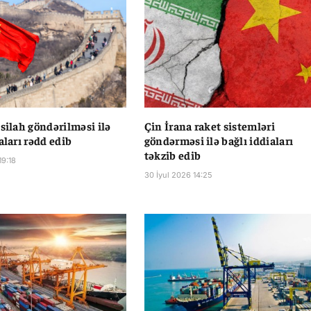
 silah göndərilməsi ilə
Çin İrana raket sistemləri
aları rədd edib
göndərməsi ilə bağlı iddiaları
təkzib edib
19:18
30 İyul 2026 14:25