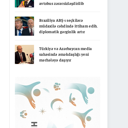
avtobus zərərsizləşdirilib
Braziliya ABŞ-ı seçkilərə
müdaxilə cəhdində ittiham edib,
diplomatik gərginlik artır
Türkiyə və Azərbaycan media
sahəsində əməkdaşlığı yeni
mərhələyə daşıyır