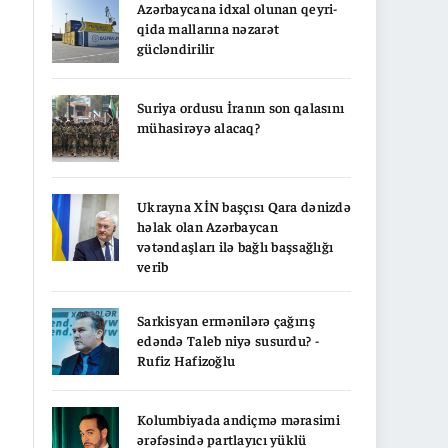
Azərbaycana idxal olunan qeyri-
qida mallarına nəzarət
gücləndirilir
Suriya ordusu İranın son qalasını
mühasirəyə alacaq?
Ukrayna XİN başçısı Qara dənizdə
həlak olan Azərbaycan
vətəndaşları ilə bağlı başsağlığı
verib
Sarkisyan ermənilərə çağırış
edəndə Taleb niyə susurdu? -
Rufiz Hafizoğlu
Kolumbiyada andiçmə mərasimi
ərəfəsində partlayıcı yüklü