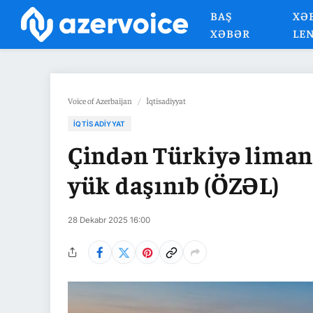
BAŞ
XƏ
XƏBƏR
LE
Voice of Azerbaijan
/
İqtisadiyyat
İQTISADIYYAT
Çindən Türkiyə liman
yük daşınıb (ÖZƏL)
28 Dekabr 2025 16:00