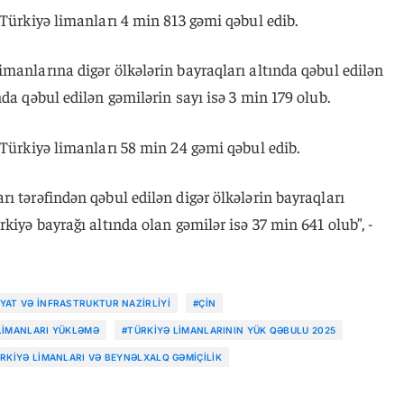
 Türkiyə limanları 4 min 813 gəmi qəbul edib.
manlarına digər ölkələrin bayraqları altında qəbul edilən
da qəbul edilən gəmilərin sayı isə 3 min 179 olub.
 Türkiyə limanları 58 min 24 gəmi qəbul edib.
ı tərəfindən qəbul edilən digər ölkələrin bayraqları
kiyə bayrağı altında olan gəmilər isə 37 min 641 olub”, -
YAT VƏ İNFRASTRUKTUR NAZIRLIYI
#ÇIN
LIMANLARI YÜKLƏMƏ
#TÜRKIYƏ LIMANLARININ YÜK QƏBULU 2025
RKIYƏ LIMANLARI VƏ BEYNƏLXALQ GƏMIÇILIK