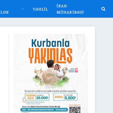
İRAN
TƏHLIL
TLƏR
MÜHARIBƏSI