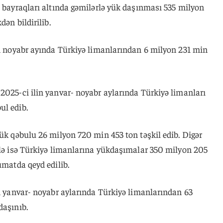
n bayraqları altında gəmilərlə yük daşınması 535 milyon
dən bildirilib.
in noyabr ayında Türkiyə limanlarından 6 milyon 231 min
2025-ci ilin yanvar- noyabr aylarında Türkiyə limanları
ul edib.
yük qəbulu 26 milyon 720 min 453 ton təşkil edib. Digər
rlə isə Türkiyə limanlarına yükdaşımalar 350 milyon 205
umatda qeyd edilib.
in yanvar- noyabr aylarında Türkiyə limanlarından 63
daşınıb.