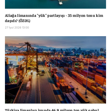
Aliağa limanında "yük" partlayışı - 35 milyon tonu kim
daşıdı? (ÖZƏL)
27 İyul 2026 13:00
Türkiyə limanları iyunda 46,9 milyon ton yük qəbul