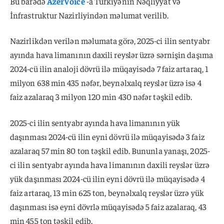
Bu barədə
AzerVoice
-a Türkiyənin Nəqliyyat və
İnfrastruktur Nazirliyindən məlumat verilib.
Nazirlikdən verilən məlumata görə, 2025-ci ilin sentyabr
ayında hava limanının daxili reyslər üzrə sərnişin daşıma
2024-cü ilin analoji dövrü ilə müqayisədə 7 faiz artaraq, 1
milyon 638 min 435 nəfər, beynəlxalq reyslər üzrə isə 4
faiz azalaraq 3 milyon 120 min 430 nəfər təşkil edib.
2025-ci ilin sentyabr ayında hava limanının yük
daşınması 2024-cü ilin eyni dövrü ilə müqayisədə 3 faiz
azalaraq 57 min 80 ton təşkil edib. Bununla yanaşı, 2025-
ci ilin sentyabr ayında hava limanının daxili reyslər üzrə
yük daşınması 2024-cü ilin eyni dövrü ilə müqayisədə 4
faiz artaraq, 13 min 625 ton, beynəlxalq reyslər üzrə yük
daşınması isə eyni dövrlə müqayisədə 5 faiz azalaraq, 43
min 455 ton təşkil edib.