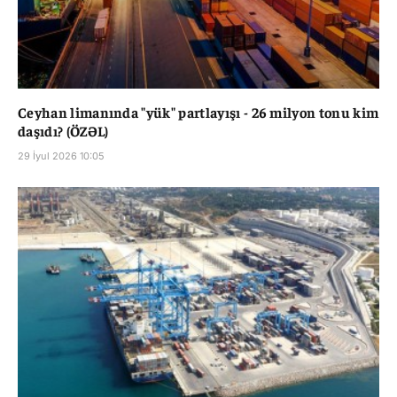
Ceyhan limanında "yük" partlayışı - 26 milyon tonu kim
daşıdı? (ÖZƏL)
29 İyul 2026 10:05