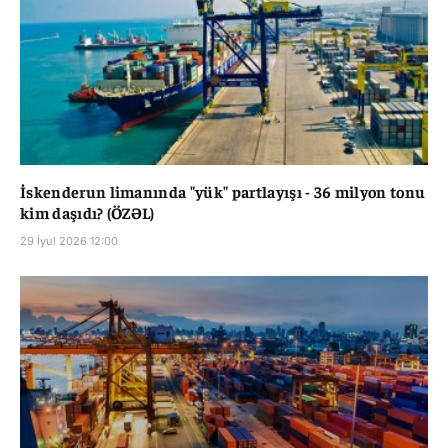
İskenderun limanında "yük" partlayışı - 36 milyon tonu
kim daşıdı? (ÖZƏL)
29 İyul 2026 12:00