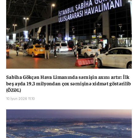
Sabiha Gökçən Hava Limanında sərnişin axını artır: İlk
beş ayda 19,3 milyondan çox sərnişinə xidmət göstərilib
(ÖZƏL)
10 İyun 2026 11:10