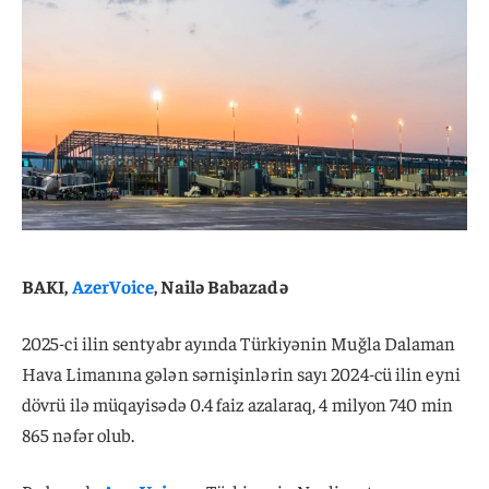
BAKI,
AzerVoice
, Nailə Babazadə
2025-ci ilin sentyabr ayında Türkiyənin Muğla Dalaman
Hava Limanına gələn sərnişinlərin sayı 2024-cü ilin eyni
dövrü ilə müqayisədə 0.4 faiz azalaraq, 4 milyon 740 min
865 nəfər olub.