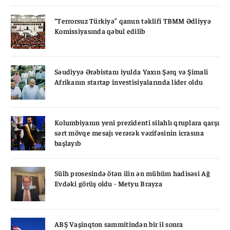
“Terrorsuz Türkiyə” qanun təklifi TBMM Ədliyyə
Komissiyasında qəbul edilib
Səudiyyə Ərəbistanı iyulda Yaxın Şərq və Şimali
Afrikanın startap investisiyalarında lider oldu
Kolumbiyanın yeni prezidenti silahlı qruplara qarşı
sərt mövqe mesajı verərək vəzifəsinin icrasına
başlayıb
Sülh prosesində ötən ilin ən mühüm hadisəsi Ağ
Evdəki görüş oldu - Metyu Brayza
ABŞ Vaşinqton sammitindən bir il sonra