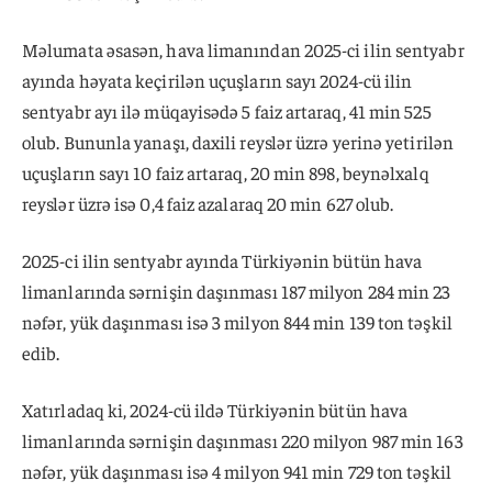
Məlumata əsasən, hava limanından 2025-ci ilin sentyabr
ayında həyata keçirilən uçuşların sayı 2024-cü ilin
sentyabr ayı ilə müqayisədə 5 faiz artaraq, 41 min 525
olub. Bununla yanaşı, daxili reyslər üzrə yerinə yetirilən
uçuşların sayı 10 faiz artaraq, 20 min 898, beynəlxalq
reyslər üzrə isə 0,4 faiz azalaraq 20 min 627 olub.
2025-ci ilin sentyabr ayında Türkiyənin bütün hava
limanlarında sərnişin daşınması 187 milyon 284 min 23
nəfər, yük daşınması isə 3 milyon 844 min 139 ton təşkil
edib.
Xatırladaq ki, 2024-cü ildə Türkiyənin bütün hava
limanlarında sərnişin daşınması 220 milyon 987 min 163
nəfər, yük daşınması isə 4 milyon 941 min 729 ton təşkil