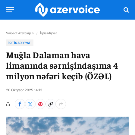
Voice of Azerbaijan
/
İqtisadiyyat
İQTISADIYYAT
Muğla Dalaman hava
limanında sərnişindaşıma 4
milyon nəfəri keçib (ÖZƏL)
20 Oktyabr 2025 14:13