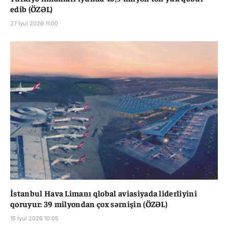
edib (ÖZƏL)
27 İyul 2026 11:00
İstanbul Hava Limanı qlobal aviasiyada liderliyini
qoruyur: 39 milyondan çox sərnişin (ÖZƏL)
15 İyul 2026 10:05