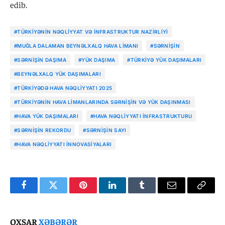
edib.
#TÜRKIYƏNIN NƏQLIYYAT VƏ İNFRASTRUKTUR NAZIRLIYI
#MUĞLA DALAMAN BEYNƏLXALQ HAVA LIMANI
#SƏRNIŞIN
#SƏRNIŞIN DAŞIMA
#YÜK DAŞIMA
#TÜRKIYƏ YÜK DAŞIMALARI
#BEYNƏLXALQ YÜK DAŞIMALARI
#TÜRKIYƏDƏ HAVA NƏQLIYYATI 2025
#TÜRKIYƏNIN HAVA LIMANLARINDA SƏRNIŞIN VƏ YÜK DAŞINMASI
#HAVA YÜK DAŞIMALARI
#HAVA NƏQLIYYATI INFRASTRUKTURU
#SƏRNIŞIN REKORDU
#SƏRNIŞIN SAYI
#HAVA NƏQLIYYATI INNOVASIYALARI
Facebook
Twitter
Pinterest
LinkedIn
Tumblr
Email
Copy
Link
OXŞAR
XƏBƏRƏR