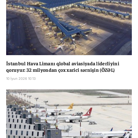
İstanbul Hava Limanı qlobal aviasiyada liderliyini
qoruyur: 32 milyondan çox xarici sərnişin (ÖZƏL)
10 İyun 2026 10:13