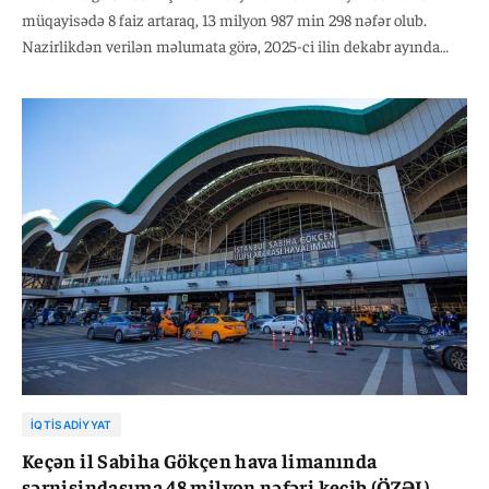
müqayisədə 8 faiz artaraq, 13 milyon 987 min 298 nəfər olub.
Nazirlikdən verilən məlumata görə, 2025-ci ilin dekabr ayında
hava limanının daxili reyslər üzrə sərnişin daşıma 2024-cü ilin
analoji dövrü ilə müqayisədə 6 faiz artaraq, 10 milyon 344 min 671
nəfər, beynəlxalq reyslər üzrə isə 14 faiz artaraq 3 milyon 642 min
627 nəfər təşkil edib. 2025-ci ilin dekabr ayında hava limanının
yük daşınması 2024-cü ilin eyni dövrü ilə müqayisədə 8 faiz
artaraq 136 min 111 ton təşkil edib. Bununla yanaşı, 2025-ci ilin
dekabr ayında hava limanının daxili reyslər üzrə yük daşınması
2024-cü ilin eyni dövrü ilə müqayisədə 5 faiz artaraq, 81 min 511
ton, beynəlxalq reyslər üzrə yük daşınması isə eyni dövrlə
müqayisədə 13 faiz artaraq, 54 min 601 ton təşkil edib.
İQTISADIYYAT
Keçən il Sabiha Gökçen hava limanında
sərnişindaşıma 48 milyon nəfəri keçib (ÖZƏL)