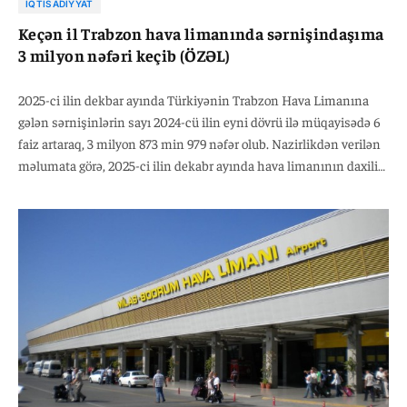
İQTISADIYYAT
Keçən il Trabzon hava limanında sərnişindaşıma
3 milyon nəfəri keçib (ÖZƏL)
2025-ci ilin dekbar ayında Türkiyənin Trabzon Hava Limanına
gələn sərnişinlərin sayı 2024-cü ilin eyni dövrü ilə müqayisədə 6
faiz artaraq, 3 milyon 873 min 979 nəfər olub. Nazirlikdən verilən
məlumata görə, 2025-ci ilin dekabr ayında hava limanının daxili
reyslər üzrə sərnişin daşıma 2024-cü ilin analoji dövrü ilə
müqayisədə 7 faiz artaraq, 3 milyon 31 min 199 nəfər, beynəlxalq
reyslər üzrə isə 4 faiz artaraq 842 min 780 nəfər təşkil edib.