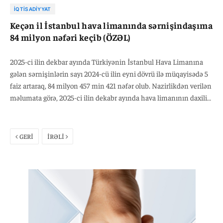
İQTISADIYYAT
Keçən il İstanbul hava limanında sərnişindaşıma
84 milyon nəfəri keçib (ÖZƏL)
2025-ci ilin dekbar ayında Türkiyənin İstanbul Hava Limanına
gələn sərnişinlərin sayı 2024-cü ilin eyni dövrü ilə müqayisədə 5
faiz artaraq, 84 milyon 457 min 421 nəfər olub. Nazirlikdən verilən
məlumata görə, 2025-ci ilin dekabr ayında hava limanının daxili
reyslər üzrə sərnişin daşıma 2024-cü ilin analoji dövrü ilə
müqayisədə 2 faiz artaraq, 17 milyon 730 min 321 nəfər,
beynəlxalq reyslər üzrə isə 6 faiz artaraq 66 milyon 727 min 100
GERİ
İRƏLİ
nəfər təşkil edib.