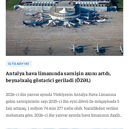
İQTISADIYYAT
Antalya hava limanında sərnişin axını artdı,
beynəlxalq göstərici gerilədi (ÖZƏL)
2026-ci ilin yanvar ayında Türkiyənin Antalya Hava Limanına
gələn sərnişinlərin sayı 2025-ci ilin eyni dövrü ilə müqayisədə 5
faiz artaraq, 1 milyon 74 min 277 nəfər olub. Nazirlikdən verilən
məlumata görə, 2026-ci ilin yanvar ayında hava limanının daxili
reyslər üzrə sərnişin daşıma 2025-ci ilin analoji dövrü ilə
müqayisədə 11 faiz artaraq, 547 min 435 nəfər, beynəlxalq reyslər