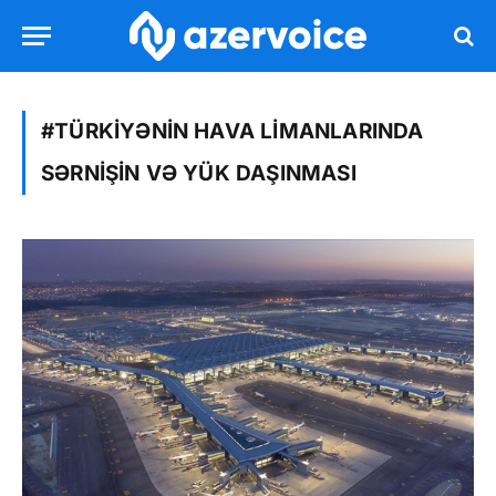
#TÜRKIYƏNIN HAVA LIMANLARINDA
SƏRNIŞIN VƏ YÜK DAŞINMASI