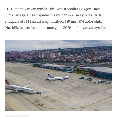
2026-ci ilin yanvar ayında Türkiyənin Sabiha Gökçen Hava
Limanına gələn sərnişinlərin sayı 2025-ci ilin eyni dövrü ilə
müqayisədə 14 faiz artaraq, 4 milyon 189 min 974 nəfər olub.
Nazirlikdən verilən məlumata görə, 2026-ci ilin yanvar ayında
hava limanının daxili reyslər üzrə sərnişin daşıma 2025-ci ilin
analoji dövrü ilə müqayisədə 11 faiz artaraq, 1 milyon 752 min 332
nəfər, beynəlxalq reyslər üzrə isə 17 faiz artaraq 2 milyon 437 min
642 nəfər təşkil edib.