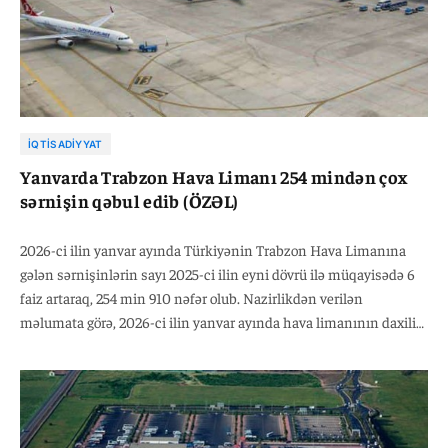
İQTISADIYYAT
Yanvarda Trabzon Hava Limanı 254 mindən çox
sərnişin qəbul edib (ÖZƏL)
2026-ci ilin yanvar ayında Türkiyənin Trabzon Hava Limanına
gələn sərnişinlərin sayı 2025-ci ilin eyni dövrü ilə müqayisədə 6
faiz artaraq, 254 min 910 nəfər olub. Nazirlikdən verilən
məlumata görə, 2026-ci ilin yanvar ayında hava limanının daxili
reyslər üzrə sərnişin daşıma 2025-ci ilin analoji dövrü ilə
müqayisədə 5 faiz artaraq, 233 min 320 nəfər, beynəlxalq reyslər
üzrə isə 10 faiz artaraq 21 min 590 nəfər təşkil edib.