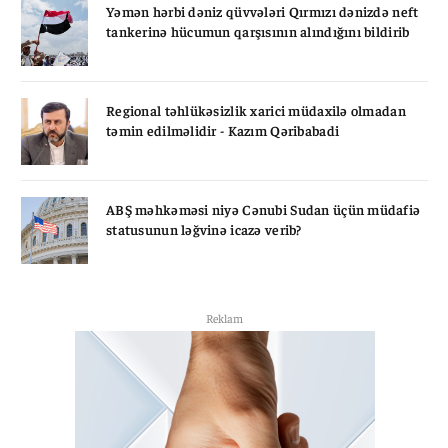
Yəmən hərbi dəniz qüvvələri Qırmızı dənizdə neft
tankerinə hücumun qarşısının alındığını bildirib
Regional təhlükəsizlik xarici müdaxilə olmadan
təmin edilməlidir - Kazım Qəribabadi
ABŞ məhkəməsi niyə Cənubi Sudan üçün müdafiə
statusunun ləğvinə icazə verib?
Reklam