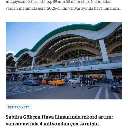
müqayisədə 8 faiz artaraq, 89 min 53 nəfər olub. Nazirlikdən
verilən məlumata görə, 2026-ci ilin yanvar ayında hava limanının
daxili reyslər üzrə sərnişin daşıma 2025-ci ilin analoji dövrü ilə
müqayisədə 8 faiz artaraq, 79 min 429 nəfər, beynəlxalq reyslər
üzrə isə 13 faiz artaraq 9 min 624 nəfər təşkil edib.
İQTISADIYYAT
Sabiha Gökçen Hava Limanında rekord artım:
yanvar ayında 4 milyondan çox sərnişin