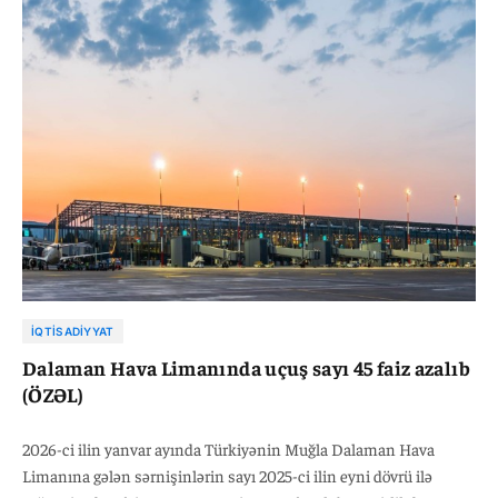
üzrə isə 0,5 faiz azalaraq 526 min 842 nəfər təşkil edib.
İQTISADIYYAT
Dalaman Hava Limanında uçuş sayı 45 faiz azalıb
(ÖZƏL)
2026-ci ilin yanvar ayında Türkiyənin Muğla Dalaman Hava
Limanına gələn sərnişinlərin sayı 2025-ci ilin eyni dövrü ilə