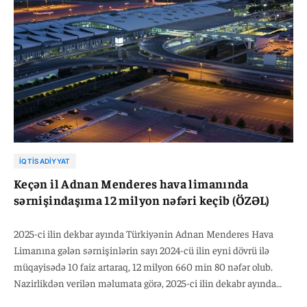
İQTISADIYYAT
Keçən il Adnan Menderes hava limanında
sərnişindaşıma 12 milyon nəfəri keçib (ÖZƏL)
2025-ci ilin dekbar ayında Türkiyənin Adnan Menderes Hava
Limanına gələn sərnişinlərin sayı 2024-cü ilin eyni dövrü ilə
müqayisədə 10 faiz artaraq, 12 milyon 660 min 80 nəfər olub.
Nazirlikdən verilən məlumata görə, 2025-ci ilin dekabr ayında
hava limanının daxili reyslər üzrə sərnişin daşıma 2024-cü ilin