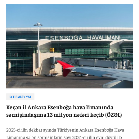
analoji dövrü ilə müqayisədə 13 faiz artaraq, 7 milyon 586 min 752
nəfər, beynəlxalq reyslər üzrə isə 5 faiz artaraq 5 milyon 73 min
328 nəfər təşkil edib.
İQTISADIYYAT
Keçən il Ankara Esenboğa hava limanında
sərnişindaşıma 13 milyon nəfəri keçib (ÖZƏL)
2025-ci ilin dekbar ayında Türkiyənin Ankara Esenboğa Hava
Limanına gələn sərnişinlərin sayı 2024-cü ilin eyni dövrü ilə