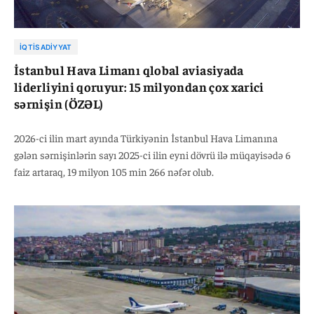
İQTISADIYYAT
İstanbul Hava Limanı qlobal aviasiyada
liderliyini qoruyur: 15 milyondan çox xarici
sərnişin (ÖZƏL)
2026-ci ilin mart ayında Türkiyənin İstanbul Hava Limanına
gələn sərnişinlərin sayı 2025-ci ilin eyni dövrü ilə müqayisədə 6
faiz artaraq, 19 milyon 105 min 266 nəfər olub.