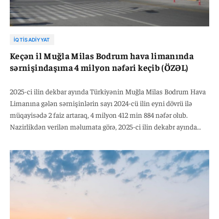
İQTISADIYYAT
Keçən il Muğla Milas Bodrum hava limanında
sərnişindaşıma 4 milyon nəfəri keçib (ÖZƏL)
2025-ci ilin dekbar ayında Türkiyənin Muğla Milas Bodrum Hava
Limanına gələn sərnişinlərin sayı 2024-cü ilin eyni dövrü ilə
müqayisədə 2 faiz artaraq, 4 milyon 412 min 884 nəfər olub.
Nazirlikdən verilən məlumata görə, 2025-ci ilin dekabr ayında
hava limanının daxili reyslər üzrə sərnişin daşıma 2024-cü ilin
analoji dövrü ilə müqayisədə 8 faiz artaraq, 2 milyon 585 min 334
nəfər, beynəlxalq reyslər üzrə isə 5 faiz azalaraq 1 milyon 827 min
550 nəfər təşkil edib.