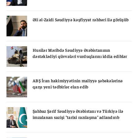
Əli əl-Zaidi Səudiyyə kəşfiyyat rəhbəri ilə görüşüb
Husilər Məribdə Səudiyyə Ərəbistanının
dəstəklədiyi qüvvələri vurduqlarını iddia ediblər
ABŞ İran hakimiyyətinin maliyyə şəbəkələrinə
qarşı yeni tədbirlər elan edib
Şahbaz Şərif Səudiyyə Ərəbistanı və Türkiyə ilə
imzalanan sazişi "tarixi razılaşma" adlandırıb