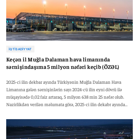
İQTISADIYYAT
Keçən il Muğla Dalaman hava limanında
sərnişindaşıma 5 milyon nəfəri keçib (ÖZƏL)
2025-ci ilin dekbar ayında Türkiyənin Muğla Dalaman Hava
Limanına gələn sərnişinlərin sayı 2024-cü ilin eyni dövrü ilə
müqayisədə 0,02 faiz artaraq, 5 milyon 638 min 25 nəfər olub.
Nazirlikdən verilən məlumata görə, 2025-ci ilin dekabr ayında
hava limanının daxili reyslər üzrə sərnişin daşıma 2024-cü ilin
analoji dövrü ilə müqayisədə 8 faiz artaraq, 2 milyon 23 min 255
nəfər, beynəlxalq reyslər üzrə isə 4 faiz azalaraq 3 milyon 614 min
770 nəfər təşkil edib.