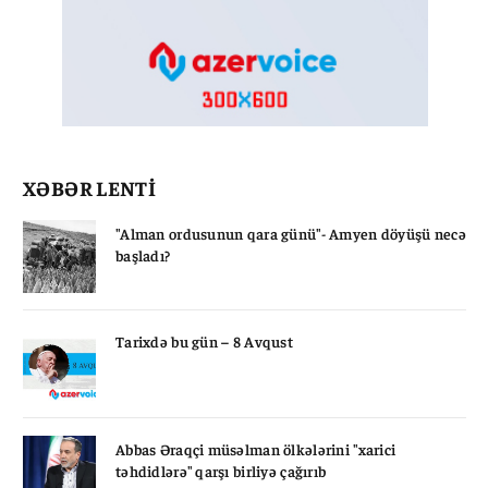
XƏBƏR LENTİ
"Alman ordusunun qara günü"- Amyen döyüşü necə
başladı?
Tarixdə bu gün – 8 Avqust
Abbas Əraqçi müsəlman ölkələrini "xarici
təhdidlərə" qarşı birliyə çağırıb