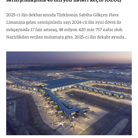
2025-ci ilin dekbar ayında Türkiyənin Sabiha Gökçen Hava
Limanına gələn sərnişinlərin sayı 2024-cü ilin eyni dövrü ilə
müqayisədə 17 faiz artaraq, 48 milyon 420 min 757 nəfər olub.
Nazirlikdən verilən məlumata görə, 2025-ci ilin dekabr ayında
hava limanının daxili reyslər üzrə sərnişin daşıma 2024-cü ilin
analoji dövrü ilə müqayisədə 9 faiz artaraq, 21 milyon 196 min 789
nəfər, beynəlxalq reyslər üzrə isə 24,1 faiz artaraq 27 milyon 223
min 968 nəfər təşkil edib. 2025-ci ilin dekabr ayında hava
limanının yük daşınması 2024-cü ilin eyni dövrü ilə müqayisədə
18 faiz artaraq 533 min 75 ton təşkil edib. Bununla yanaşı, 2025-ci
ilin dekabr ayında hava limanının daxili reyslər üzrə yük
daşınması 2024-cü ilin eyni dövrü ilə müqayisədə 12 faiz artaraq,
162 min 24 ton, beynəlxalq reyslər üzrə yük daşınması isə eyni
dövrlə müqayisədə 20,9 faiz artaraq, 371 min 51 ton təşkil edib.