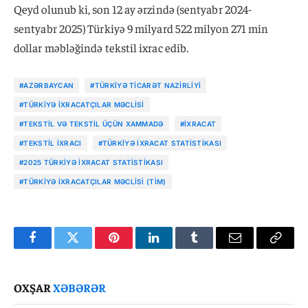
Qeyd olunub ki, son 12 ay ərzində (sentyabr 2024-
sentyabr 2025) Türkiyə 9 milyard 522 milyon 271 min
dollar məbləğində tekstil ixrac edib.
#AZƏRBAYCAN
#TÜRKIYƏ TICARƏT NAZIRLIYI
#TÜRKIYƏ İXRACATÇILAR MƏCLISI
#TEKSTIL VƏ TEKSTIL ÜÇÜN XAMMADƏ
#IXRACAT
#TEKSTIL IXRACI
#TÜRKIYƏ IXRACAT STATISTIKASI
#2025 TÜRKIYƏ IXRACAT STATISTIKASI
#TÜRKIYƏ İXRACATÇILAR MƏCLISI (TİM)
Facebook
Twitter
Pinterest
LinkedIn
Tumblr
Email
Copy
Link
OXŞAR
XƏBƏRƏR