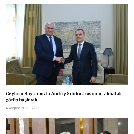
Ceyhun Bayramovla Andriy Sibiha arasında təkbətək
görüş başlayıb
6 Avqust 2026 12:00