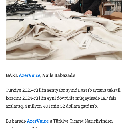
BAKI,
AzerVoice
, Nailə Babazadə
Türkiyə 2025-cü ilin sentyabr ayında Azərbaycana tekstil
ixracını 2024-cü ilin eyni dövrü ilə müqayisədə 18,7 faiz
azalaraq, 4 milyon 401 min 52 dollara çatdırıb.
Bu barədə
AzerVoice
-a Türkiyə Ticarət Nazirliyindən