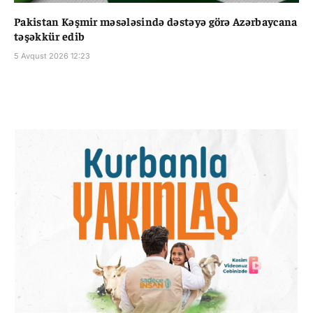
Pakistan Kəşmir məsələsində dəstəyə görə Azərbaycana
təşəkkür edib
5 Avqust 2026 12:23