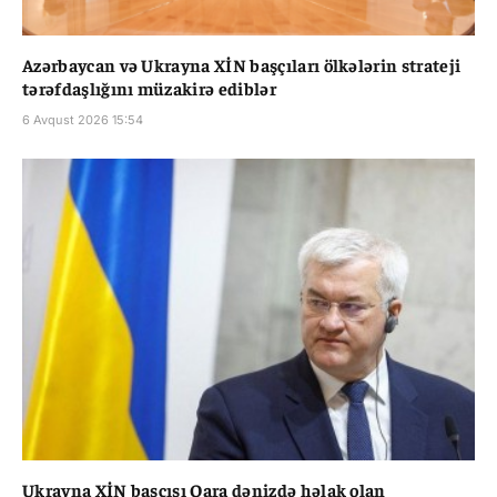
Azərbaycan və Ukrayna XİN başçıları ölkələrin strateji
tərəfdaşlığını müzakirə ediblər
6 Avqust 2026 15:54
Ukrayna XİN başçısı Qara dənizdə həlak olan