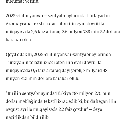
məlumat verilib.
2025-ci ilin yanvar – sentyabr aylarında Türkiyədən
Azərbaycana tekstil ixracı ötən ilin eyni dövrü ilə
müqayisədə 2,6 faiz artaraq, 36 milyon 788 min 52 dollara
bərabər olub.
Qeyd edək ki, 2025-ci ilin yanvar-sentyabr aylarında
Türkiyənin tekstil ixracı ötən ilin eyni dövrü ilə
müqayisədə 0,5 faiz artaraq dəyişərək, 7 milyard 48
milyon 421 min dollara bərabər olub.
“Bu ilin sentyabr ayında Türkiyə 787 milyon 276 min
dollar məbləğində tekstil ixrac edib ki, bu da keçən ilin
avqust ayı ilə müqayisədə 2,2 faiz çoxdur” – deyə
nazirlikdən bildirilib.