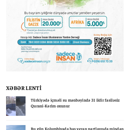
XƏBƏR LENTİ
Türkiyədə içməli su mənbəyində 31 ildir fasiləsiz
Qurani-Kərim oxunur
Bu gün Kolumbiyada baş verən partlayışda mindən