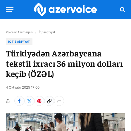
Voice of Azerbaijan
/
İqtisadiyyat
İQTISADIYYAT
Türkiyədən Azərbaycana
tekstil ixracı 36 milyon dolları
keçib (ÖZƏL)
4 Oktyabr 2025 17:00