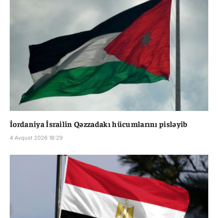
İordaniya İsrailin Qəzzadakı hücumlarını pisləyib
4 Avqust 2026 18:29