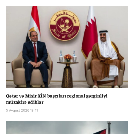
Qətər və Misir XİN başçıları regional gərginliyi
müzakirə ediblər
5 Avqust 2026 19:41