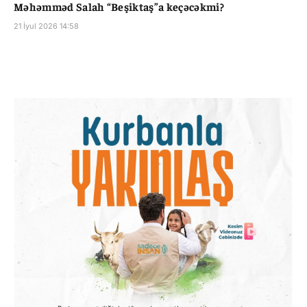
Məhəmməd Salah “Beşiktaş”a keçəcəkmi?
21 İyul 2026 14:58