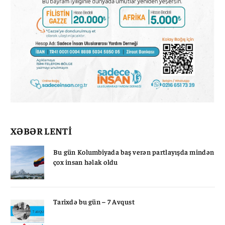
XƏBƏR LENTİ
Bu gün Kolumbiyada baş verən partlayışda mindən
çox insan həlak oldu
Tarixdə bu gün – 7 Avqust