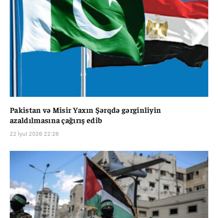
Pakistan və Misir Yaxın Şərqdə gərginliyin
azaldılmasına çağırış edib
22 İyul 2026 22:26