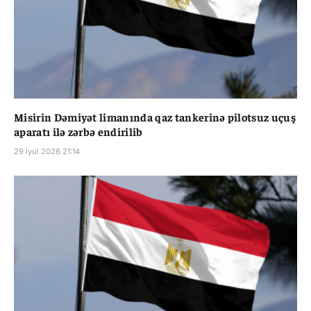
Misirin Dəmiyət limanında qaz tankerinə pilotsuz uçuş
aparatı ilə zərbə endirilib
29 İyul 2026 21:14