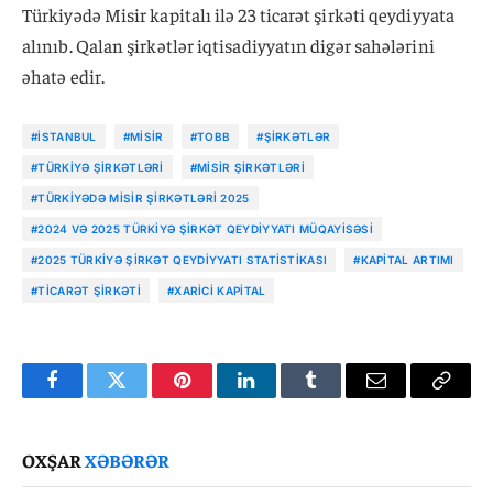
Türkiyədə Misir kapitalı ilə 23 ticarət şirkəti qeydiyyata
alınıb. Qalan şirkətlər iqtisadiyyatın digər sahələrini
əhatə edir.
#İSTANBUL
#MISIR
#TOBB
#ŞIRKƏTLƏR
#TÜRKIYƏ ŞIRKƏTLƏRI
#MISIR ŞIRKƏTLƏRI
#TÜRKIYƏDƏ MISIR ŞIRKƏTLƏRI 2025
#2024 VƏ 2025 TÜRKIYƏ ŞIRKƏT QEYDIYYATI MÜQAYISƏSI
#2025 TÜRKIYƏ ŞIRKƏT QEYDIYYATI STATISTIKASI
#KAPITAL ARTIMI
#TICARƏT ŞIRKƏTI
#XARICI KAPITAL
Facebook
Twitter
Pinterest
LinkedIn
Tumblr
Email
Copy
Link
OXŞAR
XƏBƏRƏR