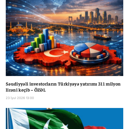
Səudiyyəli investorların Türkiyəyə yatırımı 311 milyon
lirəni keçib – ÖZƏL
23 İyul 2026 13:00