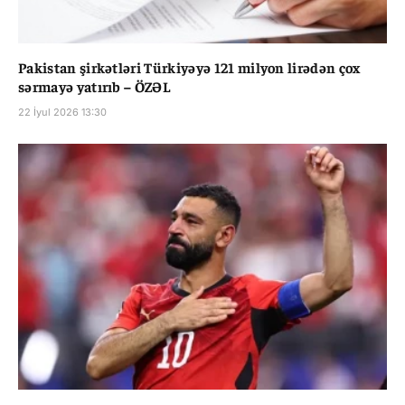
Pakistan şirkətləri Türkiyəyə 121 milyon lirədən çox
sərmayə yatırıb – ÖZƏL
22 İyul 2026 13:30