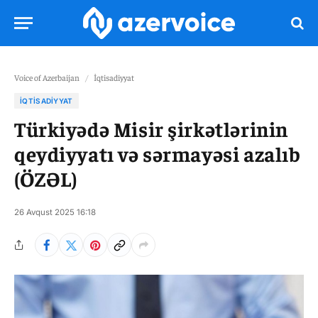
Voice of Azerbaijan
/
İqtisadiyyat
İQTISADIYYAT
Türkiyədə Misir şirkətlərinin
qeydiyyatı və sərmayəsi azalıb
(ÖZƏL)
26 Avqust 2025 16:18