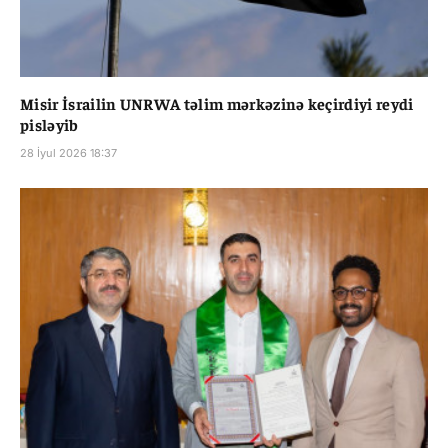
Misir İsrailin UNRWA təlim mərkəzinə keçirdiyi reydi
pisləyib
28 İyul 2026 18:37