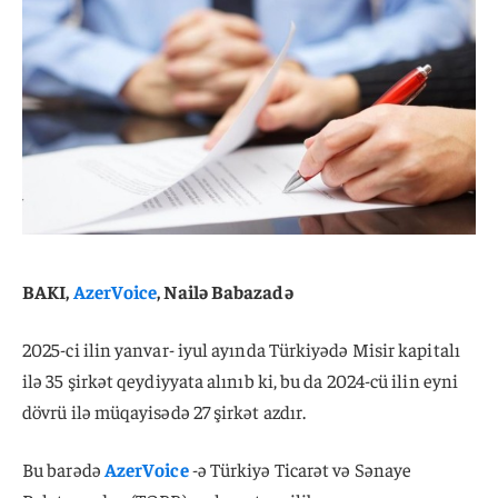
BAKI,
AzerVoice
, Nailə Babazadə
2025-ci ilin yanvar- iyul ayında Türkiyədə Misir kapitalı
ilə 35 şirkət qeydiyyata alınıb ki, bu da 2024-cü ilin eyni
dövrü ilə müqayisədə 27 şirkət azdır.
Bu barədə
AzerVoice
-ə Türkiyə Ticarət və Sənaye