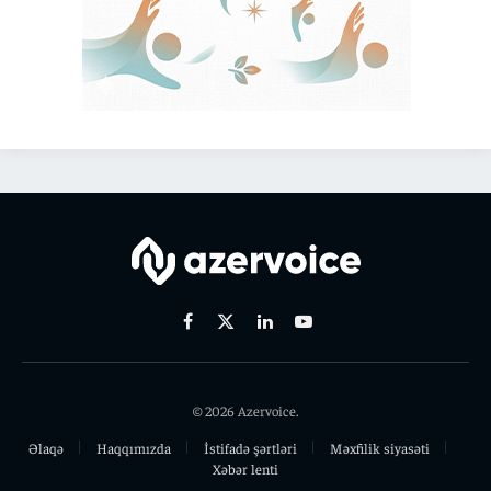
Facebook
X
Linkedin
Youtube
(Twitter)
© 2026 Azervoice.
Əlaqə
Haqqımızda
İstifadə şərtləri
Məxfilik siyasəti
Xəbər lenti