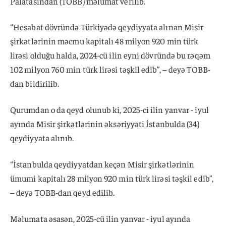
Palatasından (TOBB) məlumat verilib.
“Hesabat dövründə Türkiyədə qeydiyyata alınan Misir
şirkətlərinin məcmu kapitalı 48 milyon 920 min türk
lirəsi olduğu halda, 2024-cü ilin eyni dövründə bu rəqəm
102 milyon 760 min türk lirəsi təşkil edib”, – deyə TOBB-
dan bildirilib.
Qurumdan o da qeyd olunub ki, 2025-ci ilin yanvar - iyul
ayında Misir şirkətlərinin əksəriyyəti İstanbulda (34)
qeydiyyata alınıb.
“İstanbulda qeydiyyatdan keçən Misir şirkətlərinin
ümumi kapitalı 28 milyon 920 min türk lirəsi təşkil edib”,
– deyə TOBB-dan qeyd edilib.
Məlumata əsasən, 2025-cü ilin yanvar - iyul ayında