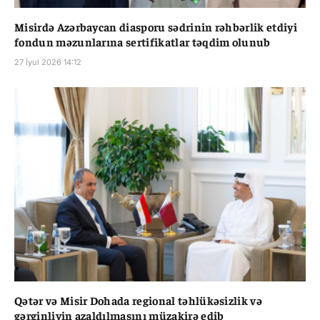
Misirdə Azərbaycan diasporu sədrinin rəhbərlik etdiyi
fondun məzunlarına sertifikatlar təqdim olunub
27 İyul 2026 14:12
Qətər və Misir Dohada regional təhlükəsizlik və
gərginliyin azaldılmasını müzakirə edib