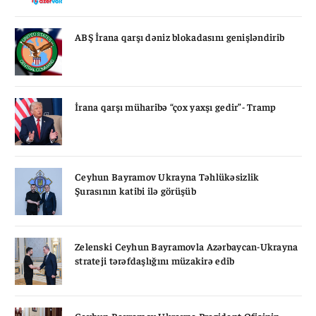
ABŞ İrana qarşı dəniz blokadasını genişləndirib
İrana qarşı müharibə “çox yaxşı gedir”- Tramp
Ceyhun Bayramov Ukrayna Təhlükəsizlik
Şurasının katibi ilə görüşüb
Zelenski Ceyhun Bayramovla Azərbaycan-Ukrayna
strateji tərəfdaşlığını müzakirə edib