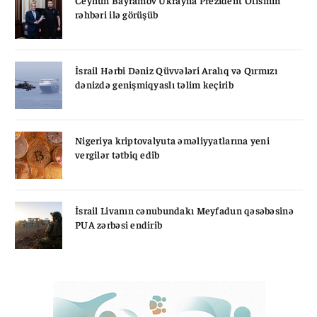
Ceyhun Bayramov Ukrayna Prezident Ofisinin
rəhbəri ilə görüşüb
İsrail Hərbi Dəniz Qüvvələri Aralıq və Qırmızı
dənizdə genişmiqyaslı təlim keçirib
Nigeriya kriptovalyuta əməliyyatlarına yeni
vergilər tətbiq edib
İsrail Livanın cənubundakı Meyfadun qəsəbəsinə
PUA zərbəsi endirib