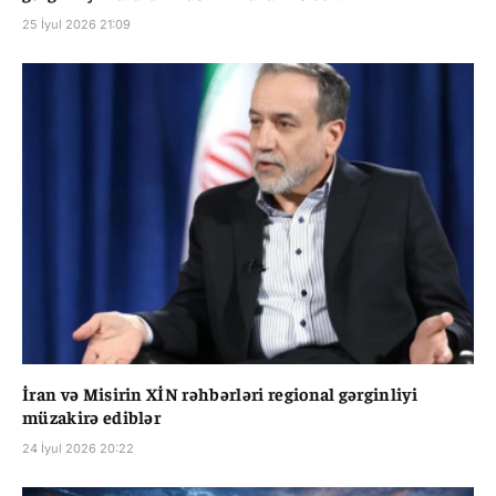
25 İyul 2026 21:09
İran və Misirin XİN rəhbərləri regional gərginliyi
müzakirə ediblər
24 İyul 2026 20:22