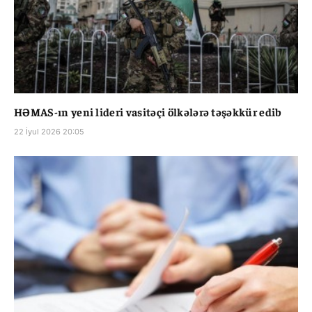
HƏMAS-ın yeni lideri vasitəçi ölkələrə təşəkkür edib
22 İyul 2026 20:05