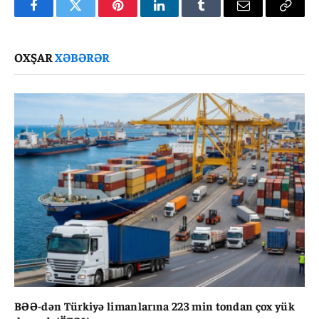
Facebook
Twitter
Pinterest
LinkedIn
Tumblr
Email
Copy
Link
OXŞAR
XƏBƏRƏR
BƏƏ-dən Türkiyə limanlarına 223 min tondan çox yük