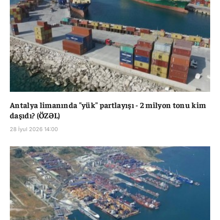
Antalya limanında "yük" partlayışı - 2 milyon tonu kim
daşıdı? (ÖZƏL)
28 İyul 2026 14:00