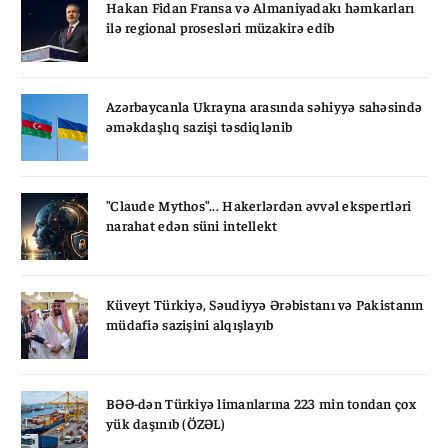
Hakan Fidan Fransa və Almaniyadakı həmkarları
ilə regional prosesləri müzakirə edib
Azərbaycanla Ukrayna arasında səhiyyə sahəsində
əməkdaşlıq sazişi təsdiqlənib
"Claude Mythos"... Hakerlərdən əvvəl ekspertləri
narahat edən süni intellekt
Küveyt Türkiyə, Səudiyyə Ərəbistanı və Pakistanın
müdafiə sazişini alqışlayıb
BƏƏ-dən Türkiyə limanlarına 223 min tondan çox
yük daşınıb (ÖZƏL)