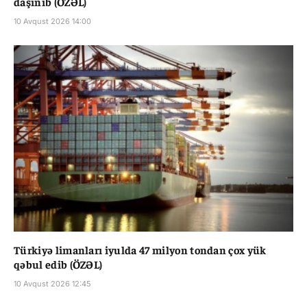
daşınıb (ÖZƏL)
10 Avqust 2026 14:00
Türkiyə limanları iyulda 47 milyon tondan çox yük
qəbul edib (ÖZƏL)
10 Avqust 2026 12:45