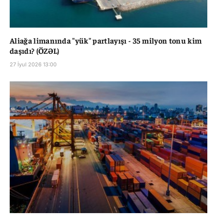
Aliağa limanında "yük" partlayışı - 35 milyon tonu kim
daşıdı? (ÖZƏL)
27 İyul 2026 13:00