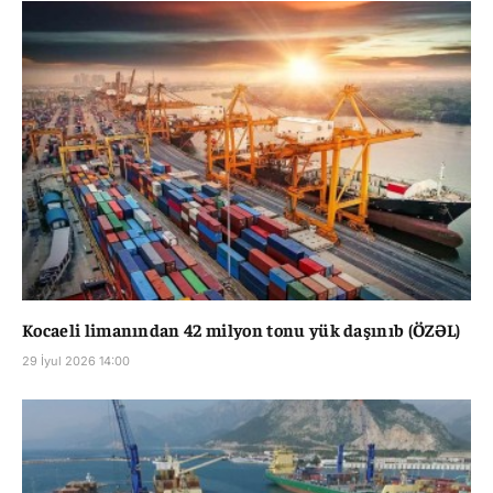
Kocaeli limanından 42 milyon tonu yük daşınıb (ÖZƏL)
29 İyul 2026 14:00