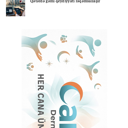
Qətərdə gəmi qeydiyyatı rəqəmsallaşır