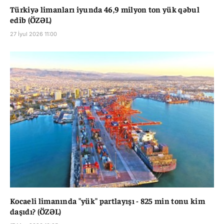
Türkiyə limanları iyunda 46,9 milyon ton yük qəbul
edib (ÖZƏL)
27 İyul 2026 11:00
Kocaeli limanında "yük" partlayışı - 825 min tonu kim
daşıdı? (ÖZƏL)