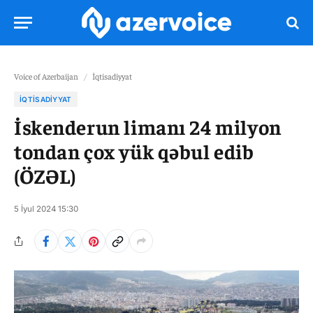
Voice of Azerbaijan
/
İqtisadiyyat
İQTISADIYYAT
İskenderun limanı 24 milyon
tondan çox yük qəbul edib
(ÖZƏL)
5 İyul 2024 15:30