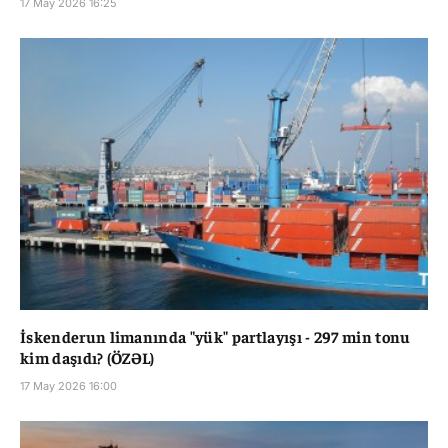
17 May 2026 16:25
İskenderun limanında "yük" partlayışı - 297 min tonu
kim daşıdı? (ÖZƏL)
17 May 2026 16:00