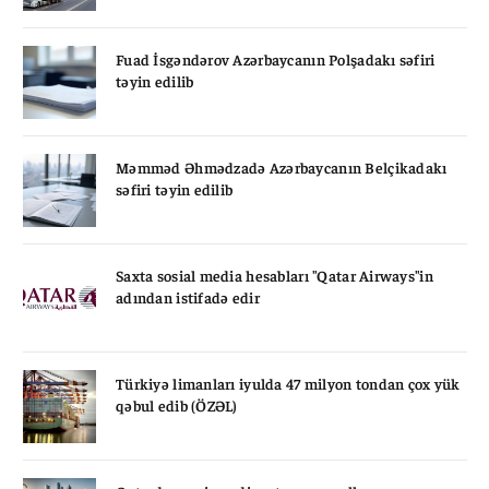
Fuad İsgəndərov Azərbaycanın Polşadakı səfiri
təyin edilib
Məmməd Əhmədzadə Azərbaycanın Belçikadakı
səfiri təyin edilib
Saxta sosial media hesabları "Qatar Airways"in
adından istifadə edir
Türkiyə limanları iyulda 47 milyon tondan çox yük
qəbul edib (ÖZƏL)