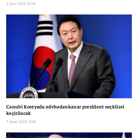
3 İyun 2025 10:09
Cənubi Koreyada növbədənkənar prezident seçkiləri
keçiriləcək
7 Aprel 2025 11:00