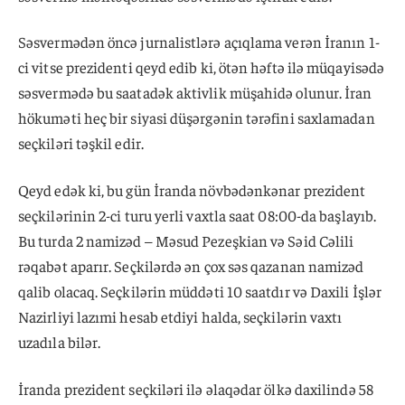
Səsvermədən öncə jurnalistlərə açıqlama verən İranın 1-
ci vitse prezidenti qeyd edib ki, ötən həftə ilə müqayisədə
səsvermədə bu saatadək aktivlik müşahidə olunur. İran
hökuməti heç bir siyasi düşərgənin tərəfini saxlamadan
seçkiləri təşkil edir.
Qeyd edək ki, bu gün İranda növbədənkənar prezident
seçkilərinin 2-ci turu yerli vaxtla saat 08:00-da başlayıb.
Bu turda 2 namizəd – Məsud Pezeşkian və Səid Cəlili
rəqabət aparır. Seçkilərdə ən çox səs qazanan namizəd
qalib olacaq. Seçkilərin müddəti 10 saatdır və Daxili İşlər
Nazirliyi lazımi hesab etdiyi halda, seçkilərin vaxtı
uzadıla bilər.
İranda prezident seçkiləri ilə əlaqədar ölkə daxilində 58