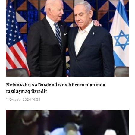
Netanyahu və Bayden İrana hücum planında
razılaşmaq üzrədir
11 Oktyabr 2024 14:53