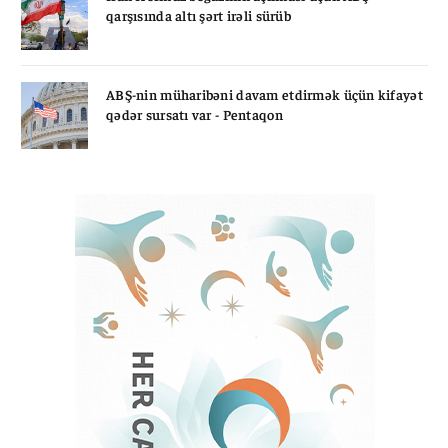
qarşısında altı şərt irəli sürüb
ABŞ-nin müharibəni davam etdirmək üçün kifayət
qədər sursatı var - Pentaqon