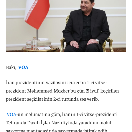
Bakı,
VOA
İran prezidentinin vəzifəsini icra edən 1-ci vitse-
prezident Məhəmməd Moxber bu gün (5 iyul) keçirilən
prezident seçkilərinin 2-ci turunda səs verib.
VOA
-un məlumatına görə, İranın 1-ci vitse-prezidenti
Tehranda Daxili İşlər Nazirliyində yaradılan mobil
səsvermə məntəqəsində səsvermədə iştirak edib.