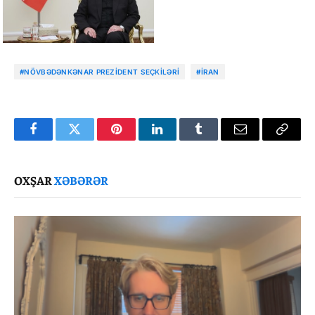
#NÖVBƏDƏNKƏNAR PREZIDENT SEÇKILƏRI
#IRAN
Facebook
Twitter
Pinterest
LinkedIn
Tumblr
Email
Copy
Link
OXŞAR
XƏBƏRƏR