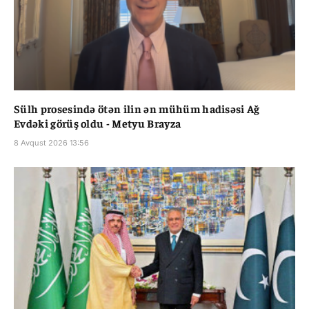
Sülh prosesində ötən ilin ən mühüm hadisəsi Ağ
Evdəki görüş oldu - Metyu Brayza
8 Avqust 2026 13:56