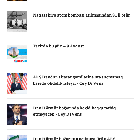
Naqasakiyə atom bombası atılmasından 81 il ötür
Tarixdə bu gün – 9 Avqust
ABŞ İrandan ticarət gəmilərinə atəş açmamaq
barədə öhdəlik istəyir - Cey Di Vens
İran Hörmüz boğazında keçid haqqı tətbiq
etməyəcək - Cey Di Vens
İran Hörmüz boğazının açılması üçün ABŞ