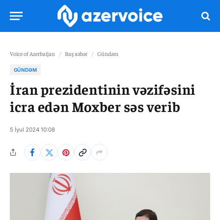
Voice of Azerbaijan
/
Baş xəbər
/
Gündəm
GÜNDƏM
İran prezidentinin vəzifəsini
icra edən Moxber səs verib
5 İyul 2024 10:08