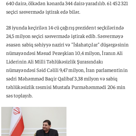
640 dairə, ölkədən kənarda 344 dairə yaradılıb. 61 452 321
seçici səsvermədə iştirak edə bilər.
28 iyunda keçirilən 14-cü çağırış prezident seçkilərində
24,5 milyon seçici səsvermədə iştirak edib. Səsverməyə
əsasən sabiq səhiyyə naziri və "İslahatçılar" düşərgəsinin
nümayəndəsi Məsud Pezeşkian 10,4 milyon, İranın Ali
Liderinin Ali Milli Təhlükəsizlik Şurasındakı
nümayəndəsi Səid Cəlili 9,47 milyon, İran parlamentinin
sədri Məhəmməd Baqir Qalibaf 3,38 milyon və sabiq
təhlükəsizlik rəsmisi Mustafa Purməhəmmədi 206 min
səs toplayıb.