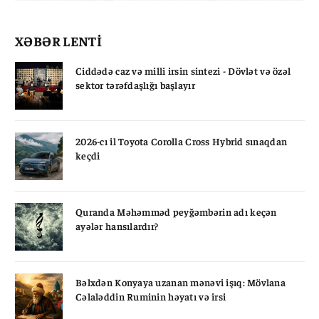
XƏBƏR LENTİ
Ciddədə caz və milli irsin sintezi - Dövlət və özəl
sektor tərəfdaşlığı başlayır
2026-cı il Toyota Corolla Cross Hybrid sınaqdan
keçdi
Quranda Məhəmməd peyğəmbərin adı keçən
ayələr hansılardır?
Bəlxdən Konyaya uzanan mənəvi işıq: Mövlana
Cəlaləddin Ruminin həyatı və irsi