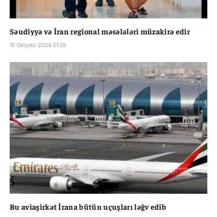
Səudiyyə və İran regional məsələləri müzakirə edir
10 Oktyabr 2024 01:26
Bu aviaşirkət İrana bütün uçuşları ləğv edib