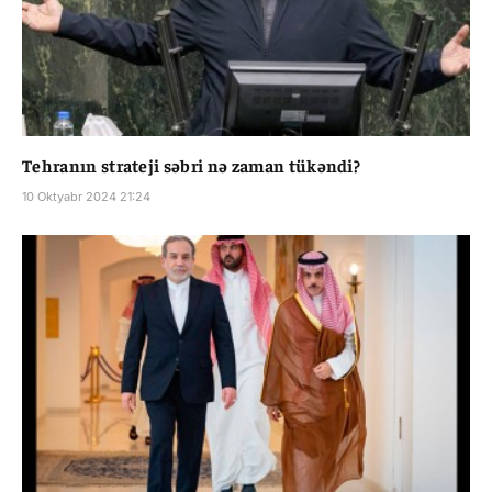
Tehranın strateji səbri nə zaman tükəndi?
10 Oktyabr 2024 21:24