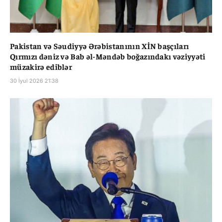
Pakistan və Səudiyyə Ərəbistanının XİN başçıları
Qırmızı dəniz və Bab əl-Məndəb boğazındakı vəziyyəti
müzakirə ediblər
30 İyul 2026 21:38