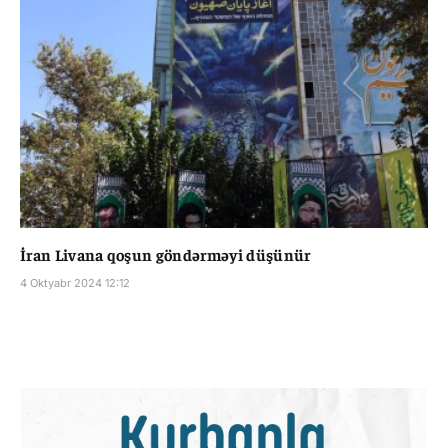
İran Livana qoşun göndərməyi düşünür
4 Oktyabr 2024 12:12