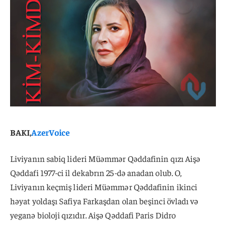
BAKI,
AzerVoice
Liviyanın sabiq lideri Müəmmər Qəddafinin qızı Aişə
Qəddafi 1977-ci il dekabrın 25-də anadan olub. O,
Liviyanın keçmiş lideri Müəmmər Qəddafinin ikinci
həyat yoldaşı Safiya Farkaşdan olan beşinci övladı və
yeganə bioloji qızıdır. Aişə Qəddafi Paris Didro