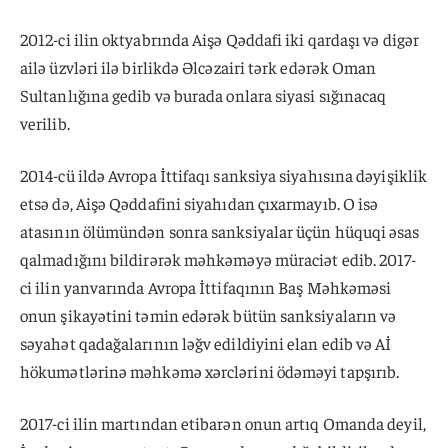
2012-ci ilin oktyabrında Aişə Qəddafi iki qardaşı və digər
ailə üzvləri ilə birlikdə Əlcəzairi tərk edərək Oman
Sultanlığına gedib və burada onlara siyasi sığınacaq
verilib.
2014-cü ildə Avropa İttifaqı sanksiya siyahısına dəyişiklik
etsə də, Aişə Qəddafini siyahıdan çıxarmayıb. O isə
atasının ölümündən sonra sanksiyalar üçün hüquqi əsas
qalmadığını bildirərək məhkəməyə müraciət edib. 2017-
ci ilin yanvarında Avropa İttifaqının Baş Məhkəməsi
onun şikayətini təmin edərək bütün sanksiyaların və
səyahət qadağalarının ləğv edildiyini elan edib və Aİ
hökumətlərinə məhkəmə xərclərini ödəməyi tapşırıb.
2017-ci ilin martından etibarən onun artıq Omanda deyil,