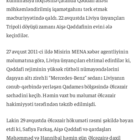
kulminasiya nöqtəsinə çatanda Qəddafi ailəsi
möhkəmləndirilmiş iqamətgahını tərk etmək
məcburiyyətində qaldı. 22 avqustda Liviya üsyançıları
Tripoli döyüşü zamanı Aişə Qəddafinin evini ələ
keçirdilər.
27 avqust 2011-ci ildə Misirin MENA xəbər agentliyinin
məlumatına görə, Liviya üsyançıları ehtimal edirdilər ki,
Qəddafi rejiminin yüksək rütbəli nümayəndələrini
daşıyan altı zirehli “Mercedes-Benz” sedanı Liviyanın
cənub-qərbində yerləşən Qadames bölgəsində Əlcəzair
sərhədini keçib. Həmin vaxt bu məlumat Əlcəzair
hakimiyyəti tərəfindən təkzib edilmişdi.
Lakin 29 avqustda Əlcəzair hökuməti rəsmi şəkildə bəyan
etdi ki, Safiya Farkaş, Aişə Qəddafi və qardaşları
Məhəmməd və Hannibal həmin gün Əlcəzairə daxil