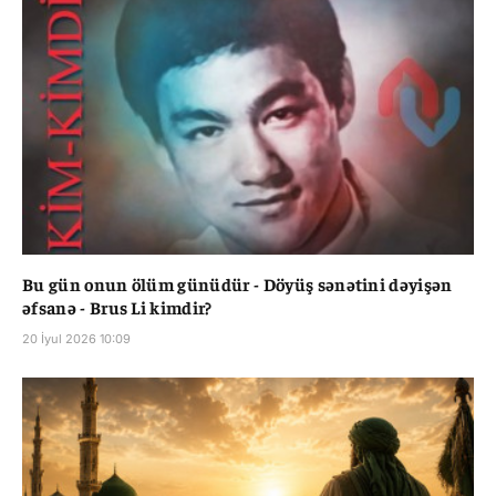
Bu gün onun ölüm günüdür - Döyüş sənətini dəyişən
əfsanə - Brus Li kimdir?
20 İyul 2026 10:09