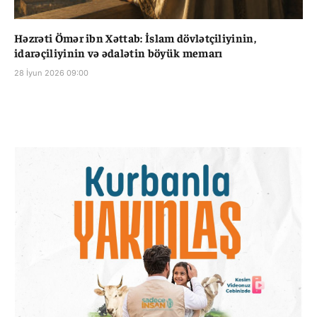
Həzrəti Ömər ibn Xəttab: İslam dövlətçiliyinin,
idarəçiliyinin və ədalətin böyük memarı
28 İyun 2026 09:00