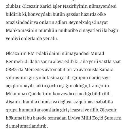
olublar. Əlcəzair Xarici İşlər Nazirliyinin nümayəndəsi
bildirib ki, konvoydakı bütün şəxslər hazırda ölkə
ərazisindədir və onların adları Beynəlxalq Cinayət
Məhkəməsinin mümkün müharibə cinayətləri ilə bağlı
verdiyi orderlərdə yer alır.
Əlcəzairin BMT-dəki daimi nümayəndəsi Murad
Benmehidi daha sonra əlavə edib ki, ailə yerli vaxtla saat
08:45-də Mercedes avtomobilləri və avtobusla Sahara
səhrasının giriş nöqtəsinə çatıb. Qrupun dəqiq sayı
açıqlanmayıb, lakin çoxlu uşağın olduğu, həmçinin
Müəmmər Qəddafinin konvoyda olmadığı bildirilib.
Aişənin hamilə olması və doğuşa az qalması səbəbilə
qrupa humanitar əsaslarla giriş icazəsi verilib. Əlcəzair
hökuməti bu barədə sonradan Liviya Milli Keçid Şurasını
da məlumatlandırıb.