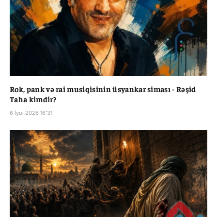
Rok, pank və rai musiqisinin üsyankar siması - Rəşid
Taha kimdir?
6 İyul 2026 16:31