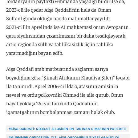
İordaniyanın paytaxtı Əmmanda yaşadığı bildirilsə də,
2023-cü ilə qədər Aişə Qəddafinin hələ də Oman
Sultanlığında olduğu haqda məlumatlar yayılıb.
2021-ci ilin aprelində isə Aİ məhkəməsi onun Avropanın
qara siyahısından çıxarılmasını bir daha təsdiqləyərək,
artıq regionda sülh və təhlükəsizlik üçün təhlükə
yaratmadığını bəyan edib.
Aişə Qəddafi ərəb mətbuatında saçlarını sarıya
boyadığına görə “Şimali Afrikanın Klaudiya Şiferi” ləqəbi
ilə tanınırdı. Aprel 2006-cı ildə o, atasının əmisinin
nəvəsi və ordu polkovniki Əhməd ilə ailə qurub. Onun
həyat yoldaşı 26 iyul tarixində Qəddafinin
iqamətgahının bombalanması zamanı həlak olub.
#AIŞƏ QƏDDAFI: QƏDDAFI AILƏSININ ƏN TANINAN SIMASININ PORTRETI
#MÜƏMMƏR QƏDDAFININ QIZI AIŞƏ QƏDDAFININ SIYASI VƏ HÜQUQI