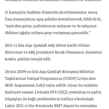
O, həmçinin Səddam Hüseynin devrilməsindən sonra
İraq üsyançılarını açıq şəkildə dəstəkləyərək, bildirib ki,
“xaricdən gələn, qadınlarınızı zorlayan və öz xalqınızı
öldürən işğalçı orduya qarşı vuruşmaq qanunidir.”
2011-ci ildə Aişə Qəddafi ABŞ dövlət katibi Hillari
Klintonun və ABŞ prezidenti Barak Obamanın siyasətini
kəskin şəkildə tənqid edib.
24 iyul 2009-cu ildə Aişə Qəddafi Birləşmiş Millətlər
Təşkilatının İnkişaf Proqramının (UNDP) Liviya üzrə
Milli Xoşməramlı Səfiri təyin edilib. Onun bu vəzifədə
fəaliyyəti əsasən Liviyada HİV/QİÇS, yoxsulluq və qadın
hüquqları ilə bağlı problemlərin həllinə yönəlmişdi.
Lakin 2011-ci ilin fevralında BMT Aişəni bu statusdan