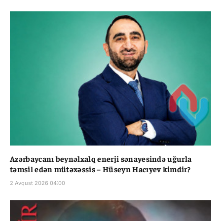
Azərbaycanı beynəlxalq enerji sənayesində uğurla
təmsil edən mütəxəssis – Hüseyn Hacıyev kimdir?
2 Avqust 2026 04:00