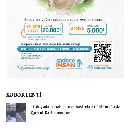
XƏBƏR LENTİ
Türkiyədə içməli su mənbəyində 31 ildir fasiləsiz
Qurani-Kərim oxunur