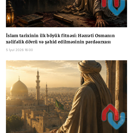
İslam tarixinin ilk böyük fitnəsi: Həzrəti Osmanın
xəlifəlik dövrü və şəhid edilməsinin pərdəarxası
5 İyul 2026 16:00