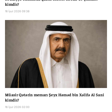
kimdir?
16 İyul 2026 09:38
Müasir Qətərin memarı Şeyx Həməd bin Xəlifə Al Sani
kimdir?
16 İyul 2026 02:00