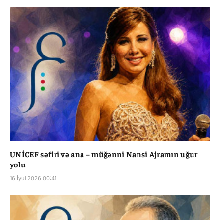
UNİCEF səfiri və ana – müğənni Nansi Ajramın uğur
yolu
16 İyul 2026 00:41