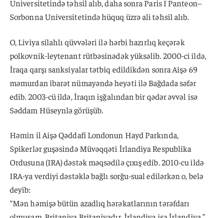
Universitetində təhsil alıb, daha sonra Paris I Panteon–
Sorbonna Universitetində hüquq üzrə ali təhsil alıb.
O, Liviya silahlı qüvvələri ilə hərbi hazırlıq keçərək
polkovnik-leytenant rütbəsinədək yüksəlib. 2000-ci ildə,
İraqa qarşı sanksiyalar tətbiq edildikdən sonra Aişə 69
məmurdan ibarət nümayəndə heyəti ilə Bağdada səfər
edib. 2003-cü ildə, İraqın işğalından bir qədər əvvəl isə
Səddam Hüseynlə görüşüb.
Həmin il Aişə Qəddafi Londonun Hayd Parkında,
Spikerlər guşəsində Müvəqqəti İrlandiya Respublika
Ordusuna (IRA) dəstək məqsədilə çıxış edib. 2010-cu ildə
IRA-ya verdiyi dəstəklə bağlı sorğu-sual edilərkən o, belə
deyib:
“Mən həmişə bütün azadlıq hərəkatlarının tərəfdarı
olmuşam. Britaniya Britaniyadır, İrlandiya isə İrlandiya.”