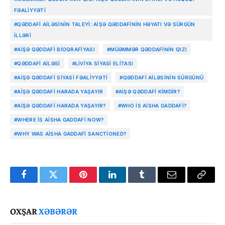
FƏALIYYƏTI
#QƏDDAFI AILƏSININ TALEYI: AIŞƏ QƏDDAFININ HƏYATI VƏ SÜRGÜN
ILLƏRI
#AIŞƏ QƏDDAFI BIOQRAFIYASI
#MÜƏMMƏR QƏDDAFININ QIZI
#QƏDDAFI AILƏSI
#LIVIYA SIYASI ELITASI
#AIŞƏ QƏDDAFI SIYASI FƏALIYYƏTI
#QƏDDAFI AILƏSININ SÜRGÜNÜ
#AIŞƏ QƏDDAFI HARADA YAŞAYIR
#AIŞƏ QƏDDAFI KIMDIR?
#AIŞƏ QƏDDAFI HARADA YAŞAYIR?
#WHO IS AISHA GADDAFI?
#WHERE IS AISHA GADDAFI NOW?
#WHY WAS AISHA GADDAFI SANCTIONED?
Facebook
Twitter
Pinterest
LinkedIn
Tumblr
Email
Copy
Link
OXŞAR
XƏBƏRƏR