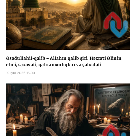
Əsədullahil-qalib – Allahın qalib şiri: Həzrəti Əlinin
elmi, səxavəti, qəhrəmanlıqları və şəhadəti
19 İyul 2026 16:00