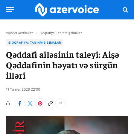
Voice of Azerbaijan
/
Bioqrafiya: Tanınmış simalar
BIOQRAFIYA: TANINMIŞ SIMALAR
Qəddafi ailəsinin taleyi: Aişə
Qəddafinin həyatı və sürgün
illəri
11 Yanvar 2026 22:00