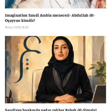
Imagination Saudi Arabia meneceri- Abdullah Əl-
Oşayvan kimdir?
16 İyul 2026 18:26
Səudiyyə bankında qadın rəhbər Rəbah Əl-Şimaisi