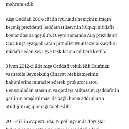
məhrum edib.
Aişə Qəddafi 2004-cü ilin iyulunda həmçinin İraqın
keçmiş prezidenti Səddam Hüseynin hüquqi müdafiə
komandasına qoşulub. O, eyni zamanda ABŞ prezidenti
Corc Buşa ayaqqabı atan jurnalist Muntəzər əl-Zeydini
müdafiə edən xeyriyyə təşkilatına rəhbərlik edib.
3 iyun 2012-ci ildə Aişə Qəddafi vəkili Nik Kaufman
vasitəsilə Beynəlxalq Cinayət Məhkəməsinin
hakimlərinə müraciət edərək, prokuror Fatou
Bensoudadan atasının və qardaşı Mütəssim Qəddafinin
qətlinin araşdırılması ilə bağlı hansı addımların
atıldığını açıqlamağı tələb edib.
2011-ci ilin avqustunda, Tripoli uğrunda döyüşlər