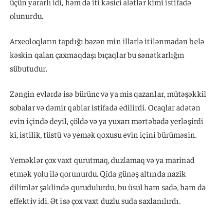
üçün yararlı idi, həm də iti kəsici alətlər kimi istifadə
olunurdu.
Arxeoloqların tapdığı bəzən min illərlə itilənmədən belə
kəskin qalan çaxmaqdaşı bıçaqlar bu sənətkarlığın
sübutudur.
Zəngin evlərdə isə bürünc və ya mis qazanlar, mütəşəkkil
sobalar və dəmir qablar istifadə edilirdi. Ocaqlar adətən
evin içində deyil, çöldə və ya yuxarı mərtəbədə yerləşirdi
ki, istilik, tüstü və yemək qoxusu evin içini bürüməsin.
Yeməklər çox vaxt qurutmaq, duzlamaq və ya marinad
etmək yolu ilə qorunurdu. Qida günəş altında nazik
dilimlər şəklində qurudulurdu, bu üsul həm sadə, həm də
effektiv idi. Ət isə çox vaxt duzlu suda saxlanılırdı.