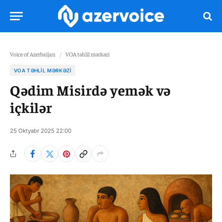
Voice of Azerbaijan
/
VOA təhlil mərkəzi
VOA TƏHLIL MƏRKƏZI
Qədim Misirdə yemək və
içkilər
25 Oktyabr 2025 22:00