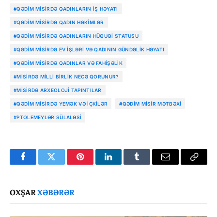
#QƏDIM MISIRDƏ QADINLARIN IŞ HƏYATI
#QƏDIM MISIRDƏ QADIN HƏKIMLƏR
#QƏDIM MISIRDƏ QADINLARIN HÜQUQI STATUSU
#QƏDIM MISIRDƏ EV IŞLƏRI VƏ QADININ GÜNDƏLIK HƏYATI
#QƏDIM MISIRDƏ QADINLAR VƏ FAHIŞƏLIK
#MISIRDƏ MILLI BIRLIK NECƏ QORUNUR?
#MISIRDƏ ARXEOLOJI TAPINTILAR
#QƏDIM MISIRDƏ YEMƏK VƏ IÇKILƏR
#QƏDIM MISIR MƏTBƏXI
#PTOLEMEYLƏR SÜLALƏSI
Facebook
Twitter
Pinterest
LinkedIn
Tumblr
Email
Copy
Link
OXŞAR
XƏBƏRƏR