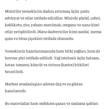
Misirlilər yeməklərin dadını artırmaq üçün çoxlu
ədviyyat və otlar istifadə edirdilər. Misirdə şüyüd, cəfəri,
kəklikotu, zirə, yabanı mərcimək, oregano və nanə kimi
otlar yetişdirilirdi. Əlavə dadvericilər kimi xardal, xurma
qozu və lotus çiçəkləri istifadə olunurdu.
Yeməklərin hazırlanmasında həm bitki yağları, həm də
heyvan piyi istifadə edilirdi. Yağ istehsalı üçün balsam,
kətan toxumu, küncüt və ricinus (kastor) bitkiləri
becərilirdi.
Mətbəx avadanlıqları adətən daş və ya gildən
hazırlanırdı.
Bu materiallar həm möhkəm qazan və saxlama qabları