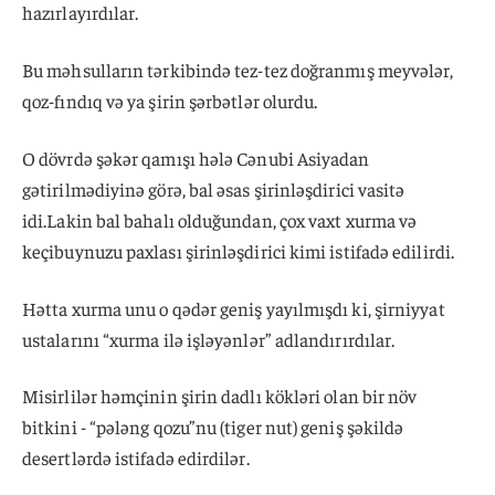
hazırlayırdılar.
Bu məhsulların tərkibində tez-tez doğranmış meyvələr,
qoz-fındıq və ya şirin şərbətlər olurdu.
O dövrdə şəkər qamışı hələ Cənubi Asiyadan
gətirilmədiyinə görə, bal əsas şirinləşdirici vasitə
idi.Lakin bal bahalı olduğundan, çox vaxt xurma və
keçibuynuzu paxlası şirinləşdirici kimi istifadə edilirdi.
Hətta xurma unu o qədər geniş yayılmışdı ki, şirniyyat
ustalarını “xurma ilə işləyənlər” adlandırırdılar.
Misirlilər həmçinin şirin dadlı kökləri olan bir növ
bitkini - “pələng qozu”nu (tiger nut) geniş şəkildə
desertlərdə istifadə edirdilər.