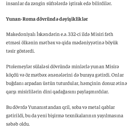
insanlar da zəngin süfrələrdə iştirak edə bilirdilər.
Yunan-Roma dövründə dəyişikliklər
Makedoniyalı İskəndərin e.ə. 332-ci ildə Misiri fəth
etməsi ölkənin mətbəx və qida mədəniyyətinə böyük
təsir göstərdi.
Ptolemeylər sülaləsi dövründə minlərlə yunan Misirə
köçdü və öz mətbəx ənənələrini də buraya gətirdi. Onlar
buğdanı arpadan üstün tuturdular, həmçinin donuz ətinə
qarşı misirlilərin dini qadağasını paylaşmırdılar.
Bu dövrdə Yunanıstandan qril, soba və metal qablar
gətirildi, bu da yeni bişirmə texnikalarının yayılmasına
səbəb oldu.