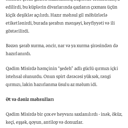
edilirdi, bu küplərin divarlarında qazların çıxması üçün
kiçik deşiklər açılırdı. Hazır məhsul gil möhürlərlə
etiketlənirdi, burada şərabın mənşəyi, keyfiyyəti və ili
göstərilirdi.
Bəzən şərab xurma, əncir, nar və ya xurma şirəsindən də
hazırlanırdı.
Qədim Misirdə həmçinin “şedeh” adlı güclü qırmızı içki
istehsal olunurdu. Onun spirt dərəcəsi yüksək, rəngi
qırmızı, lakin hazırlanma üsulu az məlum idi.
Ət və dəniz məhsulları
Qədim Misirdə bir çox ev heyvanı saxlanılırdı - inək, öküz,
keçi, eşşək, qoyun, antilop və donuzlar.