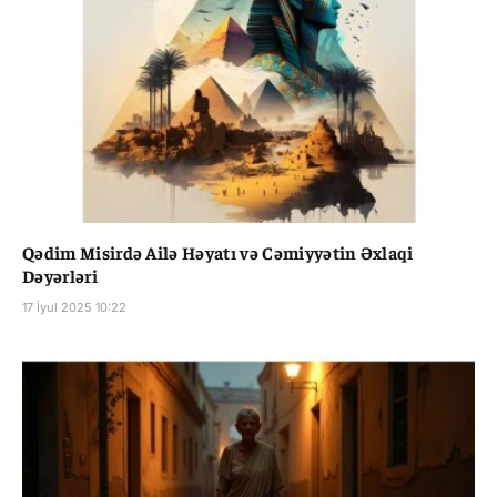
Qədim Misirdə Ailə Həyatı və Cəmiyyətin Əxlaqi
Dəyərləri
17 İyul 2025 10:22