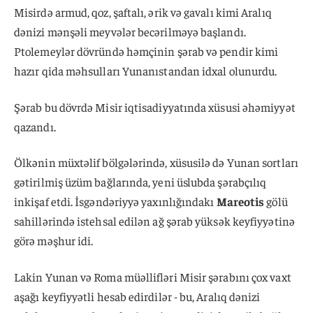
Misirdə armud, qoz, şaftalı, ərik və gavalı kimi Aralıq
dənizi mənşəli meyvələr becərilməyə başlandı.
Ptolemeylər dövründə həmçinin şərab və pendir kimi
hazır qida məhsulları Yunanıstandan idxal olunurdu.
Şərab bu dövrdə Misir iqtisadiyyatında xüsusi əhəmiyyət
qazandı.
Ölkənin müxtəlif bölgələrində, xüsusilə də Yunan sortları
gətirilmiş üzüm bağlarında, yeni üslubda şərabçılıq
inkişaf etdi. İsgəndəriyyə yaxınlığındakı
Mareotis
gölü
sahillərində istehsal edilən ağ şərab yüksək keyfiyyətinə
görə məşhur idi.
Lakin Yunan və Roma müəllifləri Misir şərabını çox vaxt
aşağı keyfiyyətli hesab edirdilər - bu, Aralıq dənizi