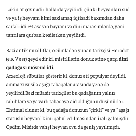
Lakin ət çox nadir hallarda yeyilirdi, çünki heyvanları süd
və ya iş heyvanı kimi saxlamaq iqtisadi baxımdan daha
sərfəli idi. Ət əsasən bayram və dini mərasimlərdə, yəni
tanrılara qurban kəsilərkən yeyilirdi.
Bəzi antik müəlliflər, o cümlədən yunan tarixçisi Herodot
(e.ə. V əsr) qeyd edir ki, misirlilərin donuz ətinə qarşı
dini
qadağası mövcud idi
.
Arxeoloji sübutlar göstərir ki, donuz əti populyar deyildi,
amma xüsusilə aşağı təbəqələr arasında yenə də
yeyilirdi.Bəzi müasir tarixçilər bu qadağanın yalnız
rahiblərə və ya varlı təbəqəyə aid olduğunu düşünürlər.
Ehtimal olunur ki, bu qadağa donuzun “çirkli” və ya “aşağı
statuslu heyvan” kimi qəbul edilməsindən irəli gəlmişdir.
Qədim Misirdə vəhşi heyvan ovu da geniş yayılmışdı.