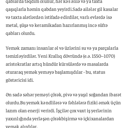
qablarda təqdim olunur, hər kəs əlilə və ya taxta
qaşıqlarla həmin qabdan yeyirdi.Sadə ailələr gil kasalar
və taxta alətlərdən istifadə edirdilər, varlı evlərdə isə
metal, şüşə və keramikadan hazırlanmış incə süfrə
qabları olurdu.
Yemək zamanı insanlar əl və üzlərini su və ya parçalarla
təmizləyirdilər. Yeni Krallıq dövründə (e.ə. 1550–1070)
aristokratlar artıq hündür kürsülərdə və masalarda
oturaraq yemək yeməyə başlamışdılar - bu, status
göstəricisi idi.
Ən sadə səhər yeməyi çörək, pivə və yaşıl soğandan ibarət
olurdu.Bu yemək kəndlilərə və fəhlələrə fiziki əmək üçün
lazım olan enerji verirdi. İşçilər çox vaxt iş yerlərinin
yaxınlığında yerləşən çörəkbişirmə və içkixanalardan
yemək alırdılar.