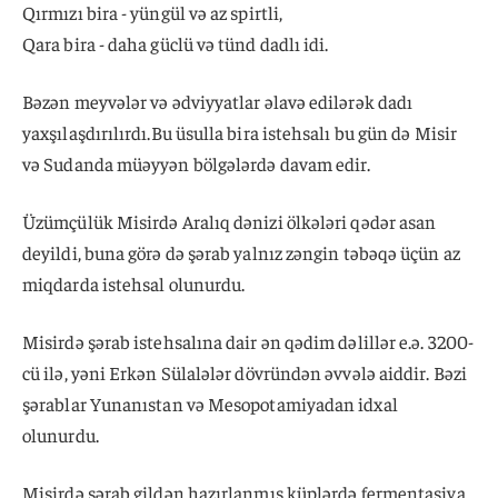
Qırmızı bira - yüngül və az spirtli,
Qara bira - daha güclü və tünd dadlı idi.
Bəzən meyvələr və ədviyyatlar əlavə edilərək dadı
yaxşılaşdırılırdı.Bu üsulla bira istehsalı bu gün də Misir
və Sudanda müəyyən bölgələrdə davam edir.
Üzümçülük Misirdə Aralıq dənizi ölkələri qədər asan
deyildi, buna görə də şərab yalnız zəngin təbəqə üçün az
miqdarda istehsal olunurdu.
Misirdə şərab istehsalına dair ən qədim dəlillər e.ə. 3200-
cü ilə, yəni Erkən Sülalələr dövründən əvvələ aiddir. Bəzi
şərablar Yunanıstan və Mesopotamiyadan idxal
olunurdu.
Misirdə şərab gildən hazırlanmış küplərdə fermentasiya