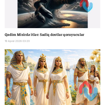
Qədim Misirdə itlər: Sadiq dostlar qoruyucular
19 Aprel 2026 03:20