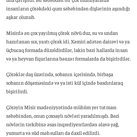
insanların çörəkdəki qum səbəbindən dişlərinin aşındığı
aşkar olunub.
Misirdə ən çox yayılmış çörək növü duz, su və undan
hazırlanan sıx, yastı çörək idi. Xəmiri adətən dairəvi və ya
üçbucaq formada düzəldirdilər, lakin bəzi hallarda insan
və ya heyvan fiqurlarına bənzər formalarda da bişirirdilər.
Çörəklər daş üzərində, sobanın içərisində, birbaşa
sobanın döşəməsində və ya isti kül içində basdırılaraq
bişirilirdi.
Çörəyin Misir mədəniyyətində mühüm yer tutması
səbəbindən, onun çoxsaylı növləri yaradılmışdı. Bəzi
növlərin tərkibinə əsas inqrediyentlərdən əlavə yağ,
yumurta və süd məhsulları da daxil edilirdi.