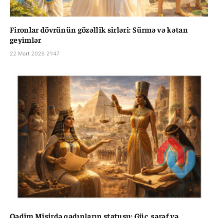
Fironlar dövrünün gözəllik sirləri: Sürmə və kətan
geyimlər
22 Mart 2026 21:47
Qədim Misirdə qadınların statusu: Güc, şərəf və