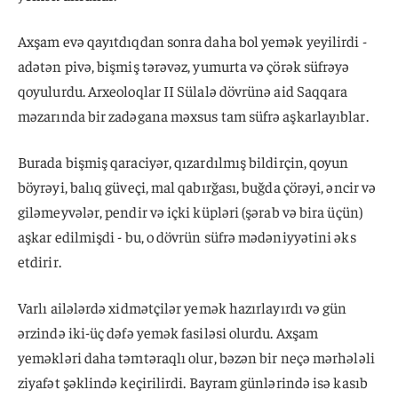
Axşam evə qayıtdıqdan sonra daha bol yemək yeyilirdi -
adətən pivə, bişmiş tərəvəz, yumurta və çörək süfrəyə
qoyulurdu. Arxeoloqlar II Sülalə dövrünə aid Saqqara
məzarında bir zadəgana məxsus tam süfrə aşkarlayıblar.
Burada bişmiş qaraciyər, qızardılmış bildirçin, qoyun
böyrəyi, balıq güveçi, mal qabırğası, buğda çörəyi, əncir və
giləmeyvələr, pendir və içki küpləri (şərab və bira üçün)
aşkar edilmişdi - bu, o dövrün süfrə mədəniyyətini əks
etdirir.
Varlı ailələrdə xidmətçilər yemək hazırlayırdı və gün
ərzində iki-üç dəfə yemək fasiləsi olurdu. Axşam
yeməkləri daha təmtəraqlı olur, bəzən bir neçə mərhələli
ziyafət şəklində keçirilirdi. Bayram günlərində isə kasıb