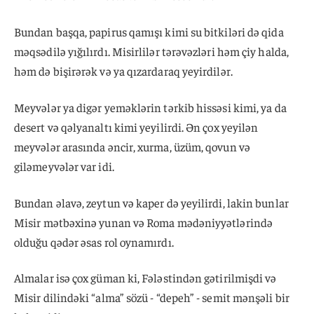
Bundan başqa, papirus qamışı kimi su bitkiləri də qida
məqsədilə yığılırdı. Misirlilər tərəvəzləri həm çiy halda,
həm də bişirərək və ya qızardaraq yeyirdilər.
Meyvələr ya digər yeməklərin tərkib hissəsi kimi, ya da
desert və qəlyanaltı kimi yeyilirdi. Ən çox yeyilən
meyvələr arasında əncir, xurma, üzüm, qovun və
giləmeyvələr var idi.
Bundan əlavə, zeytun və kaper də yeyilirdi, lakin bunlar
Misir mətbəxinə yunan və Roma mədəniyyətlərində
olduğu qədər əsas rol oynamırdı.
Almalar isə çox güman ki, Fələstindən gətirilmişdi və
Misir dilindəki “alma” sözü - “depeh” - semit mənşəli bir