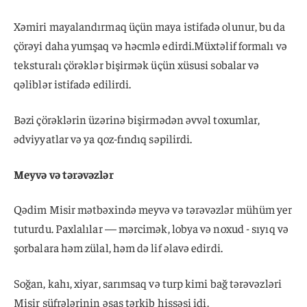
Xəmiri mayalandırmaq üçün maya istifadə olunur, bu da
çörəyi daha yumşaq və həcmlə edirdi.Müxtəlif formalı və
teksturalı çörəklər bişirmək üçün xüsusi sobalar və
qəliblər istifadə edilirdi.
Bəzi çörəklərin üzərinə bişirmədən əvvəl toxumlar,
ədviyyatlar və ya qoz-fındıq səpilirdi.
Meyvə və tərəvəzlər
Qədim Misir mətbəxində meyvə və tərəvəzlər mühüm yer
tuturdu. Paxlalılar — mərcimək, lobya və noxud - sıyıq və
şorbalara həm zülal, həm də lif əlavə edirdi.
Soğan, kahı, xiyar, sarımsaq və turp kimi bağ tərəvəzləri
Misir süfrələrinin əsas tərkib hissəsi idi.