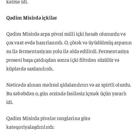
kəlmə idi.
Qədim Misirdə içkilər
Qədim Misirdə arpa pivısi milli içki hesab olunurdu və
çox vaxt evdə hazırlanırdı. O, çörək və üyüdülmüş arpanın
su ilə fermentasiyası yolu ilə əldə edilirdi. Fermentasiya
prosesi başa çatdıqdan sonra içki filtrdən süzülür və
küplərdə saxlanılırdı.
Nəticədə alınan məhsul qidalandırıcı və az spirtli olurdu.
Bu səbəbdən o, gün ərzində fasiləsiz içmək üçün yararlı
idi.
Qədim Misirdə pivələr rənglərinə görə
kateqoriyalaşdırılırdı: