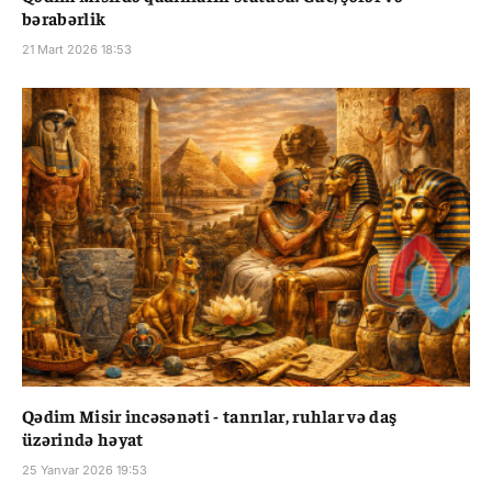
bərabərlik
21 Mart 2026 18:53
Qədim Misir incəsənəti - tanrılar, ruhlar və daş
üzərində həyat
25 Yanvar 2026 19:53