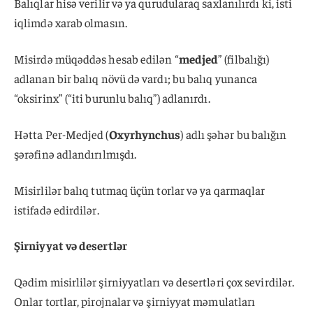
Balıqlar hisə verilir və ya qurudularaq saxlanılırdı ki, isti
iqlimdə xarab olmasın.
Misirdə müqəddəs hesab edilən “
medjed
” (filbalığı)
adlanan bir balıq növü də vardı; bu balıq yunanca
“oksirinx” (“iti burunlu balıq”) adlanırdı.
Hətta Per-Medjed (
Oxyrhynchus
) adlı şəhər bu balığın
şərəfinə adlandırılmışdı.
Misirlilər balıq tutmaq üçün torlar və ya qarmaqlar
istifadə edirdilər.
Şirniyyat və desertlər
Qədim misirlilər şirniyyatları və desertləri çox sevirdilər.
Onlar tortlar, pirojnalar və şirniyyat məmulatları