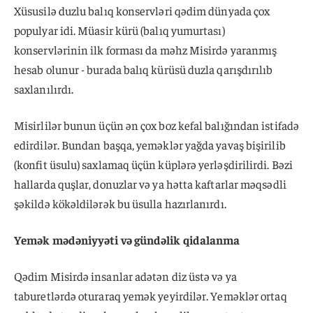
Xüsusilə duzlu balıq konservləri qədim dünyada çox
populyar idi. Müasir kürü (balıq yumurtası)
konservlərinin ilk forması da məhz Misirdə yaranmış
hesab olunur - burada balıq kürüsü duzla qarışdırılıb
saxlanılırdı.
Misirlilər bunun üçün ən çox boz kefal balığından istifadə
edirdilər. Bundan başqa, yeməklər yağda yavaş bişirilib
(konfit üsulu) saxlamaq üçün küplərə yerləşdirilirdi. Bəzi
hallarda quşlar, donuzlar və ya hətta kaftarlar məqsədli
şəkildə kökəldilərək bu üsulla hazırlanırdı.
Yemək mədəniyyəti və gündəlik qidalanma
Qədim Misirdə insanlar adətən diz üstə və ya
taburetlərdə oturaraq yemək yeyirdilər. Yeməklər ortaq