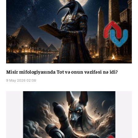
Misir mifologiyasında Tot və onun vəzifəsi nə idi?
9 May 2026 02:08