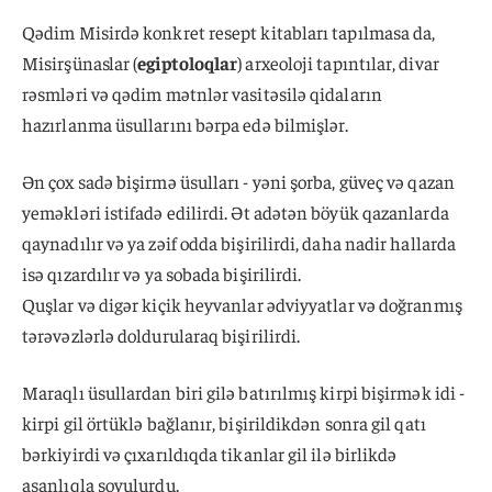
Qədim Misirdə konkret resept kitabları tapılmasa da,
Misirşünaslar (
egiptoloqlar
) arxeoloji tapıntılar, divar
rəsmləri və qədim mətnlər vasitəsilə qidaların
hazırlanma üsullarını bərpa edə bilmişlər.
Ən çox sadə bişirmə üsulları - yəni şorba, güveç və qazan
yeməkləri istifadə edilirdi. Ət adətən böyük qazanlarda
qaynadılır və ya zəif odda bişirilirdi, daha nadir hallarda
isə qızardılır və ya sobada bişirilirdi.
Quşlar və digər kiçik heyvanlar ədviyyatlar və doğranmış
tərəvəzlərlə doldurularaq bişirilirdi.
Maraqlı üsullardan biri gilə batırılmış kirpi bişirmək idi -
kirpi gil örtüklə bağlanır, bişirildikdən sonra gil qatı
bərkiyirdi və çıxarıldıqda tikanlar gil ilə birlikdə
asanlıqla soyulurdu.