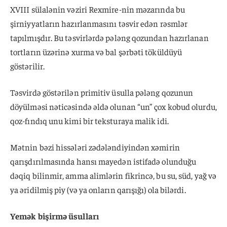
XVIII sülalənin vəziri Rexmire-nin məzarında bu
şirniyyatların hazırlanmasını təsvir edən rəsmlər
tapılmışdır. Bu təsvirlərdə pələng qozundan hazırlanan
tortların üzərinə xurma və bal şərbəti töküldüyü
göstərilir.
Təsvirdə göstərilən primitiv üsulla pələng qozunun
döyülməsi nəticəsində əldə olunan “un” çox kobud olurdu,
qoz-fındıq unu kimi bir teksturaya malik idi.
Mətnin bəzi hissələri zədələndiyindən xəmirin
qarışdırılmasında hansı mayedən istifadə olunduğu
dəqiq bilinmir, amma alimlərin fikrincə, bu su, süd, yağ və
ya əridilmiş piy (və ya onların qarışığı) ola bilərdi.
Yemək bişirmə üsulları