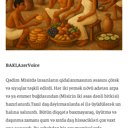
BAKI,AzerVoice
Qədim Misirdə insanların qidalanmasının əsasını çörək
və sıyıqlar təşkil edirdi. Hər iki yemək növü adətən arpa
və ya emmer buğdasından (Misirin iki əsas dənli bitkisi)
hazırlanırdı.Taxıl daş dəyirmanlarda əl ilə üyüdülərək un
halına salınırdı. Bütün diqqətə baxmayaraq, üyütmə və
daşınma zamanı qum və xırda daş hissəcikləri çox vaxt
una qarışırdı. Bu səbəbdən bir çox mumiyalarda