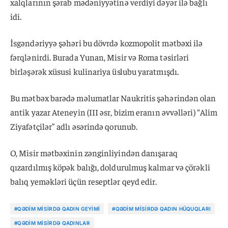
xalqlarının şərab mədəniyyətinə verdiyi dəyər ilə bağlı
idi.
İsgəndəriyyə şəhəri bu dövrdə kozmopolit mətbəxi ilə
fərqlənirdi. Burada Yunan, Misir və Roma təsirləri
birləşərək xüsusi kulinariya üslubu yaratmışdı.
Bu mətbəx barədə məlumatlar Naukritis şəhərindən olan
antik yazar Ateneyin (III əsr, bizim eranın əvvəlləri) “Alim
Ziyafətçilər” adlı əsərində qorunub.
O, Misir mətbəxinin zənginliyindən danışaraq
qızardılmış köpək balığı, doldurulmuş kalmar və çörəkli
balıq yeməkləri üçün reseptlər qeyd edir.
#QƏDIM MISIRDƏ QADIN GEYIMI
#QƏDIM MISIRDƏ QADIN HÜQUQLARI
#QƏDIM MISIRDƏ QADINLAR