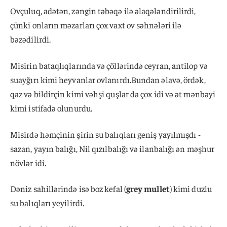
Ovçuluq, adətən, zəngin təbəqə ilə əlaqələndirilirdi,
çünki onların məzarları çox vaxt ov səhnələri ilə
bəzədilirdi.
Misirin bataqlıqlarında və çöllərində ceyran, antilop və
suayğırı kimi heyvanlar ovlanırdı.Bundan əlavə, ördək,
qaz və bildirçin kimi vəhşi quşlar da çox idi və ət mənbəyi
kimi istifadə olunurdu.
Misirdə həmçinin şirin su balıqları geniş yayılmışdı -
sazan, yayın balığı, Nil qızılbalığı və ilanbalığı ən məşhur
növlər idi.
Dəniz sahillərində isə boz kefal (
grey mullet
) kimi duzlu
su balıqları yeyilirdi.