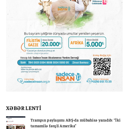
XƏBƏR LENTİ
Trampın paylaşımı ABŞ-da mübahisə yaradıb: “İki
tamamilə fərqli Amerika”