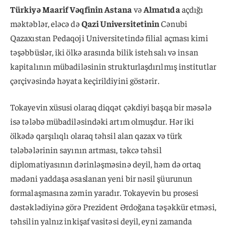
Türkiyə Maarif Vəqfinin Astana
və
Almatıda
açdığı
məktəblər, eləcə də
Qazi Universitetinin
Cənubi
Qazaxıstan Pedaqoji Universitetində filial açması kimi
təşəbbüslər, iki ölkə arasında bilik istehsalı və insan
kapitalının mübadiləsinin strukturlaşdırılmış institutlar
çərçivəsində həyata keçirildiyini göstərir.
Tokayevin xüsusi olaraq diqqət çəkdiyi başqa bir məsələ
isə tələbə mübadiləsindəki artım olmuşdur. Hər iki
ölkədə qarşılıqlı olaraq təhsil alan qazax və türk
tələbələrinin sayının artması, təkcə təhsil
diplomatiyasının dərinləşməsinə deyil, həm də ortaq
mədəni yaddaşa əsaslanan yeni bir nəsil şüurunun
formalaşmasına zəmin yaradır. Tokayevin bu prosesi
dəstəklədiyinə görə Prezident Ərdoğana təşəkkür etməsi,
təhsilin yalnız inkişaf vasitəsi deyil, eyni zamanda