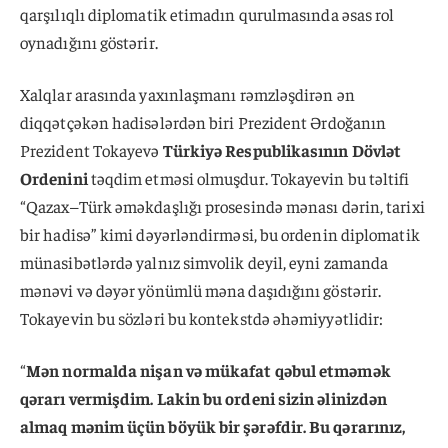
qarşılıqlı diplomatik etimadın qurulmasında əsas rol
oynadığını göstərir.
Xalqlar arasında yaxınlaşmanı rəmzləşdirən ən
diqqətçəkən hadisələrdən biri Prezident Ərdoğanın
Prezident Tokayevə
Türkiyə Respublikasının Dövlət
Ordenini
təqdim etməsi olmuşdur. Tokayevin bu təltifi
“Qazax–Türk əməkdaşlığı prosesində mənası dərin, tarixi
bir hadisə” kimi dəyərləndirməsi, bu ordenin diplomatik
münasibətlərdə yalnız simvolik deyil, eyni zamanda
mənəvi və dəyər yönümlü məna daşıdığını göstərir.
Tokayevin bu sözləri bu kontekstdə əhəmiyyətlidir:
“
Mən normalda nişan və mükafat qəbul etməmək
qərarı vermişdim. Lakin bu ordeni sizin əlinizdən
almaq mənim üçün böyük bir şərəfdir. Bu qərarınız,