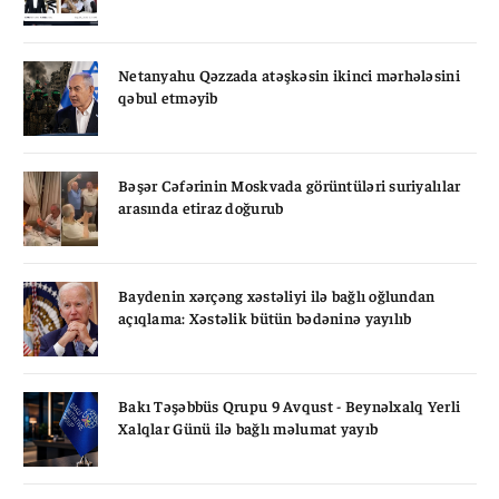
Netanyahu Qəzzada atəşkəsin ikinci mərhələsini
qəbul etməyib
Bəşər Cəfərinin Moskvada görüntüləri suriyalılar
arasında etiraz doğurub
Baydenin xərçəng xəstəliyi ilə bağlı oğlundan
açıqlama: Xəstəlik bütün bədəninə yayılıb
Bakı Təşəbbüs Qrupu 9 Avqust - Beynəlxalq Yerli
Xalqlar Günü ilə bağlı məlumat yayıb