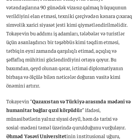
vətəndaşlarına 90 günədək vizasız qalmaq hüququnun
verildiyini elan etməsi, texniki çərçivədən kənara çıxaraq
simvolik xarici siyasət jesti kimi qiymətləndirilməlidir.
Tokayevin bu addımı iş adamları, tələbələr və turistlər
üçün asanlaşdırıcı bir təşəbbüs kimi təqdim etməsi,
tətbiqin eyni zamanda qarşılıqlı etimad, açıqlıq və
şəffaflıq mühitini gücləndirdiyini ortaya qoyur. Bu
baxımdan, qeyd olunan qərar, ictimai diplomatiyanın
birbaşa və ölçülə bilən nəticələr doğuran vasitə kimi
önəmini artırır.
Tokayevin “
Qazaxıstan və Türkiyə arasında mədəni və
humanitar bağlar qızıl körpüdür
” ifadəsi,
münasibətlərin yalnız siyasi deyil, həm də tarixi və
sosial-mədəni təməl üzərində qurulduğunu vurğulayır.
Əhməd Yəsəvi Universitet
inin institusional uğuru,