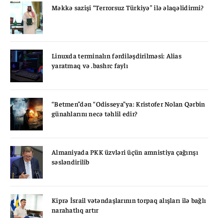
Məkkə sazişi “Terrorsuz Türkiyə” ilə əlaqəlidirmi?
Linuxda terminalın fərdiləşdirilməsi: Alias
yaratmaq və .bashrc faylı
“Betmen”dən “Odisseya”ya: Kristofer Nolan Qərbin
günahlarını necə təhlil edir?
Almaniyada PKK üzvləri üçün amnistiya çağırışı
səsləndirilib
Kiprə İsrail vətəndaşlarının torpaq alışları ilə bağlı
narahatlıq artır