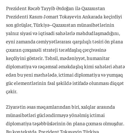
Prezident Rəcəb Tayyib Ərdoğan ilə Qazaxıstan
Prezidenti Kasım-Jomart Tokayevin Ankarada keçirdiyi
son görüşlər, Türkiyə–Qazaxıstan münasibətlərinin
yalnız siyasi və iqtisadi sahələrlə məhdudlaşmadığını,
eyni zamanda cəmiyyətlərarası qarşılıqlı təsiri ön plana
çıxaran çoxşaxəli strateji tərəfdaşlıq çərçivəsinə
keçdiyini göstərir. Təhsil, mədəniyyət, humanitar
diplomatiya və rəqəmsal əməkdaşlıq kimi sahələri əhatə
edən bu yeni mərhələdə, ictimai diplomatiya və yumşaq
güc elementlərinin fəal şəkildə istifadə olunması diqqət
çəkir.
Ziyarətin əsas məqamlarından biri, xalqlar arasında
münasibətləri gücləndirməyə yönəlmiş ictimai
diplomatiya təşəbbüslərinin ön plana çıxması olmuşdur.
Bu kontekstdə, Prezident Tokayevin Türkiyə