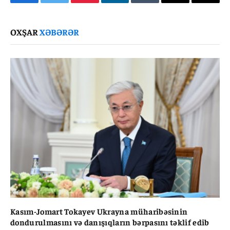
Facebook
Twitter
Pinterest
LinkedIn
Tumblr
Email
Copy
Link
OXŞAR
XƏBƏRƏR
Kasım-Jomart Tokayev Ukrayna müharibəsinin
dondurulmasını və danışıqların bərpasını təklif edib