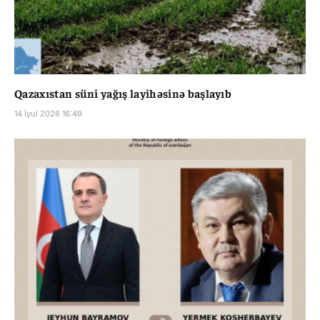
Qazaxıstan süni yağış layihəsinə başlayıb
14 İyul 2026 16:49