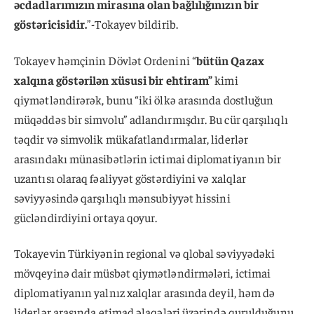
əcdadlarımızın mirasına olan bağlılığınızın bir
göstəricisidir.
”-Tokayev bildirib.
Tokayev həmçinin Dövlət Ordenini “
bütün Qazax
xalqına göstərilən xüsusi bir ehtiram”
kimi
qiymətləndirərək, bunu “iki ölkə arasında dostluğun
müqəddəs bir simvolu” adlandırmışdır. Bu cür qarşılıqlı
təqdir və simvolik mükafatlandırmalar, liderlər
arasındakı münasibətlərin ictimai diplomatiyanın bir
uzantısı olaraq fəaliyyət göstərdiyini və xalqlar
səviyyəsində qarşılıqlı mənsubiyyət hissini
gücləndirdiyini ortaya qoyur.
Tokayevin Türkiyənin regional və qlobal səviyyədəki
mövqeyinə dair müsbət qiymətləndirmələri, ictimai
diplomatiyanın yalnız xalqlar arasında deyil, həm də
liderlər arasında etimad əlaqələri üzərində qurulduğunu