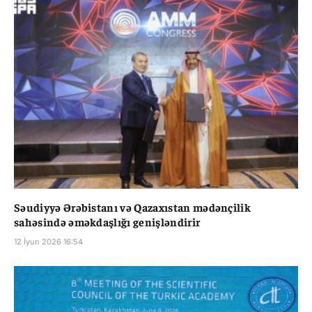
Səudiyyə Ərəbistanı və Qazaxıstan mədənçilik
sahəsində əməkdaşlığı genişləndirir
12 İyun 2026 16:54