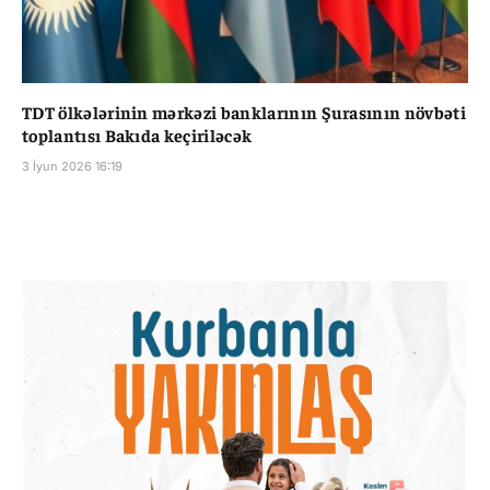
TDT ölkələrinin mərkəzi banklarının Şurasının növbəti
toplantısı Bakıda keçiriləcək
3 İyun 2026 16:19