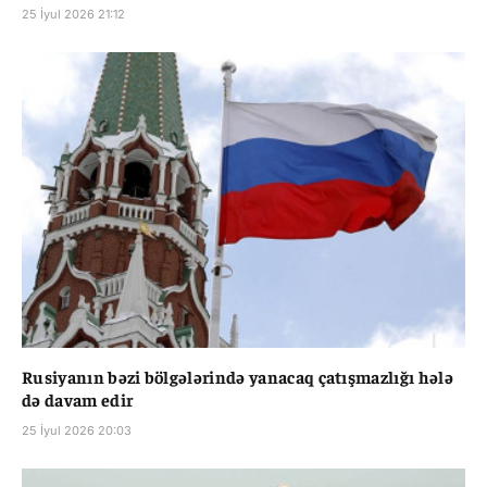
25 İyul 2026 21:12
Rusiyanın bəzi bölgələrində yanacaq çatışmazlığı hələ
də davam edir
25 İyul 2026 20:03