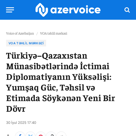
Voice of Azerbaijan
/
VOA təhlil mərkəzi
VOA TƏHLIL MƏRKƏZI
Türkiyə–Qazaxıstan
Münasibətlərində İctimai
Diplomatiyanın Yüksəlişi:
Yumşaq Güc, Təhsil və
Etimada Söykənən Yeni Bir
Dövr
30 İyul 2025 17:40