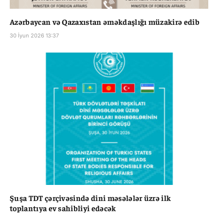
Azərbaycan və Qazaxıstan əməkdaşlığı müzakirə edib
30 İyun 2026 13:37
Şuşa TDT çərçivəsində dini məsələlər üzrə ilk
toplantıya ev sahibliyi edəcək