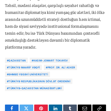
Təhsil, mədəni əlaqələr, qarşılıqlı səyahət rahatlığı və
humanitar diplomatiya kimi yumşaq güc alətləri, iki ölkə
arasında uzunmüddətli strateji dostluğun həm ictimai,
həm də siyasi səviyyədə institusional formalaşmasını
təmin edir; bu isə Türk Dünyası baxımından çoxtərəfli
əməkdaşlığı dəstəkləyən davamlı bir diplomatik
platforma yaradır.
#QAZAXISTAN
#KASIM-JOMART TOKAYEV
#TÜRKIYƏ MAARIF VƏQFI
#PROF. DR. ALI ASKER
#ƏHMƏD YƏSƏVI UNIVERSITETI
#TÜRKIYƏ RESPUBLIKASININ DÖVLƏT ORDENINI
#TÜRKIYƏ–QAZAXISTAN MÜNASIBƏTLƏRI