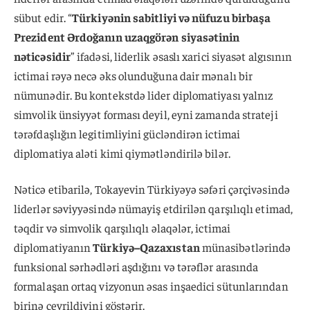
sübut edir. “
Türkiyənin sabitliyi və nüfuzu birbaşa
Prezident Ərdoğanın uzaqgörən siyasətinin
nəticəsidir
” ifadəsi, liderlik əsaslı xarici siyasət algısının
ictimai rəyə necə əks olunduğuna dair mənalı bir
nümunədir. Bu kontekstdə lider diplomatiyası yalnız
simvolik ünsiyyət forması deyil, eyni zamanda strateji
tərəfdaşlığın legitimliyini gücləndirən ictimai
diplomatiya aləti kimi qiymətləndirilə bilər.
Nəticə etibarilə, Tokayevin Türkiyəyə səfəri çərçivəsində
liderlər səviyyəsində nümayiş etdirilən qarşılıqlı etimad,
təqdir və simvolik qarşılıqlı əlaqələr, ictimai
diplomatiyanın
Türkiyə–Qazaxıstan
münasibətlərində
funksional sərhədləri aşdığını və tərəflər arasında
formalaşan ortaq vizyonun əsas inşaedici sütunlarından
birinə çevrildiyini göstərir.