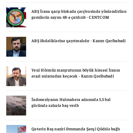
ABŞ İrana qarşı blokada çərçivəsində yönləndirilən
gəmilərin sayını 48-ə çatdırıb - CENTCOM
ABŞ öhdəliklərinə qayıtmalıdır - Kazım Qəribabadi
Yeni Hörmüz marşrutunun böyük hissəsi İranın
ərazi sularından keçəcək - Kazım Qəribabadi
İndoneziyanın Halmahera adasında 5,5 bal
gücündə zəlzələ baş verib
Qətərin Baş naziri Əmmanda Şərqi Qüdslə bağlı