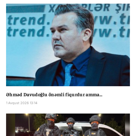
Əhməd Davudoğlu önəmli fiqurdur amma...
1 Avqust 2026 13:14