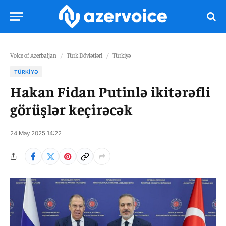
Voice of Azerbaijan
/
Türk Dövlətləri
/
Türkiyə
TÜRKIYƏ
Hakan Fidan Putinlə ikitərəfli
görüşlər keçirəcək
24 May 2025 14:22