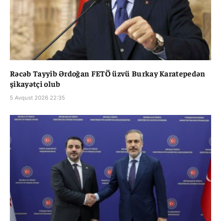
Rəcəb Tayyib Ərdoğan FETÖ üzvü Burkay Karatepedən
şikayətçi olub
5 Avqust 2026 22:35