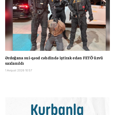
Ərdoğana sui-qəsd cəhdində iştirak edən FETÖ üzvü
saxlanıldı
1 Avqust 2026 10:57