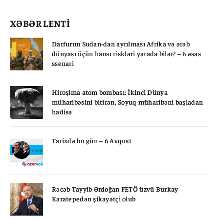
XƏBƏR LENTİ
Darfurun Sudan-dan ayrılması Afrika və ərəb
dünyası üçün hansı riskləri yarada bilər? – 6 əsas
ssenari
Hiroşima atom bombası: İkinci Dünya
müharibəsini bitirən, Soyuq müharibəni başladan
hadisə
Tarixdə bu gün – 6 Avqust
Rəcəb Tayyib Ərdoğan FETÖ üzvü Burkay
Karatepedən şikayətçi olub