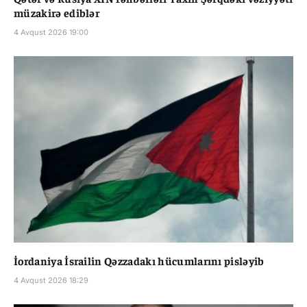
müzakirə ediblər
4 Avqust 2026 19:00
İordaniya İsrailin Qəzzadakı hücumlarını pisləyib
4 Avqust 2026 18:29