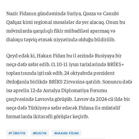
Nazir Fidanın gündəmində Suriya, Qəzza və Cənubi
Qafqaz kimi regional məsələlər də yer alacaq. Onun bu
mövzularda qarşılıqlı fikir mübadiləsi aparmaq və
dialoqu təşviq etmək niyyətində olduğu bildirilib.
Qeyd edək ki, Hakan Fidan bu il ərzində Rusiyaya bir
neçə dəfə səfər edib. O, 10-11 iyun tarixlərində BRİKS+
toplantısında iştirak edib, 24 oktyabrda prezident
Ərdoğanla birlikdə BRİKS Zirvəsinə qatılıb. Sonuncu dəfə
isə aprelin 12-də Antalya Diplomatiya Forumu
çərçivəsində Lavrovla görüşüb. Lavrov da 2024-cü ildə bir
neçə dəfə Türkiyəyə səfər edərək Fidana ilə müxtəlif
formatlarda ikitərəfli görüşlər keçirib.
#TÜRKIYƏ
#RUSIYA
#HAKAN FIDAN