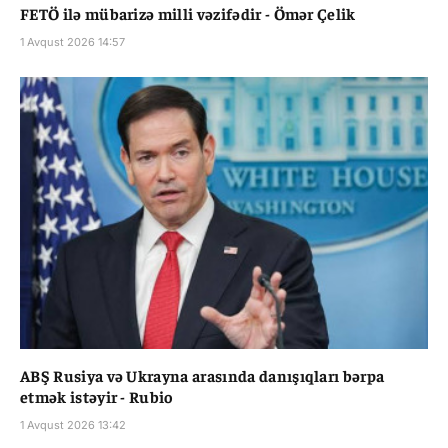
FETÖ ilə mübarizə milli vəzifədir - Ömər Çelik
1 Avqust 2026 14:57
ABŞ Rusiya və Ukrayna arasında danışıqları bərpa
etmək istəyir - Rubio
1 Avqust 2026 13:42