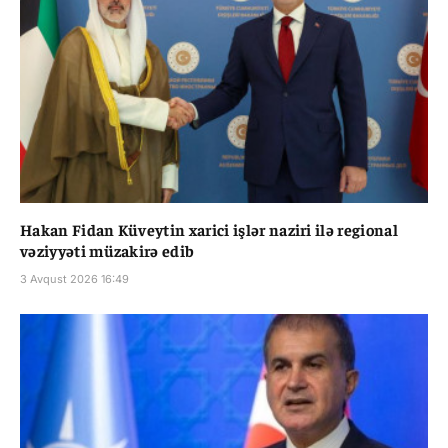
Hakan Fidan Küveytin xarici işlər naziri ilə regional
vəziyyəti müzakirə edib
3 Avqust 2026 16:49