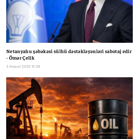
Netanyahu şəbəkəsi sülhü dəstəkləyənləri sabotaj edir
- Ömər Çelik
3 Avqust 2026 15:38