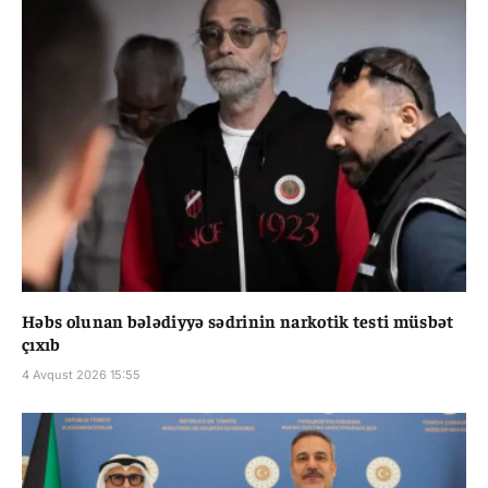
Həbs olunan bələdiyyə sədrinin narkotik testi müsbət
çıxıb
4 Avqust 2026 15:55