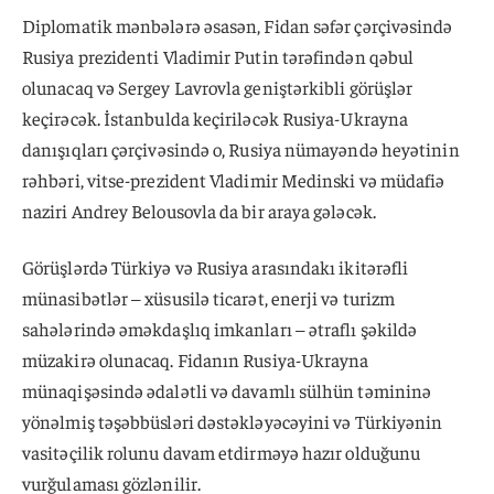
Diplomatik mənbələrə əsasən, Fidan səfər çərçivəsində
Rusiya prezidenti Vladimir Putin tərəfindən qəbul
olunacaq və Sergey Lavrovla geniştərkibli görüşlər
keçirəcək. İstanbulda keçiriləcək Rusiya-Ukrayna
danışıqları çərçivəsində o, Rusiya nümayəndə heyətinin
rəhbəri, vitse-prezident Vladimir Medinski və müdafiə
naziri Andrey Belousovla da bir araya gələcək.
Görüşlərdə Türkiyə və Rusiya arasındakı ikitərəfli
münasibətlər – xüsusilə ticarət, enerji və turizm
sahələrində əməkdaşlıq imkanları – ətraflı şəkildə
müzakirə olunacaq. Fidanın Rusiya-Ukrayna
münaqişəsində ədalətli və davamlı sülhün təmininə
yönəlmiş təşəbbüsləri dəstəkləyəcəyini və Türkiyənin
vasitəçilik rolunu davam etdirməyə hazır olduğunu
vurğulaması gözlənilir.