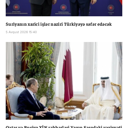
Suriyanın xarici işlər naziri Türkiyəyə səfər edəcək
5 Avqust 2026 15:40
Qətər və Rusiya XİN rəhbərləri Yaxın Şərqdəki vəziyyəti