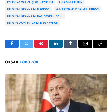
#TÜRKIYƏ XARICI İŞLƏR NAZIRLIYI
#VLADIMIR PUTIN
#RUSIYA-UKRAYNA MÜNAQIŞƏSI
#UKRAYNA-RUSIYA MÜHARIBƏSI
#RUSIYA-UKRAYNA MÜHARIBƏSININ SONU
#RUSIYA VƏ TÜRKIYƏ MÜNASIBƏTLƏRI
Facebook
Twitter
Pinterest
LinkedIn
Tumblr
Email
Copy
Link
OXŞAR
XƏBƏRƏR