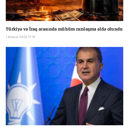
Türkiyə və İraq arasında mühüm razılaşma əldə olundu
1 Avqust 2026 17:10