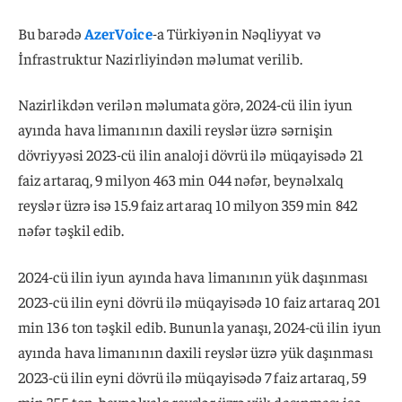
Bu barədə
AzerVoice
-a Türkiyənin Nəqliyyat və
İnfrastruktur Nazirliyindən məlumat verilib.
Nazirlikdən verilən məlumata görə, 2024-cü ilin iyun
ayında hava limanının daxili reyslər üzrə sərnişin
dövriyyəsi 2023-cü ilin analoji dövrü ilə müqayisədə 21
faiz artaraq, 9 milyon 463 min 044 nəfər, beynəlxalq
reyslər üzrə isə 15.9 faiz artaraq 10 milyon 359 min 842
nəfər təşkil edib.
2024-cü ilin iyun ayında hava limanının yük daşınması
2023-cü ilin eyni dövrü ilə müqayisədə 10 faiz artaraq 201
min 136 ton təşkil edib. Bununla yanaşı, 2024-cü ilin iyun
ayında hava limanının daxili reyslər üzrə yük daşınması
2023-cü ilin eyni dövrü ilə müqayisədə 7 faiz artaraq, 59