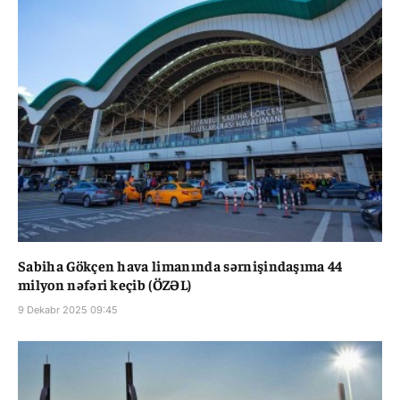
Sabiha Gökçen hava limanında sərnişindaşıma 44
milyon nəfəri keçib (ÖZƏL)
9 Dekabr 2025 09:45