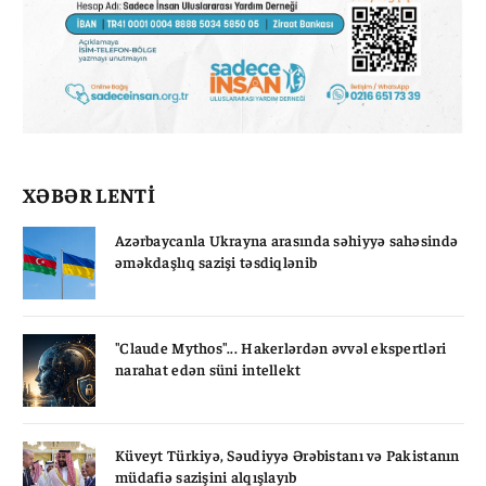
XƏBƏR LENTİ
Azərbaycanla Ukrayna arasında səhiyyə sahəsində
əməkdaşlıq sazişi təsdiqlənib
"Claude Mythos"... Hakerlərdən əvvəl ekspertləri
narahat edən süni intellekt
Küveyt Türkiyə, Səudiyyə Ərəbistanı və Pakistanın
müdafiə sazişini alqışlayıb