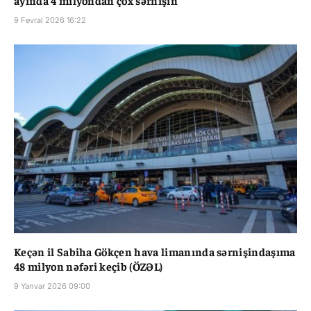
ayında 4 milyondan çox sərnişin
9 Fevral 2026 16:22
Keçən il Sabiha Gökçen hava limanında sərnişindaşıma
48 milyon nəfəri keçib (ÖZƏL)
9 Yanvar 2026 09:00