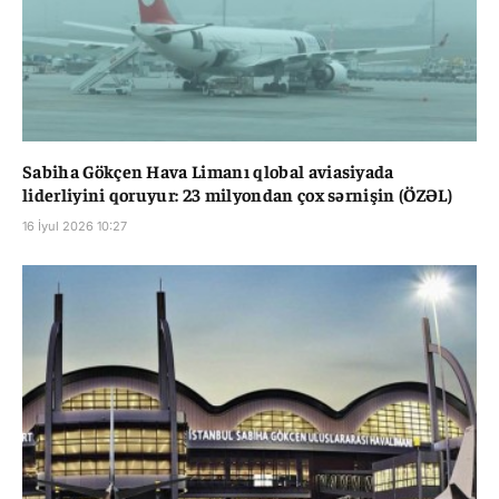
Sabiha Gökçen Hava Limanı qlobal aviasiyada
liderliyini qoruyur: 23 milyondan çox sərnişin (ÖZƏL)
16 İyul 2026 10:27