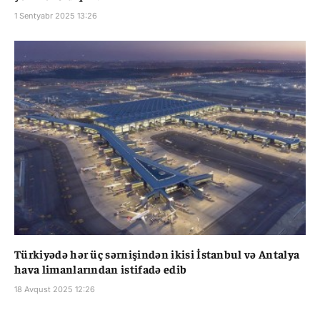
1 Sentyabr 2025 13:26
Türkiyədə hər üç sərnişindən ikisi İstanbul və Antalya
hava limanlarından istifadə edib
18 Avqust 2025 12:26