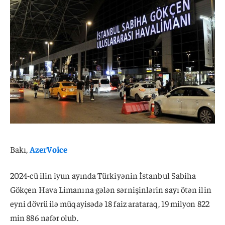
Bakı,
AzerVoice
2024-cü ilin iyun ayında Türkiyənin İstanbul Sabiha
Gökçen Hava Limanına gələn sərnişinlərin sayı ötən ilin
eyni dövrü ilə müqayisədə 18 faiz arataraq, 19 milyon 822
min 886 nəfər olub.