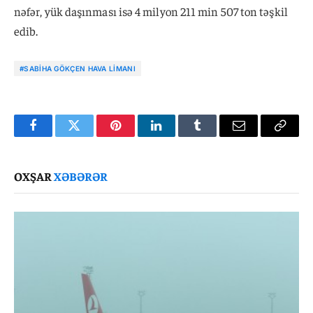
nəfər, yük daşınması isə 4 milyon 211 min 507 ton təşkil
edib.
#SABIHA GÖKÇEN HAVA LIMANI
Facebook
Twitter
Pinterest
LinkedIn
Tumblr
Email
Copy
Link
OXŞAR
XƏBƏRƏR