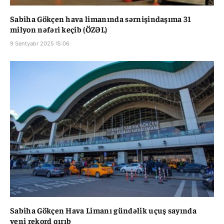
Sabiha Gökçen hava limanında sərnişindaşıma 31
milyon nəfəri keçib (ÖZƏL)
9 Sentyabr 2025 15:06
Sabiha Gökçen Hava Limanı gündəlik uçuş sayında
yeni rekord qırıb