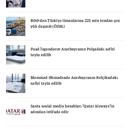
BƏƏ-dən Türkiyə limanlarına 223 min tondan çox
yük daşınıb (ÖZƏL)
Fuad İsgəndərov Azərbaycanın Polşadakı səfiri
təyin edilib
Məmməd Əhmədzadə Azərbaycanın Belçikadakı
səfiri təyin edilib
Saxta sosial media hesabları "Qatar Airways"in
adından istifadə edir