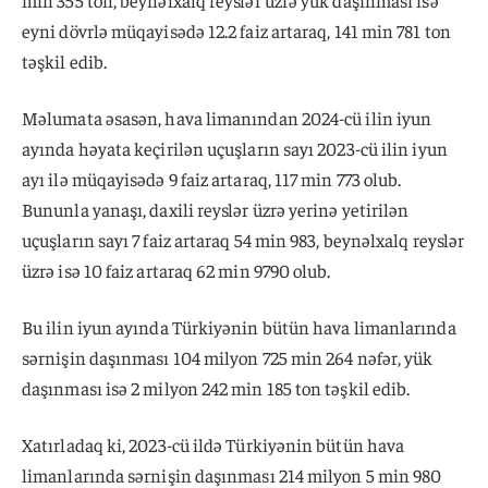
min 355 ton, beynəlxalq reyslər üzrə yük daşınması isə
eyni dövrlə müqayisədə 12.2 faiz artaraq, 141 min 781 ton
təşkil edib.
Məlumata əsasən, hava limanından 2024-cü ilin iyun
ayında həyata keçirilən uçuşların sayı 2023-cü ilin iyun
ayı ilə müqayisədə 9 faiz artaraq, 117 min 773 olub.
Bununla yanaşı, daxili reyslər üzrə yerinə yetirilən
uçuşların sayı 7 faiz artaraq 54 min 983, beynəlxalq reyslər
üzrə isə 10 faiz artaraq 62 min 9790 olub.
Bu ilin iyun ayında Türkiyənin bütün hava limanlarında
sərnişin daşınması 104 milyon 725 min 264 nəfər, yük
daşınması isə 2 milyon 242 min 185 ton təşkil edib.
Xatırladaq ki, 2023-cü ildə Türkiyənin bütün hava
limanlarında sərnişin daşınması 214 milyon 5 min 980