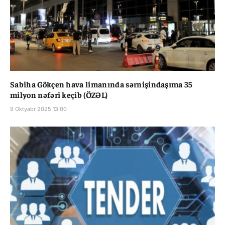
Sabiha Gökçen hava limanında sərnişindaşıma 35
milyon nəfəri keçib (ÖZƏL)
9 Oktyabr 2025 13:00