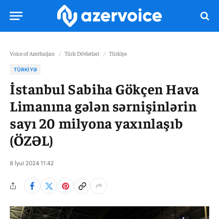
Voice of Azerbaijan
/
Türk Dövlətləri
/
Türkiyə
TÜRKIYƏ
İstanbul Sabiha Gökçen Hava
Limanına gələn sərnişinlərin
sayı 20 milyona yaxınlaşıb
(ÖZƏL)
8 İyul 2024 11:42