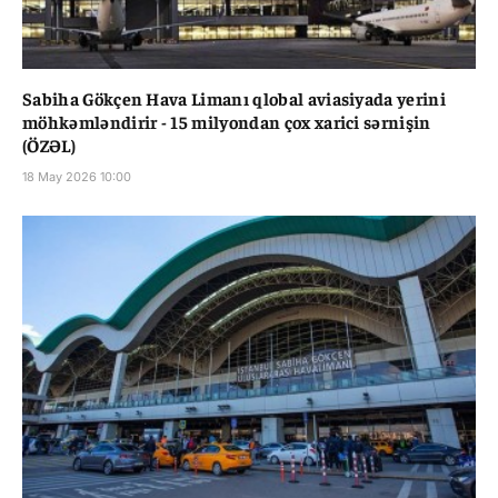
Sabiha Gökçen Hava Limanı qlobal aviasiyada yerini
möhkəmləndirir - 15 milyondan çox xarici sərnişin
(ÖZƏL)
18 May 2026 10:00