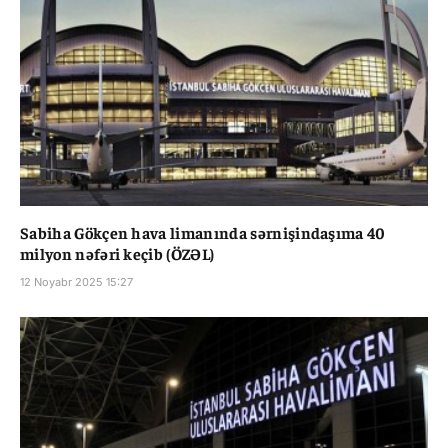
Sabiha Gökçen hava limanında sərnişindaşıma 40
milyon nəfəri keçib (ÖZƏL)
12 Noyabr 2025 15:27