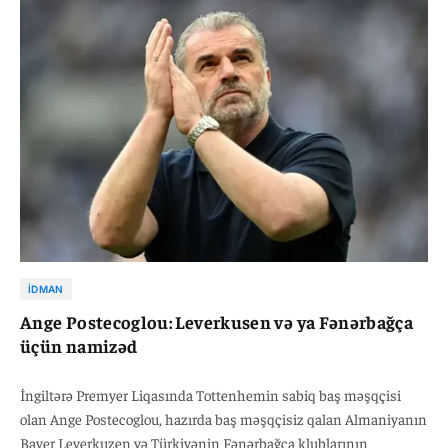
İDMAN
Ange Postecoglou: Leverkusen və ya Fənərbağça
üçün namizəd
İngiltərə Premyer Liqasında Tottenhemin sabiq baş məşqçisi
olan Ange Postecoglou, hazırda baş məşqçisiz qalan Almaniyanın
Bayer Leverkuzen və Türkiyənin Fənərbağça klublarının