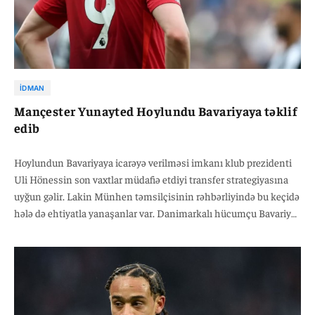
İDMAN
Mançester Yunayted Hoylundu Bavariyaya təklif
edib
Hoylundun Bavariyaya icarəyə verilməsi imkanı klub prezidenti
Uli Hönessin son vaxtlar müdafiə etdiyi transfer strategiyasına
uyğun gəlir. Lakin Münhen təmsilçisinin rəhbərliyində bu keçidə
hələ də ehtiyatla yanaşanlar var. Danimarkalı hücumçu Bavariya
üçün əsas hədəf sayılmır və Harri Keynin ehtiyatı kimi
düşünülür. Bu isə Hoylundun Mançester Yunayteddəki
vəziyyətinə bənzər bir durum yarada bilər.