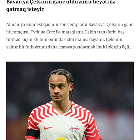
Bavariya Çelsinin gənc ulduzunu heyətinə
qatmaq istəyir
Almaniya Bundesliqasının son çempionu Bavariya, Çelsinin gənc
hücumçusu Tyrique Corc ilə maraqlanır. Lakin transferin baş
tutması üçün klubun önündə ciddi maneə dayanır. Çelsinin
yalnız bir futbolçunu daha icarəyə göndərmək limiti olduğu üçün,
əgər almanlar Ceksonu icarəyə götürmək istəyirlərsə, Corcu yalnız
birdəfəlik transfer əsasında ala bilərlər.