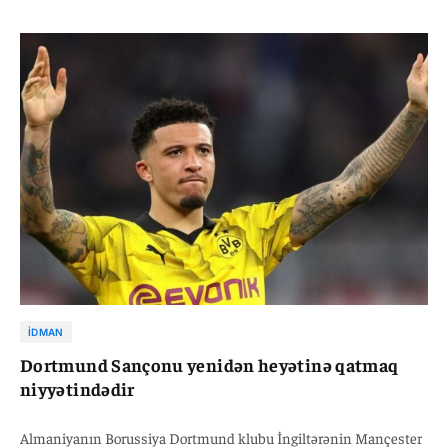
İDMAN
Dortmund Sançonu yenidən heyətinə qatmaq
niyyətindədir
Almaniyanın Borussiya Dortmund klubu İngiltərənin Mançester