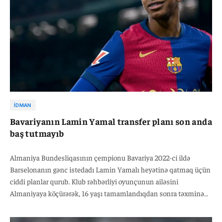
İDMAN
Bavariyanın Lamin Yamal transfer planı son anda
baş tutmayıb
Almaniya Bundesliqasının çempionu Bavariya 2022-ci ildə
Barselonanın gənc istedadı Lamin Yamalı heyətinə qatmaq üçün
ciddi planlar qurub. Klub rəhbərliyi oyunçunun ailəsini
Almaniyaya köçürərək, 16 yaşı tamamlandıqdan sonra təxminən
5 milyon avro qarşılığında transferi həyata keçirməyi
planlaşdırırdı.