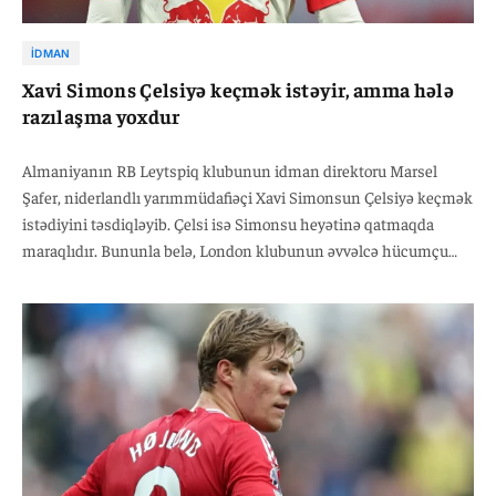
İDMAN
Xavi Simons Çelsiyə keçmək istəyir, amma hələ
razılaşma yoxdur
Almaniyanın RB Leytspiq klubunun idman direktoru Marsel
Şafer, niderlandlı yarımmüdafiəçi Xavi Simonsun Çelsiyə keçmək
istədiyini təsdiqləyib. Çelsi isə Simonsu heyətinə qatmaqda
maraqlıdır. Bununla belə, London klubunun əvvəlcə hücumçu
Kristofer Nkunkunu satması lazım gəlir. Lakin fransız
futbolçunun transferi çətinliklərlə üzləşib.