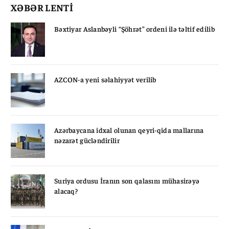
XƏBƏR LENTİ
Bəxtiyar Aslanbəyli “Şöhrət” ordeni ilə təltif edilib
AZCON-a yeni səlahiyyət verilib
Azərbaycana idxal olunan qeyri-qida mallarına
nəzarət gücləndirilir
Suriya ordusu İranın son qalasını mühasirəyə
alacaq?