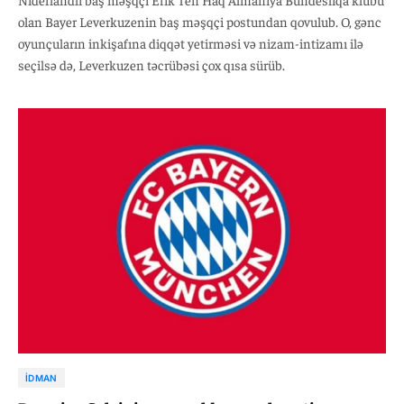
olan Bayer Leverkuzenin baş məşqçi postundan qovulub. O, gənc
oyunçuların inkişafına diqqət yetirməsi və nizam-intizamı ilə
seçilsə də, Leverkuzen təcrübəsi çox qısa sürüb.
İDMAN