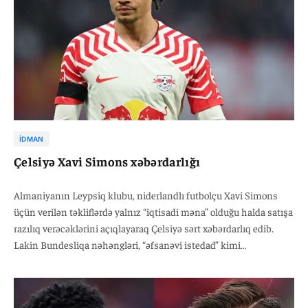
İDMAN
Çelsiyə Xavi Simons xəbərdarlığı
Almaniyanın Leypsiq klubu, niderlandlı futbolçu Xavi Simons
üçün verilən təkliflərdə yalnız “iqtisadi məna” olduğu halda satışa
razılıq verəcəklərini açıqlayaraq Çelsiyə sərt xəbərdarlıq edib.
Lakin Bundesliqa nəhəngləri, “əfsanəvi istedad” kimi
dəyərləndirilən oyunçunun transferində güzəştə
getməyəcəklərini bildiriblər. Klub, futbolçuya ən azı 70 milyon
avro qiymət qoyub.