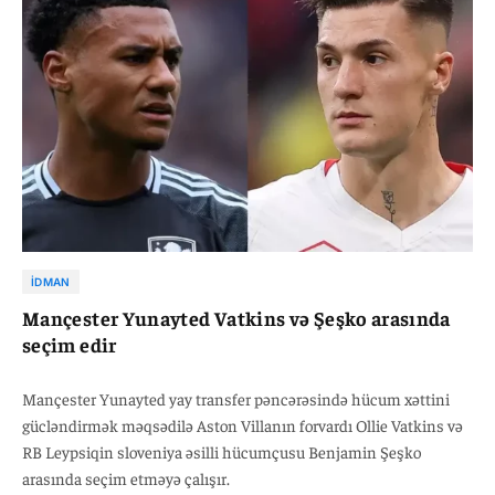
İDMAN
Mançester Yunayted Vatkins və Şeşko arasında
seçim edir
Mançester Yunayted yay transfer pəncərəsində hücum xəttini
gücləndirmək məqsədilə Aston Villanın forvardı Ollie Vatkins və
RB Leypsiqin sloveniya əsilli hücumçusu Benjamin Şeşko
arasında seçim etməyə çalışır.