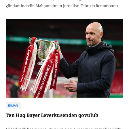
gündəmindədir. Məhşur idman jurnalisti Fabrizio Romanonun
məlumatına görə, Leverkuzen rəhbərliyi Bundesliqada cəmi iki
oyundan sonra Erik ten Haq ilə yollarını ayırıb, Fənərbaxça isə
Çempionlar Liqasına vəsiqə qazana bilmədiyi üçün Joze
Mourinyonu postundan uzaqlaşdırıb.
İDMAN
Ten Haq Bayer Leverkusendən qovulub
Niderlandlı baş məşqçi Erik Ten Haq Almaniya Bundesliqa klubu