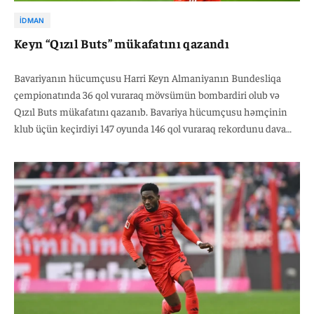
İDMAN
Keyn “Qızıl Buts” mükafatını qazandı
Bavariyanın hücumçusu Harri Keyn Almaniyanın Bundesliqa
çempionatında 36 qol vuraraq mövsümün bombardiri olub və
Qızıl Buts mükafatını qazanıb. Bavariya hücumçusu həmçinin
klub üçün keçirdiyi 147 oyunda 146 qol vuraraq rekordunu davam
etdirib. Keyn daha əvvəl 2023/2024 mövsümündə də 36 qolla Qızıl
Buts mükafatını qazanmışdı.