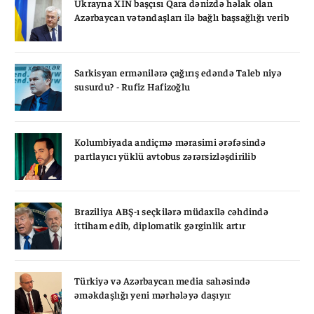
Ukrayna XİN başçısı Qara dənizdə həlak olan
Azərbaycan vətəndaşları ilə bağlı başsağlığı verib
Sarkisyan ermənilərə çağırış edəndə Taleb niyə
susurdu? - Rufiz Hafizoğlu
Kolumbiyada andiçmə mərasimi ərəfəsində
partlayıcı yüklü avtobus zərərsizləşdirilib
Braziliya ABŞ-ı seçkilərə müdaxilə cəhdində
ittiham edib, diplomatik gərginlik artır
Türkiyə və Azərbaycan media sahəsində
əməkdaşlığı yeni mərhələyə daşıyır