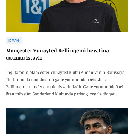
İDMAN
Mançester Yunayted Bellinqemi heyətinə
qatmaq istəyir
İngiltərənin Mançester Yunayted klubu Almaniyanın Borussiya
Dortmund komandasının gənc yarımmüdafiəçisi Jobe
Bellinqemi transfer etmək niyyətindədir. Gənc yarımmüdafiəçi
ötən mövsüm Sanderlend klubunda parlaq çıxışı ilə diqqət
çəkmiş, komandasına Premyer Liqaya yüksəlməkdə mühüm rol
oynamışdı. Bu uğurun ardından Borussiya Dortmund onun
transferi üçün 33 milyon avro ödəyərək futbolçunu heyətinə cəlb
edib.