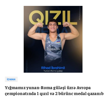
İDMAN
Yığmamız yunan-Roma güləşi üzrə Avropa
çempionatında 1 qızıl və 2 bürünc medal qazanıb