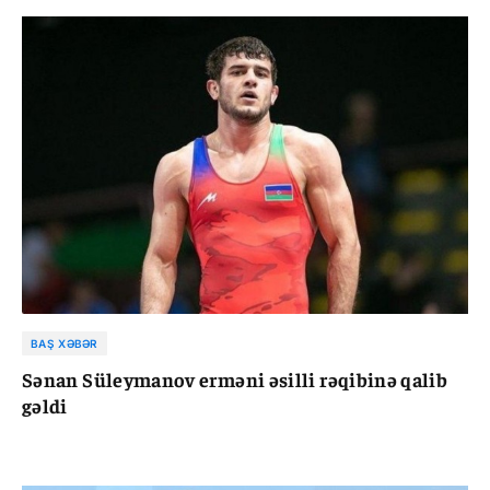
BAŞ XƏBƏR
Sənan Süleymanov erməni əsilli rəqibinə qalib
gəldi