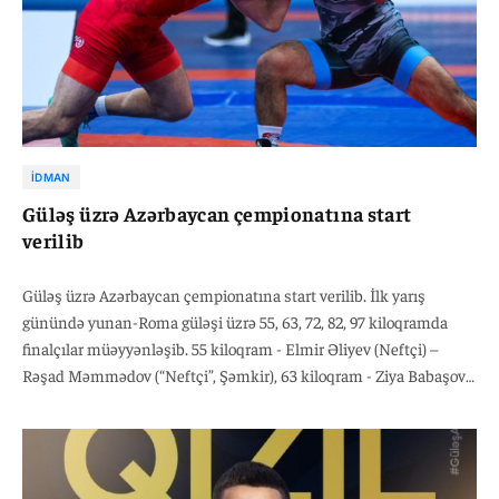
İDMAN
Güləş üzrə Azərbaycan çempionatına start
verilib
Güləş üzrə Azərbaycan çempionatına start verilib. İlk yarış
günündə yunan-Roma güləşi üzrə 55, 63, 72, 82, 97 kiloqramda
finalçılar müəyyənləşib. 55 kiloqram - Elmir Əliyev (Neftçi) –
Rəşad Məmmədov (“Neftçi”, Şəmkir), 63 kiloqram - Ziya Babaşov
(Neftçi)-Sakit Quliyev (Neftçi)