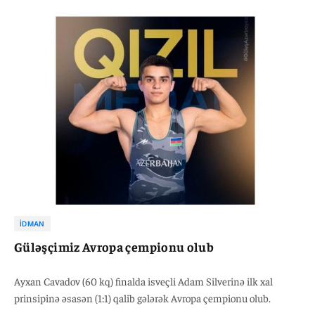
İDMAN
Güləşçimiz Avropa çempionu olub
Ayxan Cavadov (60 kq) finalda isveçli Adam Silverinə ilk xal
prinsipinə əsasən (1:1) qalib gələrək Avropa çempionu olub.