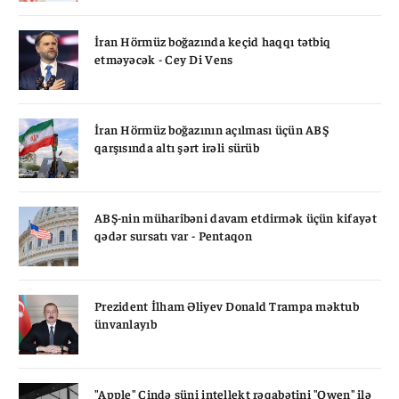
İran Hörmüz boğazında keçid haqqı tətbiq
etməyəcək - Cey Di Vens
İran Hörmüz boğazının açılması üçün ABŞ
qarşısında altı şərt irəli sürüb
ABŞ-nin müharibəni davam etdirmək üçün kifayət
qədər sursatı var - Pentaqon
Prezident İlham Əliyev Donald Trampa məktub
ünvanlayıb
"Apple" Çində süni intellekt rəqabətini "Qwen" ilə