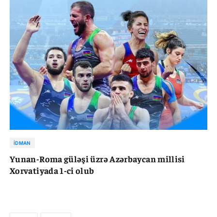
İDMAN
Yunan-Roma güləşi üzrə Azərbaycan millisi
Xorvatiyada 1-ci olub