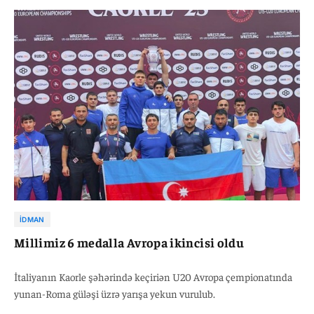
ilk dünya çempionumuz olub. Ötən il U17 yaş qrupunda dünya və
Avropa çempionu olan yunan-Roma güləşçimiz bu il eyni uğura
U20 yaş qrupunda imza atıb.
İDMAN
Millimiz 6 medalla Avropa ikincisi oldu
İtaliyanın Kaorle şəhərində keçiriən U20 Avropa çempionatında
yunan-Roma güləşi üzrə yarışa yekun vurulub.