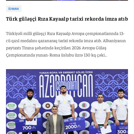
İDMAN
Türk güləşçi Rıza Kayaalp tarixi rekorda imza atıb
Türkiyəli milli güləşçi Rıza Kayaalp Avropa çempionatlarında 13-
cü qızıl medalını qazanaraq tarixi rekorda imza atıb. Albaniyanın
paytaxtı Tirana şəhərində keçirilən 2026 Avropa Güləş
Çempionatında yunan-Roma üslubu üzrə 130 kq çəki
dərəcəsində çıxış edən idmançı finalda macar rəqibi Darius Attila
Viteki 7:1 hesabı ilə məğlub edib.