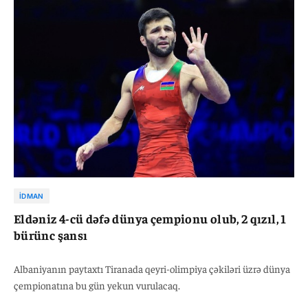
İDMAN
Eldəniz 4-cü dəfə dünya çempionu olub, 2 qızıl, 1
bürünc şansı
Albaniyanın paytaxtı Tiranada qeyri-olimpiya çəkiləri üzrə dünya
çempionatına bu gün yekun vurulacaq.