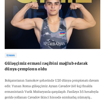
İDMAN
Güləşçimiz erməni rəqibini məğlub edərək
dünya çempionu oldu
Bolqarıstanın Samokov şəhərində U20 dünya çempionatı davam
edir. Yunan Roma-güləşçimiz Ayxan Cavadov (60 kq) finalda
ermənistanlı Yurik Mxitaryanla qarşılaşıb. Fasiləyə 3:5 hesabıyla
geridə yollanan Cavadov ikinci hissədə əzmkarlıq nümayiş
etdirərək inamlı qələbə qazanıb – 12:5. Beləliklə, bu yarışda Ayxan