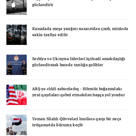
gücləndirir
Kanadada meşə yanğını nəzarətdən çıxıb, minlərlə
sakin təxliyə edilir
Serbiya və Ukrayna liderləri iqtisadi əməkdaşlığı
gücləndirmək barədə razılığa gəliblər
ABŞ-yə ciddi xəbərdarlıq - Hörmüz boğazındakı
yeni qaydaları qəbul etməkdən başqa yol yoxdur
Yəmən Silahlı Qüvvələri husilərə qarşı bir neçə
istiqamətdə hücuma keçib