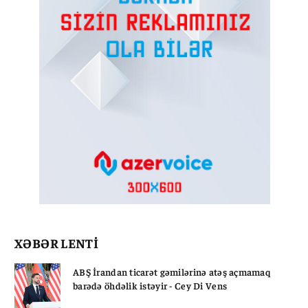
XƏBƏR LENTİ
ABŞ İrandan ticarət gəmilərinə atəş açmamaq
barədə öhdəlik istəyir - Cey Di Vens