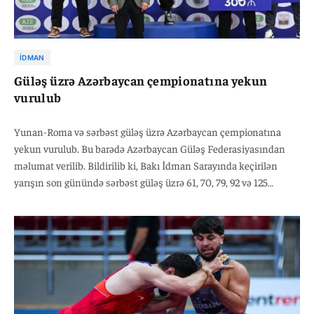
İDMAN
Güləş üzrə Azərbaycan çempionatına yekun
vurulub
Yunan-Roma və sərbəst güləş üzrə Azərbaycan çempionatına
yekun vurulub. Bu barədə Azərbaycan Güləş Federasiyasından
məlumat verilib. Bildirilib ki, Bakı İdman Sarayında keçirilən
yarışın son günündə sərbəst güləş üzrə 61, 70, 79, 92 və 125
kiloqramda medalçılar müəyyənləşib. Çempionatına 61 kiloqram
çəki dərəcəsində Nürəddin Novruzov (Neftçi), Ceyhun
Allahverdiyev (MOİK), Əliabbas Rzazadə (Neftçi), Fərhad Hacıyev
(Neftçi)