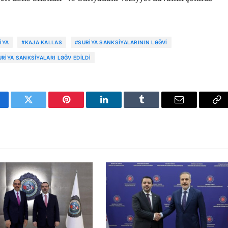
IYA
#KAJA KALLAS
#SURIYA SANKSIYALARININ LƏĞVI
URIYA SANKSIYALARI LƏĞV EDILDI
cebook
Twitter
Pinterest
LinkedIn
Tumblr
Email
Co
Li