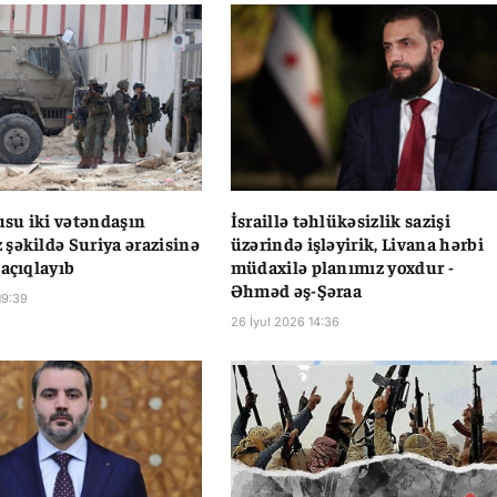
dusu iki vətəndaşın
İsraillə təhlükəsizlik sazişi
şəkildə Suriya ərazisinə
üzərində işləyirik, Livana hərbi
 açıqlayıb
müdaxilə planımız yoxdur -
Əhməd əş-Şəraa
19:39
26 İyul 2026 14:36