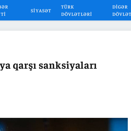
BƏR
TÜRK
DIGƏR
SIYASƏT
NTI
DÖVLƏTLƏRI
DÖVLƏ
ya qarşı sanksiyaları