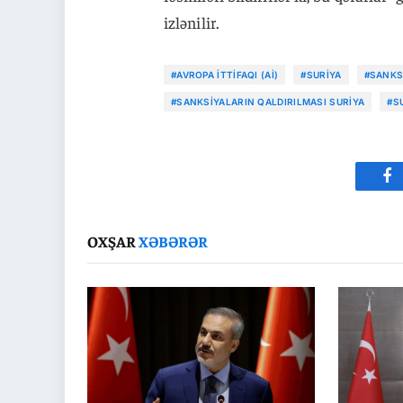
izlənilir.
#AVROPA İTTIFAQI (Aİ)
#SURIYA
#SANKS
#SANKSIYALARIN QALDIRILMASI SURIYA
#S
Fa
OXŞAR
XƏBƏRƏR