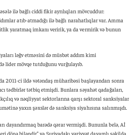
əsələ ilə bağlı ciddi fikir ayrılıqları mövcuddur:
ımlar atıb-atmadığı ilə bağlı narahatlıqlar var. Amma
tlik yaratmaq imkanı veririk, ya da vermirik və bunun
iyaları ləğv etməsini də müsbət addım kimi
də lider mövqe tutduğunu vurğulayıb.
yada 2011-ci ildə vətəndaş müharibəsi başlayandan sonra
cı tədbirlər tətbiq etmişdi. Bunlara səyahət qadağaları,
kçılıq və nəqliyyat sektorlarına qarşı sektoral sanksiyalar
umətinə yaxın şəxslər də sanksiya siyahısına salınmışdı.
ları dayandırmaq barədə qərar vermişdi. Bununla belə, Aİ
 “geri dönə biləndir” və Suriyadakı vəziyyət davamlı şəkildə