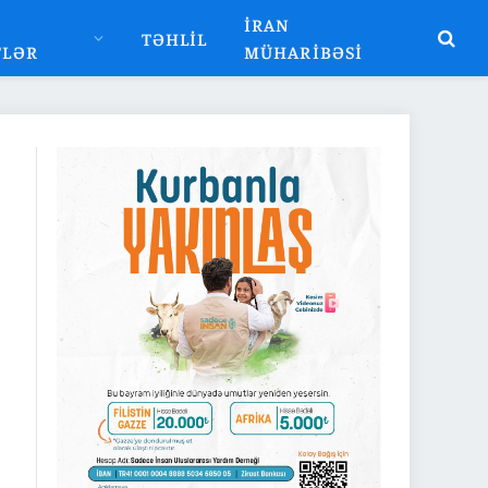
İRAN
TƏHLIL
TLƏR
MÜHARIBƏSI