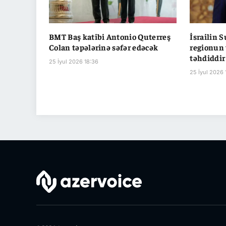
BMT Baş katibi Antonio Quterreş
İsrailin 
Colan təpələrinə səfər edəcək
regionun 
təhdiddir
25 İyul 2026 18:36
25 İyul 2026 