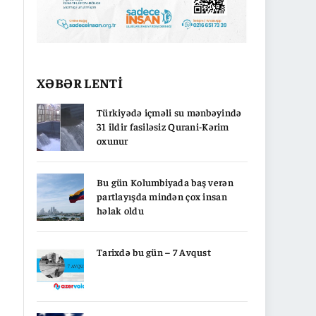
XƏBƏR LENTİ
Türkiyədə içməli su mənbəyində
31 ildir fasiləsiz Qurani-Kərim
oxunur
Bu gün Kolumbiyada baş verən
partlayışda mindən çox insan
həlak oldu
Tarixdə bu gün – 7 Avqust