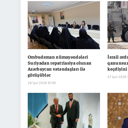
Ombudsman nümayəndələri
İsrail or
Suriyadan repatriasiya olunan
qanunsuz 
Azərbaycan vətəndaşları ilə
keçdiyini
görüşüblər
27 İyul 2026 
28 İyul 2026 10:09