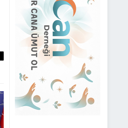
py
nk