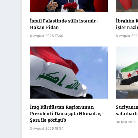
İsrail Fələstində sülh istəmir -
İbrahim K
Hakan Fidan
işlər nazi
6 Avqust 2026 17:40
6 Avqust 2026
İraq Kürdüstan Regionunun
Suriyanın
Prezidenti Dəməşqdə Əhməd əş-
səfərbərli
Şəra ilə görüşüb
30 İyul 2026
3 Avqust 2026 18:54