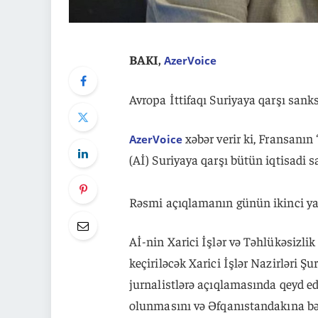
BAKI,
AzerVoice
Avropa İttifaqı Suriyaya qarşı sanks
xəbər verir ki, Fransanın
AzerVoice
(Aİ) Suriyaya qarşı bütün iqtisadi sa
Rəsmi açıqlamanın günün ikinci yarı
Aİ-nin Xarici İşlər və Təhlükəsizlik
keçiriləcək Xarici İşlər Nazirləri Şu
jurnalistlərə açıqlamasında qeyd edi
olunmasını və Əfqanıstandakına bə