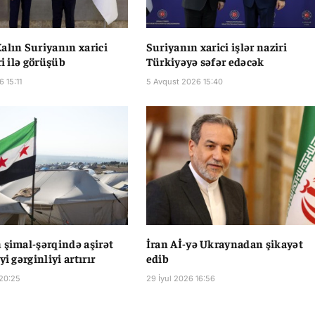
alın Suriyanın xarici
Suriyanın xarici işlər naziri
ri ilə görüşüb
Türkiyəyə səfər edəcək
 15:11
5 Avqust 2026 15:40
 şimal-şərqində aşirət
İran Aİ-yə Ukraynadan şikayət
yi gərginliyi artırır
edib
 20:25
29 İyul 2026 16:56