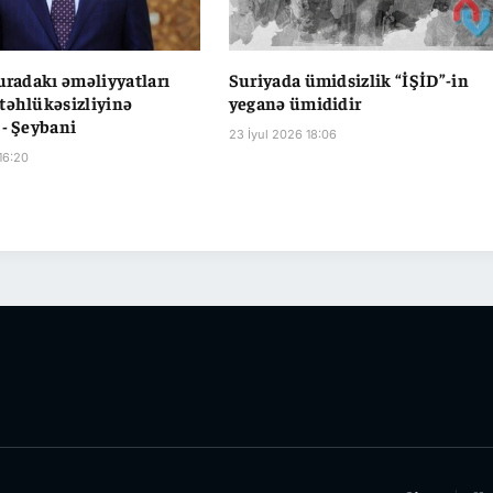
Suradakı əməliyyatları
Suriyada ümidsizlik “İŞİD”-in
təhlükəsizliyinə
yeganə ümididir
 - Şeybani
23 İyul 2026 18:06
16:20