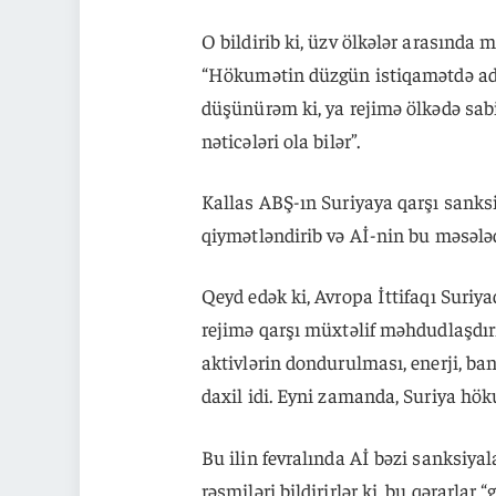
O bildirib ki, üzv ölkələr arasında m
“Hökumətin düzgün istiqamətdə add
düşünürəm ki, ya rejimə ölkədə sabi
nəticələri ola bilər”.
Kallas ABŞ-ın Suriyaya qarşı sanks
qiymətləndirib və Aİ-nin bu məsələ
Qeyd edək ki, Avropa İttifaqı Suri
rejimə qarşı müxtəlif məhdudlaşdırı
aktivlərin dondurulması, enerji, ban
daxil idi. Eyni zamanda, Suriya hök
Bu ilin fevralında Aİ bəzi sanksiya
rəsmiləri bildirirlər ki, bu qərarlar