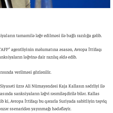
iyaların tamamilə ləğv edilməsi ilə bağlı razılığa gəlib.
 “AFP” agentliyinin məlumatına əsasən, Avropa İttifaqı
nksiyaların ləğvinə dair razılıq əldə edib.
sında verilməsi gözlənilir.
 Siyasəti üzrə Ali Nümayəndəsi Kaja Kallasın sədrliyi ilə
rasında sanksiyaların ləğvi rəsmiləşdirilə bilər. Kallas
b ki, Avropa İttifaqı bu qərarla Suriyada sabitliyin təşviq
nzər ssenaridən yayınmağı hədəfləyir.