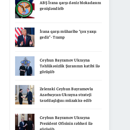
ABŞ İrana qarşı dəniz blokadasını
genişləndirib
İrana qarşı müharibə “çox yaxşı
gedir”- Tramp
Ceyhun Bayramov Ukrayna
Təhlükəsizlik Şurasının katibi ilə
görüşüb
Zelenski Ceyhun Bayramovla
Azərbaycan-Ukrayna strateji
tərəfdaşlığını müzakirə edib
Ceyhun Bayramov Ukrayna
Prezident Ofisinin rəhbəri ilə
görüşüb