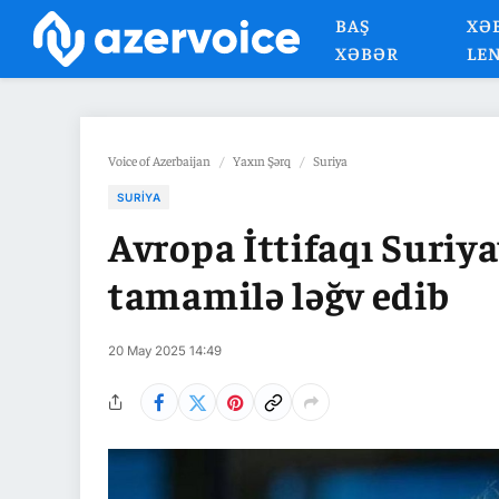
BAŞ
XƏ
XƏBƏR
LE
Voice of Azerbaijan
/
Yaxın Şərq
/
Suriya
SURIYA
Avropa İttifaqı Suriya
tamamilə ləğv edib
20 May 2025 14:49