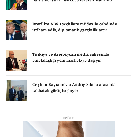
Braziliya ABŞ-ı seçkilərə müdaxilə cəhdində
ittiham edib, diplomatik gərginlik artır
Türkiyə və Azərbaycan media sahəsində
əməkdaşlığı yeni mərhələyə daşıyır
Ceyhun Bayramovla Andriy Sibiha arasında
təkbətək görüş başlayıb
Reklam