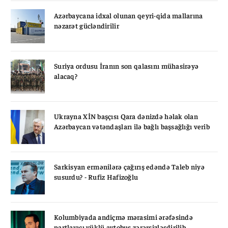
Azərbaycana idxal olunan qeyri-qida mallarına
nəzarət gücləndirilir
Suriya ordusu İranın son qalasını mühasirəyə
alacaq?
Ukrayna XİN başçısı Qara dənizdə həlak olan
Azərbaycan vətəndaşları ilə bağlı başsağlığı verib
Sarkisyan ermənilərə çağırış edəndə Taleb niyə
susurdu? - Rufiz Hafizoğlu
Kolumbiyada andiçmə mərasimi ərəfəsində
partlayıcı yüklü avtobus zərərsizləşdirilib