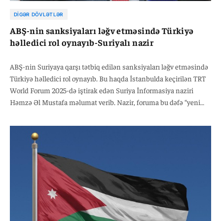
DIGƏR DÖVLƏTLƏR
ABŞ-nin sanksiyaları ləğv etməsində Türkiyə
həlledici rol oynayıb-Suriyalı nazir
ABŞ-nin Suriyaya qarşı tətbiq edilən sanksiyaları ləğv etməsində
Türkiyə həlledici rol oynayıb. Bu haqda İstanbulda keçirilən TRT
World Forum 2025-də iştirak edən Suriya İnformasiya naziri
Həmzə Əl Mustafa məlumat verib. Nazir, foruma bu dəfə “yeni
Suriya rəhbərliyini təmsil edən nümayəndə” kimi qatıldığını qeyd
edib.