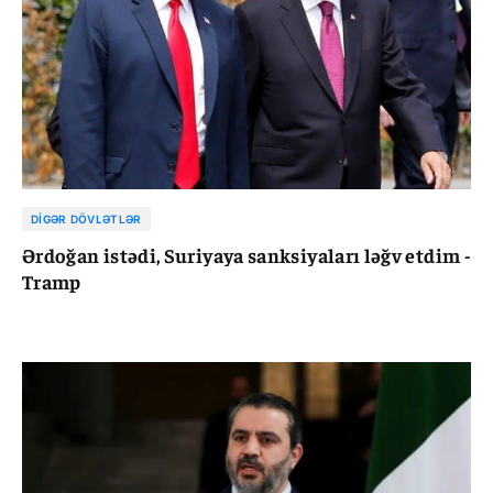
DIGƏR DÖVLƏTLƏR
Ərdoğan istədi, Suriyaya sanksiyaları ləğv etdim -
Tramp