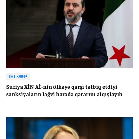
BAŞ XƏBƏR
Suriya XİN Aİ-nin ölkəyə qarşı tətbiq etdiyi
sanksiyaların ləğvi barədə qərarını alqışlayıb