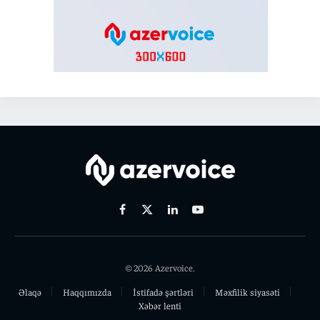
Facebook
X
Linkedin
Youtube
(Twitter)
© 2026 Azervoice.
Əlaqə
Haqqımızda
İstifadə şərtləri
Məxfilik siyasəti
Xəbər lenti