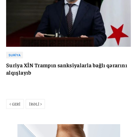
SURIYA
Suriya XİN Trampın sanksiyalarla bağlı qərarını
alqışlayıb
GERİ
İRƏLİ