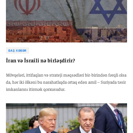
BAŞ XƏBƏR
İran və İsraili nə birləşdirir?
Mövqeləri, ittifaqları və strateji məqsədləri bir-birindən fərqli olsa
da, hər iki ölkəni bu narahatlıqda ortaq edən amil – Suriyada təsir
imkanlarını itirmək qorxusudur.