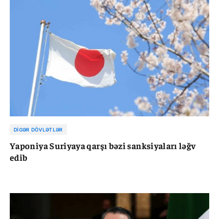
DIGƏR DÖVLƏTLƏR
Yaponiya Suriyaya qarşı bəzi sanksiyaları ləğv
edib