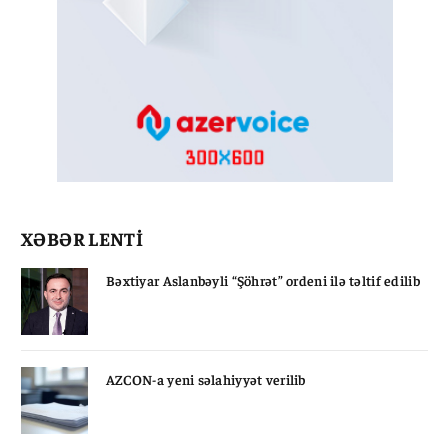
XƏBƏR LENTİ
Bəxtiyar Aslanbəyli “Şöhrət” ordeni ilə təltif edilib
AZCON-a yeni səlahiyyət verilib