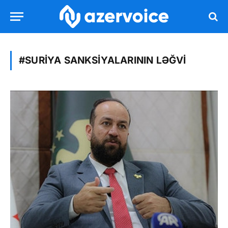
#SURIYA SANKSIYALARININ LƏĞVI