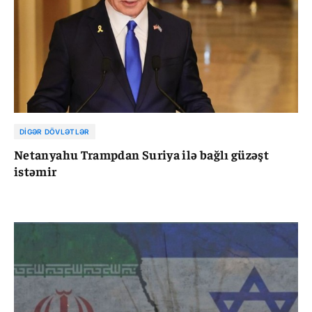
DIGƏR DÖVLƏTLƏR
Netanyahu Trampdan Suriya ilə bağlı güzəşt
istəmir