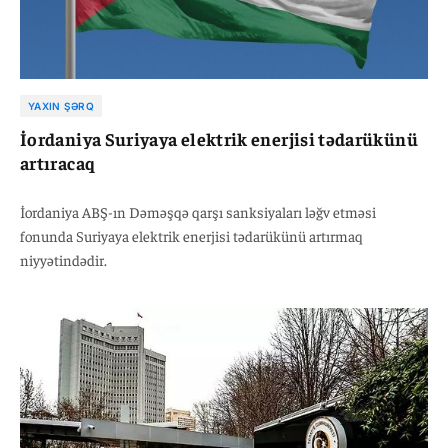
YAXIN ŞƏRQ
İordaniya Suriyaya elektrik enerjisi tədarükünü
artıracaq
İordaniya ABŞ-ın Dəməşqə qarşı sanksiyaları ləğv etməsi
fonunda Suriyaya elektrik enerjisi tədarükünü artırmaq
niyyətindədir.