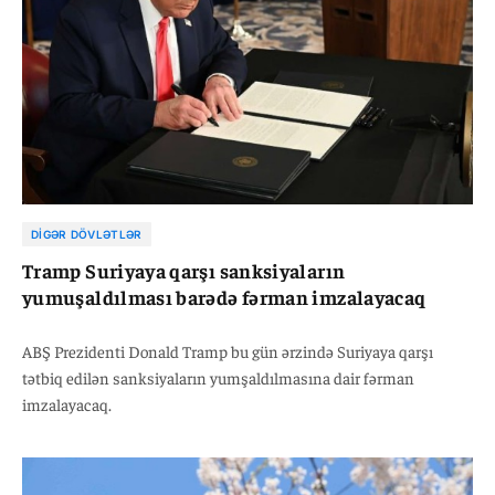
DIGƏR DÖVLƏTLƏR
Tramp Suriyaya qarşı sanksiyaların
yumuşaldılması barədə fərman imzalayacaq
ABŞ Prezidenti Donald Tramp bu gün ərzində Suriyaya qarşı
tətbiq edilən sanksiyaların yumşaldılmasına dair fərman
imzalayacaq.