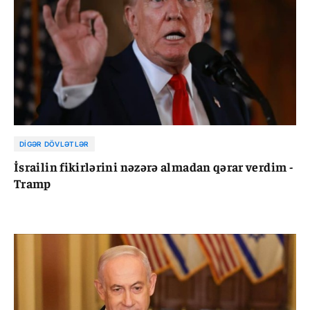
DIGƏR DÖVLƏTLƏR
İsrailin fikirlərini nəzərə almadan qərar verdim -
Tramp