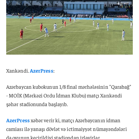
Xankəndi.
AzerPress
:
Azərbaycan kubokunun 1/8 final mərhələsinin "Qarabağ"
- MOİK (Mərkəzi Ordu İdman Klubu) matçı Xankəndi
şəhər stadionunda başlayıb.
AzerPress
xəbər verir ki, matçı Azərbaycanın idman
camiası ilə yanaşı dövlət və ictimaiyyət nümayəndələri
də oyunun keçirildiyi stadiondan izləyirlər.