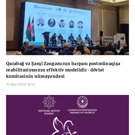
Qarabağ və Şərqi Zəngəzurun bərpası postmünaqişə
reabilitasiyasının effektiv modelidir - dövlət
komitəsinin nümayəndəsi
15 May 2026 19:07