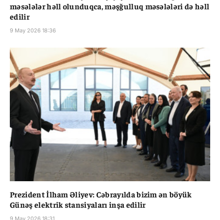
məsələlər həll olunduqca, məşğulluq məsələləri də həll
edilir
9 May 2026 18:36
Prezident İlham Əliyev: Cəbrayılda bizim ən böyük
Günəş elektrik stansiyaları inşa edilir
9 May 2026 18:31