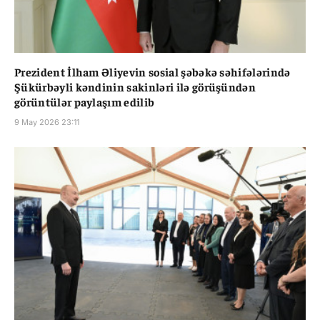
Prezident İlham Əliyevin sosial şəbəkə səhifələrində
Şükürbəyli kəndinin sakinləri ilə görüşündən
görüntülər paylaşım edilib
9 May 2026 23:11