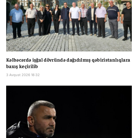
Kəlbəcərdə işğal dövründə dağıdılmış qəbiristanlıqlara
baxış keçirilib
3 Avqust 2026 18:32