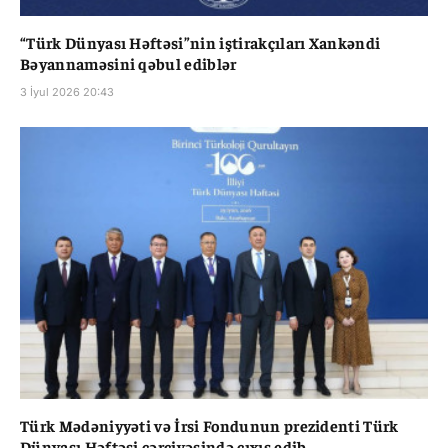
“Türk Dünyası Həftəsi”nin iştirakçıları Xankəndi
Bəyannaməsini qəbul ediblər
3 İyul 2026 20:43
Türk Mədəniyyəti və İrsi Fondunun prezidenti Türk
Dünyası Həftəsi çərçivəsində çıxış edib