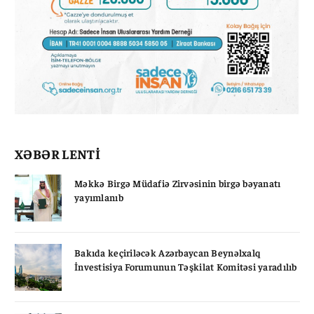
XƏBƏR LENTİ
Məkkə Birgə Müdafiə Zirvəsinin birgə bəyanatı
yayımlanıb
Bakıda keçiriləcək Azərbaycan Beynəlxalq
İnvestisiya Forumunun Təşkilat Komitəsi yaradılıb