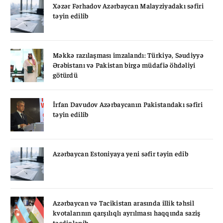
Xəzər Fərhadov Azərbaycan Malayziyadakı səfiri
təyin edilib
Məkkə razılaşması imzalandı: Türkiyə, Səudiyyə
Ərəbistanı və Pakistan birgə müdafiə öhdəliyi
götürdü
İrfan Davudov Azərbaycanın Pakistandakı səfiri
təyin edilib
Azərbaycan Estoniyaya yeni səfir təyin edib
Azərbaycan və Tacikistan arasında illik təhsil
kvotalarının qarşılıqlı ayrılması haqqında saziş
təsdiqlənib