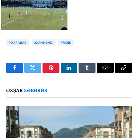
#QARABAĞ
#XANKƏNDI
#MOİK
Facebook
Twitter
Pinterest
LinkedIn
Tumblr
Email
Copy
Link
OXŞAR
XƏBƏRƏR