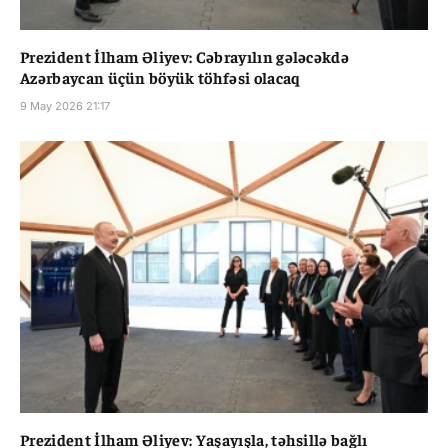
Prezident İlham Əliyev: Cəbrayılın gələcəkdə
Azərbaycan üçün böyük töhfəsi olacaq
9 May 2026 21:17
Prezident İlham Əliyev: Yaşayışla, təhsillə bağlı