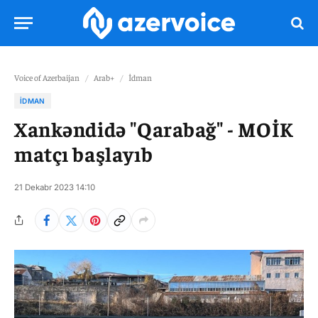
Voice of Azerbaijan
/
Arab+
/
İdman
İDMAN
Xankəndidə "Qarabağ" - MOİK
matçı başlayıb
21 Dekabr 2023 14:10