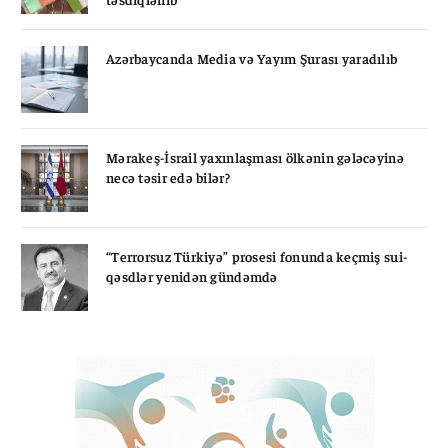
Azərbaycanda Media və Yayım Şurası yaradılıb
Mərakeş-İsrail yaxınlaşması ölkənin gələcəyinə
necə təsir edə bilər?
“Terrorsuz Türkiyə” prosesi fonunda keçmiş sui-
qəsdlər yenidən gündəmdə