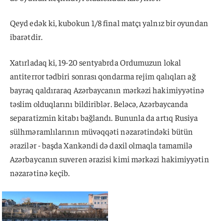
Qeyd edək ki, kubokun 1/8 final matçı yalnız bir oyundan
ibarətdir.
Xatırladaq ki, 19-20 sentyabrda Ordumuzun lokal
antiterror tədbiri sonrası qondarma rejim qalıqları ağ
bayraq qaldıraraq Azərbaycanın mərkəzi hakimiyyətinə
təslim olduqlarını bildiriblər. Beləcə, Azərbaycanda
separatizmin kitabı bağlandı. Bununla da artıq Rusiya
sülhməramlılarının müvəqqəti nəzarətindəki bütün
ərazilər - başda Xankəndi də daxil olmaqla tamamilə
Azərbaycanın suveren ərazisi kimi mərkəzi hakimiyyətin
nəzarətinə keçib.