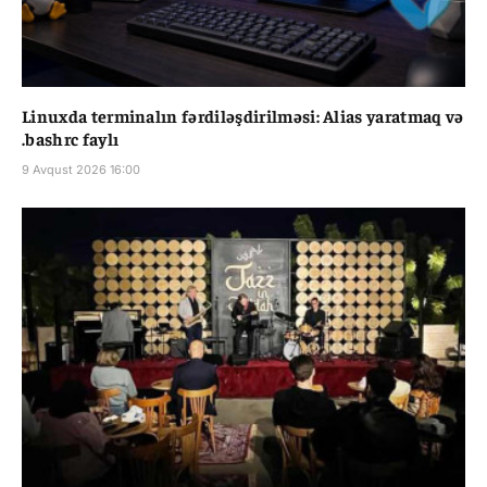
Linuxda terminalın fərdiləşdirilməsi: Alias yaratmaq və
.bashrc faylı
9 Avqust 2026 16:00