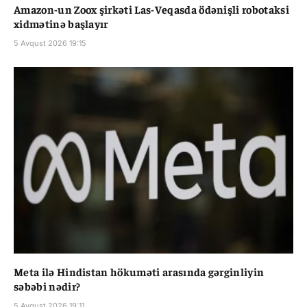
Amazon-un Zoox şirkəti Las-Veqasda ödənişli robotaksi
xidmətinə başlayır
5 Avqust 2026 19:15
Meta ilə Hindistan hökuməti arasında gərginliyin
səbəbi nədir?
5 Avqust 2026 19:11