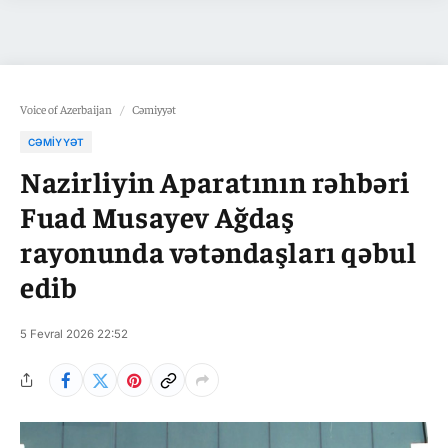
Voice of Azerbaijan
/
Cəmiyyət
CƏMIYYƏT
Nazirliyin Aparatının rəhbəri
Fuad Musayev Ağdaş
rayonunda vətəndaşları qəbul
edib
5 Fevral 2026 22:52