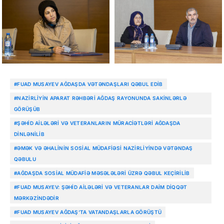
#FUAD MUSAYEV AĞDAŞDA VƏTƏNDAŞLARI QƏBUL EDIB
#NAZIRLIYIN APARAT RƏHBƏRI AĞDAŞ RAYONUNDA SAKINLƏRLƏ
GÖRÜŞÜB
#ŞƏHID AILƏLƏRI VƏ VETERANLARIN MÜRACIƏTLƏRI AĞDAŞDA
DINLƏNILIB
#ƏMƏK VƏ ƏHALININ SOSIAL MÜDAFIƏSI NAZIRLIYINDƏ VƏTƏNDAŞ
QƏBULU
#AĞDAŞDA SOSIAL MÜDAFIƏ MƏSƏLƏLƏRI ÜZRƏ QƏBUL KEÇIRILIB
#FUAD MUSAYEV: ŞƏHID AILƏLƏRI VƏ VETERANLAR DAIM DIQQƏT
MƏRKƏZINDƏDIR
#FUAD MUSAYEV AĞDAŞ’TA VATANDAŞLARLA GÖRÜŞTÜ