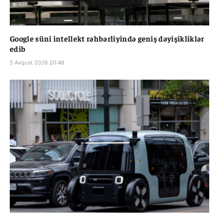
Google süni intellekt rəhbərliyində geniş dəyişikliklər
edib
5 Avqust 2026 20:48