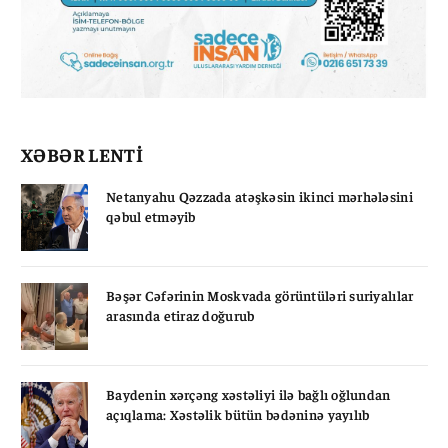
XƏBƏR LENTİ
Netanyahu Qəzzada atəşkəsin ikinci mərhələsini
qəbul etməyib
Bəşər Cəfərinin Moskvada görüntüləri suriyalılar
arasında etiraz doğurub
Baydenin xərçəng xəstəliyi ilə bağlı oğlundan
açıqlama: Xəstəlik bütün bədəninə yayılıb