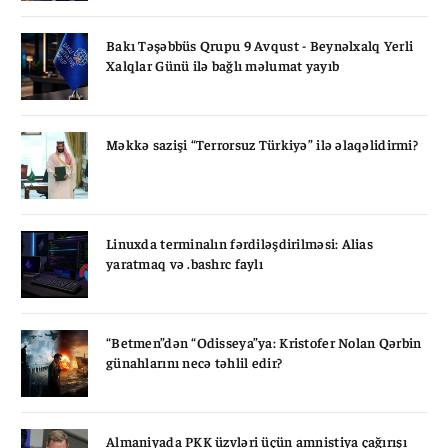
Bakı Təşəbbüs Qrupu 9 Avqust - Beynəlxalq Yerli
Xalqlar Günü ilə bağlı məlumat yayıb
Məkkə sazişi “Terrorsuz Türkiyə” ilə əlaqəlidirmi?
Linuxda terminalın fərdiləşdirilməsi: Alias
yaratmaq və .bashrc faylı
“Betmen”dən “Odisseya”ya: Kristofer Nolan Qərbin
günahlarını necə təhlil edir?
Almaniyada PKK üzvləri üçün amnistiya çağırışı