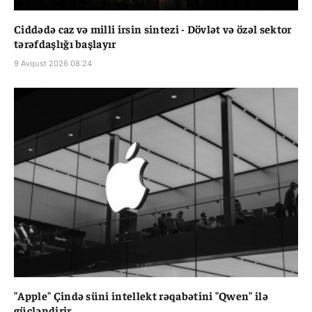
Ciddədə caz və milli irsin sintezi - Dövlət və özəl sektor
tərəfdaşlığı başlayır
9 Avqust 2026 08:24
"Apple" Çində süni intellekt rəqabətini "Qwen" ilə
gücləndirir