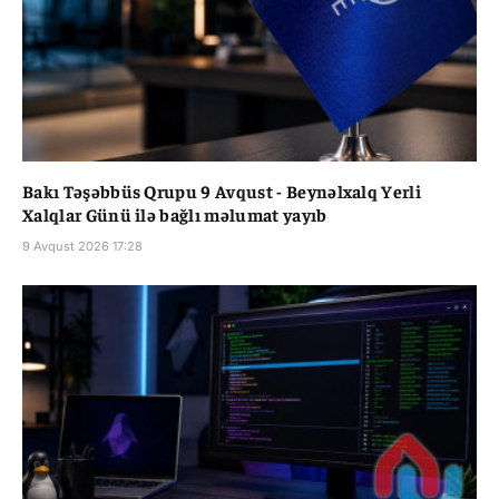
Bakı Təşəbbüs Qrupu 9 Avqust - Beynəlxalq Yerli
Xalqlar Günü ilə bağlı məlumat yayıb
9 Avqust 2026 17:28