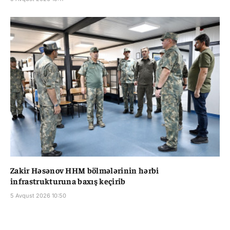
Zakir Həsənov HHM bölmələrinin hərbi
infrastrukturuna baxış keçirib
5 Avqust 2026 10:50