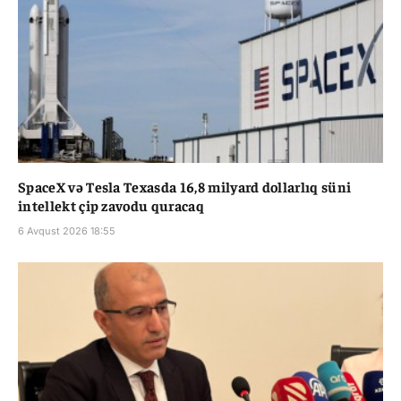
SpaceX və Tesla Texasda 16,8 milyard dollarlıq süni
intellekt çip zavodu quracaq
6 Avqust 2026 18:55