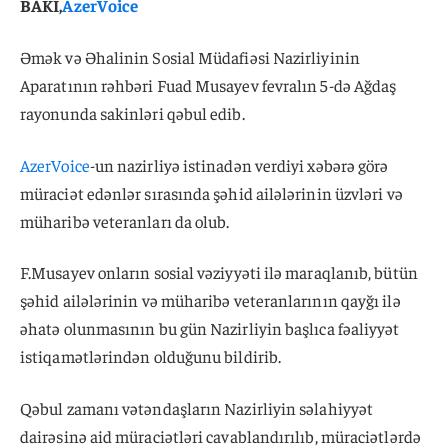
BAKI,
AzerVoice
Əmək və Əhalinin Sosial Müdafiəsi Nazirliyinin
Aparatının rəhbəri Fuad Musayev fevralın 5-də Ağdaş
rayonunda sakinləri qəbul edib.
AzerVoice
-un nazirliyə istinadən verdiyi xəbərə görə
müraciət edənlər sırasında şəhid ailələrinin üzvləri və
müharibə veteranları da olub.
F.Musayev onların sosial vəziyyəti ilə maraqlanıb, bütün
şəhid ailələrinin və müharibə veteranlarının qayğı ilə
əhatə olunmasının bu gün Nazirliyin başlıca fəaliyyət
istiqamətlərindən olduğunu bildirib.
Qəbul zamanı vətəndaşların Nazirliyin səlahiyyət
dairəsinə aid müraciətləri cavablandırılıb, müraciətlərdə