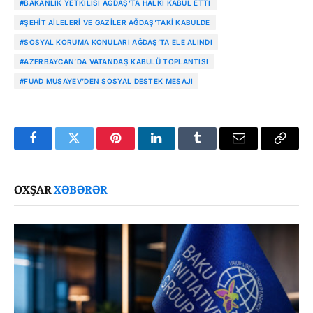
#BAKANLIK YETKILISI AĞDAŞ’TA HALKI KABUL ETTI
#ŞEHIT AILELERI VE GAZILER AĞDAŞ’TAKI KABULDE
#SOSYAL KORUMA KONULARI AĞDAŞ’TA ELE ALINDI
#AZERBAYCAN’DA VATANDAŞ KABULÜ TOPLANTISI
#FUAD MUSAYEV’DEN SOSYAL DESTEK MESAJI
Facebook
Twitter
Pinterest
LinkedIn
Tumblr
Email
Copy
Link
OXŞAR
XƏBƏRƏR