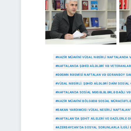
#NAZIR MÜAVINI VÜSAL NƏSIRLI NAFTALANDA 
#NAFTALANDA ŞƏHID AILƏLƏRI VƏ VETERANLAR
#ƏƏSMN RƏSMISI NAFTALAN VƏ GORANBOY SAK
#VÜSAL NƏSIRLI: ŞƏHID AILƏLƏRI DAIM SOSIAL
#NAFTALANDA SOSIAL MƏSƏLƏLƏRLƏ BAĞLI VƏ
#NAZIR MÜAVINI BÖLGƏDƏ SOSIAL MÜRACIƏTLƏ
#BAKAN YARDIMCISI VÜSAL NESIRLI NAFTALAN
#NAFTALAN’DA ŞEHIT AILELERI VE GAZILERLE 
#AZERBAYCAN’DA SOSYAL SORUNLARLA ILGILI