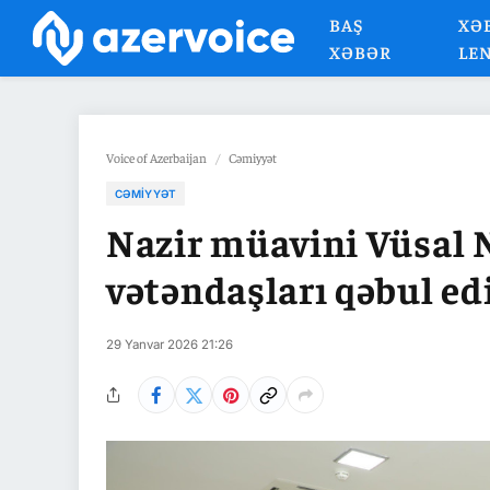
BAŞ
XƏ
XƏBƏR
LE
Voice of Azerbaijan
/
Cəmiyyət
CƏMIYYƏT
Nazir müavini Vüsal 
vətəndaşları qəbul ed
29 Yanvar 2026 21:26