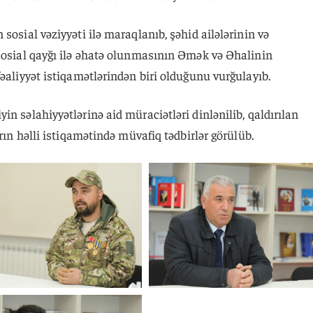
sosial vəziyyəti ilə maraqlanıb, şəhid ailələrinin və
 sosial qayğı ilə əhatə olunmasının Əmək və Əhalinin
fəaliyyət istiqamətlərindən biri olduğunu vurğulayıb.
n səlahiyyətlərinə aid müraciətləri dinlənilib, qaldırılan
arın həlli istiqamətində müvafiq tədbirlər görülüb.