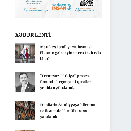
XƏBƏR LENTİ
Mərakeş-İsrail yaxınlaşması
ölkənin gələcəyinə necə təsir edə
bilər?
“Terrorsuz Türkiyə” prosesi
fonunda keçmiş sui-qəsdlər
yenidən gündəmdə
Husilərin Səudiyyəyə hücumu
nəticəsində 11 mülki şəxs
yaralanıb