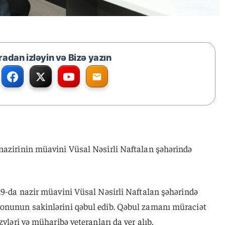
radan izləyin və Bizə yazın
nazirinin müavini Vüsal Nəsirli Naftalan şəhərində
 29-da nazir müavini Vüsal Nəsirli Naftalan şəhərində
yonunun sakinlərini qəbul edib. Qəbul zamanı müraciət
zvləri və müharibə veteranları da yer alıb.