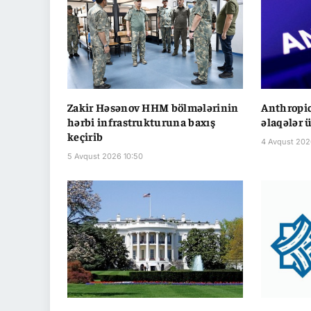
Zakir Həsənov HHM bölmələrinin
Anthropic
hərbi infrastrukturuna baxış
əlaqələr 
keçirib
4 Avqust 202
5 Avqust 2026 10:50