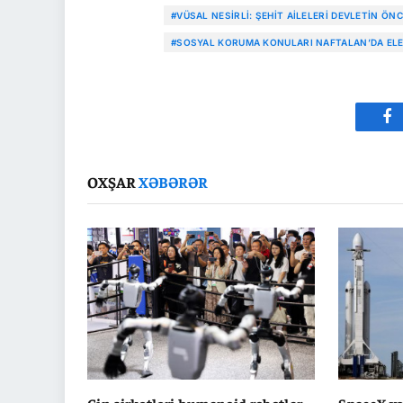
#VÜSAL NESIRLI: ŞEHIT AILELERI DEVLETIN ÖNC
#SOSYAL KORUMA KONULARI NAFTALAN’DA ELE
Fa
OXŞAR
XƏBƏRƏR