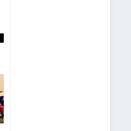
py
nk