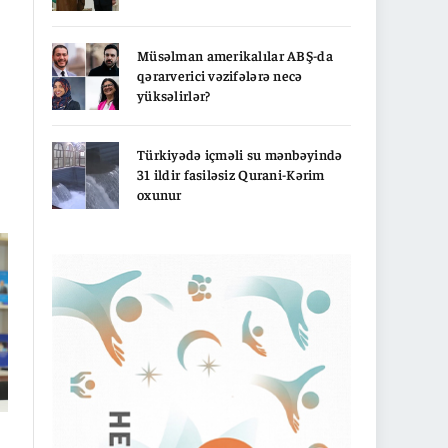
Müsəlman amerikalılar ABŞ-da
qərarverici vəzifələrə necə
yüksəlirlər?
Türkiyədə içməli su mənbəyində
31 ildir fasiləsiz Qurani-Kərim
oxunur