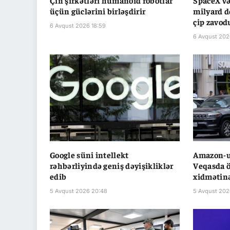
Çin şirkətləri humanoid robotlar
SpaceX və
üçün güclərini birləşdirir
milyard do
çip zavod
6 Avqust 2026 18:59
6 Avqust 202
Google süni intellekt
Amazon-un
rəhbərliyində geniş dəyişikliklər
Veqasda ö
edib
xidmətinə
5 Avqust 2026 20:48
5 Avqust 202