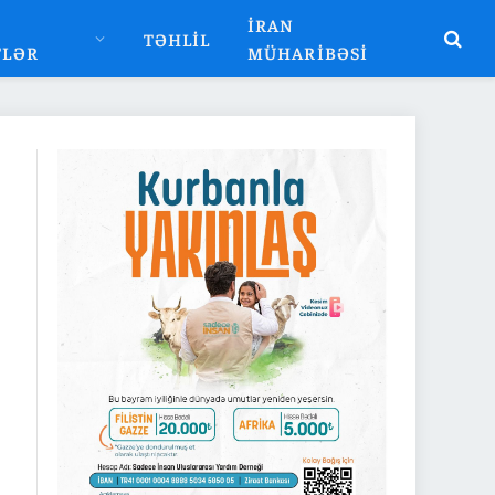
İRAN
TƏHLIL
TLƏR
MÜHARIBƏSI