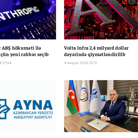
 ABŞ hökuməti ilə
Volta Infra 2,4 milyard dollar
üçün yeni rəhbər seçib
dəyərində qiymətləndirilib
6 21:04
4 Avqust 2026 20:11