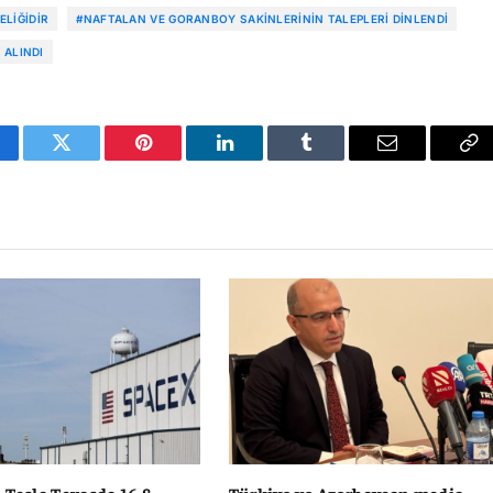
ELIĞIDIR
#NAFTALAN VE GORANBOY SAKINLERININ TALEPLERI DINLENDI
 ALINDI
cebook
Twitter
Pinterest
LinkedIn
Tumblr
Email
Co
Li