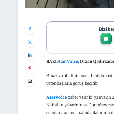
Bizi bu
BAKI,
AzerVoice
, Orxan Qədirzadə
Əmək və əhalinin sosial müdafiəsi 
vətəndaşlarla görüş keçirib.
AzerVoice
xəbər verir ki, yanvarın
Naftalan şəhərinin və Goranboy ra
edənlər arasında şəhid ailələrinin ü