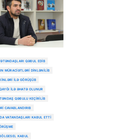
VƏTƏNDAŞLARI QƏBUL EDIB
IN MÜRACIƏTLƏRI DINLƏNILIB
INLƏRI ILƏ GÖRÜŞÜB
 QAYĞI ILƏ ƏHATƏ OLUNUR
TƏNDAŞ QƏBULU KEÇIRILIB
RI CAVABLANDIRIB
’DA VATANDAŞLARI KABUL ETTI
GÖRÜŞME
 BÖLGESEL KABUL