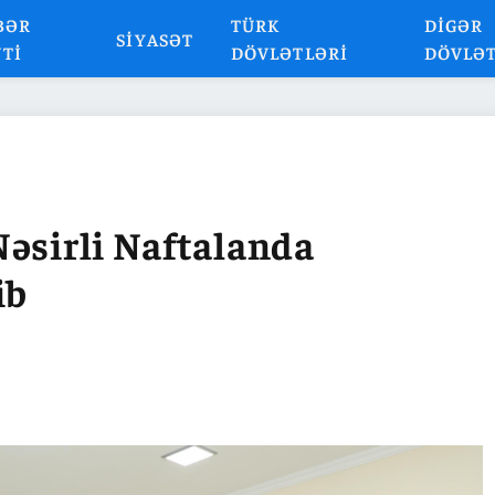
BƏR
TÜRK
DIGƏR
SIYASƏT
NTI
DÖVLƏTLƏRI
DÖVLƏ
Nəsirli Naftalanda
ib