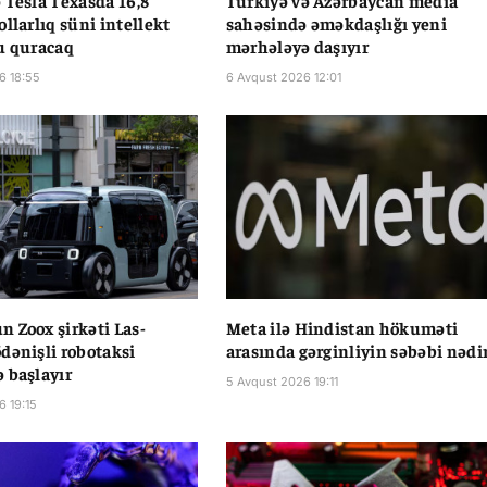
 Tesla Texasda 16,8
Türkiyə və Azərbaycan media
llarlıq süni intellekt
sahəsində əməkdaşlığı yeni
u quracaq
mərhələyə daşıyır
6 18:55
6 Avqust 2026 12:01
 Zoox şirkəti Las-
Meta ilə Hindistan hökuməti
dənişli robotaksi
arasında gərginliyin səbəbi nədi
 başlayır
5 Avqust 2026 19:11
6 19:15