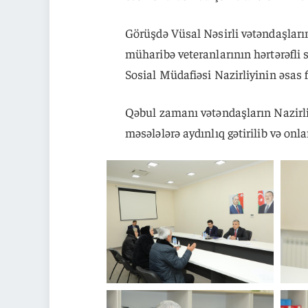
Görüşdə Vüsal Nəsirli vətəndaşların 
müharibə veteranlarının hərtərəfli
Sosial Müdafiəsi Nazirliyinin əsas 
Qəbul zamanı vətəndaşların Nazirliyi
məsələlərə aydınlıq gətirilib və onl