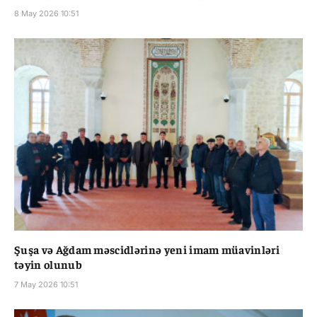
8 May 2026 10:51
Şuşa və Ağdam məscidlərinə yeni imam müavinləri
təyin olunub
7 May 2026 10:51