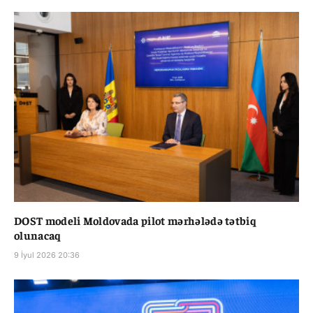
DOST modeli Moldovada pilot mərhələdə tətbiq
olunacaq
9 İyul 2026 20:36