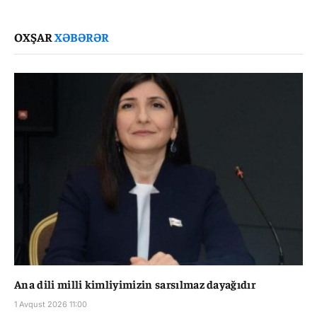
Link
OXŞAR
XƏBƏRƏR
Ana dili milli kimliyimizin sarsılmaz dayağıdır
1 Avqust 2026 11:00