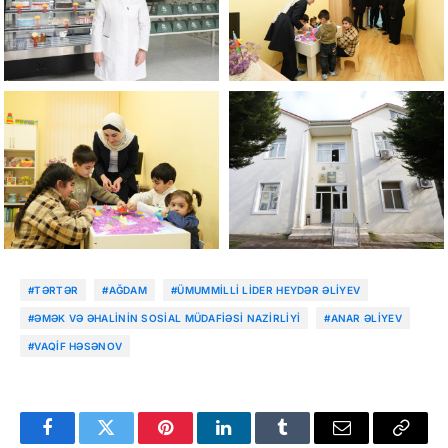
#TƏRTƏR
#AĞDAM
#ÜMUMMILLI LIDER HEYDƏR ƏLIYEV
#ƏMƏK VƏ ƏHALININ SOSIAL MÜDAFIƏSI NAZIRLIYI
#ANAR ƏLIYEV
#VAQIF HƏSƏNOV
Facebook
Twitter
Pinterest
LinkedIn
Tumblr
Email
Copy