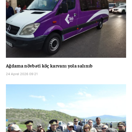
Ağdama növbəti köç karvanı yola salınıb
24 Aprel 2026 09:21