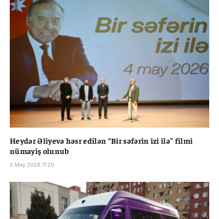
Heydər Əliyevə həsr edilən “Bir səfərin izi ilə” filmi
nümayiş olunub
5 May 2026 11:20