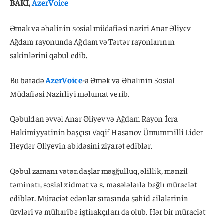
BAKI,
AzerVoice
Əmək və əhalinin sosial müdafiəsi naziri Anar Əliyev
Ağdam rayonunda Ağdam və Tərtər rayonlarının
sakinlərini qəbul edib.
Bu barədə
AzerVoice
-
a Əmək və Əhalinin Sosial
Müdafiəsi Nazirliyi məlumat verib.
Qəbuldan əvvəl Anar Əliyev və Ağdam Rayon İcra
Hakimiyyətinin başçısı Vaqif Həsənov Ümummilli Lider
Heydər Əliyevin abidəsini ziyarət ediblər.
Qəbul zamanı vətəndaşlar məşğulluq, əlillik, mənzil
təminatı, sosial xidmət və s. məsələlərlə bağlı müraciət
ediblər. Müraciət edənlər sırasında şəhid ailələrinin
üzvləri və müharibə iştirakçıları da olub. Hər bir müraciət