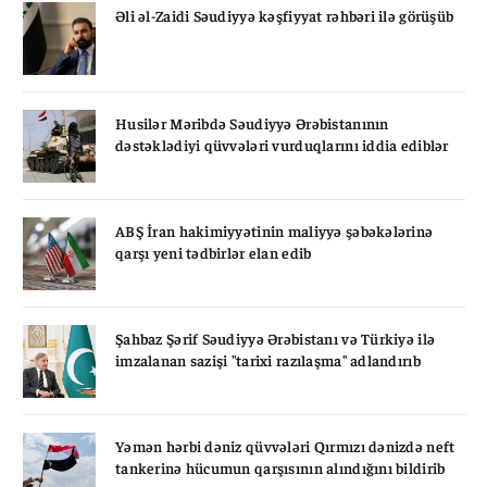
Əli əl-Zaidi Səudiyyə kəşfiyyat rəhbəri ilə görüşüb
Husilər Məribdə Səudiyyə Ərəbistanının
dəstəklədiyi qüvvələri vurduqlarını iddia ediblər
ABŞ İran hakimiyyətinin maliyyə şəbəkələrinə
qarşı yeni tədbirlər elan edib
Şahbaz Şərif Səudiyyə Ərəbistanı və Türkiyə ilə
imzalanan sazişi "tarixi razılaşma" adlandırıb
Yəmən hərbi dəniz qüvvələri Qırmızı dənizdə neft
tankerinə hücumun qarşısının alındığını bildirib