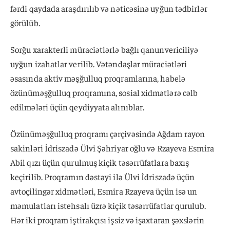
fərdi qaydada araşdırılıb və nəticəsinə uyğun tədbirlər
görülüb.
Sorğu xarakterli müraciətlərlə bağlı qanunvericiliyə
uyğun izahatlar verilib. Vətəndaşlar müraciətləri
əsasında aktiv məşğulluq proqramlarına, habelə
özünüməşğulluq proqramına, sosial xidmətlərə cəlb
edilmələri üçün qeydiyyata alınıblar.
Özünüməşğulluq proqramı çərçivəsində Ağdam rayon
sakinləri İdriszadə Ülvi Şəhriyar oğlu və Rzayeva Esmira
Abil qızı üçün qurulmuş kiçik təsərrüfatlara baxış
keçirilib. Proqramın dəstəyi ilə Ülvi İdriszadə üçün
avtoçilingər xidmətləri, Esmira Rzayeva üçün isə un
məmulatları istehsalı üzrə kiçik təsərrüfatlar qurulub.
Hər iki proqram iştirakçısı işsiz və işaxtaran şəxslərin