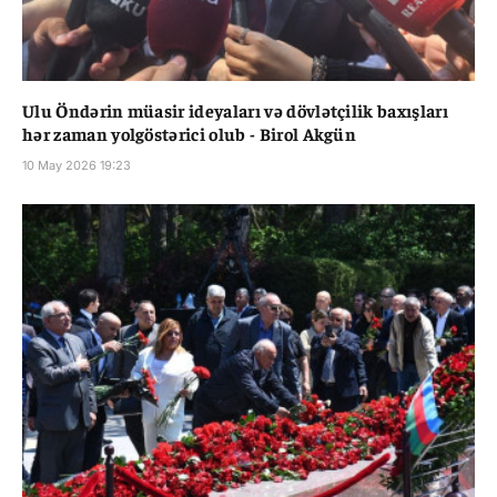
Ulu Öndərin müasir ideyaları və dövlətçilik baxışları
hər zaman yolgöstərici olub - Birol Akgün
10 May 2026 19:23