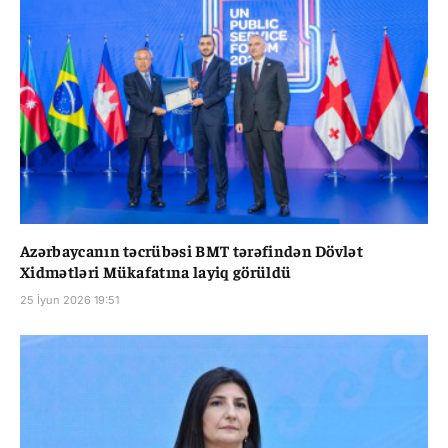
Azərbaycanın təcrübəsi BMT tərəfindən Dövlət
Xidmətləri Mükafatına layiq görüldü
25 İyun 2026 19:51