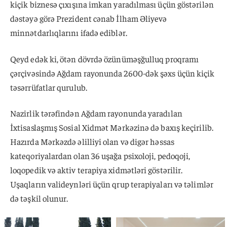
kiçik biznesə çıxışına imkan yaradılması üçün göstərilən
dəstəyə görə Prezident cənab İlham Əliyevə
minnətdarlıqlarını ifadə ediblər.
Qeyd edək ki, ötən dövrdə özünüməşğulluq proqramı
çərçivəsində Ağdam rayonunda 2600-dək şəxs üçün kiçik
təsərrüfatlar qurulub.
Nazirlik tərəfindən Ağdam rayonunda yaradılan
İxtisaslaşmış Sosial Xidmət Mərkəzinə də baxış keçirilib.
Hazırda Mərkəzdə əlilliyi olan və digər həssas
kateqoriyalardan olan 36 uşağa psixoloji, pedoqoji,
loqopedik və aktiv terapiya xidmətləri göstərilir.
Uşaqların valideynləri üçün qrup terapiyaları və təlimlər
də təşkil olunur.