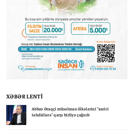
XƏBƏR LENTİ
Abbas Əraqçi müsəlman ölkələrini "xarici
təhdidlərə" qarşı birliyə çağırıb