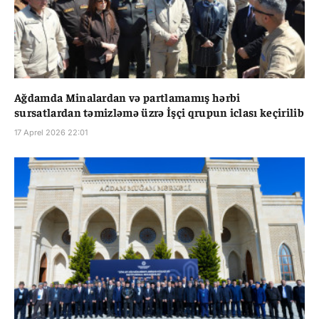
Ağdamda Minalardan və partlamamış hərbi
sursatlardan təmizləmə üzrə İşçi qrupun iclası keçirilib
17 Aprel 2026 22:01