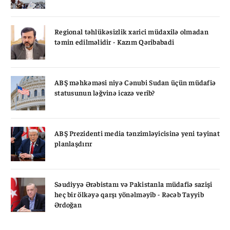
Regional təhlükəsizlik xarici müdaxilə olmadan
təmin edilməlidir - Kazım Qəribabadi
ABŞ məhkəməsi niyə Cənubi Sudan üçün müdafiə
statusunun ləğvinə icazə verib?
ABŞ Prezidenti media tənzimləyicisinə yeni təyinat
planlaşdırır
Səudiyyə Ərəbistanı və Pakistanla müdafiə sazişi
heç bir ölkəyə qarşı yönəlməyib - Rəcəb Tayyib
Ərdoğan