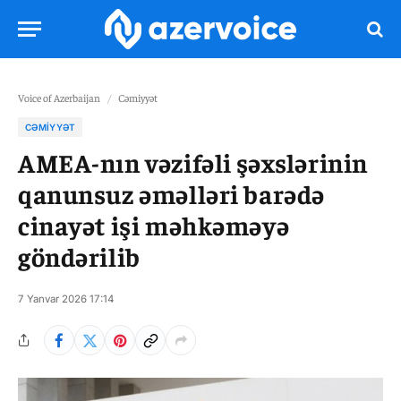
Voice of Azerbaijan
/
Cəmiyyət
CƏMIYYƏT
AMEA-nın vəzifəli şəxslərinin
qanunsuz əməlləri barədə
cinayət işi məhkəməyə
göndərilib
7 Yanvar 2026 17:14