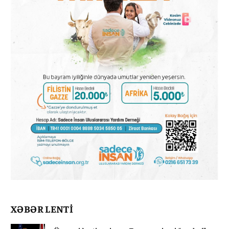
XƏBƏR LENTİ