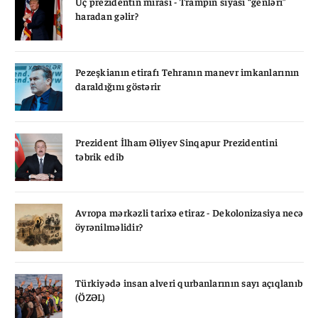
Üç prezidentin mirası - Trampın siyasi “genləri”
haradan gəlir?
Pezeşkianın etirafı Tehranın manevr imkanlarının
daraldığını göstərir
Prezident İlham Əliyev Sinqapur Prezidentini
təbrik edib
Avropa mərkəzli tarixə etiraz - Dekolonizasiya necə
öyrənilməlidir?
Türkiyədə insan alveri qurbanlarının sayı açıqlanıb
(ÖZƏL)