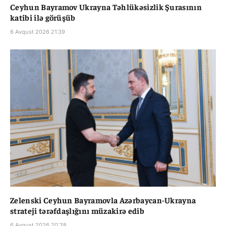
Ceyhun Bayramov Ukrayna Təhlükəsizlik Şurasının
katibi ilə görüşüb
6 Avqust 2026 21:39
Zelenski Ceyhun Bayramovla Azərbaycan-Ukrayna
strateji tərəfdaşlığını müzakirə edib
6 Avqust 2026 20:38