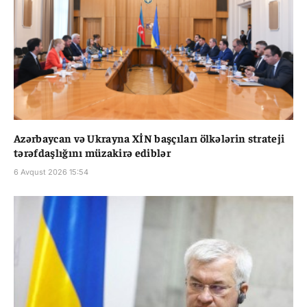
Azərbaycan və Ukrayna XİN başçıları ölkələrin strateji
tərəfdaşlığını müzakirə ediblər
6 Avqust 2026 15:54