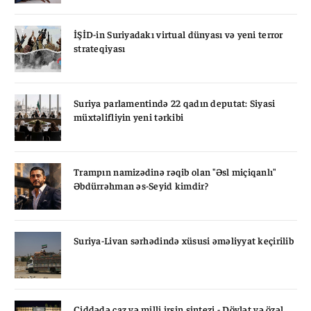
İŞİD-in Suriyadakı virtual dünyası və yeni terror
strateqiyası
Suriya parlamentində 22 qadın deputat: Siyasi
müxtəlifliyin yeni tərkibi
Trampın namizədinə rəqib olan "Əsl miçiqanlı"
Əbdürrəhman əs-Seyid kimdir?
Suriya-Livan sərhədində xüsusi əməliyyat keçirilib
Ciddədə caz və milli irsin sintezi - Dövlət və özəl