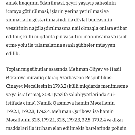
əmək haqqının ödənilməsi, qeyri-yaşayış sahəsinin
icarəyə götürülməsi, işlərin yerinə yetirilməsi və
xidmətlərin göstərilməsi adı ilə dövlət büdcəsinin
vəsaitinin nağdlaşdırılmasına nail olmaqla onlara etibar
edilmiş külli miqdarda pul vəsaitini mənimsəmə və israf
etmə yolu ilə talamalarına əsaslı şübhələr müəyyən
edilib.
Toplanmış sübutlar əsasında Mehman Əliyev və Hasil
Əskərova müvafiq olaraq Azərbaycan Respublikası
Cinayət Məcəlləsinin 179.3.2 (külli miqdarda mənimsəmə
və ya israf etmə), 308.1 (vəzifə səlahiyyətlərində sui-
istifadə etmə), Namik Qasımova həmin Məcəllənin
179.2.1, 179.2.3, 179.2.4, Mehman Qəribova isə həmin
Məcəllənin 32.5, 179.2.1, 32.5, 179.2.3, 32.5, 179.2.4 və digər
maddələri ilə ittiham elan edilməklə barələrində polisin