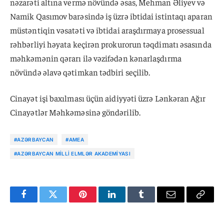
nəzarəti altına vermə növündə əsas, Mehman Əliyev və
Namik Qasımov barəsində iş üzrə ibtidai istintaqı aparan
müstəntiqin vəsatəti və ibtidai araşdırmaya prosessual
rəhbərliyi həyata keçirən prokurorun təqdimatı əsasında
məhkəmənin qərarı ilə vəzifədən kənarlaşdırma
növündə əlavə qətimkan tədbiri seçilib.
Cinayət işi baxılması üçün aidiyyəti üzrə Lənkəran Ağır
Cinayətlər Məhkəməsinə göndərilib.
#AZƏRBAYCAN
#AMEA
#AZƏRBAYCAN MILLI ELMLƏR AKADEMIYASI
Facebook
Twitter
Pinterest
LinkedIn
Tumblr
Email
Copy
Link