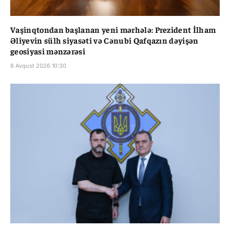
Vaşinqtondan başlanan yeni mərhələ: Prezident İlham
Əliyevin sülh siyasəti və Cənubi Qafqazın dəyişən
geosiyasi mənzərəsi
8 Avqust 2026 10:30