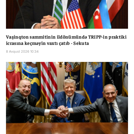
Vaşinqton sammitinin ildönümündə TRIPP-in praktiki
icrasına keçməyin vaxtı çatıb - Sekuta
8 Avqust 2026 10:34