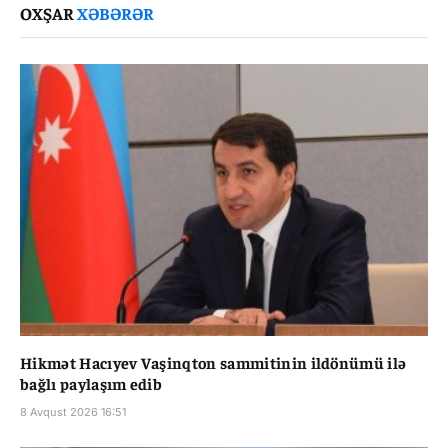
OXŞAR
XƏBƏRƏR
Hikmət Hacıyev Vaşinqton sammitinin ildönümü ilə
bağlı paylaşım edib
8 Avqust 2026 16:51