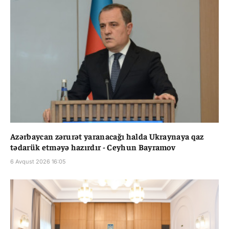
Azərbaycan zərurət yaranacağı halda Ukraynaya qaz
tədarük etməyə hazırdır - Ceyhun Bayramov
6 Avqust 2026 16:05