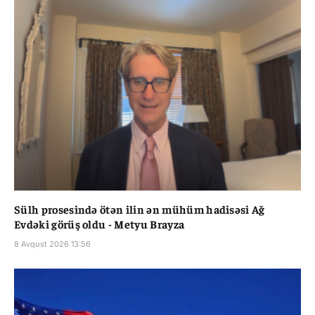
Sülh prosesində ötən ilin ən mühüm hadisəsi Ağ
Evdəki görüş oldu - Metyu Brayza
8 Avqust 2026 13:56