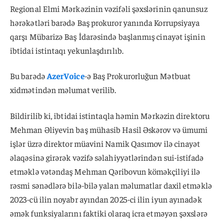
Regional Elmi Mərkəzinin vəzifəli şəxslərinin qanunsuz
hərəkətləri barədə Baş prokuror yanında Korrupsiyaya
qarşı Mübarizə Baş İdarəsində başlanmış cinayət işinin
ibtidai istintaqı yekunlaşdırılıb.
Bu barədə
AzerVoice
-ə Baş Prokurorluğun Mətbuat
xidmətindən məlumat verilib.
Bildirilib ki, ibtidai istintaqla həmin Mərkəzin direktoru
Mehman Əliyevin baş mühasib Hasil Əskərov və ümumi
işlər üzrə direktor müavini Namik Qasımov ilə cinayət
əlaqəsinə girərək vəzifə səlahiyyətlərindən sui-istifadə
etməklə vətəndaş Mehman Qəribovun köməkçiliyi ilə
rəsmi sənədlərə bilə-bilə yalan məlumatlar daxil etməklə
2023-cü ilin noyabr ayından 2025-ci ilin iyun ayınadək
əmək funksiyalarını faktiki olaraq icra etməyən şəxslərə