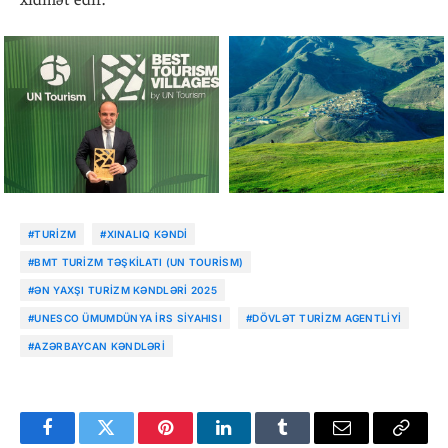
#TURIZM
#XINALIQ KƏNDI
#BMT TURIZM TƏŞKILATI (UN TOURISM)
#ƏN YAXŞI TURIZM KƏNDLƏRI 2025
#UNESCO ÜMUMDÜNYA İRS SIYAHISI
#DÖVLƏT TURIZM AGENTLIYI
#AZƏRBAYCAN KƏNDLƏRI
Facebook
Twitter
Pinterest
LinkedIn
Tumblr
Email
Copy