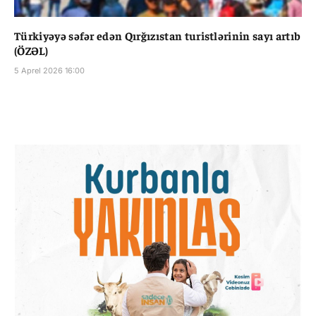
Türkiyəyə səfər edən Qırğızıstan turistlərinin sayı artıb
(ÖZƏL)
5 Aprel 2026 16:00