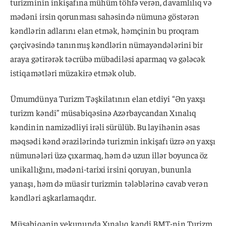
turizminin inkişafına mühüm töhfə verən, davamlılıq və
mədəni irsin qorunması sahəsində nümunə göstərən
kəndlərin adlarını elan etmək, həmçinin bu proqram
çərçivəsində tanınmış kəndlərin nümayəndələrini bir
araya gətirərək təcrübə mübadiləsi aparmaq və gələcək
istiqamətləri müzakirə etmək olub.
Ümumdünya Turizm Təşkilatının elan etdiyi “Ən yaxşı
turizm kəndi” müsabiqəsinə Azərbaycandan Xınalıq
kəndinin namizədliyi irəli sürülüb. Bu layihənin əsas
məqsədi kənd ərazilərində turizmin inkişafı üzrə ən yaxşı
nümunələri üzə çıxarmaq, həm də uzun illər boyunca öz
unikallığını, mədəni-tarixi irsini qoruyan, bununla
yanaşı, həm də müasir turizmin tələblərinə cavab verən
kəndləri aşkarlamaqdır.
Müsabiqənin yekununda Xınalıq kəndi BMT-nin Turizm