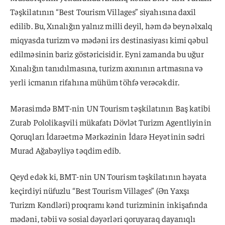
Təşkilatının “Best Tourism Villages” siyahısına daxil
edilib. Bu, Xınalığın yalnız milli deyil, həm də beynəlxalq
miqyasda turizm və mədəni irs destinasiyası kimi qəbul
edilməsinin bariz göstəricisidir. Eyni zamanda bu uğur
Xınalığın tanıdılmasına, turizm axınının artmasına və
yerli icmanın rifahına mühüm töhfə verəcəkdir.
Mərasimdə BMT-nin UN Tourism təşkilatının Baş katibi
Zurab Pololikaşvili mükafatı Dövlət Turizm Agentliyinin
Qoruqları İdarəetmə Mərkəzinin İdarə Heyətinin sədri
Murad Ağabəyliyə təqdim edib.
Qeyd edək ki, BMT-nin UN Tourism təşkilatının həyata
keçirdiyi nüfuzlu “Best Tourism Villages” (Ən Yaxşı
Turizm Kəndləri) proqramı kənd turizminin inkişafında
mədəni, təbii və sosial dəyərləri qoruyaraq dayanıqlı