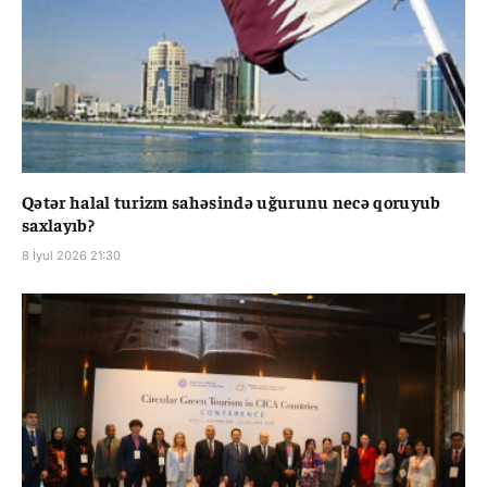
Qətər halal turizm sahəsində uğurunu necə qoruyub
saxlayıb?
8 İyul 2026 21:30