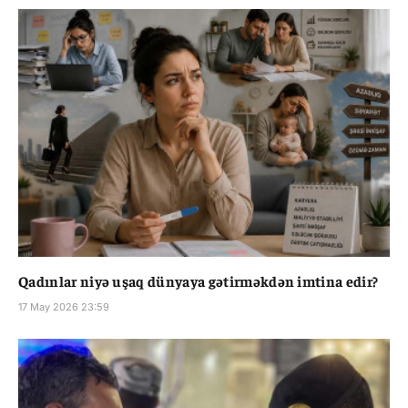
Qadınlar niyə uşaq dünyaya gətirməkdən imtina edir?
17 May 2026 23:59