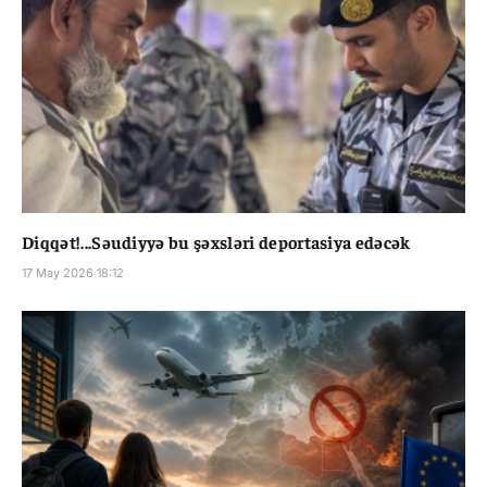
Diqqət!...Səudiyyə bu şəxsləri deportasiya edəcək
17 May 2026 18:12