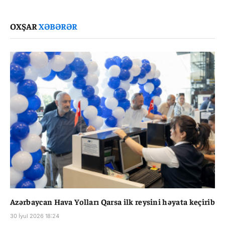
Link
OXŞAR
XƏBƏRƏR
Azərbaycan Hava Yolları Qarsa ilk reysini həyata keçirib
30 İyul 2026 18:24