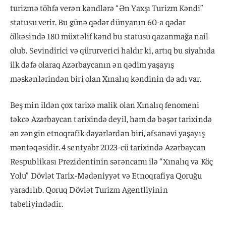
turizmə töhfə verən kəndlərə “Ən Yaxşı Turizm Kəndi”
statusu verir. Bu günə qədər dünyanın 60-a qədər
ölkəsində 180 müxtəlif kənd bu statusu qazanmağa nail
olub. Sevindirici və qürurverici haldır ki, artıq bu siyahıda
ilk dəfə olaraq Azərbaycanın ən qədim yaşayış
məskənlərindən biri olan Xınalıq kəndinin də adı var.
Beş min ildən çox tarixə malik olan Xınalıq fenomeni
təkcə Azərbaycan tarixində deyil, həm də bəşər tarixində
ən zəngin etnoqrafik dəyərlərdən biri, əfsanəvi yaşayış
məntəqəsidir. 4 sentyabr 2023-cü tarixində Azərbaycan
Respublikası Prezidentinin sərəncamı ilə “Xınalıq və Köç
Yolu” Dövlət Tarix-Mədəniyyət və Etnoqrafiya Qoruğu
yaradılıb. Qoruq Dövlət Turizm Agentliyinin
tabeliyindədir.