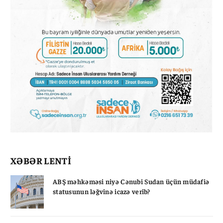
XƏBƏR LENTİ
ABŞ məhkəməsi niyə Cənubi Sudan üçün müdafiə
statusunun ləğvinə icazə verib?