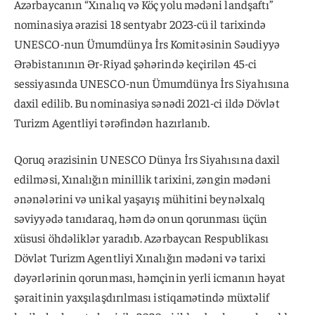
Azərbaycanın “Xınalıq və Köç yolu mədəni landşaftı”
nominasiya ərazisi 18 sentyabr 2023-cü il tarixində
UNESCO-nun Ümumdünya İrs Komitəsinin Səudiyyə
Ərəbistanının Ər-Riyad şəhərində keçirilən 45-ci
sessiyasında UNESCO-nun Ümumdünya İrs Siyahısına
daxil edilib. Bu nominasiya sənədi 2021-ci ildə Dövlət
Turizm Agentliyi tərəfindən hazırlanıb.
Qoruq ərazisinin UNESCO Dünya İrs Siyahısına daxil
edilməsi, Xınalığın minillik tarixini, zəngin mədəni
ənənələrini və unikal yaşayış mühitini beynəlxalq
səviyyədə tanıdaraq, həm də onun qorunması üçün
xüsusi öhdəliklər yaradıb. Azərbaycan Respublikası
Dövlət Turizm Agentliyi Xınalığın mədəni və tarixi
dəyərlərinin qorunması, həmçinin yerli icmanın həyat
şəraitinin yaxşılaşdırılması istiqamətində müxtəlif