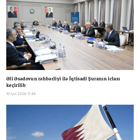
Əli Əsədovun rəhbərliyi ilə İqtisadi Şuranın iclası
keçirilib
10 İyul 2026 17:49