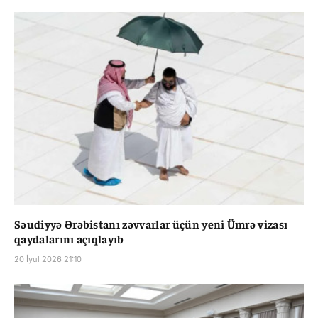
Səudiyyə Ərəbistanı zəvvarlar üçün yeni Ümrə vizası
qaydalarını açıqlayıb
20 İyul 2026 21:10