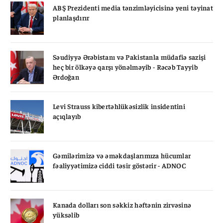
ABŞ Prezidenti media tənzimləyicisinə yeni təyinat
planlaşdırır
Səudiyyə Ərəbistanı və Pakistanla müdafiə sazişi
heç bir ölkəyə qarşı yönəlməyib - Rəcəb Tayyib
Ərdoğan
Levi Strauss kibertəhlükəsizlik insidentini
açıqlayıb
Gəmilərimizə və əməkdaşlarımıza hücumlar
fəaliyyətimizə ciddi təsir göstərir - ADNOC
Kanada dolları son səkkiz həftənin zirvəsinə
yüksəlib