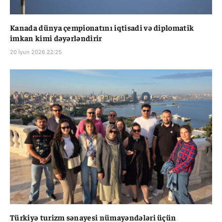
Kanada dünya çempionatını iqtisadi və diplomatik
imkan kimi dəyərləndirir
20 İyun 2026 22:25
Türkiyə turizm sənayesi nümayəndələri üçün