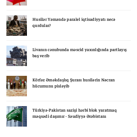
Husilər Yəməndə paralel iqtisadiyyatı necə
qurdular?
Livanın cənubunda məscid yaxınlığında partlayış
baş verib
Körfəz Əməkdaşlıq Şurası husilərin Nəcran
hücumunu pisləyib
Türkiyə-Pakistan sazişi hərbi blok yaratmaq
məqsədi daşımır - Səudiyyə Ərəbistanı