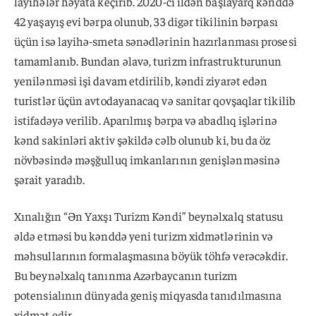
layihələr həyata keçirib. 2020-ci ildən başlayarq kənddə
42 yaşayış evi bərpa olunub, 33 digər tikilinin bərpası
üçün isə layihə-smeta sənədlərinin hazırlanması prosesi
tamamlanıb. Bundan əlavə, turizm infrastrukturunun
yenilənməsi işi davam etdirilib, kəndi ziyarət edən
turistlər üçün avtodayanacaq və sanitar qovşaqlar tikilib
istifadəyə verilib. Aparılmış bərpa və abadlıq işlərinə
kənd sakinləri aktiv şəkildə cəlb olunub ki, bu da öz
növbəsində məşğulluq imkanlarının genişlənməsinə
şərait yaradıb.
Xınalığın “Ən Yaxşı Turizm Kəndi” beynəlxalq statusu
əldə etməsi bu kənddə yeni turizm xidmətlərinin və
məhsullarının formalaşmasına böyük töhfə verəcəkdir.
Bu beynəlxalq tanınma Azərbaycanın turizm
potensialının dünyada geniş miqyasda tanıdılmasına
xidmət edir.