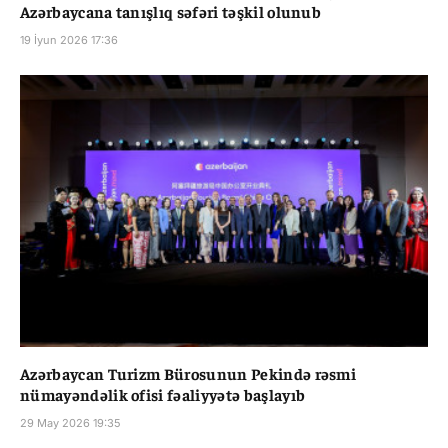
Azərbaycana tanışlıq səfəri təşkil olunub
19 İyun 2026 17:36
Azərbaycan Turizm Bürosunun Pekində rəsmi
nümayəndəlik ofisi fəaliyyətə başlayıb
29 May 2026 19:35