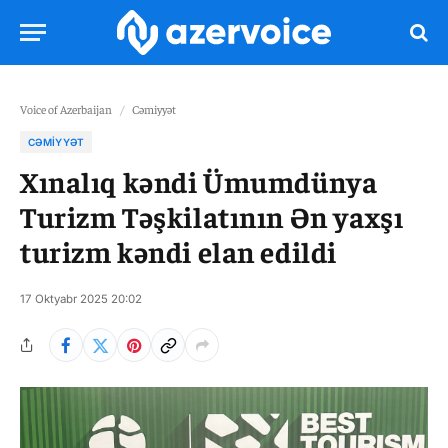
Voice of Azerbaijan
/
Cəmiyyət
CƏMIYYƏT
Xınalıq kəndi Ümumdünya
Turizm Təşkilatının Ən yaxşı
turizm kəndi elan edildi
17 Oktyabr 2025 20:02