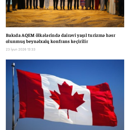
Bakıda AQEM ölkələrində dairəvi yaşıl turizmə həsr
olunmuş beynəlxalq konfrans keçirilir
23 İyun 2026 13:33