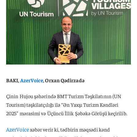
BAKI,
AzerVoice
, Orxan Qədirzadə
Çinin Hujou şəhərində BMT Turizm Təşkilatının (UN
Tourism) təşkilatçılığı ilə “Ən Yaxşı Turizm Kəndləri
2025” mərasimi və Üçüncü İllik Şəbəkə Görüşü keçirilib.
AzerVoice
xəbər verir ki, tədbirin məqsədi kənd