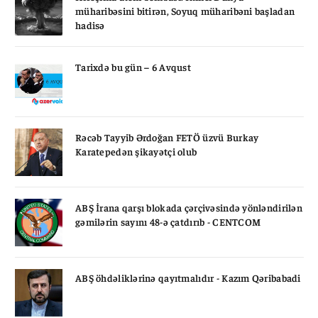
müharibəsini bitirən, Soyuq müharibəni başladan
hadisə
Tarixdə bu gün – 6 Avqust
Rəcəb Tayyib Ərdoğan FETÖ üzvü Burkay
Karatepedən şikayətçi olub
ABŞ İrana qarşı blokada çərçivəsində yönləndirilən
gəmilərin sayını 48-ə çatdırıb - CENTCOM
ABŞ öhdəliklərinə qayıtmalıdır - Kazım Qəribabadi