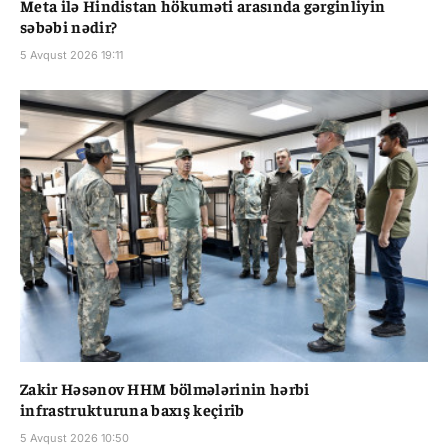
Meta ilə Hindistan hökuməti arasında gərginliyin
səbəbi nədir?
5 Avqust 2026 19:11
Zakir Həsənov HHM bölmələrinin hərbi
infrastrukturuna baxış keçirib
5 Avqust 2026 10:50