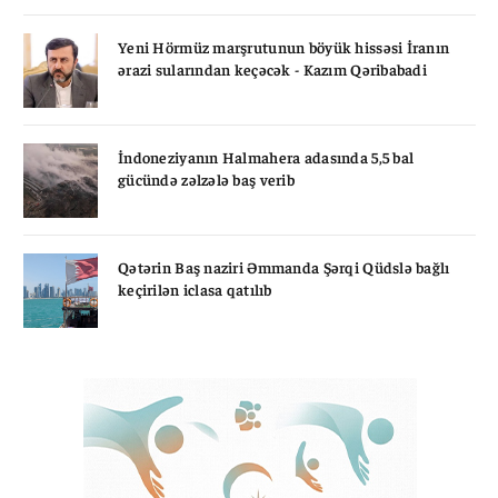
Yeni Hörmüz marşrutunun böyük hissəsi İranın
ərazi sularından keçəcək - Kazım Qəribabadi
İndoneziyanın Halmahera adasında 5,5 bal
gücündə zəlzələ baş verib
Qətərin Baş naziri Əmmanda Şərqi Qüdslə bağlı
keçirilən iclasa qatılıb