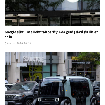
Google süni intellekt rəhbərliyində geniş dəyişikliklər
edib
5 Avqust 2026 20:48