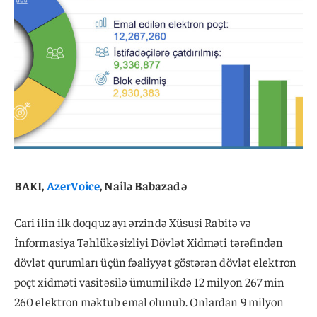
BAKI,
AzerVoice
, Nailə Babazadə
Cari ilin ilk doqquz ayı ərzində Xüsusi Rabitə və
İnformasiya Təhlükəsizliyi Dövlət Xidməti tərəfindən
dövlət qurumları üçün fəaliyyət göstərən dövlət elektron
poçt xidməti vasitəsilə ümumilikdə 12 milyon 267 min
260 elektron məktub emal olunub. Onlardan 9 milyon