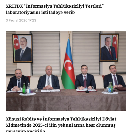
XRİTDX “İnformasiya Təhlükəsizliyi Testləri”
laboratoriyasını istifadəyə verib
3 Fevral 2026 17:23
Xüsusi Rabitə və İnformasiya Təhlükəsizliyi Dövlət
Xidmətində 2025-ci ilin yekunlarına həsr olunmuş
müşavirə keçirilib