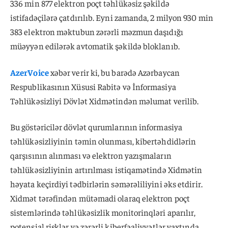
336 min 877 elektron poçt təhlükəsiz şəkildə
istifadəçilərə çatdırılıb. Eyni zamanda, 2 milyon 930 min
383 elektron məktubun zərərli məzmun daşıdığı
müəyyən edilərək avtomatik şəkildə bloklanıb.
AzerVoice
xəbər verir ki, bu barədə Azərbaycan
Respublikasının Xüsusi Rabitə və İnformasiya
Təhlükəsizliyi Dövlət Xidmətindən məlumat verilib.
Bu göstəricilər dövlət qurumlarının informasiya
təhlükəsizliyinin təmin olunması, kibertəhdidlərin
qarşısının alınması və elektron yazışmaların
təhlükəsizliyinin artırılması istiqamətində Xidmətin
həyata keçirdiyi tədbirlərin səmərəliliyini əks etdirir.
Xidmət tərəfindən mütəmadi olaraq elektron poçt
sistemlərində təhlükəsizlik monitorinqləri aparılır,
potensial risklər və zərərli kiberfəaliyyətlər vaxtında