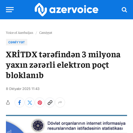
Voice of Azerbaijan
/
Cəmiyyət
CƏMIYYƏT
XRİTDX tərəfindən 3 milyona
yaxın zərərli elektron poçt
bloklanıb
8 Oktyabr 2025 11:43