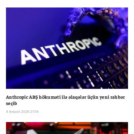
Anthropic ABŞ hökuməti ilə əlaqələr üçün yeni rəhbər
seçib
4 Avqust 2026 21:04