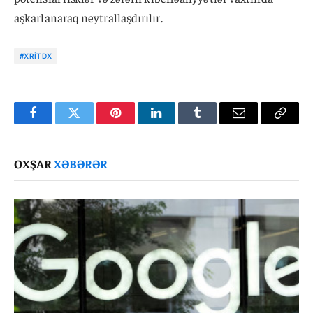
aşkarlanaraq neytrallaşdırılır.
#XRİTDX
Facebook
Twitter
Pinterest
LinkedIn
Tumblr
Email
Copy
Link
OXŞAR
XƏBƏRƏR