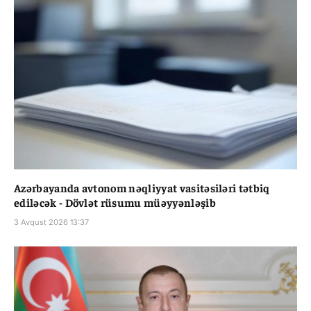
Azərbayanda avtonom nəqliyyat vasitəsiləri tətbiq
ediləcək - Dövlət rüsumu müəyyənləşib
3 Avqust 2026 13:37