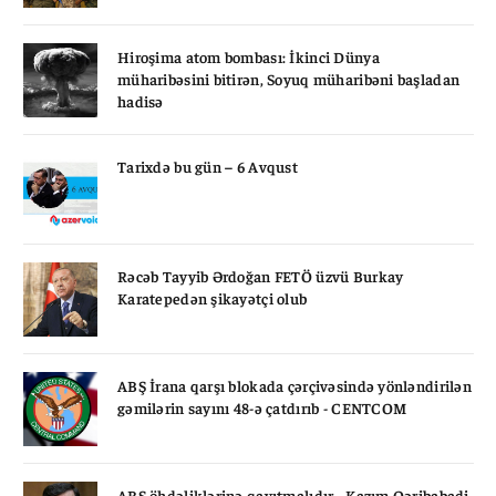
Hiroşima atom bombası: İkinci Dünya
müharibəsini bitirən, Soyuq müharibəni başladan
hadisə
Tarixdə bu gün – 6 Avqust
Rəcəb Tayyib Ərdoğan FETÖ üzvü Burkay
Karatepedən şikayətçi olub
ABŞ İrana qarşı blokada çərçivəsində yönləndirilən
gəmilərin sayını 48-ə çatdırıb - CENTCOM
ABŞ öhdəliklərinə qayıtmalıdır - Kazım Qəribabadi