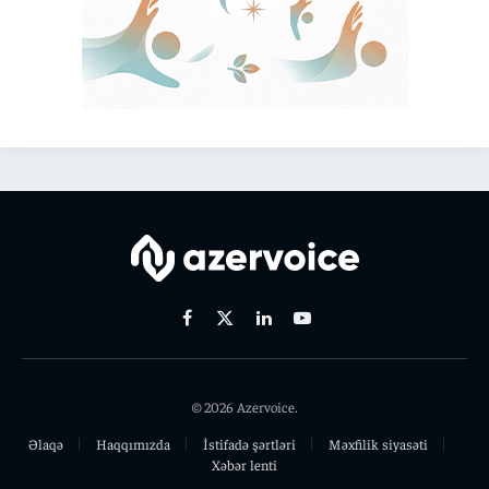
Facebook
X
Linkedin
Youtube
(Twitter)
© 2026 Azervoice.
Əlaqə
Haqqımızda
İstifadə şərtləri
Məxfilik siyasəti
Xəbər lenti