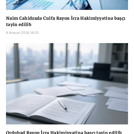
Naim Cahidzadə Culfa Rayon İcra Hakimiyyətinə başçı
təyin edilib
4 Avqust 2026 14:03
Ordubad Rayon İcra Hakimiyyətinə başçı təyin edilib