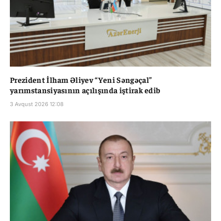
Prezident İlham Əliyev “Yeni Səngəçal”
yarımstansiyasının açılışında iştirak edib
3 Avqust 2026 12:08