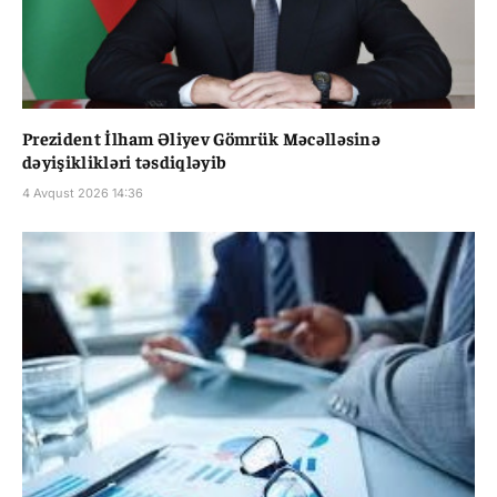
Prezident İlham Əliyev Gömrük Məcəlləsinə
dəyişiklikləri təsdiqləyib
4 Avqust 2026 14:36