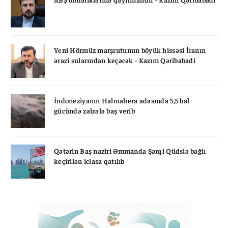
Yeni Hörmüz marşrutunun böyük hissəsi İranın
ərazi sularından keçəcək - Kazım Qəribabadi
İndoneziyanın Halmahera adasında 5,5 bal
gücündə zəlzələ baş verib
Qətərin Baş naziri Əmmanda Şərqi Qüdslə bağlı
keçirilən iclasa qatılıb