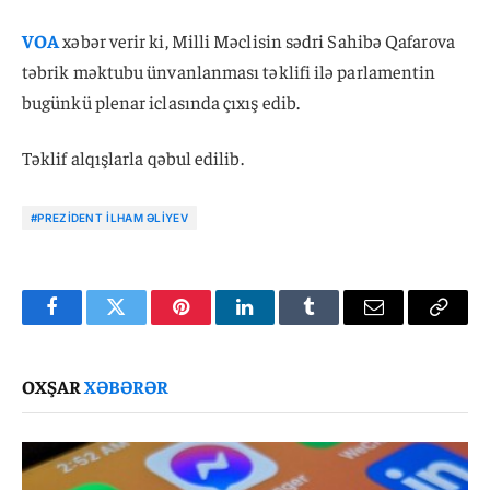
VOA
xəbər verir ki, Milli Məclisin sədri Sahibə Qafarova
təbrik məktubu ünvanlanması təklifi ilə parlamentin
bugünkü plenar iclasında çıxış edib.
Təklif alqışlarla qəbul edilib.
#PREZIDENT İLHAM ƏLIYEV
Facebook
Twitter
Pinterest
LinkedIn
Tumblr
Email
Copy
Link
OXŞAR
XƏBƏRƏR