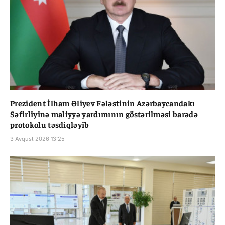
Prezident İlham Əliyev Fələstinin Azərbaycandakı
Səfirliyinə maliyyə yardımının göstərilməsi barədə
protokolu təsdiqləyib
3 Avqust 2026 13:25