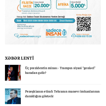
XƏBƏR LENTİ
Üç prezidentin mirası - Trampın siyasi “genləri”
haradan gəlir?
Pezeşkianın etirafı Tehranın manevr imkanlarının
daraldığını göstərir