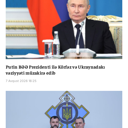
Putin BƏƏ Prezidenti ilə Körfəz və Ukraynadakı
vəziyyəti müzakirə edib
7 Avqust 2026 18:25