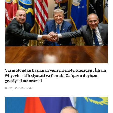
Vaşinqtondan başlanan yeni mərhələ: Prezident İlham
Əliyevin sülh siyasəti və Cənubi Qafqazın dəyişən
geosiyasi mənzərəsi
8 Avqust 2026 10:30