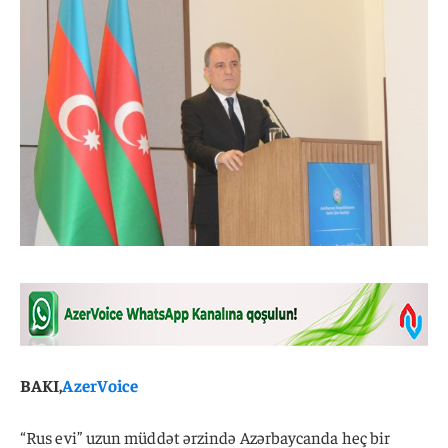
BAKI,
AzerVoice
“Rus evi” uzun müddət ərzində Azərbaycanda heç bir