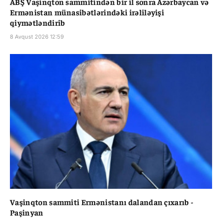
ABŞ Vaşinqton sammitindən bir il sonra Azərbaycan və
Ermənistan münasibətlərindəki irəliləyişi
qiymətləndirib
8 Avqust 2026 12:59
Vaşinqton sammiti Ermənistanı dalandan çıxarıb -
Paşinyan