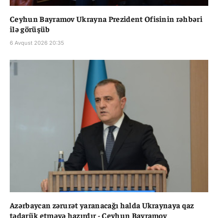
Ceyhun Bayramov Ukrayna Prezident Ofisinin rəhbəri
ilə görüşüb
6 Avqust 2026 20:35
Azərbaycan zərurət yaranacağı halda Ukraynaya qaz
tədarük etməyə hazırdır - Ceyhun Bayramov