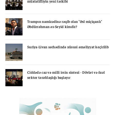
müxtəlifliyin yeni tərkibi
Trampın namizədinə rəqib olan "Əsl miçiqanlı"
Əbdürrəhman əs-Seyid kimdir?
Suriya-Livan sərhədində xüsusi əməliyyat keçirilib
Ciddədə caz və milli irsin sintezi - Dövlət və özəl
sektor tərəfdaşlığı başlayır