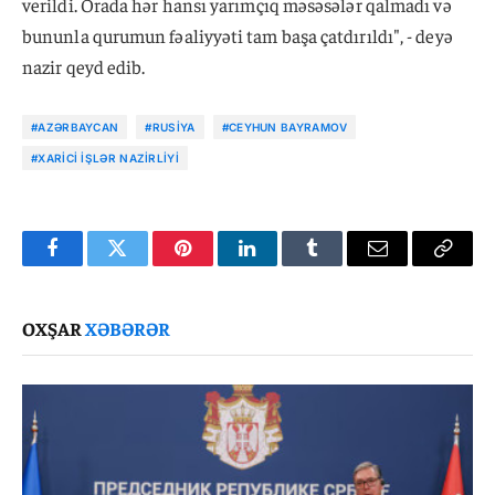
verildi. Orada hər hansı yarımçıq məsəsələr qalmadı və
bununla qurumun fəaliyyəti tam başa çatdırıldı", - deyə
nazir qeyd edib.
#AZƏRBAYCAN
#RUSIYA
#CEYHUN BAYRAMOV
#XARICI İŞLƏR NAZIRLIYI
Facebook
Twitter
Pinterest
LinkedIn
Tumblr
Email
Copy
Link
OXŞAR
XƏBƏRƏR