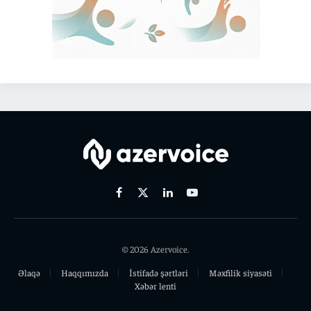
Facebook
X
Linkedin
Youtube
(Twitter)
© 2026 Azervoice.
Əlaqə
Haqqımızda
İstifadə şərtləri
Məxfilik siyasəti
Xəbər lenti