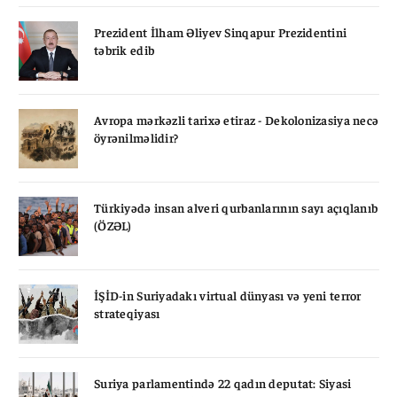
Prezident İlham Əliyev Sinqapur Prezidentini
təbrik edib
Avropa mərkəzli tarixə etiraz - Dekolonizasiya necə
öyrənilməlidir?
Türkiyədə insan alveri qurbanlarının sayı açıqlanıb
(ÖZƏL)
İŞİD-in Suriyadakı virtual dünyası və yeni terror
strateqiyası
Suriya parlamentində 22 qadın deputat: Siyasi