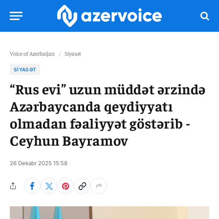
Voice of Azerbaijan
/
Siyasət
SIYASƏT
“Rus evi” uzun müddət ərzində
Azərbaycanda qeydiyyatı
olmadan fəaliyyət göstərib -
Ceyhun Bayramov
26 Dekabr 2025 15:58