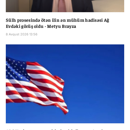
Sülh prosesində ötən ilin ən mühüm hadisəsi Ağ
Evdəki görüş oldu - Metyu Brayza
8 Avqust 2026 13:56