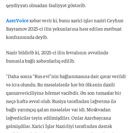
qeydiyyatı olmadan fəaliyyət göstərib.
AzerVoice
xəbər verir ki, bunu xarici işlər naziri Ceyhun
Bayramov 2025-ci ilin yekunlarına həsr edilən mətbuat
konfransında deyib.
Nazir bildirib ki, 2025-ci ilin fevralının əvvəlində
bununla bağlı xəbərdarlıq edilib.
"Daha sonra “Rus evi”nin bağlanmasına dair qərar verildi
və icra olundu. Bu məsələlərdə hər bir ölkənin daxili
qanunvericiliyinə hörmət vacibdir. Ən son təmaslar bir
neçə həftə əvvəl olub. Rusiya tərəfindən ləğvetmə ilə
bağlı yarımçıq qalan məsələlər var idi. Moskvadan
ləğvedicilər təyin edilmişdilər. Onlar Azərbaycana
gəlmişdilər. Xarici İşlər Nazirliyi tərəfindən dəstək