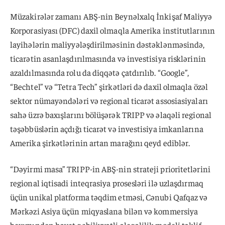
Müzakirələr zamanı ABŞ-nin Beynəlxalq İnkişaf Maliyyə
Korporasiyası (DFC) daxil olmaqla Amerika institutlarının
layihələrin maliyyələşdirilməsinin dəstəklənməsində,
ticarətin asanlaşdırılmasında və investisiya risklərinin
azaldılmasında rolu da diqqətə çatdırılıb. “Google”,
“Bechtel” və “Tetra Tech” şirkətləri də daxil olmaqla özəl
sektor nümayəndələri və regional ticarət assosiasiyaları
sahə üzrə baxışlarını bölüşərək TRIPP və əlaqəli regional
təşəbbüslərin açdığı ticarət və investisiya imkanlarına
Amerika şirkətlərinin artan marağını qeyd ediblər.
“Dəyirmi masa” TRIPP-in ABŞ-nin strateji prioritetlərini
regional iqtisadi inteqrasiya prosesləri ilə uzlaşdırmaq
üçün unikal platforma təqdim etməsi, Cənubi Qafqaz və
Mərkəzi Asiya üçün miqyaslana bilən və kommersiya
baxımından həyat qabiliyyətli əlaqəlilik modeli təklif