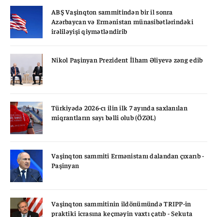
ABŞ Vaşinqton sammitindən bir il sonra
Azərbaycan və Ermənistan münasibətlərindəki
irəliləyişi qiymətləndirib
Nikol Paşinyan Prezident İlham Əliyevə zəng edib
Türkiyədə 2026-cı ilin ilk 7 ayında saxlanılan
miqrantların sayı bəlli olub (ÖZƏL)
Vaşinqton sammiti Ermənistanı dalandan çıxarıb -
Paşinyan
Vaşinqton sammitinin ildönümündə TRIPP-in
praktiki icrasına keçməyin vaxtı çatıb - Sekuta