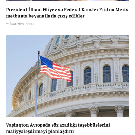
Prezident İlham Əliyev və Federal Kansler Fridrix Merts
mətbuata bəyanatlarla çıxış ediblər
21 İyul 2026 21:13
Vaşinqton Avropada söz azadlığı təşəbbüslərini
maliyyələşdirməyi planlaşdırır