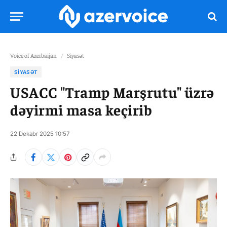
Voice of Azerbaijan
/
Siyasət
SIYASƏT
USACC "Tramp Marşrutu" üzrə
dəyirmi masa keçirib
22 Dekabr 2025 10:57