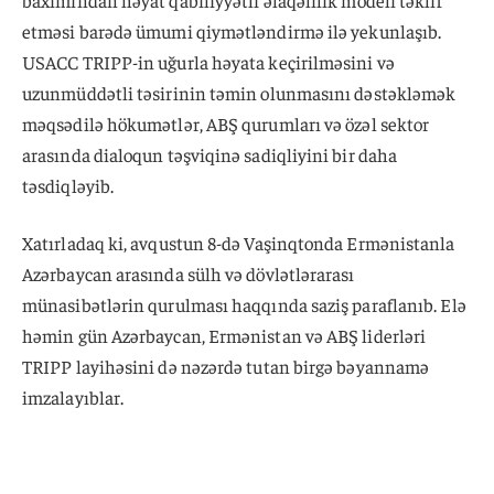
etməsi barədə ümumi qiymətləndirmə ilə yekunlaşıb.
USACC TRIPP-in uğurla həyata keçirilməsini və
uzunmüddətli təsirinin təmin olunmasını dəstəkləmək
məqsədilə hökumətlər, ABŞ qurumları və özəl sektor
arasında dialoqun təşviqinə sadiqliyini bir daha
təsdiqləyib.
Xatırladaq ki, avqustun 8-də Vaşinqtonda Ermənistanla
Azərbaycan arasında sülh və dövlətlərarası
münasibətlərin qurulması haqqında saziş paraflanıb. Elə
həmin gün Azərbaycan, Ermənistan və ABŞ liderləri
TRIPP layihəsini də nəzərdə tutan birgə bəyannamə
imzalayıblar.