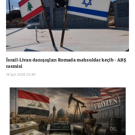
İsrail-Livan danışıqları Romada məhsuldar keçib - ABŞ
rəsmisi
14 İyul 2026 22:40