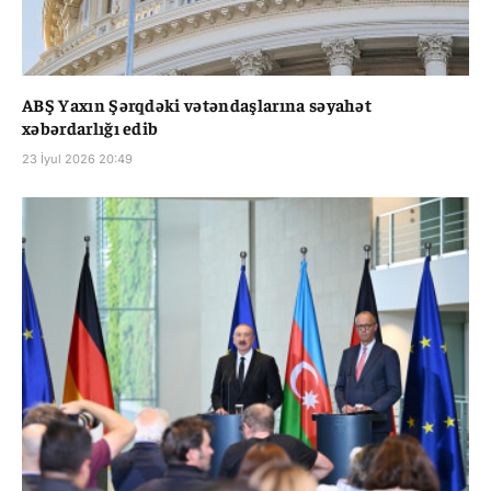
ABŞ Yaxın Şərqdəki vətəndaşlarına səyahət
xəbərdarlığı edib
23 İyul 2026 20:49