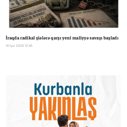
İraqda radikal şiələrə qarşı yeni maliyyə savaşı başladı
14 İyul 2026 12:45