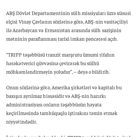
ABŞ Dövlət Departamentinin sülh missiyaları üzrə xüsusi
elçisi Vinay Çavlanın sözlərinə görə, ABŞ-nin vasitəçiliyi
ilə Azərbaycan və Ermənistan arasında sülh sazişinin
mətninin paraflanması tarixi imkan pəncərəsi açıb.
“TRIPP təşəbbüsü tranzit marşrutu ümumi rifahın
hərəkətverici qüvvəsinə çevirərək bu sülhü
möhkəmləndirməyin yoludur”, – deyə o bildirib.
Onun sözlərinə görə, Amerika şirkətləri və kapitalı bu
baxışın ayrılmaz hissəsidir və ABŞ-nin hazırkı
administrasiyası onların təşəbbüsün həyata
keçirilməsində tamhüquqlu iştirakını təmin etmək
niyyətindədir.