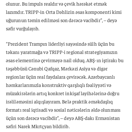
olunur. Bu impuls realdır və çevik hərəkət etmək
lazımdır. TRIPP-in Orta Dəhlizin əsas komponenti kimi
uğurunun təmin edilməsi son dərəcə vacibdir”, – deyə
səfir vurğulayıb.
“Prezident Trampın liderliyi sayəsində sülh üçün bu
təkanı yaratmağa və TRIPP-i regional strategiyamızın
əsas elementinə çevirməyə nail olduq. ABŞ-ın iştirakı bu
təşəbbüsü Cənubi Qafqaz, Mərkəzi Asiya və digər
regionlar üçün real faydalara çevirəcək. Azərbaycanlı
həmkarlarımızla konstruktiv qarşlıqlı fəaliyyəti və
müzakirələrin artıq konkret inkişaf layihələrinə doğru
irəliləməsini alqışlayıram. Belə praktik əməkdaşlıq
formatı real iqtisadi və sosial nəticələrin əldə olunması
üçün son dərəcə vacibdir”, – deyə ABŞ-dakı Ermənistan
səfiri Narek Mkrtçyan bildirib.