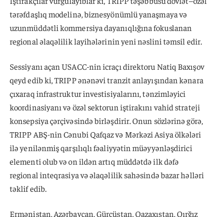
İştirakçılar vurğulayıblar ki, TRIPP təşəbbüsü dövlət–özəl
tərəfdaşlıq modelinə, biznesyönümlü yanaşmaya və
uzunmüddətli kommersiya dayanıqlığına fokuslanan
regional əlaqəlilik layihələrinin yeni nəslini təmsil edir.
Sessiyanı açan USACC-nin icraçı direktoru Natiq Baxışov
qeyd edib ki, TRIPP ənənəvi tranzit anlayışından kənara
çıxaraq infrastruktur investisiyalarını, tənzimləyici
koordinasiyanı və özəl sektorun iştirakını vahid strateji
konsepsiya çərçivəsində birləşdirir. Onun sözlərinə görə,
TRIPP ABŞ-nin Cənubi Qafqaz və Mərkəzi Asiya ölkələri
ilə yenilənmiş qarşılıqlı fəaliyyətin müəyyənləşdirici
elementi olub və on ildən artıq müddətdə ilk dəfə
regional inteqrasiya və əlaqəlilik sahəsində bazar həlləri
təklif edib.
Ermənistan, Azərbaycan, Gürcüstan, Qazaxıstan, Qırğız