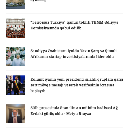
“Terrorsuz Türkiyə” qanun təklifi TBMM Ədliyyə
Komissiyasında qəbul edilib
Səudiyyə Ərəbistanı iyulda Yaxın Şərq və Şimali
Afrikanın startap investisiyalarında lider oldu
Kolumbiyanın yeni prezidenti silahlı qruplara qarşı
sərt mövqe mesajı verərək vəzifəsinin icrasına
başlayıb
Sülh prosesində ötən ilin ən mühüm hadisəsi Ağ
Evdəki görüş oldu - Metyu Brayza