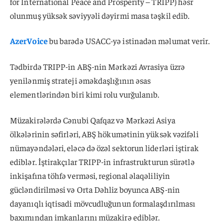
for International Peace and Prosperity – TRIPP) həsr
olunmuş yüksək səviyyəli dəyirmi masa təşkil edib.
AzerVoice
bu barədə USACC-yə istinadən məlumat verir.
Tədbirdə TRIPP-in ABŞ-nin Mərkəzi Avrasiya üzrə
yenilənmiş strateji əməkdaşlığının əsas
elementlərindən biri kimi rolu vurğulanıb.
Müzakirələrdə Cənubi Qafqaz və Mərkəzi Asiya
ölkələrinin səfirləri, ABŞ hökumətinin yüksək vəzifəli
nümayəndələri, eləcə də özəl sektorun liderləri iştirak
ediblər. İştirakçılar TRIPP-in infrastrukturun sürətlə
inkişafına töhfə verməsi, regional əlaqəliliyin
gücləndirilməsi və Orta Dəhliz boyunca ABŞ-nin
dayanıqlı iqtisadi mövcudluğunun formalaşdırılması
baxımından imkanlarını müzakirə ediblər.