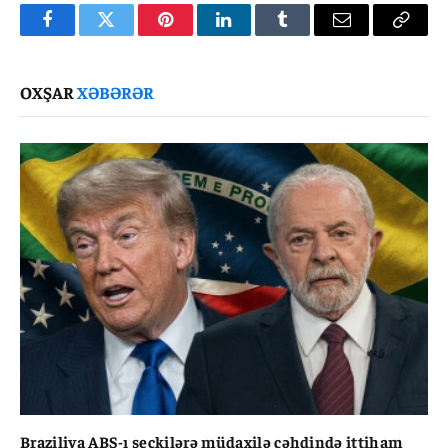
Facebook
Twitter
Pinterest
LinkedIn
Tumblr
Email
Copy
Link
OXŞAR
XƏBƏRƏR
Braziliya ABŞ-ı seçkilərə müdaxilə cəhdində ittiham