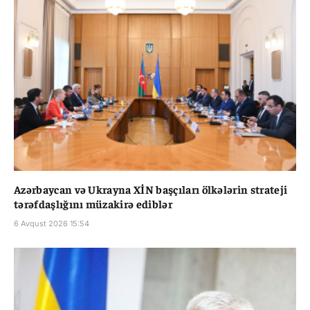
Azərbaycan və Ukrayna XİN başçıları ölkələrin strateji
tərəfdaşlığını müzakirə ediblər
6 Avqust 2026 15:54