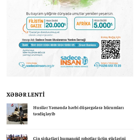
XƏBƏR LENTİ
Husilər Yəməndə hərbi düşərgələrə hücumları
təsdiqləyib
Çin şirkətləri humanoid robotlar üçün güclərini