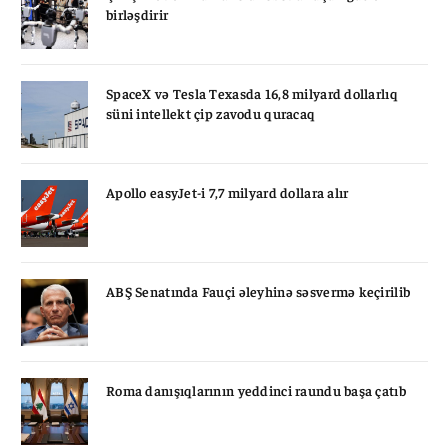
birləşdirir
SpaceX və Tesla Texasda 16,8 milyard dollarlıq
süni intellekt çip zavodu quracaq
Apollo easyJet-i 7,7 milyard dollara alır
ABŞ Senatında Fauçi əleyhinə səsvermə keçirilib
Roma danışıqlarının yeddinci raundu başa çatıb