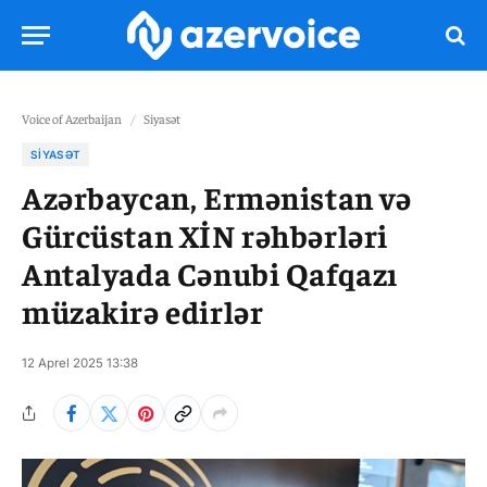
Voice of Azerbaijan
/
Siyasət
SIYASƏT
Azərbaycan, Ermənistan və
Gürcüstan XİN rəhbərləri
Antalyada Cənubi Qafqazı
müzakirə edirlər
12 Aprel 2025 13:38