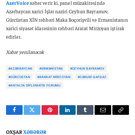
AzerVoice
xəbər verir ki, panel müzakirəsində
Azərbaycan xarici İşlər naziri Ceyhun Bayramov,
Gürcüstan XİN rəhbəri Maka Boçorişvili və Ermənistanın
xarici siyasət idarəsinin rəhbəri Ararat Mirzoyan iştirak
edirlər.
Xəbər yenilənəcək
#AZƏRBAYCAN
#ERMƏNISTAN
#CEYHUN BAYRAMOV
#GÜRCÜSTAN
#ARARAT MIRZOYAN
#CƏNUBI QAFQAZ
#ANTALYA DIPLOMATIK FORUMU
Facebook
Twitter
Pinterest
LinkedIn
Tumblr
Email
Copy
Link
OXŞAR
XƏBƏRƏR