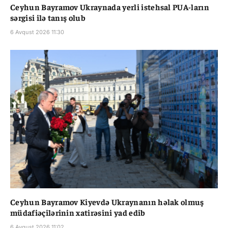
Ceyhun Bayramov Ukraynada yerli istehsal PUA-ların
sərgisi ilə tanış olub
6 Avqust 2026 11:30
Ceyhun Bayramov Kiyevdə Ukraynanın həlak olmuş
müdafiəçilərinin xatirəsini yad edib
6 Avqust 2026 11:02