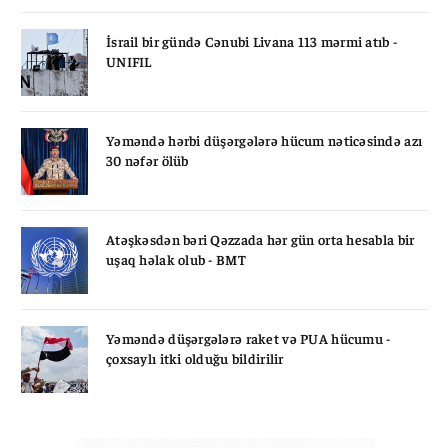
İsrail bir gündə Cənubi Livana 113 mərmi atıb -
UNIFIL
Yəməndə hərbi düşərgələrə hücum nəticəsində azı
30 nəfər ölüb
Atəşkəsdən bəri Qəzzada hər gün orta hesabla bir
uşaq həlak olub - BMT
Yəməndə düşərgələrə raket və PUA hücumu -
çoxsaylı itki olduğu bildirilir