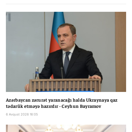
Azərbaycan zərurət yaranacağı halda Ukraynaya qaz
tədarük etməyə hazırdır - Ceyhun Bayramov
6 Avqust 2026 16:05