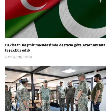
Pakistan Kəşmir məsələsində dəstəyə görə Azərbaycana
təşəkkür edib
5 Avqust 2026 12:23