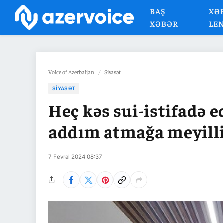
BAŞ
XƏ
XƏBƏR
LE
Voice of Azerbaijan
/
Siyasət
SIYASƏT
Heç kəs sui-istifadə 
addım atmağa meyill
7 Fevral 2024 08:37