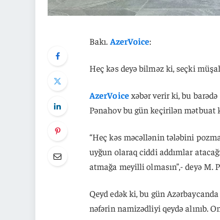
Bakı.
AzerVoice
:
Heç kəs deyə bilməz ki, seçki müş
AzerVoice
xəbər verir ki, bu barəd
Pənahov bu gün keçirilən mətbuat 
“Heç kəs məcəllənin tələbini pozmağ
uyğun olaraq ciddi addımlar atacağı
atmağa meyilli olmasın”,- deyə M. P
Qeyd edək ki, bu gün Azərbaycanda pr
nəfərin namizədliyi qeydə alınıb. On