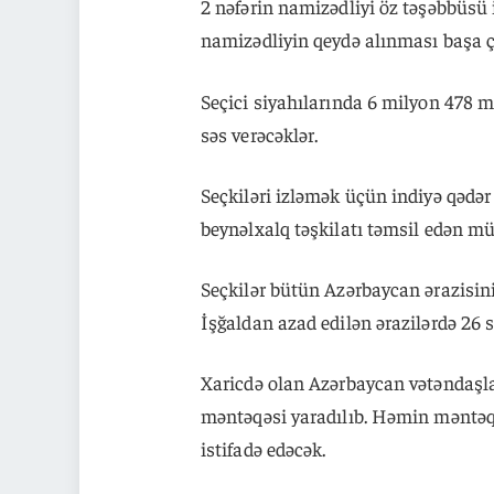
2 nəfərin namizədliyi öz təşəbbüsü i
namizədliyin qeydə alınması başa ç
Seçici siyahılarında 6 milyon 478 m
səs verəcəklər.
Seçkiləri izləmək üçün indiyə qədər
beynəlxalq təşkilatı təmsil edən mü
Seçkilər bütün Azərbaycan ərazisini,
İşğaldan azad edilən ərazilərdə 26 
Xaricdə olan Azərbaycan vətəndaşlar
məntəqəsi yaradılıb. Həmin məntəq
istifadə edəcək.