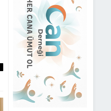
py
nk