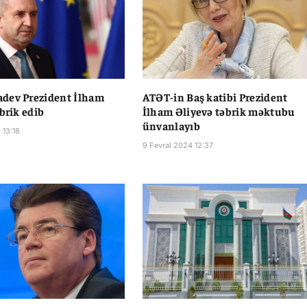
dev Prezident İlham
ATƏT-in Baş katibi Prezident
brik edib
İlham Əliyevə təbrik məktubu
ünvanlayıb
 13:18
9 Fevral 2024 12:37