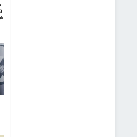
ə
53
ak