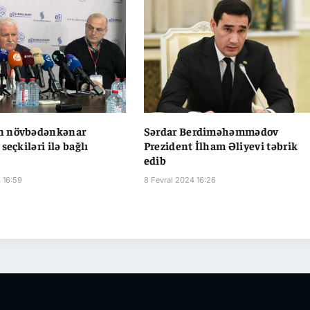
 növbədənkənar
Sərdar Berdiməhəmmədov
seçkiləri ilə bağlı
Prezident İlham Əliyevi təbrik
edib
 16:59
8 Fevral 2024 16:26