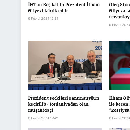
İƏT-in Baş katibi Prezident İlham
Oleq Stor
Əliyevi təbrik edib
Əliyevə t
ünvanlay
9 Fevral 2024 12:34
9 Fevral 2024
Prezident seçkiləri qanunauyğun
İlham Əli
keçirilib - İordaniyadan olan
ilə keçən 
müşahidəçi
“Rossiysk
8 Fevral 2024 17:42
8 Fevral 2024