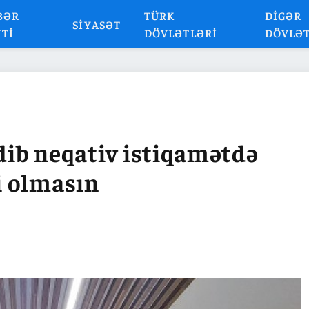
BƏR
TÜRK
DIGƏR
SIYASƏT
NTI
DÖVLƏTLƏRI
DÖVLƏ
edib neqativ istiqamətdə
i olmasın