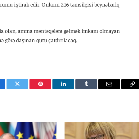
umu iştirak edir. Onların 216 təmsilçisi beynəlxalq
nda olan, amma məntəqələrə gəlmək imkanı olmayan
nə görə daşınan qutu çatdırılacaq.
cebook
Twitter
Pinterest
LinkedIn
Tumblr
Email
Co
Li