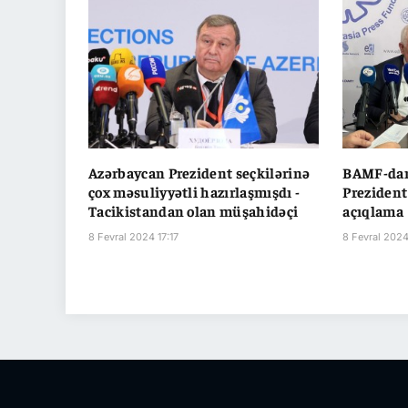
Azərbaycan Prezident seçkilərinə
BAMF-dan
çox məsuliyyətli hazırlaşmışdı -
Prezident 
Tacikistandan olan müşahidəçi
açıqlama
8 Fevral 2024 17:17
8 Fevral 2024