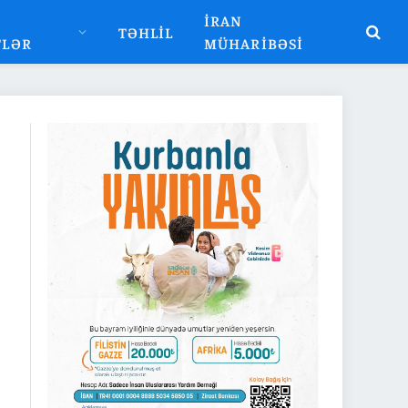
İRAN
TƏHLIL
TLƏR
MÜHARIBƏSI