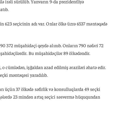
lə irəli sürülüb. Yanvarın 9-da prezidentliyə
atıb.
in 623 seçicinin adı var. Onlar ölkə üzrə 6537 məntəqədə
 90 372 müşahidəçi qeydə alınıb. Onların 790 nəfəri 72
şahidəçilərdir. Bu müşahidəçilər 89 ölkədəndir.
 o cümlədən, işğaldan azad edilmiş əraziləri əhatə edir.
seçki məntəqəsi yaradılıb.
ı üçün 37 ölkədə səfirlik və konsulluqlarda 49 seçki
ələrdə 23 mindən artıq seçici səsvermə hüququndan