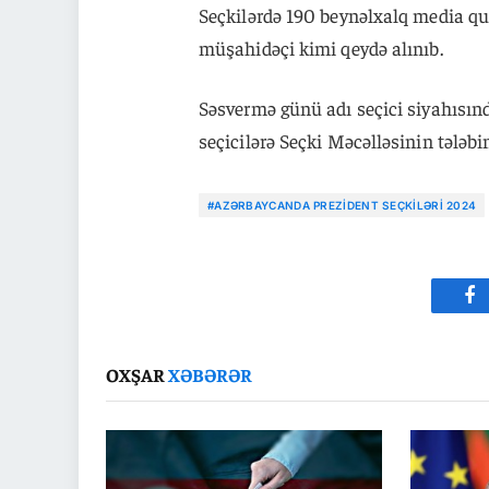
Seçkilərdə 190 beynəlxalq media qur
müşahidəçi kimi qeydə alınıb.
Səsvermə günü adı seçici siyahısı
seçicilərə Seçki Məcəlləsinin tələbi
#AZƏRBAYCANDA PREZIDENT SEÇKILƏRI 2024
Fa
OXŞAR
XƏBƏRƏR