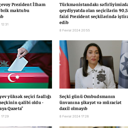
çevoy Prezident İlham
Türkmənistandakı səfirliyimizd
əbrik məktubu
qeydiyyatda olan seçicilərin 90,
ıb
faizi Prezident seçkilərində iştir
edib
 12:31
8 Fevral 2024 20:55
yev yüksək seçici fəallığı
Seçki günü Ombudsmanın
seçkinin qalibi oldu -
ünvanına şikayət və müraciət
aya Qazeta”
daxil olmayıb
 17:29
8 Fevral 2024 17:26