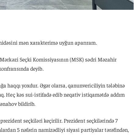
ahidəsini mən xarakterimə uyğun aparıram.
ə Mərkəzi Seçki Komissiyasının (MSK) sədri Məzahir
konfransında deyib.
a haqqı yoxdur. Əgər olarsa, qanunvericiliyin tələbinə
q. Heç kəs sui-istifadə edib neqativ istiqamətdə addım
ənahov bildirib.
ezident seçkiləri keçirilir. Prezident seçkilərində 7
lardan 5 nəfərin namizədliyi siyasi partiyalar tərəfindən,