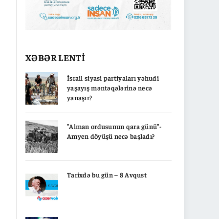
XƏBƏR LENTİ
İsrail siyasi partiyaları yəhudi
yaşayış məntəqələrinə necə
yanaşır?
"Alman ordusunun qara günü"-
Amyen döyüşü necə başladı?
Tarixdə bu gün – 8 Avqust