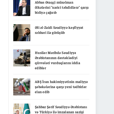
Abbas Əraqçi müsəlman
ölkələrini "xarici təhdidlərə" qarşı
birliyə çağırıb
Əli əl-Zaidi Səudiyyə kəşfiyyat
rəhbəri ilə görüşüb
Husilər Məribdə Səudiyyə
Ərəbistanının dəstəklədiyi
qüvvələri vurduqlarını iddia
ediblər
ABŞ İran hakimiyyətinin maliyyə
şəbəkələrinə qarşı yeni tədbirlər
elan edib
Şahbaz Şərif Səudiyyə Ərəbistanı
və Türkiyə ilə imzalanan sazişi