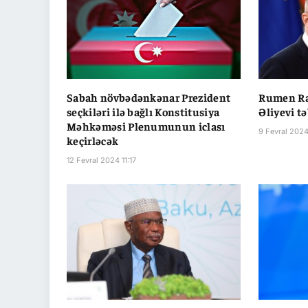
Sabah növbədənkənar Prezident
Rumen Ra
seçkiləri ilə bağlı Konstitusiya
Əliyevi tə
Məhkəməsi Plenumunun iclası
9 Fevral 2024
keçirləcək
12 Fevral 2024 11:17