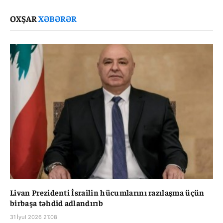
Link
OXŞAR
XƏBƏRƏR
Livan Prezidenti İsrailin hücumlarını razılaşma üçün
birbaşa təhdid adlandırıb
31 İyul 2026 21:08