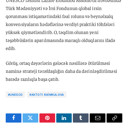
UNESCO rəsmisi Lazare Eloundou Assomo öz növbəsində
Türk Mədəniyyəti və İrsi Fondunun qlobal irsin
qorunması istiqamətindəki fəal rolunu və beynəlxalq
konvensiyaların hədəflərinə verdiyi praktiki töhfələri
yüksək qiymətləndirib. O, təqdim olunan yeni
təşəbbüslərin aparılmasında maraqlı olduqlarını ifadə
edib.
Görüş, ortaq dəyərlərin gələcək nəsillərə ötürülməsi
naminə strateji tərəfdaşlığın daha da dərinləşdirilməsi
barədə razılıqla başa çatıb.
#UNESCO
#AKTOTI RAIMKULOVA
Facebook
Twitter
Pinterest
LinkedIn
Tumblr
Email
Copy