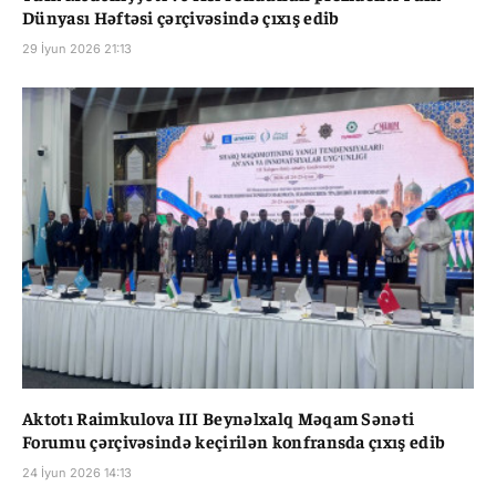
Dünyası Həftəsi çərçivəsində çıxış edib
29 İyun 2026 21:13
Aktotı Raimkulova III Beynəlxalq Məqam Sənəti
Forumu çərçivəsində keçirilən konfransda çıxış edib
24 İyun 2026 14:13