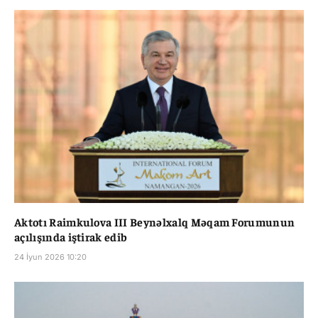
Aktotı Raimkulova III Beynəlxalq Məqam Forumunun
açılışında iştirak edib
24 İyun 2026 10:20