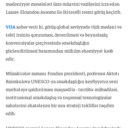
mədəniyyət məsələləri üzrə müavini vəzifəsini icra edən
Lazare Eloundou Assomo ilə ikitərəfli rəsmi görüş keçirib.
VOA
xəbər verir ki, görüş qlobal səviyyədə türk mədəni və
təbii irsinin qorunması, öyrənilməsi və beynəlxalq
konvensiyalar çərçivəsində əməkdaşlığın
gücləndirilməsi baxımından mühüm əhəmiyyət kəsb
edir.
Müzakirələr zamanı Fondun prezidenti, professor Aktotı
Raimkulova UNESCO-ya əməkdaşlığın keyfiyyətcə yeni
mərhələyə qaldırılması məqsədilə - təcrübə mübadiləsi,
institusional əməkdaşlıq və rəqəmsal texnologiyalar
sahələrini əhatələyən bir sıra strateji təkliflər təqdim
edib.