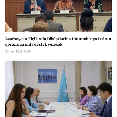
Azərbaycan Kiçik Ada Dövlətlərinə Ümumdünya İrsinin
qorunmasında dəstək verəcək
23 İyul 2026 16:06