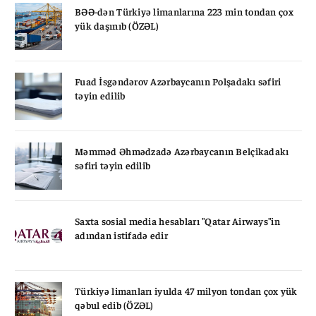
BƏƏ-dən Türkiyə limanlarına 223 min tondan çox
yük daşınıb (ÖZƏL)
Fuad İsgəndərov Azərbaycanın Polşadakı səfiri
təyin edilib
Məmməd Əhmədzadə Azərbaycanın Belçikadakı
səfiri təyin edilib
Saxta sosial media hesabları "Qatar Airways"in
adından istifadə edir
Türkiyə limanları iyulda 47 milyon tondan çox yük
qəbul edib (ÖZƏL)