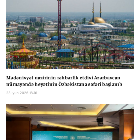
Mədəniyyət nazirinin rəhbərlik etdiyi Azərbaycan
nümayəndə heyətinin Özbəkistana səfəri başlanıb
23 İyun 2026 18:16