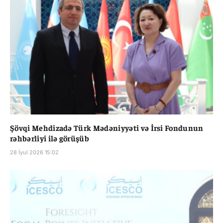
Şövqi Mehdizadə Türk Mədəniyyəti və İrsi Fondunun
rəhbərliyi ilə görüşüb
28 İyul 2026 15:02