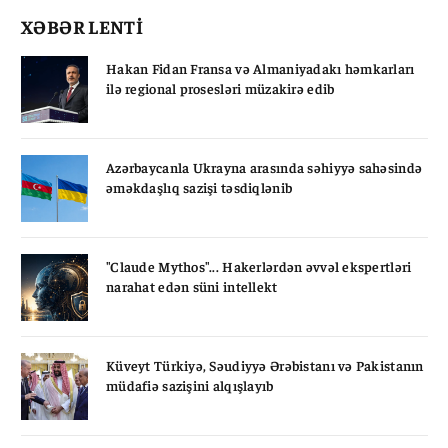
XƏBƏR LENTİ
Hakan Fidan Fransa və Almaniyadakı həmkarları
ilə regional prosesləri müzakirə edib
Azərbaycanla Ukrayna arasında səhiyyə sahəsində
əməkdaşlıq sazişi təsdiqlənib
"Claude Mythos"... Hakerlərdən əvvəl ekspertləri
narahat edən süni intellekt
Küveyt Türkiyə, Səudiyyə Ərəbistanı və Pakistanın
müdafiə sazişini alqışlayıb