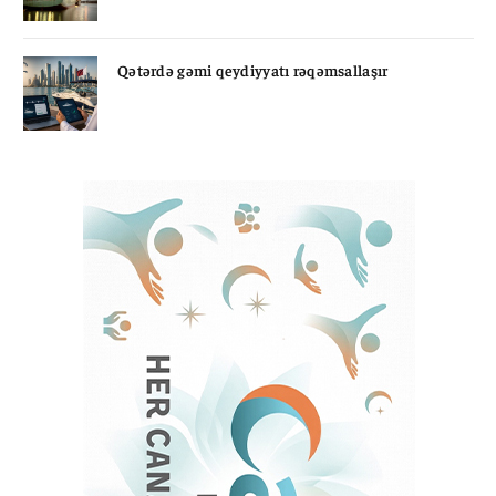
Qətərdə gəmi qeydiyyatı rəqəmsallaşır