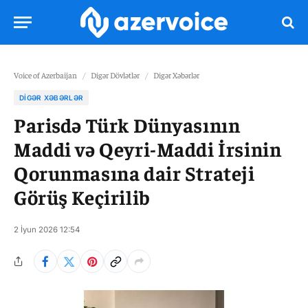
Voice of Azerbaijan
/
Digər Dövlətlər
/
Digər Xəbərlər
DIGƏR XƏBƏRLƏR
Parisdə Türk Dünyasının
Maddi və Qeyri-Maddi İrsinin
Qorunmasına dair Strateji
Görüş Keçirilib
2 İyun 2026 12:54