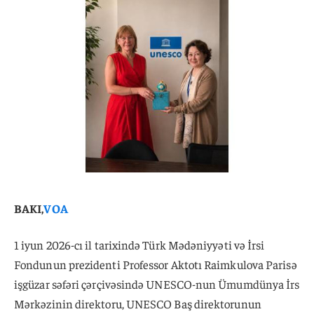
BAKI,
VOA
1 iyun 2026-cı il tarixində Türk Mədəniyyəti və İrsi
Fondunun prezidenti Professor Aktotı Raimkulova Parisə
işgüzar səfəri çərçivəsində UNESCO-nun Ümumdünya İrs
Mərkəzinin direktoru, UNESCO Baş direktorunun