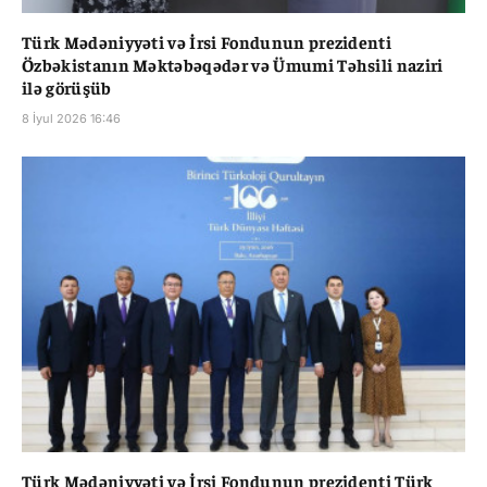
Türk Mədəniyyəti və İrsi Fondunun prezidenti
Özbəkistanın Məktəbəqədər və Ümumi Təhsili naziri
ilə görüşüb
8 İyul 2026 16:46
Türk Mədəniyyəti və İrsi Fondunun prezidenti Türk