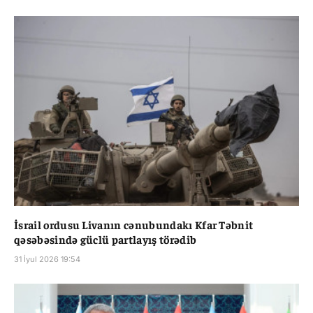
İsrail ordusu Livanın cənubundakı Kfar Təbnit
qəsəbəsində güclü partlayış törədib
31 İyul 2026 19:54