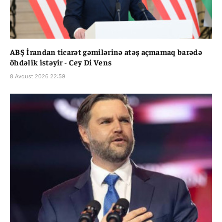
ABŞ İrandan ticarət gəmilərinə atəş açmamaq barədə
öhdəlik istəyir - Cey Di Vens
8 Avqust 2026 22:59