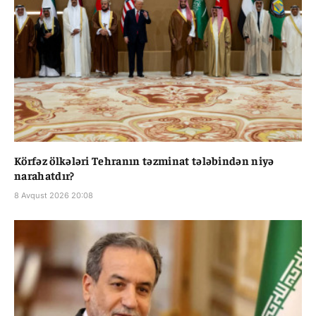
Körfəz ölkələri Tehranın təzminat tələbindən niyə
narahatdır?
8 Avqust 2026 20:08