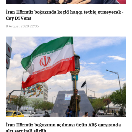
İran Hörmüz boğazında keçid haqqı tətbiq etməyəcək -
Cey Di Vens
8 Avqust 2026 22:05
İran Hörmüz boğazının açılması üçün ABŞ qarşısında
altı şərt irəli sürüb