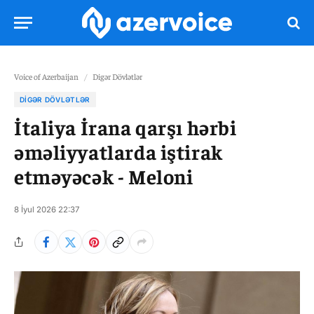
Voice of Azerbaijan
/
Digər Dövlətlər
DIGƏR DÖVLƏTLƏR
İtaliya İrana qarşı hərbi
əməliyyatlarda iştirak
etməyəcək - Meloni
8 İyul 2026 22:37