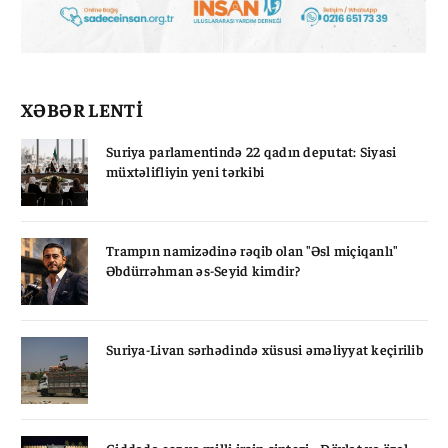
XƏBƏR LENTİ
Suriya parlamentində 22 qadın deputat: Siyasi
müxtəlifliyin yeni tərkibi
Trampın namizədinə rəqib olan "Əsl miçiqanlı"
Əbdürrəhman əs-Seyid kimdir?
Suriya-Livan sərhədində xüsusi əməliyyat keçirilib
Ciddədə caz və milli irsin sintezi - Dövlət və özəl