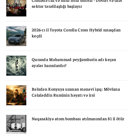
sektor tərəfdaşlığı başlayır
2026-cı il Toyota Corolla Cross Hybrid sınaqdan
keçdi
Quranda Məhəmməd peyğəmbərin adı keçən
ayələr hansılardır?
Bəlxdən Konyaya uzanan mənəvi işıq: Mövlana
Cəlaləddin Ruminin həyatı və irsi
Naqasakiyə atom bombası atılmasından 81 il ötür