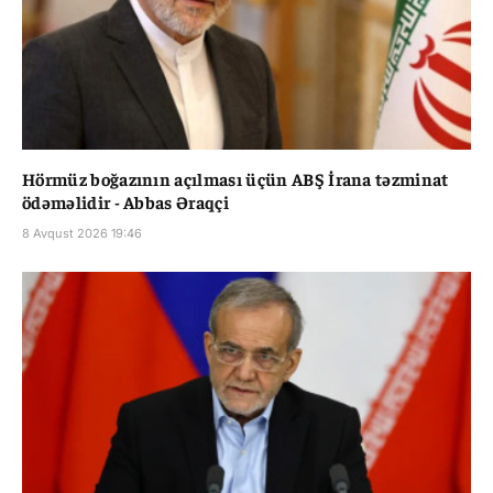
Hörmüz boğazının açılması üçün ABŞ İrana təzminat
ödəməlidir - Abbas Əraqçi
8 Avqust 2026 19:46