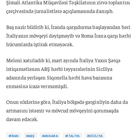
Şimali Atlantika Müqaviləsi Təşkilatının zirvə toplantısı
çərçivəsində jurnalistlərə açıqlamasında danışıb.
Baş nazir bildirib ki, İranda qarşıdurma başlayandan bəri
İtaliyanın mövqeyi dəyişməyib və Roma İrana qarşı hərbi
hücumlarda iştirak etməyəcək.
Meloni xatırladıb ki, mart ayında İtaliya Yaxın Şərqə
istiqamətlənən ABŞ hərbi təyyarələrinin Siciliya
adasında yerləşən Siqonella hərbi hava bazasına
enməsinə icazə verməmişdi.
Onun sözlərinə görə, İtaliya bölgədə gərginliyin daha da
artmasını istəmir və mövcud mövqeyini qorumaqda
davam edəcək.
#İRAN
#ABŞ
#ANKARA
#İTALIYA
#SICILIYA