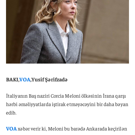
BAKI,
VOA
,Yusif Şərifzadə
İtaliyanın Baş naziri Corcia Meloni ölkəsinin İrana qarşı
hərbi əməliyyatlarda iştirak etməyəcəyini bir daha bəyan
edib.
VOA
xəbər verir ki, Meloni bu barədə Ankarada keçirilən