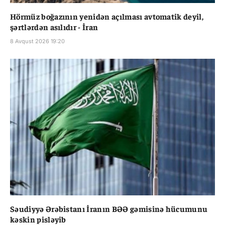
Hörmüz boğazının yenidən açılması avtomatik deyil,
şərtlərdən asılıdır - İran
8 Avqust 2026 19:20
Səudiyyə Ərəbistanı İranın BƏƏ gəmisinə hücumunu
kəskin pisləyib