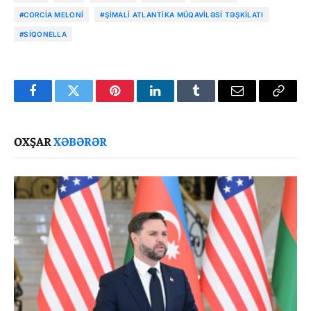
#CORCIA MELONI
#ŞIMALI ATLANTIKA MÜQAVILƏSI TƏŞKILATI
#SIQONELLA
Facebook
Twitter
Pinterest
LinkedIn
Tumblr
Email
Copy
Link
OXŞAR
XƏBƏRƏR