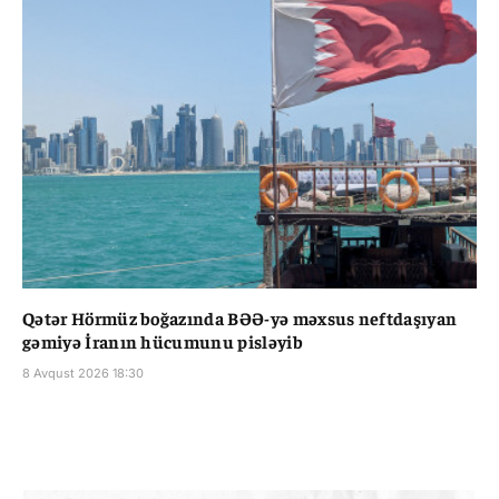
Qətər Hörmüz boğazında BƏƏ-yə məxsus neftdaşıyan
gəmiyə İranın hücumunu pisləyib
8 Avqust 2026 18:30