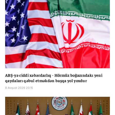
ABŞ-yə ciddi xəbərdarlıq - Hörmüz boğazındakı yeni
qaydaları qəbul etməkdən başqa yol yoxdur
8 Avqust 2026 20:15