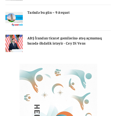
Tarixdə bu gün – 9 Avqust
ABŞ İrandan ticarət gəmilərinə atəş açmamaq
barədə öhdəlik istəyir - Cey Di Vens