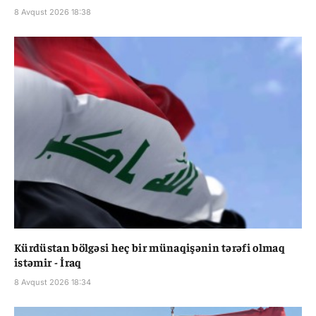
8 Avqust 2026 18:38
Kürdüstan bölgəsi heç bir münaqişənin tərəfi olmaq
istəmir - İraq
8 Avqust 2026 18:34