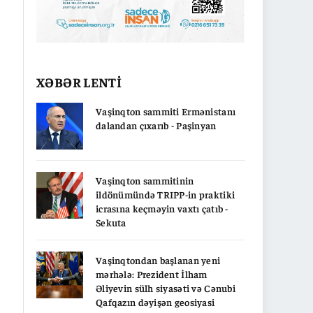
XƏBƏR LENTİ
Vaşinqton sammiti Ermənistanı
dalandan çıxarıb - Paşinyan
Vaşinqton sammitinin
ildönümündə TRIPP-in praktiki
icrasına keçməyin vaxtı çatıb -
Sekuta
Vaşinqtondan başlanan yeni
mərhələ: Prezident İlham
Əliyevin sülh siyasəti və Cənubi
Qafqazın dəyişən geosiyasi