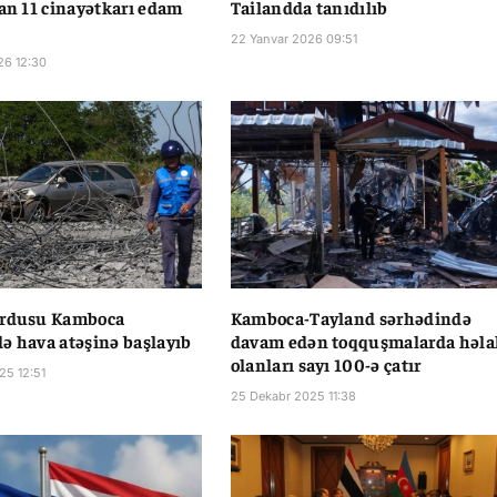
lan 11 cinayətkarı edam
Tailandda tanıdılıb
22 Yanvar 2026 09:51
26 12:30
ordusu Kamboca
Kamboca-Tayland sərhədində
ə hava atəşinə başlayıb
davam edən toqquşmalarda həla
olanları sayı 100-ə çatır
25 12:51
25 Dekabr 2025 11:38