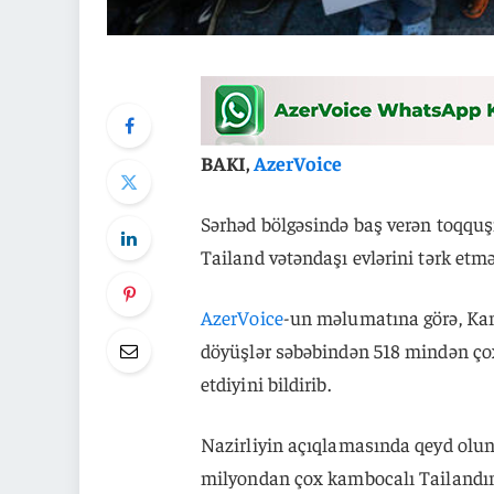
BAKI,
AzerVoice
Sərhəd bölgəsində baş verən toqqu
Tailand vətəndaşı evlərini tərk etm
AzerVoice
-un məlumatına görə, Kam
döyüşlər səbəbindən 518 mindən çox
etdiyini bildirib.
Nazirliyin açıqlamasında qeyd olunu
milyondan çox kambocalı Tailandın F