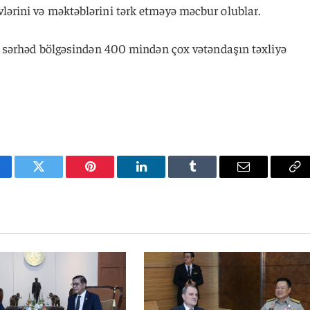
ini və məktəblərini tərk etməyə məcbur olublar.
 sərhəd bölgəsindən 400 mindən çox vətəndaşın təxliyə
cebook
Twitter
Pinterest
LinkedIn
Tumblr
Email
Co
Li