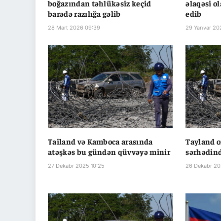
boğazından təhlükəsiz keçid
əlaqəsi o
barədə razılığa gəlib
edib
28 Mart 2026 09:39
29 Yanvar 20
Tailand və Kamboca arasında
Tayland 
atəşkəs bu gündən qüvvəyə minir
sərhədind
27 Dekabr 2025 10:25
26 Dekabr 20