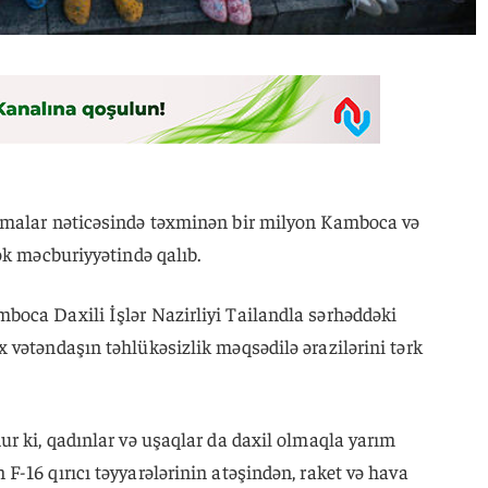
şmalar nəticəsində təxminən bir milyon Kamboca və
ək məcburiyyətində qalıb.
boca Daxili İşlər Nazirliyi Tailandla sərhəddəki
 vətəndaşın təhlükəsizlik məqsədilə ərazilərini tərk
r ki, qadınlar və uşaqlar da daxil olmaqla yarım
-16 qırıcı təyyarələrinin atəşindən, raket və hava