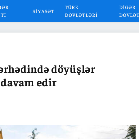
BƏR
TÜRK
DIGƏR
SIYASƏT
NTI
DÖVLƏTLƏRI
DÖVLƏ
ərhədində döyüşlər
 davam edir