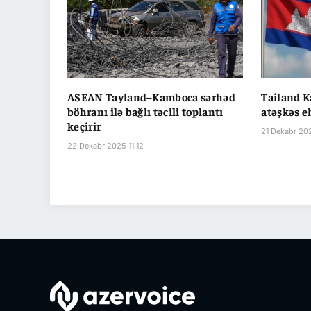
ASEAN Tayland–Kamboca sərhəd
Tailand K
böhranı ilə bağlı təcili toplantı
atəşkəs e
keçirir
21 Dekabr 20
22 Dekabr 2025 11:12