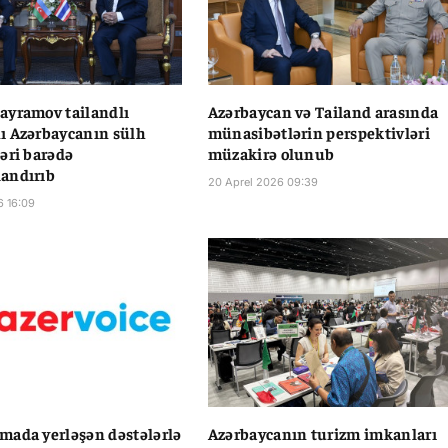
ayramov tailandlı
Azərbaycan və Tailand arasında
ı Azərbaycanın sülh
münasibətlərin perspektivləri
əri barədə
müzakirə olunub
andırıb
20 Aprel 2026 09:39
6 16:09
ada yerləşən dəstələrlə
Azərbaycanın turizm imkanları