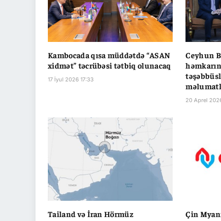
Kambocada qısa müddətdə “ASAN
Ceyhun B
xidmət” təcrübəsi tətbiq olunacaq
həmkarın
təşəbbüsl
17 İyul 2026 17:33
məlumatl
20 Aprel 202
Tailand və İran Hörmüz
Çin Myanm