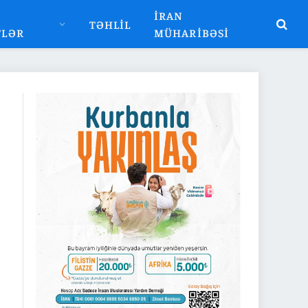
İRAN
TƏHLIL
TLƏR
MÜHARIBƏSI