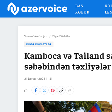
BAŞ
XƏ
XƏBƏR
LE
Voice of Azerbaijan
/
Digər Dövlətlər
DIGƏR DÖVLƏTLƏR
Kamboca və Tailand s
səbəbindən təxliyələr
21 Dekabr 2025 11:41