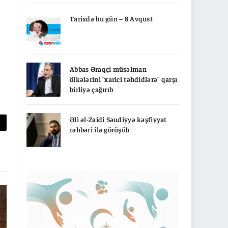
Tarixdə bu gün – 8 Avqust
Abbas Əraqçi müsəlman
ölkələrini "xarici təhdidlərə" qarşı
birliyə çağırıb
Əli əl-Zaidi Səudiyyə kəşfiyyat
rəhbəri ilə görüşüb
py
nk