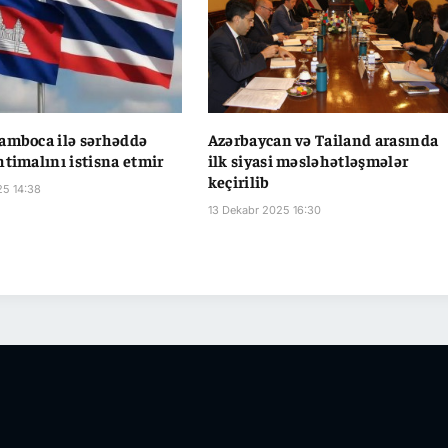
amboca ilə sərhəddə
Azərbaycan və Tailand arasında
htimalını istisna etmir
ilk siyasi məsləhətləşmələr
keçirilib
25 14:38
13 Dekabr 2025 16:30