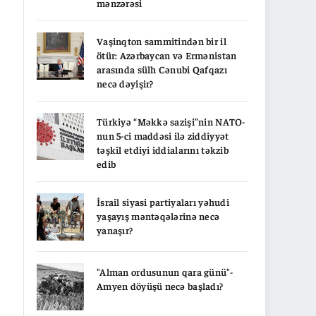
mənzərəsi
Vaşinqton sammitindən bir il
ötür: Azərbaycan və Ermənistan
arasında sülh Cənubi Qafqazı
necə dəyişir?
Türkiyə “Məkkə sazişi”nin NATO-
nun 5-ci maddəsi ilə ziddiyyət
təşkil etdiyi iddialarını təkzib
edib
İsrail siyasi partiyaları yəhudi
yaşayış məntəqələrinə necə
yanaşır?
"Alman ordusunun qara günü"-
Amyen döyüşü necə başladı?