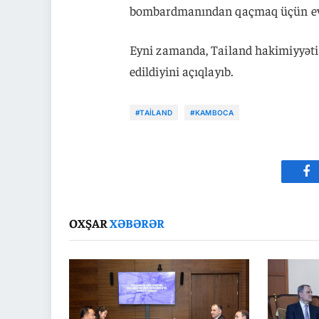
bombardmanından qaçmaq üçün evlər
Eyni zamanda, Tailand hakimiyyəti
edildiyini açıqlayıb.
#TAILAND
#KAMBOCA
Fa
OXŞAR
XƏBƏRƏR