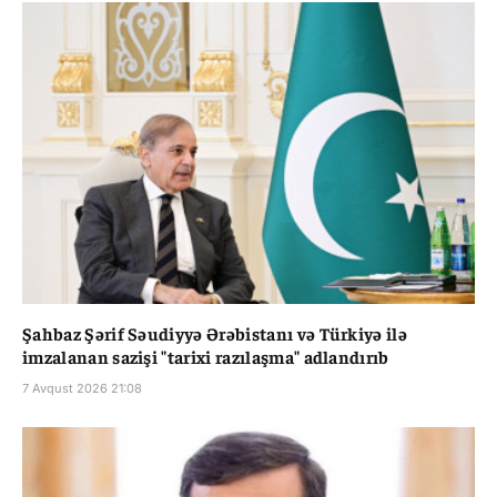
Şahbaz Şərif Səudiyyə Ərəbistanı və Türkiyə ilə
imzalanan sazişi "tarixi razılaşma" adlandırıb
7 Avqust 2026 21:08