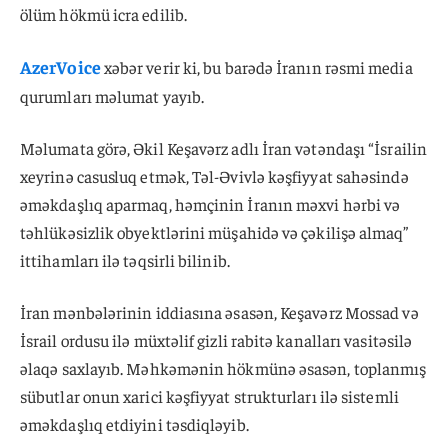
ölüm hökmü icra edilib.
AzerVoice
xəbər verir ki, bu barədə İranın rəsmi media
qurumları məlumat yayıb.
Məlumata görə, Əkil Keşavərz adlı İran vətəndaşı “İsrailin
xeyrinə casusluq etmək, Təl-Əvivlə kəşfiyyat sahəsində
əməkdaşlıq aparmaq, həmçinin İranın məxvi hərbi və
təhlükəsizlik obyektlərini müşahidə və çəkilişə almaq”
ittihamları ilə təqsirli bilinib.
İran mənbələrinin iddiasına əsasən, Keşavərz Mossad və
İsrail ordusu ilə müxtəlif gizli rabitə kanalları vasitəsilə
əlaqə saxlayıb. Məhkəmənin hökmünə əsasən, toplanmış
sübutlar onun xarici kəşfiyyat strukturları ilə sistemli
əməkdaşlıq etdiyini təsdiqləyib.