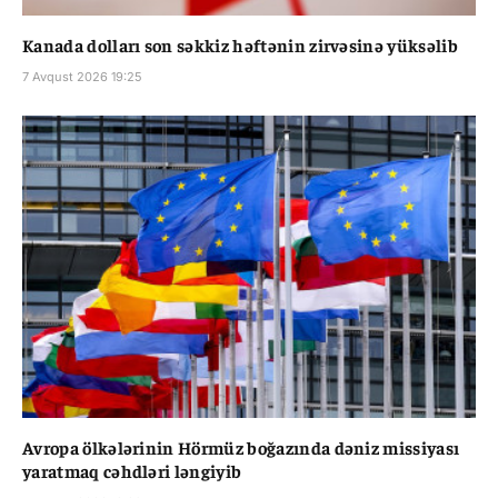
Kanada dolları son səkkiz həftənin zirvəsinə yüksəlib
7 Avqust 2026 19:25
Avropa ölkələrinin Hörmüz boğazında dəniz missiyası
yaratmaq cəhdləri ləngiyib