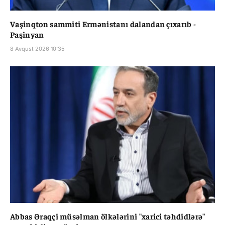
Vaşinqton sammiti Ermənistanı dalandan çıxarıb -
Paşinyan
8 Avqust 2026 10:35
Abbas Əraqçi müsəlman ölkələrini "xarici təhdidlərə"