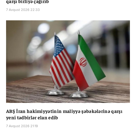
qarşı birliyə çağırıb
7 Avqust 2026 22:33
ABŞ İran hakimiyyətinin maliyyə şəbəkələrinə qarşı
yeni tədbirlər elan edib
7 Avqust 2026 21:19