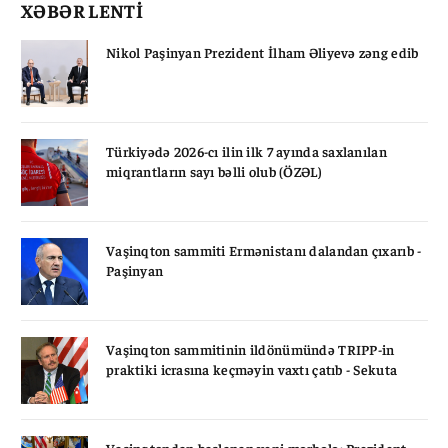
XƏBƏR LENTİ
Nikol Paşinyan Prezident İlham Əliyevə zəng edib
Türkiyədə 2026-cı ilin ilk 7 ayında saxlanılan
miqrantların sayı bəlli olub (ÖZƏL)
Vaşinqton sammiti Ermənistanı dalandan çıxarıb -
Paşinyan
Vaşinqton sammitinin ildönümündə TRIPP-in
praktiki icrasına keçməyin vaxtı çatıb - Sekuta
Vaşinqtondan başlanan yeni mərhələ: Prezident