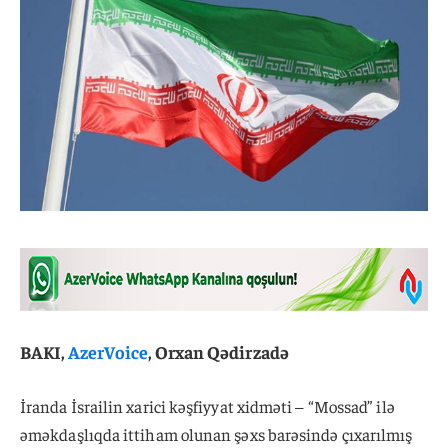
BAKI,
AzerVoice
, Orxan Qədirzadə
İranda İsrailin xarici kəşfiyyat xidməti – “Mossad” ilə
əməkdaşlıqda ittiham olunan şəxs barəsində çıxarılmış