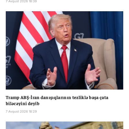
7 Avqust 2026 18:39
Tramp ABŞ-İran danışıqlarının tezliklə başa çata
biləcəyini deyib
7 Avqust 2026 18:29