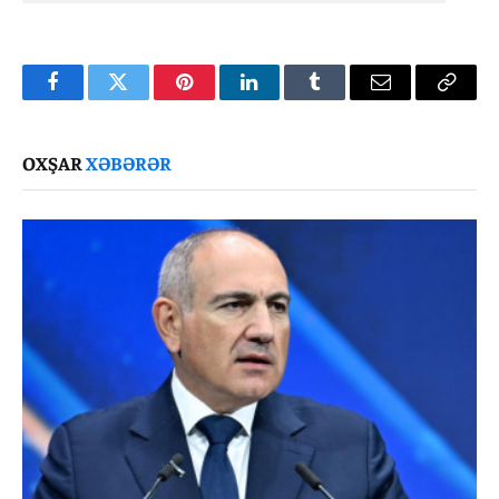
Facebook
Twitter
Pinterest
LinkedIn
Tumblr
Email
Copy
Link
OXŞAR
XƏBƏRƏR