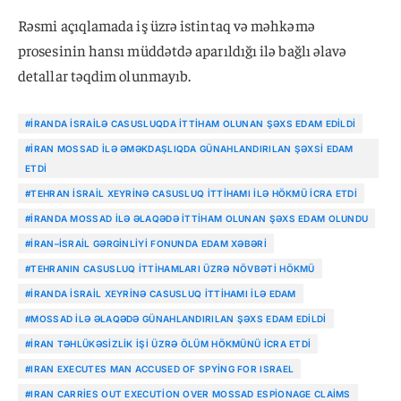
Rəsmi açıqlamada iş üzrə istintaq və məhkəmə
prosesinin hansı müddətdə aparıldığı ilə bağlı əlavə
detallar təqdim olunmayıb.
#İRANDA İSRAILƏ CASUSLUQDA ITTIHAM OLUNAN ŞƏXS EDAM EDILDI
#İRAN MOSSAD ILƏ ƏMƏKDAŞLIQDA GÜNAHLANDIRILAN ŞƏXSI EDAM
ETDI
#TEHRAN İSRAIL XEYRINƏ CASUSLUQ ITTIHAMI ILƏ HÖKMÜ ICRA ETDI
#İRANDA MOSSAD ILƏ ƏLAQƏDƏ ITTIHAM OLUNAN ŞƏXS EDAM OLUNDU
#İRAN–İSRAIL GƏRGINLIYI FONUNDA EDAM XƏBƏRI
#TEHRANIN CASUSLUQ ITTIHAMLARI ÜZRƏ NÖVBƏTI HÖKMÜ
#İRANDA İSRAIL XEYRINƏ CASUSLUQ ITTIHAMI ILƏ EDAM
#MOSSAD ILƏ ƏLAQƏDƏ GÜNAHLANDIRILAN ŞƏXS EDAM EDILDI
#İRAN TƏHLÜKƏSIZLIK IŞI ÜZRƏ ÖLÜM HÖKMÜNÜ ICRA ETDI
#IRAN EXECUTES MAN ACCUSED OF SPYING FOR ISRAEL
#IRAN CARRIES OUT EXECUTION OVER MOSSAD ESPIONAGE CLAIMS