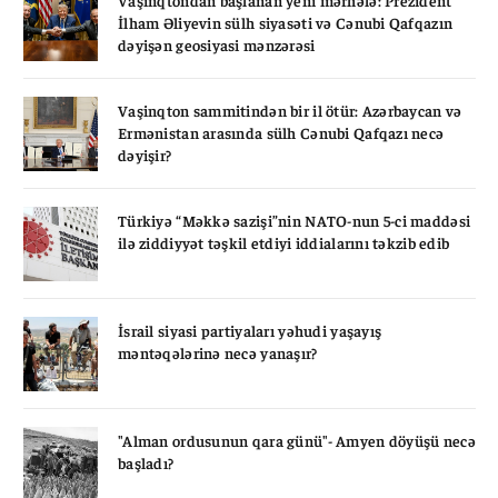
İlham Əliyevin sülh siyasəti və Cənubi Qafqazın
dəyişən geosiyasi mənzərəsi
Vaşinqton sammitindən bir il ötür: Azərbaycan və
Ermənistan arasında sülh Cənubi Qafqazı necə
dəyişir?
Türkiyə “Məkkə sazişi”nin NATO-nun 5-ci maddəsi
ilə ziddiyyət təşkil etdiyi iddialarını təkzib edib
İsrail siyasi partiyaları yəhudi yaşayış
məntəqələrinə necə yanaşır?
"Alman ordusunun qara günü"- Amyen döyüşü necə
başladı?