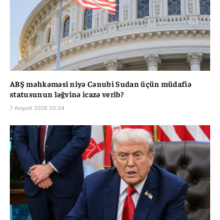
ABŞ məhkəməsi niyə Cənubi Sudan üçün müdafiə
statusunun ləğvinə icazə verib?
7 Avqust 2026 20:34