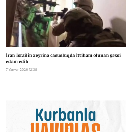
İran İsrailin xeyrinə casusluqda ittiham olunan şəxsi
edam edib
7 Yanvar 2026 12:38