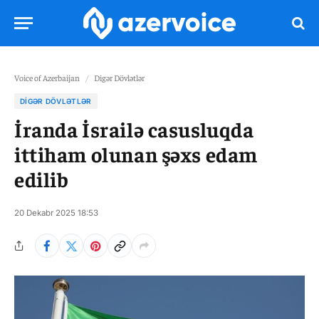
Voice of Azerbaijan
/
Digər Dövlətlər
DIGƏR DÖVLƏTLƏR
İranda İsrailə casusluqda
ittiham olunan şəxs edam
edilib
20 Dekabr 2025 18:53