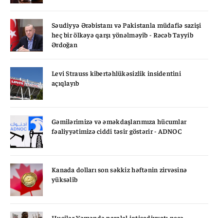
Səudiyyə Ərəbistanı və Pakistanla müdafiə sazişi
heç bir ölkəyə qarşı yönəlməyib - Rəcəb Tayyib
Ərdoğan
Levi Strauss kibertəhlükəsizlik insidentini
açıqlayıb
Gəmilərimizə və əməkdaşlarımıza hücumlar
fəaliyyətimizə ciddi təsir göstərir - ADNOC
Kanada dolları son səkkiz həftənin zirvəsinə
yüksəlib
Husilər Yəməndə paralel iqtisadiyyatı necə