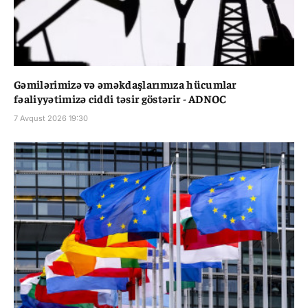
Gəmilərimizə və əməkdaşlarımıza hücumlar
fəaliyyətimizə ciddi təsir göstərir - ADNOC
7 Avqust 2026 19:30