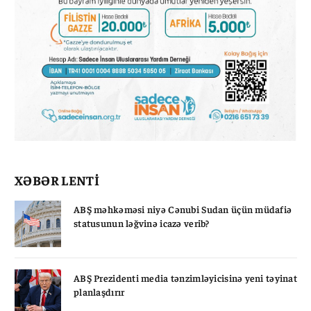
XƏBƏR LENTİ
ABŞ məhkəməsi niyə Cənubi Sudan üçün müdafiə
statusunun ləğvinə icazə verib?
ABŞ Prezidenti media tənzimləyicisinə yeni təyinat
planlaşdırır