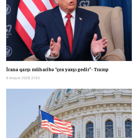
İrana qarşı müharibə “çox yaxşı gedir”- Tramp
6 Avqust 2026 21:53