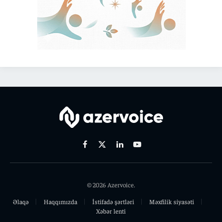
Facebook
X
Linkedin
Youtube
(Twitter)
© 2026 Azervoice.
Əlaqə
Haqqımızda
İstifadə şərtləri
Məxfilik siyasəti
Xəbər lenti