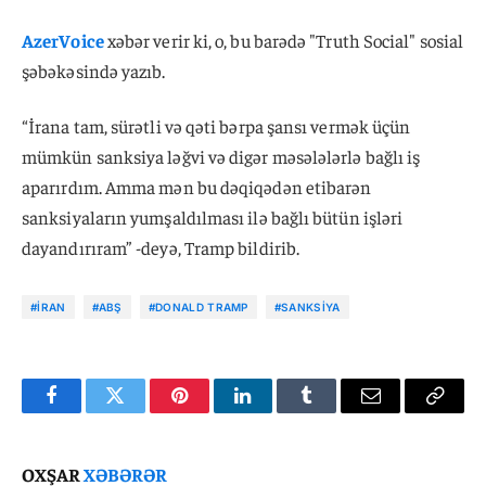
AzerVoice
xəbər verir ki, o, bu barədə "Truth Social" sosial
şəbəkəsində yazıb.
“İrana tam, sürətli və qəti bərpa şansı vermək üçün
mümkün sanksiya ləğvi və digər məsələlərlə bağlı iş
aparırdım. Amma mən bu dəqiqədən etibarən
sanksiyaların yumşaldılması ilə bağlı bütün işləri
dayandırıram” -deyə, Tramp bildirib.
#İRAN
#ABŞ
#DONALD TRAMP
#SANKSIYA
Facebook
Twitter
Pinterest
LinkedIn
Tumblr
Email
Copy
Link
OXŞAR
XƏBƏRƏR