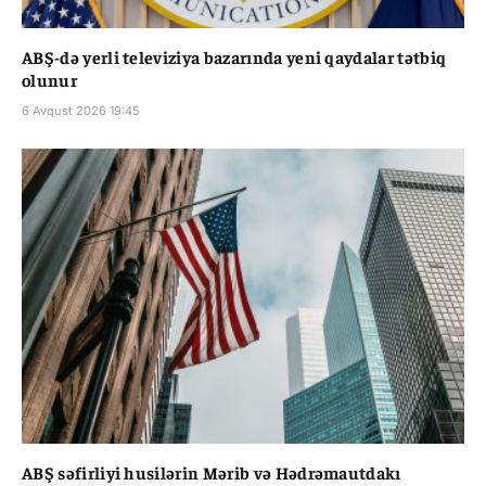
ABŞ-də yerli televiziya bazarında yeni qaydalar tətbiq
olunur
6 Avqust 2026 19:45
ABŞ səfirliyi husilərin Mərib və Hədrəmautdakı