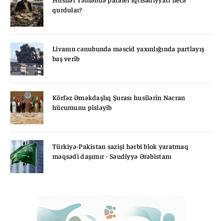
qurdular?
Livanın cənubunda məscid yaxınlığında partlayış
baş verib
Körfəz Əməkdaşlıq Şurası husilərin Nəcran
hücumunu pisləyib
Türkiyə-Pakistan sazişi hərbi blok yaratmaq
məqsədi daşımır - Səudiyyə Ərəbistanı