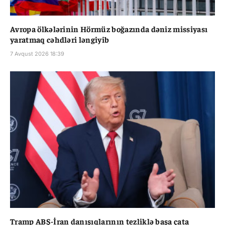
Avropa ölkələrinin Hörmüz boğazında dəniz missiyası
yaratmaq cəhdləri ləngiyib
7 Avqust 2026 18:39
Tramp ABŞ-İran danışıqlarının tezliklə başa çata