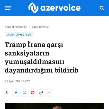
Voice of Azerbaijan
/
Digər Dövlətlər
DIGƏR DÖVLƏTLƏR
Tramp İrana qarşı
sanksiyaların
yumuşaldılmasını
dayandırdığını bildirib
27 İyun 2025 22:12