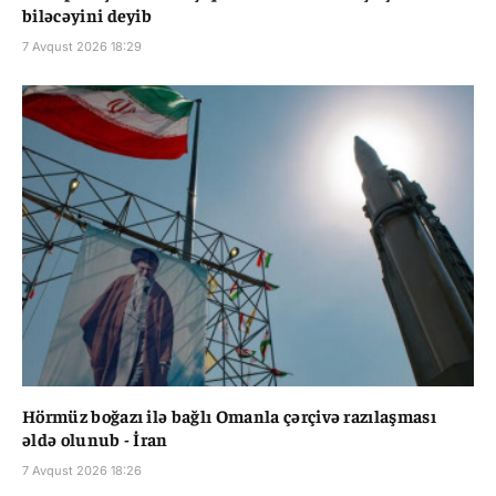
biləcəyini deyib
7 Avqust 2026 18:29
Hörmüz boğazı ilə bağlı Omanla çərçivə razılaşması
əldə olunub - İran
7 Avqust 2026 18:26