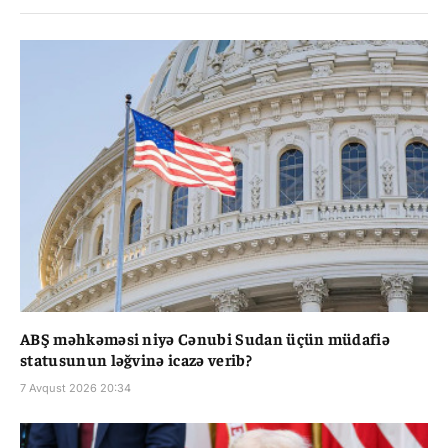
ABŞ məhkəməsi niyə Cənubi Sudan üçün müdafiə
statusunun ləğvinə icazə verib?
7 Avqust 2026 20:34