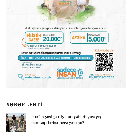
XƏBƏR LENTİ
İsrail siyasi partiyaları yəhudi yaşayış
məntəqələrinə necə yanaşır?