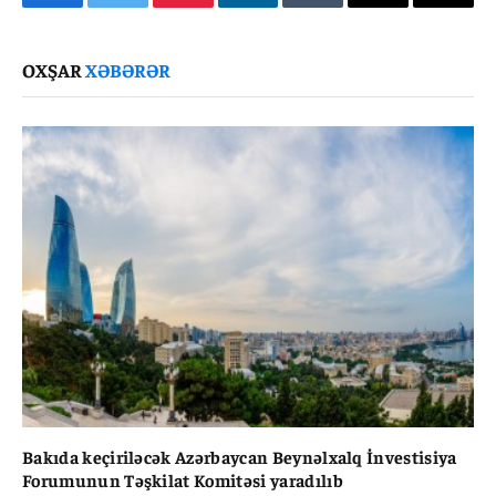
Facebook
Twitter
Pinterest
LinkedIn
Tumblr
Email
Copy
Link
OXŞAR
XƏBƏRƏR
Bakıda keçiriləcək Azərbaycan Beynəlxalq İnvestisiya
Forumunun Təşkilat Komitəsi yaradılıb