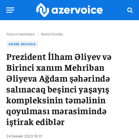
Voice of Azerbaijan
/
Rəsmi Xronika
RƏSMI XRONIKA
Prezident İlham Əliyev və
Birinci xanım Mehriban
Əliyeva Ağdam şəhərində
salınacaq beşinci yaşayış
kompleksinin təməlinin
qoyulması mərasimində
iştirak ediblər
24 Dekabr 2023 16:31