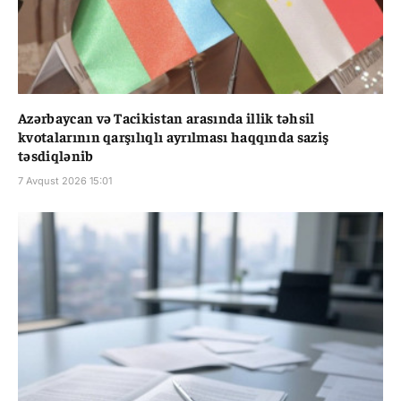
Azərbaycan və Tacikistan arasında illik təhsil
kvotalarının qarşılıqlı ayrılması haqqında saziş
təsdiqlənib
7 Avqust 2026 15:01