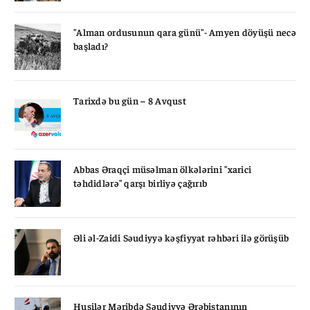
"Alman ordusunun qara günü"- Amyen döyüşü necə
başladı?
Tarixdə bu gün – 8 Avqust
Abbas Əraqçi müsəlman ölkələrini "xarici
təhdidlərə" qarşı birliyə çağırıb
Əli əl-Zaidi Səudiyyə kəşfiyyat rəhbəri ilə görüşüb
Husilər Məribdə Səudiyyə Ərəbistanının