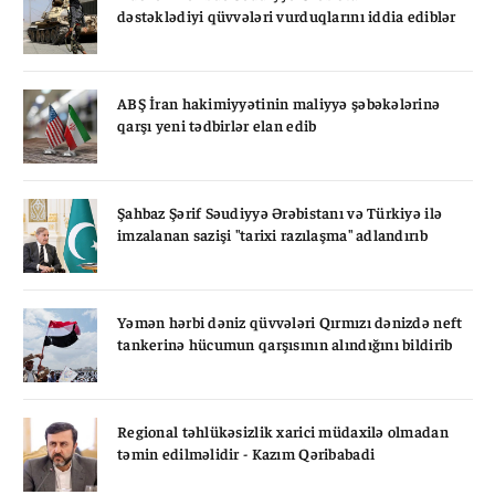
dəstəklədiyi qüvvələri vurduqlarını iddia ediblər
ABŞ İran hakimiyyətinin maliyyə şəbəkələrinə
qarşı yeni tədbirlər elan edib
Şahbaz Şərif Səudiyyə Ərəbistanı və Türkiyə ilə
imzalanan sazişi "tarixi razılaşma" adlandırıb
Yəmən hərbi dəniz qüvvələri Qırmızı dənizdə neft
tankerinə hücumun qarşısının alındığını bildirib
Regional təhlükəsizlik xarici müdaxilə olmadan
təmin edilməlidir - Kazım Qəribabadi