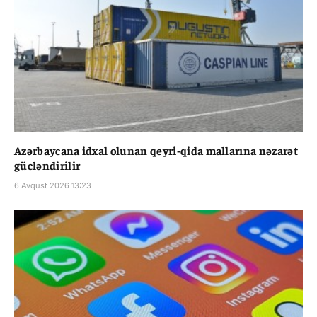
Azərbaycana idxal olunan qeyri-qida mallarına nəzarət
gücləndirilir
6 Avqust 2026 13:23