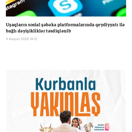
Uşaqların sosial şəbəkə platformalarında qeydiyyatı ilə
bağlı dəyişikliklər təsdiqlənib
5 Avqust 2026 14:12