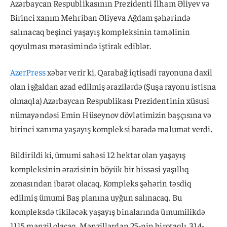
Azərbaycan Respublikasının Prezidenti İlham Əliyev və
Birinci xanım Mehriban Əliyeva Ağdam şəhərində
salınacaq beşinci yaşayış kompleksinin təməlinin
qoyulması mərasimində iştirak ediblər.
AzerPress
xəbər verir ki, Qarabağ iqtisadi rayonuna daxil
olan işğaldan azad edilmiş ərazilərdə (Şuşa rayonu istisna
olmaqla) Azərbaycan Respublikası Prezidentinin xüsusi
nümayəndəsi Emin Hüseynov dövlətimizin başçısına və
birinci xanıma yaşayış kompleksi barədə məlumat verdi.
Bildirildi ki, ümumi sahəsi 12 hektar olan yaşayış
kompleksinin ərazisinin böyük bir hissəsi yaşıllıq
zonasından ibarət olacaq. Kompleks şəhərin təsdiq
edilmiş ümumi Baş planına uyğun salınacaq. Bu
kompleksdə tikiləcək yaşayış binalarında ümumilikdə
1115 mənzil olacaq. Mənzillərdən 25-nin birotaqlı, 314-