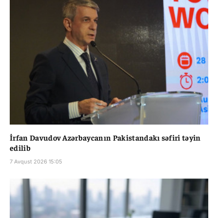
İrfan Davudov Azərbaycanın Pakistandakı səfiri təyin
edilib
7 Avqust 2026 15:05