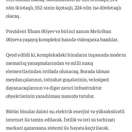
nün ikiotaqlı, 552-sinin üçotaqlı, 224-nün isə dördotaqlı
olacaq.
Prezident İlham Əliyev və birinci xanım Mehriban
Əliyeva yaşayış kompleksi barədə videoçarxa baxdılar.
Qeyd edildi ki, kompleksdəki binaların inşasında modern
memarlıq yanaşmalarından və milli naxış
elementlərindən istifadə olunacaq. Burada idman
meydançalarının, istirahət guşələrinin, velosiped
dayanacaqlarının və digər zəruri infrastruktur
obyektlərinin yaradılması nəzərdə tutulur.
Bütün binalar daimi su, elektrik enerjisi və yüksəksürətli
internet ilə təmin ediləcək. İstilik və isti su təchizatı
mərkəzi qazanxana sistemi ilə həyata keçiriləcək.