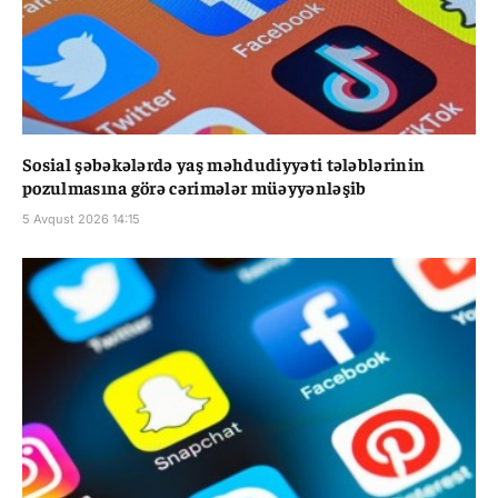
Sosial şəbəkələrdə yaş məhdudiyyəti tələblərinin
pozulmasına görə cərimələr müəyyənləşib
5 Avqust 2026 14:15