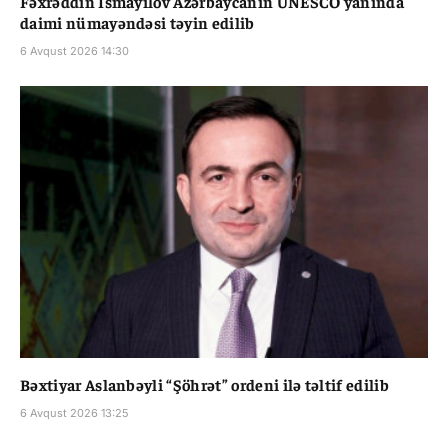
Fəxrəddin İsmayılov Azərbaycanın UNESCO yanında
daimi nümayəndəsi təyin edilib
6 Avqust 2026 14:30
Bəxtiyar Aslanbəyli “Şöhrət” ordeni ilə təltif edilib
6 Avqust 2026 13:25